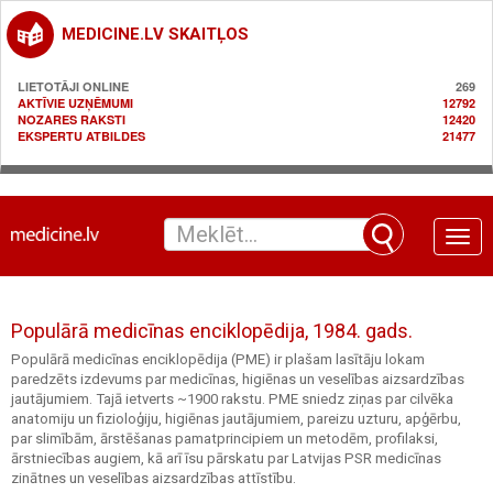
MEDICINE.LV SKAITĻOS
LIETOTĀJI ONLINE
269
AKTĪVIE UZŅĒMUMI
12792
NOZARES RAKSTI
12420
EKSPERTU ATBILDES
21477
Toggle
naviga
Populārā medicīnas enciklopēdija, 1984. gads.
Populārā medicīnas enciklopēdija (PME) ir plašam lasītāju lokam
paredzēts izdevums par medicīnas, higiēnas un veselības aizsardzības
jautājumiem. Tajā ietverts ~1900 rakstu. PME sniedz ziņas par cilvēka
anatomiju un fizioloģiju, higiēnas jautājumiem, pareizu uzturu, apģērbu,
par slimībām, ārstēšanas pamatprincipiem un metodēm, profilaksi,
ārstniecības augiem, kā arī īsu pārskatu par Latvijas PSR medicīnas
zinātnes un veselības aizsardzības attīstību.