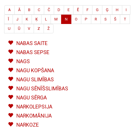
A
Ā
B
C
Č
D
E
Ē
F
G
Ģ
H
I
Ī
J
K
Ķ
L
M
N
O
P
R
S
Š
T
U
Ū
V
Z
Ž
NABAS SAITE
NABAS SEPSE
NAGS
NAGU KOPŠANA
NAGU SLIMĪBAS
NAGU SĒNĪŠSLIMĪBAS
NAGU SĒRGA
NARKOLEPSIJA
NARKOMĀNIJA
NARKOZE