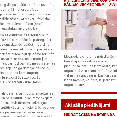
METABOLAIS SINDROMS – 
KĀDIEM SIMPTOMIEM TO A
regulācija ar šās darbības rezultātu
s pamatā ir nervu darbības
 gaidāmo rezultātu neirālo modeļu
līdzināšanu ar reakciju faktisko
ēšanu vai pārveidošanu (skatīt
; augstākā nervu darbība).
iskās darbības pašregulācija un
līdz ar to izturēšanās pašregulācija
alvas smadzenēs ieplūst impulsi no
ides; tie nes informāciju par reakciju
īdzināta ar reakciju gaidāmo rezultātu
Metabolais sindroms mūsdienās ir 
kaņas vai nesaskaņas ar modeļiem
biežākajiem veselības riskiem
aunas. Lai nodrošinātu nervu sistēmas
pieaugušajiem. Tas ir stāvoklis, ka
reizējai, tā gaidāmajai situācijai,
organismā vienlaikus parādās vairā
s, t.i., pietiekami augsts
vielmaiņas traucējumi. Lasi un uzzi
n funkcionālās rezerves. Šo
ir pazīmes un, ko darīt, lai palīdzē
a. Konstatēti vairāki nervu
organismam!
 liela daļa nervu impulsu smadzenēs
m un pa kustību un sekretoriskajiem
dās muskulatūras vai sekrēcijas
Aktuālie piedāvājumi
erģētiskās un funkcionālās rezerves,
pēcīgās ierosas līdzsvarošanai
HIDRATĀCIJA KĀ IKDIENAS
ietiekami spēcīgi, impulsu lielākā