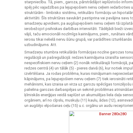
starpniecību. Tā, piem., garoza, pārstrādājot ieplūstošo informā
spēj pēc vajadzības pa lejupejošiem nervu ceļiem iedarboties
struktūrām - limbisko sistēmu, retikulāro formāciju un hipotal
aktivitāti. Šīs struktūras savukārt pastiprina vai pavājina savu
smadzeņu apvidiem; pa augšupejošiem nervu ceļiem tā izplatās 
ierobežojot psihiskas darbības intensitāti. Tādējādi bieži izvei
vājš, taču emocionāli nozīmīgs kairinājums, piem., runātais vārd
ierosu tikai nelielā nervu šūnu grupā, var parādīties izturēšan
uzbudinājums. Att.
Smadzeņu stumbra retikulārās formācijas nozīne garozas tonus
regulācijā un pašregulācijā: redzes kairinājuma izraisīta senso
nespecifiskiem nervu ceļiem (2) nonāk retikulārajā formācijā, p
redzes centrā (4) un tālāk (5) - pieres daivā (6), kur notiek imp
izvērtēšana. Ja rodas problēma, kuras risinājumam nepieciešam
kāpinājums, pa lejupejošiem nervu ceļiem (7) tiek ierosināti ret
mehānismi, kas izraisa un virza uz garozu spēcīgas tonizējošu 
palielina garozas darbaspējas un sekmē problēmas atrisināšanu
ķīmiskās enerģijas veidā saplūst un akumulējas liela daļa sen
orgāniem, arī no cīpslu, muskuļu (11) kaulu, ādas (12), asinsvad
un augšējo elpošanas ceļu (15) u.c. orgānu un audu receptorie