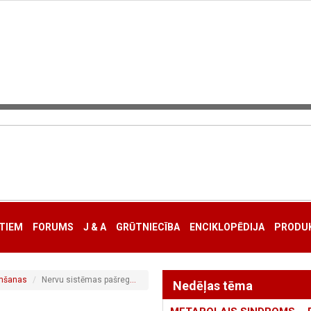
TIEM
FORUMS
J & A
GRŪTNIECĪBA
ENCIKLOPĒDIJA
PRODUK
imšanas
Nervu sistēmas pašregulācija
Nedēļas tēma