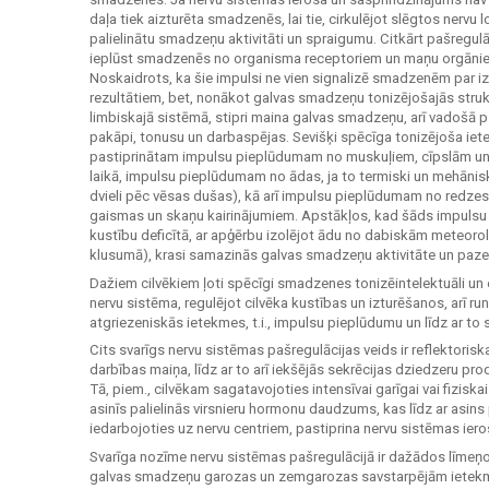
daļa tiek aizturēta smadzenēs, lai tie, cirkulējot slēgtos nervu
palielinātu smadzeņu aktivitāti un spraigumu. Citkārt pašregulāc
ieplūst smadzenēs no organisma receptoriem un maņu orgāniem 
Noskaidrots, ka šie impulsi ne vien signalizē smadzenēm par iz
rezultātiem, bet, nonākot galvas smadzeņu tonizējošajās struktū
limbiskajā sistēmā, stipri maina galvas smadzeņu, arī vadošā p
pakāpi, tonusu un darbaspējas. Sevišķi spēcīga tonizējoša ie
pastiprinātam impulsu pieplūdumam no muskuļiem, cīpslām un 
laikā, impulsu pieplūdumam no ādas, ja to termiski un mehāniski
dvieli pēc vēsas dušas), kā arī impulsu pieplūdumam no redzes
gaismas un skaņu kairinājumiem. Apstākļos, kad šāds impulsu p
kustību deficītā, ar apģērbu izolējot ādu no dabiskām meteor
klusumā), krasi samazinās galvas smadzeņu aktivitāte un paz
Dažiem cilvēkiem ļoti spēcīgi smadzenes tonizēintelektuāli un 
nervu sistēma, regulējot cilvēka kustības un izturēšanos, arī run
atgriezeniskās ietekmes, t.i., impulsu pieplūdumu un līdz ar to 
Cits svarīgs nervu sistēmas pašregulācijas veids ir reflektorisk
darbības maiņa, līdz ar to arī iekšējās sekrēcijas dziedzeru 
Tā, piem., cilvēkam sagatavojoties intensīvai garīgai vai fiziskai
asinīs palielinās virsnieru hormonu daudzums, kas līdz ar asin
iedarbojoties uz nervu centriem, pastiprina nervu sistēmas iero
Svarīga nozīme nervu sistēmas pašregulācijā ir dažādos līmeņos 
galvas smadzeņu garozas un zemgarozas savstarpējām ietekm