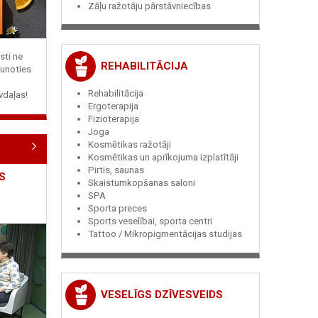
Zāļu ražotāju pārstāvniecības
sti ne
REHABILITĀCIJA
jaunoties
Rehabilitācija
vdaļas!
Ergoterapija
Fizioterapija
Joga
Kosmētikas ražotāji
Kosmētikas un aprīkojuma izplatītāji
Pirtis, saunas
S
Skaistumkopšanas saloni
SPA
Sporta preces
Sports veselībai, sporta centri
Tattoo / Mikropigmentācijas studijas
VESELĪGS DZĪVESVEIDS