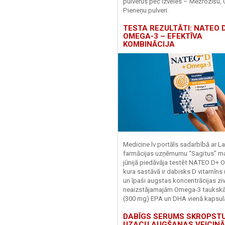
pulverus pēc izvēles – Mežrozīšu, 
Pieneņu pulveri.
TESTA REZULTĀTI: NATEO D
OMEGA-3 – EFEKTĪVA
KOMBINĀCIJA
Medicine.lv portāls sadarbībā ar La
farmācijas uzņēmumu “Sagitus” ma
jūnijā piedāvāja testēt NATEO D+ 
kura sastāvā ir dabisks D vitamīns
un īpaši augstas koncentrācijas zivj
neaizstājamajām Omega-3 tauks
(300 mg) EPA un DHA vienā kapsul
DABĪGS SERUMS SKROPST
UZACU AUGŠANAS VEICINĀ