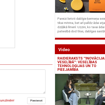
Pareizi lietoti dabīgie ķermeņa svie
tikai mitrina, bet arī palīdz ādai at
dziļākā līmenī. Uzzini, ko tavai ādai
patiesībā dod tīras, dabīgas sastā
Video
RAIDIERAKSTS ''INOVĀCIJA
VESELĪBĀ'': VESELĪBAS
TEHNOLOĢIJAS UN TO
PIEEJAMĪBA
garumzīmēm!
Pievienot