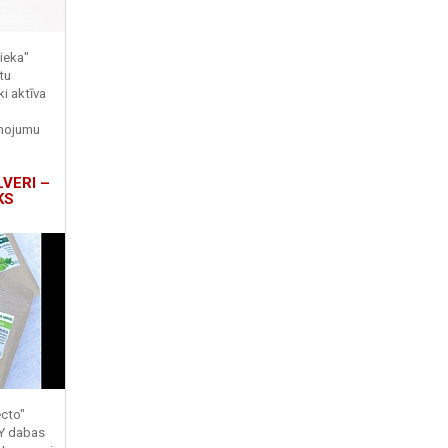
ieka"
tu
ki aktīva
enojumu
LVERI –
KS
ecto"
TY dabas