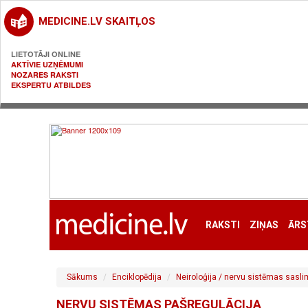
MEDICINE.LV SKAITĻOS
LIETOTĀJI ONLINE
AKTĪVIE UZŅĒMUMI
NOZARES RAKSTI
EKSPERTU ATBILDES
RAKSTI
ZIŅAS
ĀRS
Sākums
Enciklopēdija
Neiroloģija / nervu sistēmas sasl
NERVU SISTĒMAS PAŠREGULĀCIJA