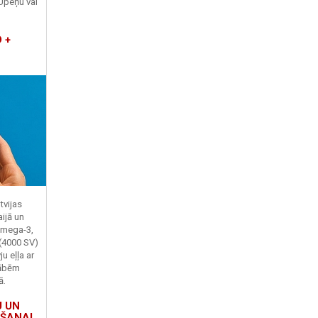
Upeņu vai
 +
tvijas
ijā un
Omega-3,
 (4000 SV)
u eļļa ar
kābēm
ā.
U UN
ŠANAI