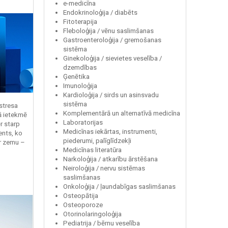
e-medicīna
Endokrinoloģija / diabēts
Fitoterapija
Fleboloģija / vēnu saslimšanas
Gastroenteroloģija / gremošanas
sistēma
Ginekoloģija / sievietes veselība /
dzemdības
Ģenētika
Imunoloģija
Kardioloģija / sirds un asinsvadu
sistēma
 stresa
Komplementārā un alternatīvā medicīna
ā ietekmē
Laboratorijas
r starp
Medicīnas iekārtas, instrumenti,
ents, ko
piederumi, palīglīdzekļi
r zemu –
Medicīnas literatūra
Narkoloģija / atkarību ārstēšana
Neiroloģija / nervu sistēmas
saslimšanas
Onkoloģija / ļaundabīgas saslimšanas
Osteopātija
Osteoporoze
Otorinolaringoloģija
Pediatrija / bērnu veselība