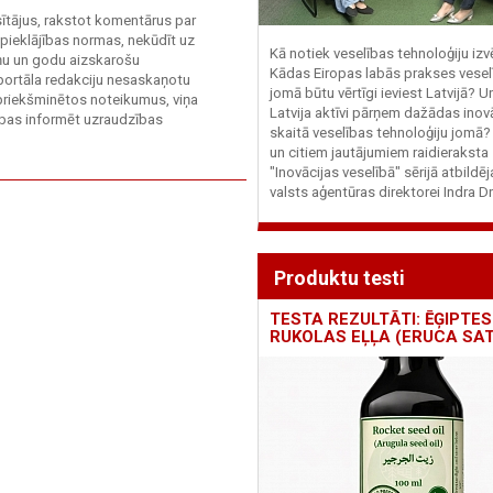
asītājus, rakstot komentārus par
 pieklājības normas, nekūdīt uz
Kā notiek veselības tehnoloģiju iz
ieņu un godu aizskarošu
Kādas Eiropas labās prakses vesel
 portāla redakciju nesaskaņotu
jomā būtu vērtīgi ieviest Latvijā? U
priekšminētos noteikumus, viņa
Latvija aktīvi pārņem dažādas inovā
sības informēt uzraudzības
skaitā veselības tehnoloģiju jomā
un citiem jautājumiem raidieraksta
"Inovācijas veselībā" sērijā atbildē
valsts aģentūras direktorei Indra Dr
Produktu testi
TESTA REZULTĀTI: ĒĢIPTES
RUKOLAS EĻĻA (ERUCA SAT