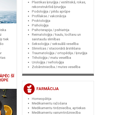
Plastikas ķirurģija / estētiskā, rokas,
rekonstruktīvā ķirurģija
Podoloģija / pēdu aprūpe
Profilakse / vakcinācija
Proktoloģija
Psiholoģija
Psihoterapija / psihiatrija
miska
Reimatoloģija / kaulu, locītavu un
z
saistaudu slimības
i tiek
Seksoloģija / seksuālā veselība
 šo
Slimnīcas / stacionārā ārstēšana
s
Traumatoloģija / ortopēdija / ķirurģija
r
Triholoģija / matu veselība
ētas
Uroloģija / nefroloģija
Zobārstniecība / mutes veselība
ĀPĒC ŠĪ
RŪPE
FARMĀCIJA
Homeopātija
Medikamentu ražošana
Medikamentu tirdzniecība, aptiekas
Medikamentu vairumtirdzniecība