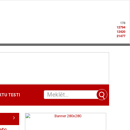
178
12794
12420
21477
TU TESTI