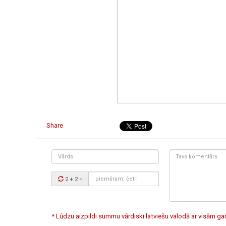
Share
Vārds
Tavs
komentārs:
Drošības
2 + 2
=
kods:
* Lūdzu aizpildi summu vārdiski latviešu valodā ar visām 