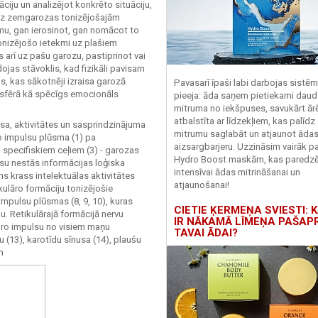
ciju un analizējot konkrēto situāciju,
 uz zemgarozas tonizējošajām
āmu, gan ierosinot, gan nomācot to
 tonizējošo ietekmi uz plašiem
arī uz pašu garozu, pastiprinot vai
dojas stāvoklis, kad fizikāli pavisam
s, kas sākotnēji izraisa garozā
Pavasarī īpaši labi darbojas sistē
ās sfērā kā spēcīgs emocionāls
pieeja: āda saņem pietiekami daud
mitruma no iekšpuses, savukārt ārēj
atbalstīta ar līdzekļiem, kas palīdz
a, aktivitātes un sasprindzinājuma
mitrumu saglabāt un atjaunot āda
ro impulsu plūsma (1) pa
aizsargbarjeru.
Uzzināsim vairāk pa
a specifiskiem ceļiem (3) - garozas
Hydro
Boost
maskām, kas paredz
ulsu nestās informācijas loģiska
intensīvai ādas mitrināšanai un
s krass intelektuālas aktivitātes
atjaunošanai!
ikulāro formāciju tonizējošie
impulsu plūsmas (8, 9, 10), kuras
CIETIE ĶERMEŅA SVIESTI: K
. Retikulārajā formācijā nervu
IR NĀKAMĀ LĪMEŅA PAŠAP
soro impulsu no visiem maņu
TAVAI ĀDAI?
u (13), karotīdu sīnusa (14), plaušu
m