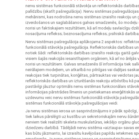
nervu sistēmas funkcionālā stāvokļa un reflektoriskās darbības 
palīdzību (skatīt pašregulācija). Nervu sistēmas pašregulācija
mehānismi, kas nodrošina nervu sistēmas izraisīto reakciju un
izveidošanos un saglabāšanos galvas smadzenēs, šo modeļu sa
norisi un faktiskajiem rezultātiem, kā arī modeļu savlaicīgu dz
nosacījuma reflekss; beznosacījuma reflekss; psihiskā darbība
Nervu sistēmas pašregulācija aplūkojama 2 aspektos: reflektor
funkcionālā stāvokļa pašregulācija. Reflektoriskās darbības un 
notiek šādi: reflektoriskās darbības izraisīto reakciju gaitā g
visiem šajās reakcijās iesaistītajiem orgāniem, kā arī no ārējās v
norisi un rezultātiem. Galvas smadzenēs šī informācija tiek sal
neirālajiem modeļiem, un atkarībā no pilnīgas vai daļējas sas
reakcijas tiek turpinātas, koriģētas, pārtrauktas vai veidotas j
reflektoriskās darbības un izturēšanās reakciju atbilstību kā paš
pastāvīgi jāuztur optimāls nervu sistēmas funkcionālais stāvokli
informācijas pārstrādes līmenis un pietiekamas enerģētiskās u
uzdevumu veic nervu sistēmas funkcionālā stāvokļa pašregulācij
sistēmas funkcionālā stāvokļa pašregulācijas veidi.
Ja nervu sistēmas ierosa un sasprindzinājums ir pārāk spēcīgi,
tiek laikus pārslēgti uz kustību un sekretoriskajām nervu šūnā
nerviem tiek realizēti skeleta muskulatūras, iekšējo orgānu glu
dziedzeru darbībā. Tādējādi nervu sistēma «aiztaupa» savas en
kas būtu jāizmanto, lai izraisītu kavējošas papildu ietekmes s
smadzenēs. Ja nervu sistēmas ierosa un sasprindzinājums nav p