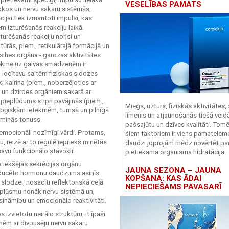
VESELĪBAS PAMATS
 lokos un nervu sakaru sistēmās,
ijai tiek izmantoti impulsi, kas
izturēšanās reakciju laikā.
turēšanās reakciju norisi un
rās, piem., retikulārajā formācijā un
sihes orgāna - garozas aktivitātes
tekme uz galvas smadzenēm ir
locītavu saitēm fiziskas slodzes
 kairina (piem., noberzējoties ar
 un dzirdes orgāniem sakarā ar
ieplūdums stipri pavājinās (piem.,
Miegs, uzturs, fiziskās aktivitātes,
oloģiskām ietekmēm, tumsā un pilnīgā
līmenis un atjaunošanās tiešā veid
eminās tonuss.
pašsajūtu un dzīves kvalitāti. Tomē
emocionāli nozīmīgi vārdi. Protams,
šiem faktoriem ir viens pamatelem
u, reizē ar to regulē iepriekš minētās
daudzi joprojām mēdz novērtēt pa
savu funkcionālo stāvokli.
pietiekama organisma hidratācija.
a iekšējās sekrēcijas orgānu
JAUNA SEZONA – JAUNA
producēto hormonu daudzums asinīs.
KOPŠANA: KAS ĀDAI
 slodzei, nosacīti reflektoriskā ceļā
NEPIECIEŠAMS PAVASARĪ
s plūsmu nonāk nervu sistēmā un,
sināmību un emocionālo reaktivitāti.
izvietotu neirālo struktūru, it īpaši
ēm ar divpusēju nervu sakaru