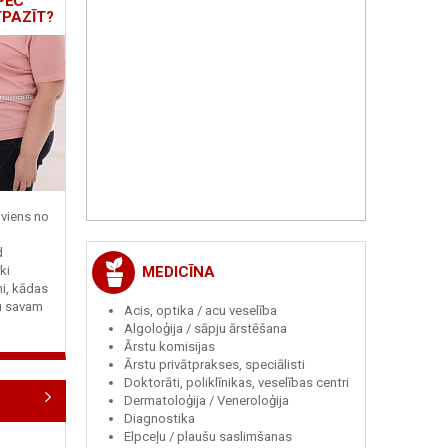
PĒC
TPAZĪT?
viens no
d
MEDICĪNA
ki
ni, kādas
tu savam
Acis, optika / acu veselība
Algoloģija / sāpju ārstēšana
Ārstu komisijas
Ārstu privātprakses, speciālisti
Doktorāti, poliklīnikas, veselības centri
Dermatoloģija / Veneroloģija
Diagnostika
Elpceļu / plaušu saslimšanas