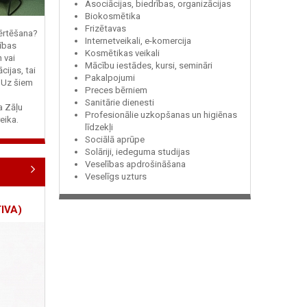
Asociācijas, biedrības, organizācijas
Biokosmētika
Frizētavas
vērtēšana?
Internetveikali, e-komercija
ības
Kosmētikas veikali
n vai
Mācību iestādes, kursi, semināri
cijas, tai
Pakalpojumi
? Uz šiem
Preces bērniem
Sanitārie dienesti
ja Zāļu
Profesionālie uzkopšanas un higiēnas
eika.
līdzekļi
Sociālā aprūpe
Solāriji, iedeguma studijas
Veselības apdrošināšana
Veselīgs uzturs
IVA)