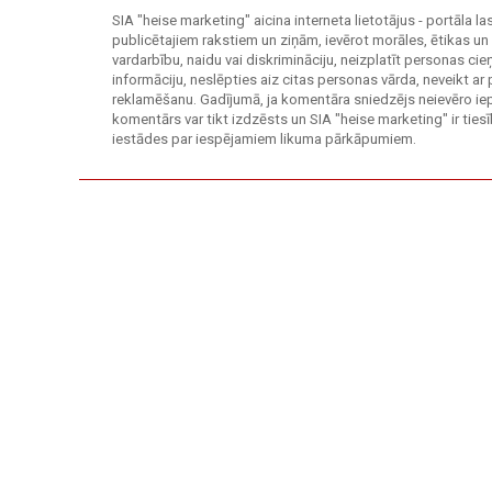
SIA "heise marketing" aicina interneta lietotājus - portāla l
publicētajiem rakstiem un ziņām, ievērot morāles, ētikas un
vardarbību, naidu vai diskrimināciju, neizplatīt personas c
informāciju, neslēpties aiz citas personas vārda, neveikt ar
reklamēšanu. Gadījumā, ja komentāra sniedzējs neievēro ie
komentārs var tikt izdzēsts un SIA "heise marketing" ir tie
iestādes par iespējamiem likuma pārkāpumiem.