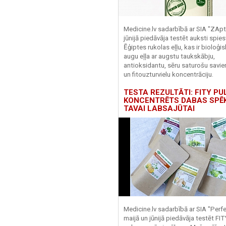
Medicine.lv sadarbībā ar SIA "ZApt
jūnijā piedāvāja testēt auksti spies
Ēģiptes rukolas eļļu, kas ir bioloģis
augu eļļa ar augstu taukskābju,
antioksidantu, sēru saturošu savi
un fitouzturvielu koncentrāciju.
TESTA REZULTĀTI: FITY PU
KONCENTRĒTS DABAS SPĒ
TAVAI LABSAJŪTAI
Medicine.lv sadarbībā ar SIA "Perf
maijā un jūnijā piedāvāja testēt FI