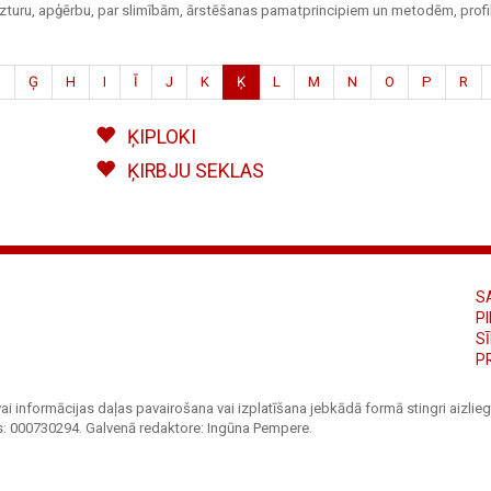
 uzturu, apģērbu, par slimībām, ārstēšanas pamatprincipiem un metodēm, profil
G
Ģ
H
I
Ī
J
K
Ķ
L
M
N
O
P
R
ĶIPLOKI
ĶIRBJU SEKLAS
S
PI
S
P
ai informācijas daļas pavairošana vai izplatīšana jebkādā formā stingri aizliegt
s: 000730294. Galvenā redaktore: Ingūna Pempere.