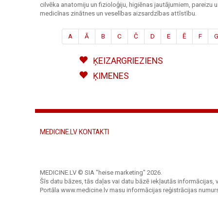
cilvēka anatomiju un fizioloģiju, higiēnas jautājumiem, pareizu
medicīnas zinātnes un veselības aizsardzības attīstību.
A
Ā
B
C
Č
D
E
Ē
F
ĶEIZARGRIEZIENS
ĶIMENES
MEDICINE.LV KONTAKTI
MEDICINE.LV © SIA "heise marketing"
2026.
Šīs datu bāzes, tās daļas vai datu bāzē iekļautās informācijas, v
Portāla www.medicine.lv masu informācijas reģistrācijas numur