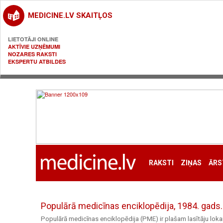
MEDICINE.LV SKAITĻOS
LIETOTĀJI ONLINE
AKTĪVIE UZŅĒMUMI
NOZARES RAKSTI
EKSPERTU ATBILDES
RAKSTI
ZIŅAS
ĀRS
Populārā medicīnas enciklopēdija, 1984. gads.
Populārā medicīnas enciklopēdija (PME) ir plašam lasītāju lok