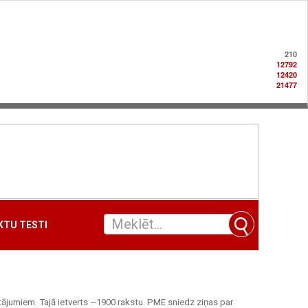
210
12792
12420
21477
TU TESTI
tājumiem. Tajā ietverts ~1900 rakstu. PME sniedz ziņas par