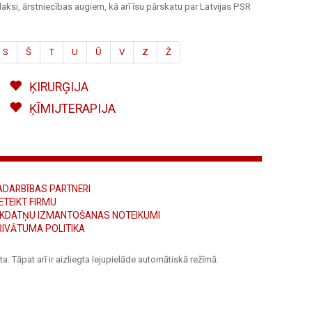
aksi, ārstniecības augiem, kā arī īsu pārskatu par Latvijas PSR
S
Š
T
U
Ū
V
Z
Ž
ĶIRURĢIJA
ĶĪMIJTERAPIJA
ADARBĪBAS PARTNERI
ETEIKT FIRMU
ĪKDATŅU IZMANTOŠANAS NOTEIKUMI
RIVĀTUMA POLITIKA
a. Tāpat arī ir aizliegta lejupielāde automātiskā režīmā.