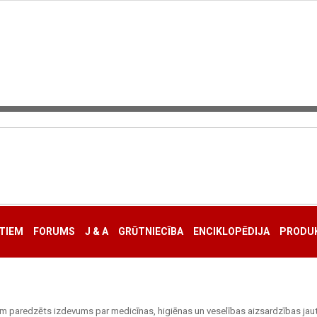
TIEM
FORUMS
J & A
GRŪTNIECĪBA
ENCIKLOPĒDIJA
PRODUK
am paredzēts izdevums par medicīnas, higiēnas un veselības aizsardzības jau