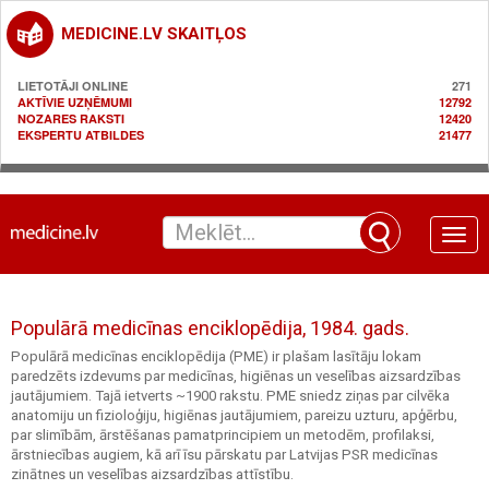
MEDICINE.LV SKAITĻOS
LIETOTĀJI ONLINE
271
AKTĪVIE UZŅĒMUMI
12792
NOZARES RAKSTI
12420
EKSPERTU ATBILDES
21477
Toggle
naviga
Populārā medicīnas enciklopēdija, 1984. gads.
Populārā medicīnas enciklopēdija (PME) ir plašam lasītāju lokam
paredzēts izdevums par medicīnas, higiēnas un veselības aizsardzības
jautājumiem. Tajā ietverts ~1900 rakstu. PME sniedz ziņas par cilvēka
anatomiju un fizioloģiju, higiēnas jautājumiem, pareizu uzturu, apģērbu,
par slimībām, ārstēšanas pamatprincipiem un metodēm, profilaksi,
ārstniecības augiem, kā arī īsu pārskatu par Latvijas PSR medicīnas
zinātnes un veselības aizsardzības attīstību.