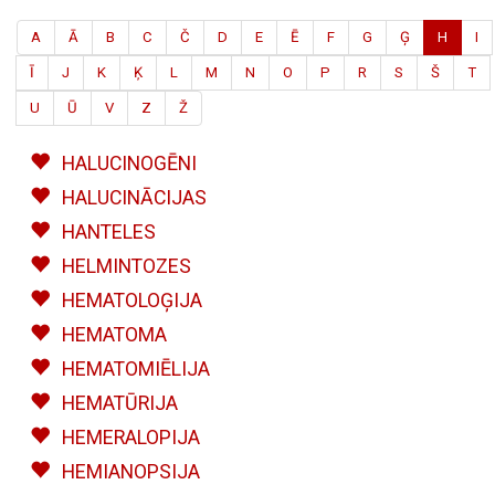
A
Ā
B
C
Č
D
E
Ē
F
G
Ģ
H
I
Ī
J
K
Ķ
L
M
N
O
P
R
S
Š
T
U
Ū
V
Z
Ž
HALUCINOGĒNI
HALUCINĀCIJAS
HANTELES
HELMINTOZES
HEMATOLOĢIJA
HEMATOMA
HEMATOMIĒLIJA
HEMATŪRIJA
HEMERALOPIJA
HEMIANOPSIJA