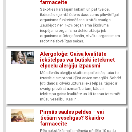
farmaceite
Sākoties karstajam laikam un pat tveicei,
ikdienā uzņemtā ūdens daudzums pilnvērtīgai
organisma funkcionēšanai ir vitāli svarīgs.
Zaudējot vien 1-2% organisma šķidruma,
iespējama organisma dehidratācija jeb
organisma atūdeņošanās, cilvēka organismam
radot nelabvēlīgas sekas.
Alergoloģe: Gaisa kvalitāte
iekštelpās var būtiski ietekmēt
elpceļu alerģiju izpausmi
Mūsdienās alerģiju skaits nepalielinās, taču to
izraisītie simptomi kļūst arvien smagāki. Šobrīd
ļoti daudzi cilvēki uzturas iekštelpās, tāpēc ir
svarīgi pievērst uzmanību tam, kāda ir
iekštelpu gaisa kvalitāte un kā tas var ietekmēt
mūsu veselību. Kas ir ...
Pirmās saules peldes – vai
tiešām veselīgas? Skaidro
farmaceite
Pēc aukstākā maija mēneša pēdējo 10 gadu