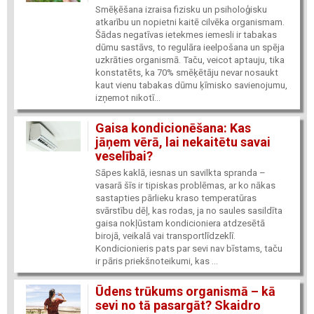
Smēķēšana izraisa fizisku un psiholoģisku
atkarību un nopietni kaitē cilvēka organismam.
Šādas negatīvas ietekmes iemesli ir tabakas
dūmu sastāvs, to regulāra ieelpošana un spēja
uzkrāties organismā. Taču, veicot aptauju, tika
konstatēts, ka 70% smēķētāju nevar nosaukt
kaut vienu tabakas dūmu ķīmisko savienojumu,
izņemot nikotī...
Gaisa kondicionēšana: Kas
jāņem vērā, lai nekaitētu savai
veselībai?
Sāpes kaklā, iesnas un savilkta spranda –
vasarā šīs ir tipiskas problēmas, ar ko nākas
sastapties pārlieku kraso temperatūras
svārstību dēļ, kas rodas, ja no saules sasildīta
gaisa nokļūstam kondicioniera atdzesētā
birojā, veikalā vai transportlīdzeklī.
Kondicionieris pats par sevi nav bīstams, taču
ir pāris priekšnoteikumi, kas ...
Ūdens trūkums organismā – kā
sevi no tā pasargāt? Skaidro