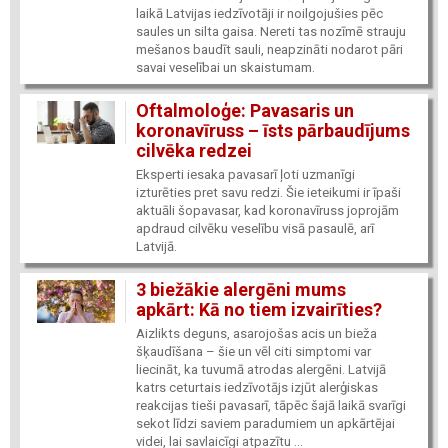
laikā Latvijas iedzīvotāji ir noilgojušies pēc
saules un silta gaisa. Nereti tas nozīmē strauju
mešanos baudīt sauli, neapzināti nodarot pāri
savai veselībai un skaistumam.
Oftalmoloģe: Pavasaris un
koronavīruss – īsts pārbaudījums
cilvēka redzei
Eksperti iesaka pavasarī ļoti uzmanīgi
izturēties pret savu redzi. Šie ieteikumi ir īpaši
aktuāli šopavasar, kad koronavīruss joprojām
apdraud cilvēku veselību visā pasaulē, arī
Latvijā.
3 biežākie alergēni mums
apkārt: Kā no tiem izvairīties?
Aizlikts deguns, asarojošas acis un bieža
šķaudīšana – šie un vēl citi simptomi var
liecināt, ka tuvumā atrodas alergēni. Latvijā
katrs ceturtais iedzīvotājs izjūt alerģiskas
reakcijas tieši pavasarī, tāpēc šajā laikā svarīgi
sekot līdzi saviem paradumiem un apkārtējai
videi, lai savlaicīgi atpazītu ...