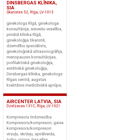
DINSBERGAS KLĪNIKA,
SIA
Skanstes 52, Rīga, LV-1013
ginekologs Rīgā, ginekologa
konsultācija, sieviešu veselība,
privātā klīnika Rīgā,
ginekoloģija Skanstē,
dzemdību speciālists,
ginekoloģiskā ultrasonogrāfija,
menopauzes konsultācijas,
profilaktiskā ginekoloģija,
estētiskā ginekoloģija,
Dinsbergas klīnika, ginekologs
Rīgas centrā, augstas
kvalitātes medicīniskā aprūpe,
AIRCENTER LATVIA, SIA
Dzelzavas 131C, Rīga, LV-1021
Kompresoru tirdzniecība.
Kompresors/kompresori, gaisa
kompresors/kompresori:
virzuļu, skrūvju, spirālveida,
turbo, rotora, bez eļļas,