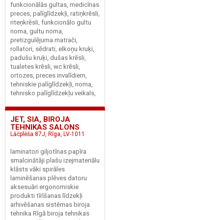
funkcionālās gultas, medicīnas
preces, palīglīdzekļi, ratiņkrēsli,
riteņkrēsli, funkcionālo gultu
noma, gultu noma,
pretizgulējuma matrači,
rollatori, sēdrati, elkoņu kruķi,
padušu kruķi, dušas krēsli,
tualetes krēsli, wc krēsli,
ortozes, preces invalīdiem,
tehniskie palīglīdzekļi, noma,
tehnisko palīglīdzekļu veikals,
JET, SIA, BIROJA
TEHNIKAS SALONS
Lāčplēša 87J, Rīga, LV-1011
laminatori giljotīnas papīra
smalcinātāji plašu izejmateriālu
klāsts vāki spirāles
laminēšanas plēves datoru
aksesuāri ergonomiskie
produkti tīrīšanas līdzekļi
arhivēšanas sistēmas biroja
tehnika Rīgā biroja tehnikas