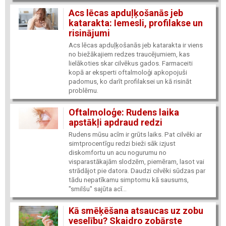
Acs lēcas apduļķošanās jeb
katarakta: Iemesli, profilakse un
risinājumi
Acs lēcas apduļķošanās jeb katarakta ir viens
no biežākajiem redzes traucējumiem, kas
lielākoties skar cilvēkus gados. Farmaceiti
kopā ar eksperti oftalmoloģi apkopojuši
padomus, ko darīt profilaksei un kā risināt
problēmu.
Oftalmoloģe: Rudens laika
apstākļi apdraud redzi
Rudens mūsu acīm ir grūts laiks. Pat cilvēki ar
simtprocentīgu redzi bieži sāk izjust
diskomfortu un acu nogurumu no
visparastākajām slodzēm, piemēram, lasot vai
strādājot pie datora. Daudzi cilvēki sūdzas par
tādu nepatīkamu simptomu kā sausums,
"smilšu" sajūta acī...
Kā smēķēšana atsaucas uz zobu
veselību? Skaidro zobārste