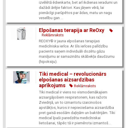
izvēlētā ēdienkarte, bet arī ikdienas ieradumi un
dažādi ārējie faktori. Kas jāņem vērā, lai
pienācīgi parūpētos par ādas, matu un nagu
veselību gan ...
Elpošanas terapija ar ReOxy
Reklāmraksts
REOXY® ir jauna elpošanas terapijas
medicīniska ierīce. Ar šīs ierīces palīdzību
pacients saņem individuāli dozētu gāzu
maisījumu ar samazinātu skābekļa daudzumu
(hipoksiju).
Tiki medical – revolucionārs
elpošanas aizsardzības
aprīkojums
Reklāmraksts
Tiki medical ir viens no vismodernākajiem
aizsargājošiem respiratoriem, kas ražots
Zviedrijā, un to izmantotu izaicinošos
apstākļos, kuros ir nepieciešama aizsardzība
pret gaisā esošām daļiņām un baktērijām. Tiki
medical īpaši paredzēta medicīniskai
lietošanai, tāpēc tā ir piemērota izmantoš...