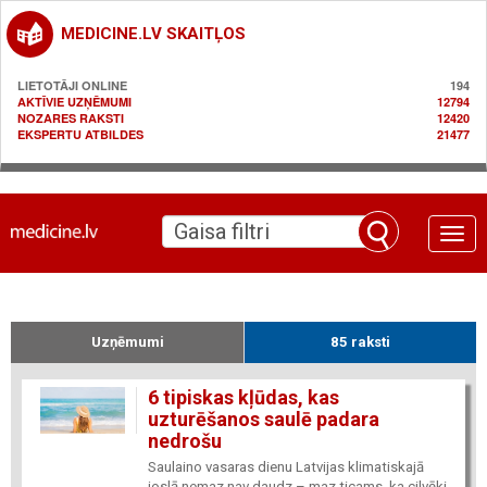
MEDICINE.LV SKAITĻOS
LIETOTĀJI ONLINE
194
AKTĪVIE UZŅĒMUMI
12794
NOZARES RAKSTI
12420
EKSPERTU ATBILDES
21477
Toggle
naviga
Uzņēmumi
85 raksti
6 tipiskas kļūdas, kas
uzturēšanos saulē padara
nedrošu
Saulaino vasaras dienu Latvijas klimatiskajā
joslā nemaz nav daudz – maz ticams, ka cilvēki