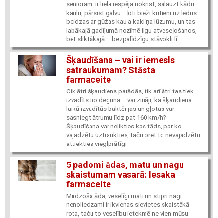
senioram: ir liela iespēja nokrist, salauzt kādu
kaulu, pārsist galvu… ļoti bieži kritieni uz ledus
beidzas ar gūžas kaula kakliņa lūzumu, un tas
labākajā gadījumā nozīmē ilgu atveseļošanos,
bet sliktākajā – bezpalīdzīgu stāvokli lī...
Šķaudīšana – vai ir iemesls
satraukumam? Stāsta
farmaceite
Cik ātri šķaudiens parādās, tik arī ātri tas tiek
izvadīts no deguna – vai zināji, ka šķaudiena
laikā izvadītās baktērijas un gļotas var
sasniegt ātrumu līdz pat 160 km/h?
Šķaudīšana var nelikties kas tāds, par ko
vajadzētu uztraukties, taču pret to nevajadzētu
attiekties vieglprātīgi.
5 padomi ādas, matu un nagu
skaistumam vasarā: Iesaka
farmaceite
Mirdzoša āda, veselīgi mati un stipri nagi
nenoliedzami ir ikvienas sievietes skaistākā
rota, taču to veselību ietekmē ne vien mūsu