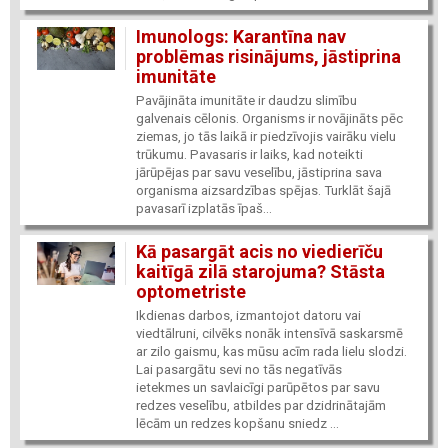
Imunologs: Karantīna nav
problēmas risinājums, jāstiprina
imunitāte
Pavājināta imunitāte ir daudzu slimību
galvenais cēlonis. Organisms ir novājināts pēc
ziemas, jo tās laikā ir piedzīvojis vairāku vielu
trūkumu. Pavasaris ir laiks, kad noteikti
jārūpējas par savu veselību, jāstiprina sava
organisma aizsardzības spējas. Turklāt šajā
pavasarī izplatās īpaš...
Kā pasargāt acis no viedierīču
kaitīgā zilā starojuma? Stāsta
optometriste
Ikdienas darbos, izmantojot datoru vai
viedtālruni, cilvēks nonāk intensīvā saskarsmē
ar zilo gaismu, kas mūsu acīm rada lielu slodzi.
Lai pasargātu sevi no tās negatīvās
ietekmes un savlaicīgi parūpētos par savu
redzes veselību, atbildes par dzidrinātajām
lēcām un redzes kopšanu sniedz ...