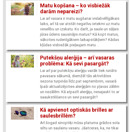
Matu kopšana – ko visbiežāk
darām nepareizi?
Lai arī vasara ir matu augšanai vislabvēlīgākais
laiks, arī tā var atstāt negatīvu ietekmi uz matu
veselību un izskatu. Ko darīt, ja saule un sāļais
jūras ūdens sausinājis matus? Kā kopt matus,
sākoties rudenīgākiem laikapstākļiem? Kādas
kļūdas visbiežāk pieļaujam matu ...
Putekšņu alerģija – arī vasaras
problēma: Kā sevi pasargāt?
Lai arī par putekšņu alerģiju vairāk tiek runāts
pavasara sākumā, diemžēl tās aktivitātes
sezona turpinās līdz pat septembrim, vasarā
īpaši aktualizējoties alerģijām no pļavas zālēm
un nezālēm. Kā atpazīt alerģiju, nesajaukt to ar
saaukstēšanos un sevi pasargāt?
Kā apvienot optiskās brilles ar
saulesbrillēm?
Arī šogad sinoptiķi mūsu platuma grādos sola
siltu un saulainu vasaru. Jāatceras, ka, ne tikai