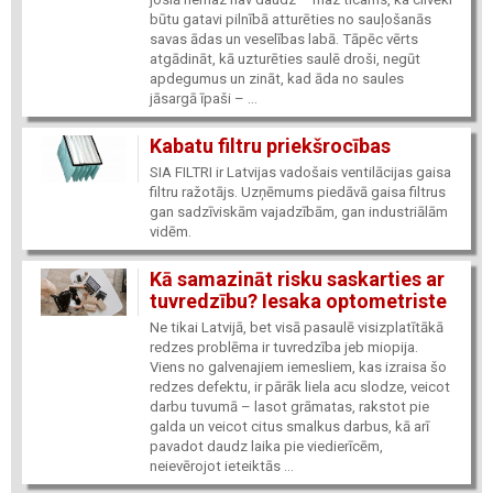
būtu gatavi pilnībā atturēties no sauļošanās
savas ādas un veselības labā. Tāpēc vērts
atgādināt, kā uzturēties saulē droši, negūt
apdegumus un zināt, kad āda no saules
jāsargā īpaši – ...
Kabatu filtru priekšrocības
SIA FILTRI ir Latvijas vadošais ventilācijas gaisa
filtru ražotājs. Uzņēmums piedāvā gaisa filtrus
gan sadzīviskām vajadzībām, gan industriālām
vidēm.
Kā samazināt risku saskarties ar
tuvredzību? Iesaka optometriste
Ne tikai Latvijā, bet visā pasaulē visizplatītākā
redzes problēma ir tuvredzība jeb miopija.
Viens no galvenajiem iemesliem, kas izraisa šo
redzes defektu, ir pārāk liela acu slodze, veicot
darbu tuvumā – lasot grāmatas, rakstot pie
galda un veicot citus smalkus darbus, kā arī
pavadot daudz laika pie viedierīcēm,
neievērojot ieteiktās ...