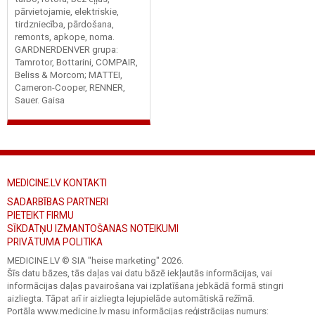
pārvietojamie, elektriskie,
tirdzniecība, pārdošana,
remonts, apkope, noma.
GARDNERDENVER grupa:
Tamrotor, Bottarini, COMPAIR,
Beliss & Morcom; MATTEI,
Cameron-Cooper, RENNER,
Sauer. Gaisa
MEDICINE.LV KONTAKTI
SADARBĪBAS PARTNERI
PIETEIKT FIRMU
SĪKDATŅU IZMANTOŠANAS NOTEIKUMI
PRIVĀTUMA POLITIKA
MEDICINE.LV © SIA "heise marketing"
2026.
Šīs datu bāzes, tās daļas vai datu bāzē iekļautās informācijas, vai
informācijas daļas pavairošana vai izplatīšana jebkādā formā stingri
aizliegta. Tāpat arī ir aizliegta lejupielāde automātiskā režīmā.
Portāla www.medicine.lv masu informācijas reģistrācijas numurs: