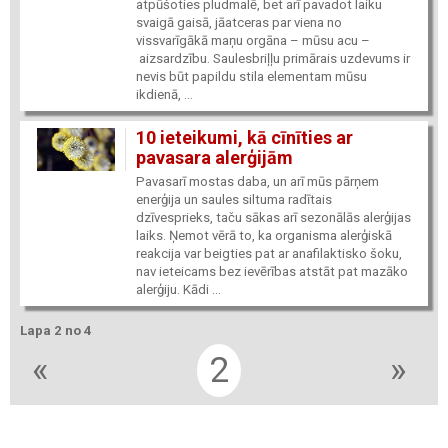
atpūšoties pludmalē, bet arī pavadot laiku
svaigā gaisā, jāatceras par viena no
vissvarīgākā maņu orgāna – mūsu acu –
aizsardzību. Saulesbriļļu primārais uzdevums ir
nevis būt papildu stila elementam mūsu
ikdienā, ...
10 ieteikumi, kā cīnīties ar
pavasara alerģijām
Pavasarī mostas daba, un arī mūs pārņem
enerģija un saules siltuma radītais
dzīvesprieks, taču sākas arī sezonālās alerģijas
laiks. Ņemot vērā to, ka organisma alerģiskā
reakcija var beigties pat ar anafilaktisko šoku,
nav ieteicams bez ievērības atstāt pat mazāko
alerģiju. Kādi ...
Lapa 2 no 4
«
2
»