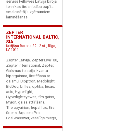
serviss Fellowes Latvija biroja
tehnikas tirdzniecība papīra
smalcinātāji uzņēmumiem
laminēšanas
ZEPTER
INTERNATIONAL BALTIC,
SIA
Krišjāņa Barona 32 - 2.st., Rīga,
LV-1011
Zepter Latvija, Zepter Live100,
Zepter international, Zepter,
Gaismas terapija, kvantu
hipergaisma, ārstēšana ar
gaismu, Bioptron, Medolight,
BluDoc, brilles, optika, lēcas,
acis, Hyperlight,
Hyperlighteyewea, tīrs gaiss,
Myion, gaisa attīrīšana,
Therapyairion, hepafiltrs, tīrs
ūdens, AqueenaPro,
EdelWasswer, veselīgs miegs,