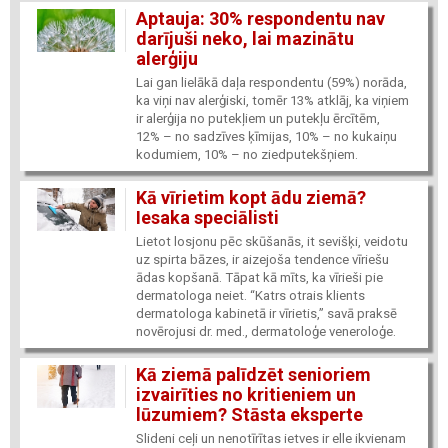
Aptauja: 30% respondentu nav
darījuši neko, lai mazinātu
alerģiju
Lai gan lielākā daļa respondentu (59%) norāda,
ka viņi nav alerģiski, tomēr 13% atklāj, ka viņiem
ir alerģija no putekļiem un putekļu ērcītēm,
12% – no sadzīves ķīmijas, 10% – no kukaiņu
kodumiem, 10% – no ziedputekšņiem.
Kā vīrietim kopt ādu ziemā?
Iesaka speciālisti
Lietot losjonu pēc skūšanās, it sevišķi, veidotu
uz spirta bāzes, ir aizejoša tendence vīriešu
ādas kopšanā. Tāpat kā mīts, ka vīrieši pie
dermatologa neiet. “Katrs otrais klients
dermatologa kabinetā ir vīrietis,” savā praksē
novērojusi dr. med., dermatoloģe veneroloģe.
Kā ziemā palīdzēt senioriem
izvairīties no kritieniem un
lūzumiem? Stāsta eksperte
Slideni ceļi un nenotīrītas ietves ir elle ikvienam