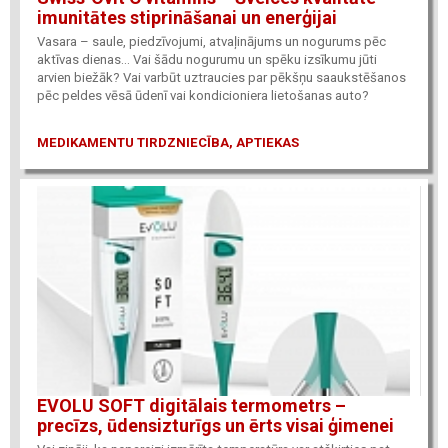
imunitātes stiprināšanai un enerģijai
Vasara – saule, piedzīvojumi, atvaļinājums un nogurums pēc
aktīvas dienas... Vai šādu nogurumu un spēku izsīkumu jūti
arvien biežāk? Vai varbūt uztraucies par pēkšņu saaukstēšanos
pēc peldes vēsā ūdenī vai kondicioniera lietošanas auto?
MEDIKAMENTU TIRDZNIECĪBA, APTIEKAS
EVOLU SOFT digitālais termometrs –
precīzs, ūdensizturīgs un ērts visai ģimenei