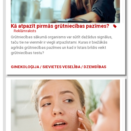
Kā atpazīt pirmās grūtniecības pazīmes?
Reklāmraksts
Grūtniecības sākumā organisms var sūtīt dažādus signālus,
taču tie ne vienmēr ir viegli atpazīstami. Kuras ir biežākās
agrīnās grūtniecības pazīmes un kad ir īstais brīdis veikt
grūtniecības testu?
GINEKOLOĢIJA / SIEVIETES VESELĪBA / DZEMDĪBAS