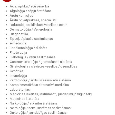
Acis, optika / acu veselība
Algoloģija / sāpju ārstēšana
Ārstu komisijas
Ārstu privātprakses, speciālisti
Doktorāti, poliklīnikas, veselības centri
Dermatoloģija / Veneroloģija
Diagnostika
Elpceļu / plaušu saslimšanas
e-medicīna
Endokrinoloģija / diabēts
Fitoterapija
Fleboloģija / vēnu saslimšanas
Gastroenteroloģija / gremošanas sistēma
Ginekoloģija / sievietes veselība / dzemdības
Ģenētika
Imunoloģija
Kardioloģija / sirds un asinsvadu sistēma
Komplementārā un alternatīvā medicīna
Laboratorijas
Medicīnas iekārtas, instrumenti, piederumi, palīglīdzekļi
Medicīnas literatūra
Narkoloģija / atkarību ārstēšana
Neiroloģija / nervu sistēmas saslimšanas
Onkoloģija / ļaundabīgas saslimšanas