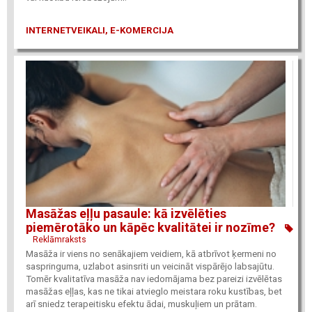
INTERNETVEIKALI, E-KOMERCIJA
Masāžas eļļu pasaule: kā izvēlēties
piemērotāko un kāpēc kvalitātei ir nozīme?
Reklāmraksts
Masāža ir viens no senākajiem veidiem, kā atbrīvot ķermeni no
saspringuma, uzlabot asinsriti un veicināt vispārējo labsajūtu.
Tomēr kvalitatīva masāža nav iedomājama bez pareizi izvēlētas
masāžas eļļas, kas ne tikai atvieglo meistara roku kustības, bet
arī sniedz terapeitisku efektu ādai, muskuļiem un prātam.