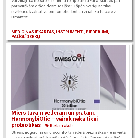
Vai zināji, ka nepareizi izmērīta temperatūra var atšķirties pat
par vairākām grāda desmitdaļām? Tāpēc svarīgi ne tikai
izvēlēties kvalitatīvu termometru, bet arī zināt, kā to pareizi
izmantot.
MEDICĪNAS IEKĀRTAS, INSTRUMENTI, PIEDERUMI,
PALĪGLĪDZEKĻI
Miers tavam vēderam un prātam:
HarmonybiOtic – vairāk nekā tikai
probiotikas
Reklāmraksts
Stress, nogurums un diskomforts vēderā bieži sākas vienā vietā
– zarnu mikroflorā, ko mēdz dēvēt par “otrajām smadzenēm”.