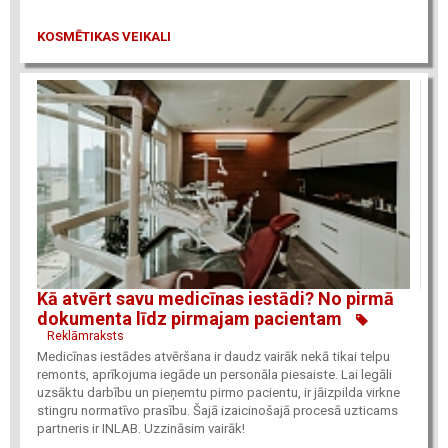
KOSMĒTIKAS VEIKALI
Kā atvērt savu medicīnas iestādi? No pirmā
dokumenta līdz pirmajam pacientam
Reklāmraksts
Medicīnas iestādes atvēršana ir daudz vairāk nekā tikai telpu
remonts, aprīkojuma iegāde un personāla piesaiste. Lai legāli
uzsāktu darbību un pieņemtu pirmo pacientu, ir jāizpilda virkne
stingru normatīvo prasību. Šajā izaicinošajā procesā uzticams
partneris ir INLAB. Uzzināsim vairāk!