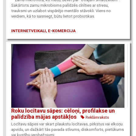
Sakārtots zarnu mikrobioms palīdzēs cīnīties ar stresu,
trauksmi un uzlabot vispārējo mentālo stāvokli. Viens no
veidiem, kā to sasniegt, būtu lietot probiotikas.
INTERNETVEIKALI, E-KOMERCIJA
Roku locītavu sāpes: cēloņi, profilakse un
palīdzība mājas apstākļos
Reklāmraksts
Locītavu sāpes var skart plaukstu locītavas, pirkstus vai elkoņu
apvidu, un dažkārt tās pavada stīvums, diskomforts, pietūkums
vai kustību ierobežojumi.