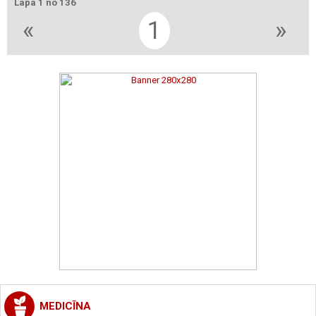
Lapa 1 no 136
«
1
»
MEDICĪNA