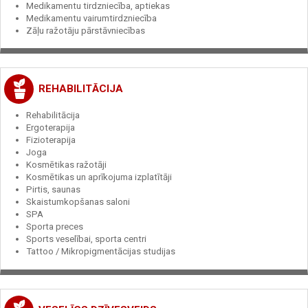
Medikamentu tirdzniecība, aptiekas
Medikamentu vairumtirdzniecība
Zāļu ražotāju pārstāvniecības
REHABILITĀCIJA
Rehabilitācija
Ergoterapija
Fizioterapija
Joga
Kosmētikas ražotāji
Kosmētikas un aprīkojuma izplatītāji
Pirtis, saunas
Skaistumkopšanas saloni
SPA
Sporta preces
Sports veselībai, sporta centri
Tattoo / Mikropigmentācijas studijas