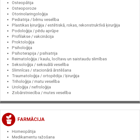
Osteopātija
Osteoporoze
Otorinolaringoloģija
Pediatrija / bērnu veselība
Plastikas ķirurģija / estētiskā, rokas, rekonstruktīvā ķirurģija
Podoloģija / pēdu aprūpe
Profilakse / vakcinācija
Proktoloģija
Psiholoģija
Psihoterapija / psihiatrija
Reimatoloģija / kaulu, locītavu un saistaudu slimības
Seksoloģija / seksuālā veselība
Slimnīcas / stacionārā ārstēšana
Traumatoloģija / ortopēdija / ķirurģija
Triholoģija / matu veselība
Uroloģija / nefroloģija
Zobārstniecība / mutes veselība
FARMĀCIJA
Homeopātija
Medikamentu ražošana