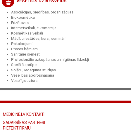
VESELĪGS DZĪVESVEIDS
Asociācijas, biedrības, organizācijas
Biokosmētika
Frizētavas
Internetveikali, e-komercija
Kosmētikas veikali
Mācību iestādes, kursi, semināri
Pakalpojumi
Preces bērniem
Sanitārie dienesti
Profesionālie uzkopšanas un higiēnas līdzekļi
Sociālā aprūpe
Solāriji, iedeguma studijas
Veselības apdrošināšana
Veselīgs uzturs
MEDICINE.LV KONTAKTI
SADARBĪBAS PARTNERI
PIETEIKT FIRMU