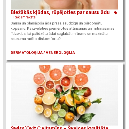
Biežākās kļūdas, rūpējoties par sausu ādu
Reklāmraksts
Sausa un plaisājoša āda prasa saudzīgu un pārdomātu
kopšanu. Kā izvēlēties piemērotus attīrīšanas un mitrināšanas
līdzekļus, lai palīdzētu ādai saglabāt mitrumu un mazinātu
sausuma radīto diskomfortu?
DERMATOLOĢIJA / VENEROLOĢIJA
Swiss`Ovit C vitamīns – Šveices kvalitāte