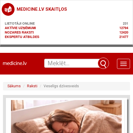
MEDICINE.LV SKAITĻOS
LIETOTĀJI ONLINE
231
AKTĪVIE UZŅĒMUMI
12794
NOZARES RAKSTI
12420
EKSPERTU ATBILDES
21477
Toggle
naviga
Sākums
Raksti
Veselīgs dzīvesveids