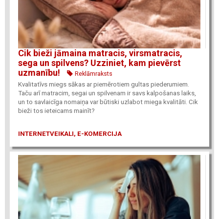
Cik bieži jāmaina matracis, virsmatracis,
sega un spilvens? Uzziniet, kam pievērst
uzmanību!
Reklāmraksts
Kvalitatīvs miegs sākas ar piemērotiem gultas piederumiem.
Taču arī matracim, segai un spilvenam ir savs kalpošanas laiks,
un to savlaicīga nomaiņa var būtiski uzlabot miega kvalitāti. Cik
bieži tos ieteicams mainīt?
INTERNETVEIKALI, E-KOMERCIJA