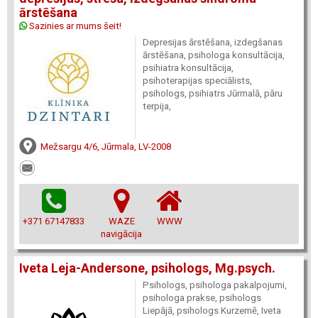
ārstēšana
Sazinies ar mums šeit!
Depresijas ārstēšana, izdegšanas
ārstēšana, psihologa konsultācija,
psihiatra konsultācija,
psihoterapijas speciālists,
psihologs, psihiatrs Jūrmalā, pāru
terpija,
Mežsargu 4/6, Jūrmala, LV-2008
+371 67147833
WAZE
WWW
navigācija
Iveta Leja-Andersone, psihologs, Mg.psych.
Psihologs, psihologa pakalpojumi,
psihologa prakse, psihologs
Liepājā, psihologs Kurzemē, Iveta