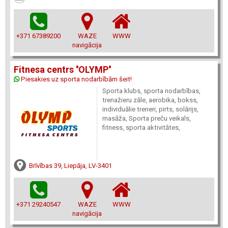
+371 67389200
WAZE
WWW
navigācija
Fitnesa centrs ''OLYMP''
Piesakies uz sporta nodarbībām šeit!
Sporta klubs, sporta nodarbības,
trenažieru zāle, aerobika, bokss,
individuālie treneri, pirts, solārijs,
masāža, Sporta preču veikals,
fitness, sporta aktivitātes,
Brīvības 39, Liepāja, LV-3401
+371 29240547
WAZE
WWW
navigācija