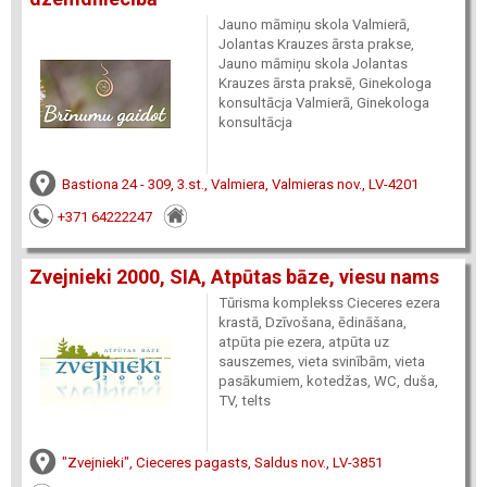
Jauno māmiņu skola Valmierā,
Jolantas Krauzes ārsta prakse,
Jauno māmiņu skola Jolantas
Krauzes ārsta praksē, Ginekologa
konsultācja Valmierā, Ginekologa
konsultācja
Bastiona 24 - 309, 3.st., Valmiera, Valmieras nov., LV-4201
+371 64222247
Zvejnieki 2000, SIA, Atpūtas bāze, viesu nams
Tūrisma komplekss Cieceres ezera
krastā, Dzīvošana, ēdināšana,
atpūta pie ezera, atpūta uz
sauszemes, vieta svinībām, vieta
pasākumiem, kotedžas, WC, duša,
TV, telts
"Zvejnieki", Cieceres pagasts, Saldus nov., LV-3851