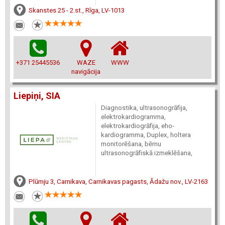
Skanstes 25 - 2.st., Rīga, LV-1013
+371 25445536
WAZE
WWW
navigācija
Liepiņi, SIA
Diagnostika, ultrasonogrāfija,
elektrokardiogramma,
elektrokardiogrāfija, eho-
kardiogramma, Duplex, holtera
monitorēšana, bērnu
ultrasonogrāfiskā izmeklēšana,
Plūmju 3, Carnikava, Carnikavas pagasts, Ādažu nov., LV-2163