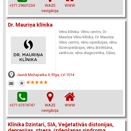
+371 29601234
WAZE
WWW
navigācija
Dr. Mauriņa klīnika
Vēnu klīnika: Vēnu centrs, Dr.
Mauriņa Vēnu klīnika, Dr. Mauriņa
Vēnu centrs, vēnu operācijas, vēnu
lāzeroperācijas, vēnu ārstēšana,
varikoze, vēnu diagnostika, čūlas,
Jaunā Mežaparka 4, Rīga, LV-1014
+371 67374747
WAZE
WWW
navigācija
Klīnika Dzintari, SIA, Veģetatīvās distonijas,
depresijas, stresa, izdegšanas sindroma