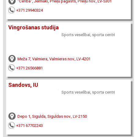
"Cerība", Jermaki, Preiļu pagasts, Preiļu nov., LV-5301
+371 29940324
Vingrošanas studija
Sports veselībai, sporta centri
Meža 7, Valmiera, Valmieras nov., LV-4201
+371 26566881
Sandovs, IU
Sports veselībai, sporta centri
Depo 1, Sigulda, Siguldas nov., LV-2150
+371 67702243