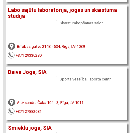
Labo sajūtu laboratorija, jogas un skaistuma
studija
Skaistumkopšanas saloni
Brīvības gatve 214B - 504, Rīga, LV-1039
+371 29330280
Daiva Joga, SIA
Sports veselībai, sporta centri
Aleksandra Čaka 104 - 3, Rīga, LV-1011
+371 27882681
Smieklu joga, SIA