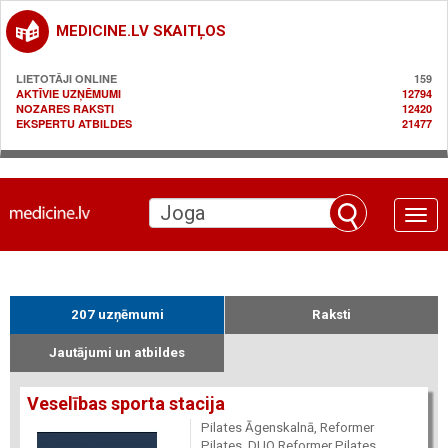
MEDICINE.LV SKAITĻOS
LIETOTĀJI ONLINE
159
AKTĪVIE UZŅĒMUMI
12794
NOZARES RAKSTI
12420
EKSPERTU ATBILDES
21477
Toggle
naviga
207 uzņēmumi
Raksti
Jautājumi un atbildes
Veselības sporta stacija
Pilates Āgenskalnā, Reformer
Pilates, DUO Reformer Pilates,