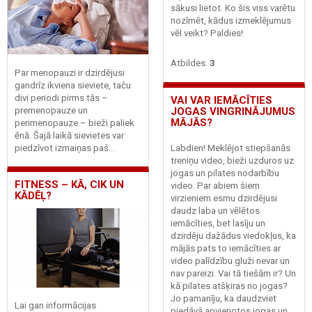
sākusi lietot. Ko šis viss varētu
nozīmēt, kādus izmeklējumus
vēl veikt? Paldies!
Atbildes:
3
Par menopauzi ir dzirdējusi
gandrīz ikviena sieviete, taču
divi periodi pirms tās –
VAI VAR IEMĀCĪTIES
JOGAS VINGRINĀJUMUS
premenopauze un
MĀJĀS?
perimenopauze – bieži paliek
ēnā. Šajā laikā sievietes var
Labdien! Meklējot stiepšanās
piedzīvot izmaiņas paš...
treniņu video, bieži uzduros uz
jogas un pilates nodarbību
FITNESS – KĀ, CIK UN
video. Par abiem šiem
KĀDĒĻ?
virzieniem esmu dzirdējusi
daudz laba un vēlētos
iemācīties, bet lasīju un
dzirdēju dažādus viedokļus, ka
mājās pats to iemācīties ar
video palīdzību gluži nevar un
nav pareizi. Vai tā tiešām ir? Un
kā pilates atšķiras no jogas?
Jo pamanīju, ka daudzviet
Lai gan informācijas
piedāvā apvienotos jogas un