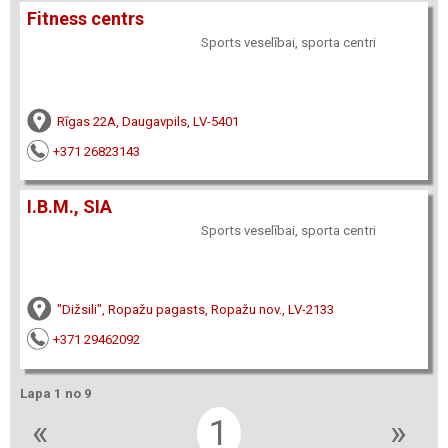
Fitness centrs
Sports veselībai, sporta centri
Rīgas 22A, Daugavpils, LV-5401
+371 26823143
I.B.M., SIA
Sports veselībai, sporta centri
"Dižsili", Ropažu pagasts, Ropažu nov., LV-2133
+371 29462092
Lapa 1 no 9
«
1
»