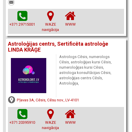
+371 29715001
WAZE
WWW
navigācija
Astroloģijas centrs, Sertificēta astroloģe
LINDA KRĀĢE
Astrologs Cēsis, numerologs
Cēsis, astroloģijas kursi Cēsis,
numeroloģijas kursi Cēsis,
astrologa konsultācijas Cēsis,
astroloģijas centrs Cēsīs,
Astroloģija,
Pļavas 3A, Cēsis, Cēsu nov., LV-4101
+371 20395910
WAZE
WWW
navigācija