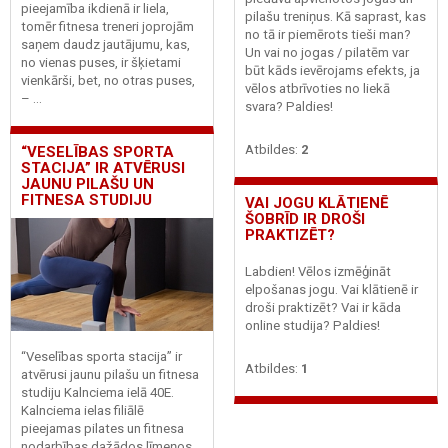
pieejamība ikdienā ir liela,
pilašu treniņus. Kā saprast, kas
tomēr fitnesa treneri joprojām
no tā ir piemērots tieši man?
saņem daudz jautājumu, kas,
Un vai no jogas / pilatēm var
no vienas puses, ir šķietami
būt kāds ievērojams efekts, ja
vienkārši, bet, no otras puses,
vēlos atbrīvoties no liekā
– ...
svara? Paldies!
Atbildes:
2
“VESELĪBAS SPORTA
STACIJA” IR ATVĒRUSI
JAUNU PILAŠU UN
FITNESA STUDIJU
VAI JOGU KLĀTIENĒ
ŠOBRĪD IR DROŠI
PRAKTIZĒT?
Labdien! Vēlos izmēģināt
elpošanas jogu. Vai klātienē ir
droši praktizēt? Vai ir kāda
online studija? Paldies!
“Veselības sporta stacija” ir
Atbildes:
1
atvērusi jaunu pilašu un fitnesa
studiju Kalnciema ielā 40E.
Kalnciema ielas filiālē
pieejamas pilates un fitnesa
nodarbības dažādos līmeņos