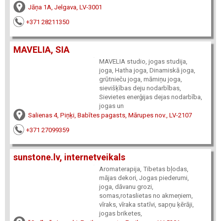
Jāņa 1A, Jelgava, LV-3001
+371 28211350
MAVELIA, SIA
MAVELIA studio, jogas studija,
joga, Hatha joga, Dinamiskā joga,
grūtnieču joga, māmiņu joga,
sievišķības deju nodarbības,
Sievietes enerģijas dejas nodarbība,
jogas un
Salienas 4, Piņķi, Babītes pagasts, Mārupes nov., LV-2107
+371 27099359
sunstone.lv, internetveikals
Aromaterapija, Tibetas bļodas,
mājas dekori, Jogas piederumi,
joga, dāvanu grozi,
somas,rotaslietas no akmeņiem,
vīraks, vīraka statīvi, sapņu ķērāji,
jogas briketes,