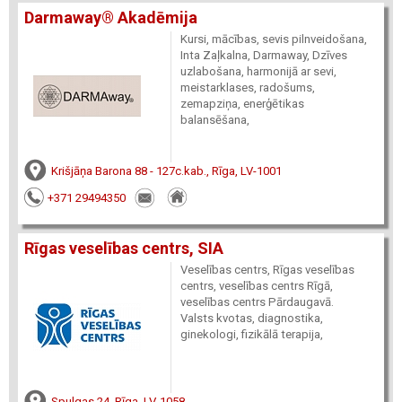
Darmaway® Akadēmija
Kursi, mācības, sevis pilnveidošana,
Inta Zaļkalna, Darmaway, Dzīves
uzlabošana, harmonijā ar sevi,
meistarklases, radošums,
zemapziņa, enerģētikas
balansēšana,
Krišjāņa Barona 88 - 127c.kab., Rīga, LV-1001
+371 29494350
Rīgas veselības centrs, SIA
Veselības centrs, Rīgas veselības
centrs, veselības centrs Rīgā,
veselības centrs Pārdaugavā.
Valsts kvotas, diagnostika,
ginekologi, fizikālā terapija,
Spulgas 24, Rīga, LV-1058