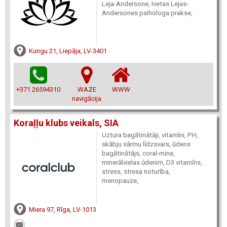
Leja-Andersone, Ivetas Lejas-
Andersones psihologa prakse,
Kungu 21, Liepāja, LV-3401
+371 26594310
WAZE
WWW
navigācija
Koraļļu klubs veikals, SIA
Uztura bagātinātāji, vitamīni, PH,
skābju sārmu līdzsvars, ūdens
bagātinātājs, coral-mine,
minerālvielas ūdenim, D3 vitamīns,
stress, stresa noturība,
menopauze,
Miera 97, Rīga, LV-1013