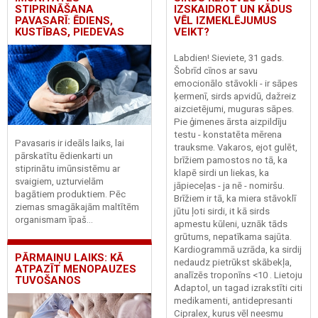
STIPRINĀŠANA
IZSKAIDROT UN KĀDUS
PAVASARĪ: ĒDIENS,
VĒL IZMEKLĒJUMUS
KUSTĪBAS, PIEDEVAS
VEIKT?
Labdien! Sieviete, 31 gads.
Šobrīd cīnos ar savu
emocionālo stāvokli - ir sāpes
ķermenī, sirds apvidū, dažreiz
aizcietējumi, muguras sāpes.
Pie ģimenes ārsta aizpildīju
testu - konstatēta mērena
Pavasaris ir ideāls laiks, lai
trauksme. Vakaros, ejot gulēt,
pārskatītu ēdienkarti un
brīžiem pamostos no tā, ka
stiprinātu imūnsistēmu ar
klapē sirdi un liekas, ka
svaigiem, uzturvielām
jāpieceļas - ja nē - nomiršu.
bagātiem produktiem. Pēc
Brīžiem ir tā, ka miera stāvoklī
ziemas smagākajām maltītēm
jūtu ļoti sirdi, it kā sirds
organismam īpaš...
apmestu kūleni, uznāk tāds
grūtums, nepatīkama sajūta.
Kardiogrammā uzrāda, ka sirdij
PĀRMAIŅU LAIKS: KĀ
nedaudz pietrūkst skābekļa,
ATPAZĪT MENOPAUZES
analīzēs troponīns <10 . Lietoju
TUVOŠANOS
Adaptol, un tagad izrakstīti citi
medikamenti, antidepresanti
Cipralex, kurus vēl neesmu