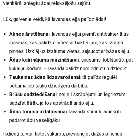
vienkārši sniegtu ādai relaksējošu sajūtu.
Lūk, galvenie veidi, kā lavandas eļļa palīdz ādai!
Aknes ārstēšanai
: lavandas eļļai piemīt antibakteriālas
īpašības, kas palīdz cīnīties ar baktērijām, kas izraisa
pinnes. Uzklāj uz izsituma vietas, sajaucot ar bāzes eļļu.
Ādas kairinājuma mazināšanai
: sausums, lobīšanās, pat
kukaiņu kodumi – lavanda palīdz nomierināt un dziedēt.
Taukainas ādas līdzsvarošanai
: tā palīdz regulēt
sebuma jeb tauku dziedzeru darbību.
Brūču sadziedēšanai
: nelieli skrāpējumi un iegriezumi
sadzīst ātrāk, ja tos apstrādā ar šo eļļu.
Ādas tonusa uzlabošanai
: lavanda stimulē asinsriti,
padarot ādu veselīgāku.
Ikdienā to vari lietot vakaros, pievienojot dažus pilienus