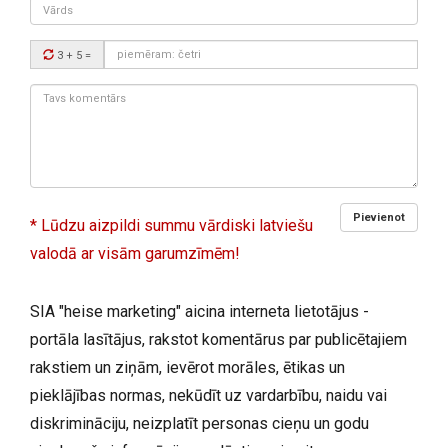
Vārds
Drošības
3 + 5
=
kods:
Tavs
komentārs:
Pievienot
* Lūdzu aizpildi summu vārdiski latviešu
valodā ar visām garumzīmēm!
SIA "heise marketing" aicina interneta lietotājus -
portāla lasītājus, rakstot komentārus par publicētajiem
rakstiem un ziņām, ievērot morāles, ētikas un
pieklājības normas, nekūdīt uz vardarbību, naidu vai
diskrimināciju, neizplatīt personas cieņu un godu