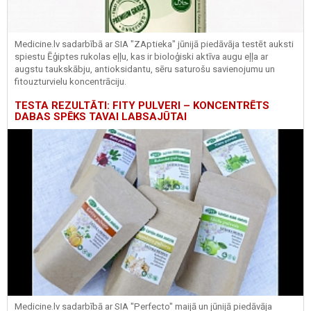
Medicine.lv sadarbībā ar SIA "ZAptieka" jūnijā piedāvāja testēt auksti
spiestu Ēģiptes rukolas eļļu, kas ir bioloģiski aktīva augu eļļa ar
augstu taukskābju, antioksidantu, sēru saturošu savienojumu un
fitouzturvielu koncentrāciju.
TESTA REZULTĀTI: FITY PULVERI – KONCENTRĒTS
DABAS SPĒKS TAVAI LABSAJŪTAI
Medicine.lv sadarbībā ar SIA "Perfecto" maijā un jūnijā piedāvāja