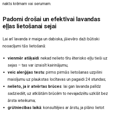
nakts krēmam vai serumam.
Padomi drošai un efektīvai lavandas
eļļas lietošanai sejai
Lai arī lavanda ir maiga un dabiska, jāievēro daži būtiski
nosacījumi tās lietošanā:
vienmēr atšķaidi
: nekad nelieto tīru ēterisko eļļu tieši uz
sejas – tas var izraisīt kairinājumu;
veic alerģijas testu
: pirms pirmās lietošanas uzpilini
maisījumu uz plaukstas locītavas un pagaidi 24 stundas;
nelieto, ja ir atvērtas brūces
: lai gan lavanda palīdz
sadziedēt, uz atklātām brūcēm to nevajadzētu uzklāt bez
ārsta ieteikuma;
grūtniecības laikā
: konsultējies ar ārstu, ja plāno lietot