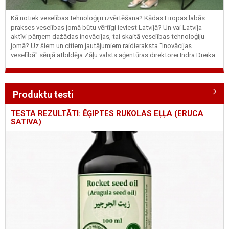
Kā notiek veselības tehnoloģiju izvērtēšana? Kādas Eiropas labās
prakses veselības jomā būtu vērtīgi ieviest Latvijā? Un vai Latvija
aktīvi pārņem dažādas inovācijas, tai skaitā veselības tehnoloģiju
jomā? Uz šiem un citiem jautājumiem raidieraksta "Inovācijas
veselībā" sērijā atbildēja Zāļu valsts aģentūras direktorei Indra Dreika.
Produktu testi
TESTA REZULTĀTI: ĒĢIPTES RUKOLAS EĻĻA (ERUCA
SATIVA)