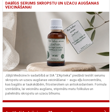
DABĪGS SERUMS SKROPSTU UN UZACU AUGŠANAS
VEICINĀŠANAI
Jūlijā Medicine.lv sadarbībā ar SIA "ZAptieka" piedāvā testēt serumu
skropstu un uzacu augšanas veicināšanai – augu eļļu koncentrātu,
kas bagāts ar taukskābēm, fitosteroliem un antioksidantiem. Formula
izstrādāta, lai veicinātu augšanu, stiprinātu matu folikulus un
palielinātu skropstu un uzacu blīvumu.