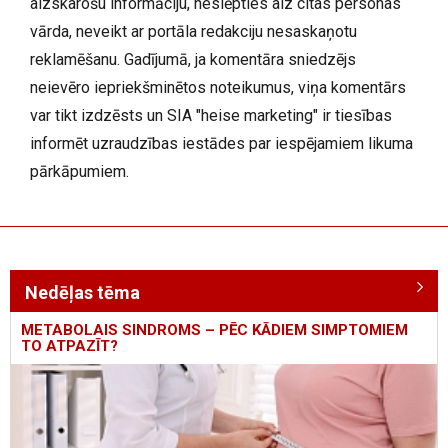
aizskarošu informāciju, neslēpties aiz citas personas
vārda, neveikt ar portāla redakciju nesaskaņotu
reklamēšanu. Gadījumā, ja komentāra sniedzējs
neievēro iepriekšminētos noteikumus, viņa komentārs
var tikt izdzēsts un SIA "heise marketing" ir tiesības
informēt uzraudzības iestādes par iespējamiem likuma
pārkāpumiem.
Nedēļas tēma
METABOLAIS SINDROMS – PĒC KĀDIEM SIMPTOMIEM
TO ATPAZĪT?