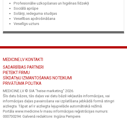
Profesionālie uzkopšanas un higiēnas līdzekļi
Sociālā aprūpe
Solāriji, iedeguma studijas
Veselības apdrošināšana
Veselīgs uzturs
MEDICINE.LV KONTAKTI
SADARBĪBAS PARTNERI
PIETEIKT FIRMU
SĪKDATŅU IZMANTOŠANAS NOTEIKUMI
PRIVĀTUMA POLITIKA
MEDICINE.LV © SIA "heise marketing"
2026.
Šīs datu bāzes, tās daļas vai datu bāzē iekļautās informācijas, vai
informācijas daļas pavairošana vai izplatīšana jebkādā formā stingri
aizliegta. Tāpat arī ir aizliegta lejupielāde automātiskā režīmā.
Portāla www.medicine.lv masu informācijas reģistrācijas numurs:
000730294. Galvenā redaktore: Ingūna Pempere.