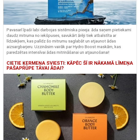
Pavasarī īpaši labi darbojas sistēmiska pieeja: āda saņem pietiekami
daudz mitruma no iekšpuses, savukārt ārēji tiek atbalstīta ar
līdzekļiem, kas palīdz šo mitrumu saglabāt un atjaunot ādas
aizsargbarjeru.
Uzzināsim vairāk par
Hydro
Boost
maskām, kas
paredzētas intensīvai ādas mitrināšanai un atjaunošanai!
CIETIE ĶERMEŅA SVIESTI: KĀPĒC ŠĪ IR NĀKAMĀ LĪMEŅA
PAŠAPRŪPE TAVAI ĀDAI?