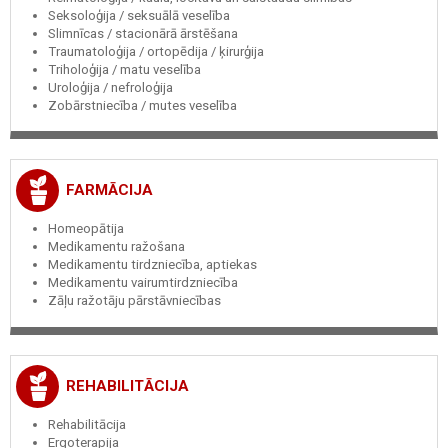
Seksoloģija / seksuālā veselība
Slimnīcas / stacionārā ārstēšana
Traumatoloģija / ortopēdija / ķirurģija
Triholoģija / matu veselība
Uroloģija / nefroloģija
Zobārstniecība / mutes veselība
FARMĀCIJA
Homeopātija
Medikamentu ražošana
Medikamentu tirdzniecība, aptiekas
Medikamentu vairumtirdzniecība
Zāļu ražotāju pārstāvniecības
REHABILITĀCIJA
Rehabilitācija
Ergoterapija