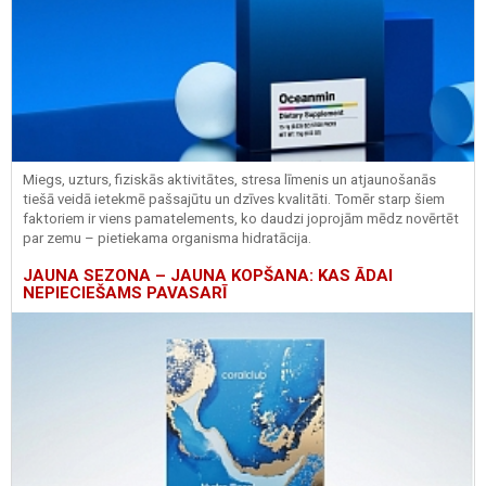
Miegs, uzturs, fiziskās aktivitātes, stresa līmenis un atjaunošanās
tiešā veidā ietekmē pašsajūtu un dzīves kvalitāti. Tomēr starp šiem
faktoriem ir viens pamatelements, ko daudzi joprojām mēdz novērtēt
par zemu – pietiekama organisma hidratācija.
JAUNA SEZONA – JAUNA KOPŠANA: KAS ĀDAI
NEPIECIEŠAMS PAVASARĪ