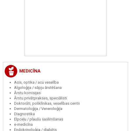
MEDICĪNA
Acis, optika / acu veselība
Algoloģija / sāpju ārstēšana
Ārstu komisijas
Ārstu privātprakses, speciālisti
Doktorāti, poliklīnikas, veselības centri
Dermatoloģija / Veneroloģija
Diagnostika
Elpceļu / plaušu saslimšanas
e-medicīna
Endokrinoloģija / diabēts