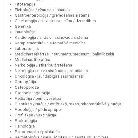
Fitoterapija
Fleboloģija / vēnu saslimšanas
Gastroenteroloģija / gremošanas sistēma
Ginekoloģija / sievietes veselība / dzemdības
Ģenētika
Imunoloģija
Kardioloģija / sirds un asinsvadu sistēma
Komplementārā un alternatīvā medicīna
Laboratorijas
Medicīnas iekārtas, instrumenti, piederumi, palīglīdzekļi
Medicīnas literatūra
Narkoloģija / atkarību ārstēšana
Neiroloģija / nervu sistēmas saslimšanas
Onkoloģija / ļaundabīgas saslimšanas
Osteopātija
Osteoporoze
Otorinolaringoloģija
Pediatrija / bērnu veselība
Plastikas ķirurģija / estētiskā, rokas, rekonstruktīvā ķirurģija
Podoloģija / pēdu aprūpe
Profilakse / vakcinācija
Proktoloģija
Psiholoģija
Psihoterapija / psihiatrija
Reimatoloģija / kaulu, locītavu un saistaudu slimības