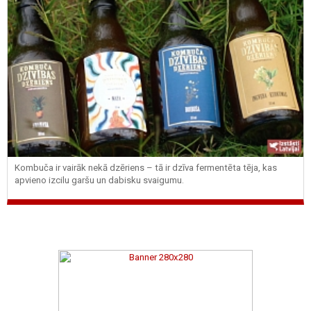
Kombuča ir vairāk nekā dzēriens – tā ir dzīva fermentēta tēja, kas
apvieno izcilu garšu un dabisku svaigumu.