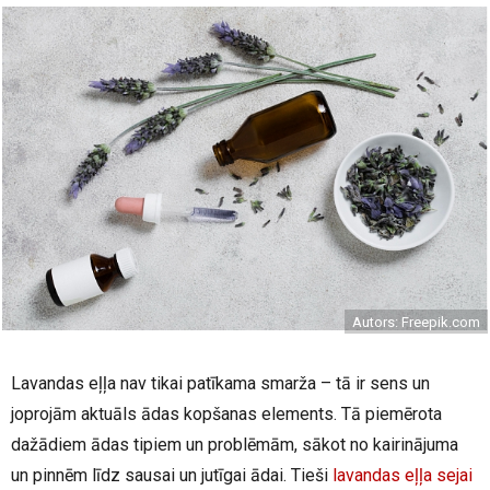
Autors: Freepik.com
Lavandas eļļa nav tikai patīkama smarža – tā ir sens un
joprojām aktuāls ādas kopšanas elements. Tā piemērota
dažādiem ādas tipiem un problēmām, sākot no kairinājuma
un pinnēm līdz sausai un jutīgai ādai. Tieši
lavandas eļļa sejai