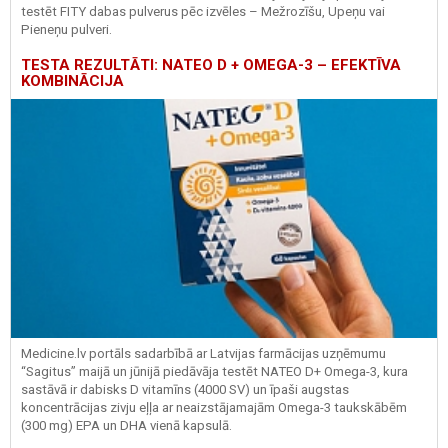
testēt FITY dabas pulverus pēc izvēles – Mežrozīšu, Upeņu vai
Pieneņu pulveri.
TESTA REZULTĀTI: NATEO D + OMEGA-3 – EFEKTĪVA
KOMBINĀCIJA
Medicine.lv portāls sadarbībā ar Latvijas farmācijas uzņēmumu
“Sagitus” maijā un jūnijā piedāvāja testēt NATEO D+ Omega-3, kura
sastāvā ir dabisks D vitamīns (4000 SV) un īpaši augstas
koncentrācijas zivju eļļa ar neaizstājamajām Omega-3 taukskābēm
(300 mg) EPA un DHA vienā kapsulā.