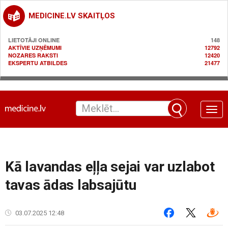
MEDICINE.LV SKAITĻOS
LIETOTĀJI ONLINE
148
AKTĪVIE UZŅĒMUMI
12792
NOZARES RAKSTI
12420
EKSPERTU ATBILDES
21477
Toggle
naviga
Kā lavandas eļļa sejai var uzlabot
tavas ādas labsajūtu
03.07.2025 12:48