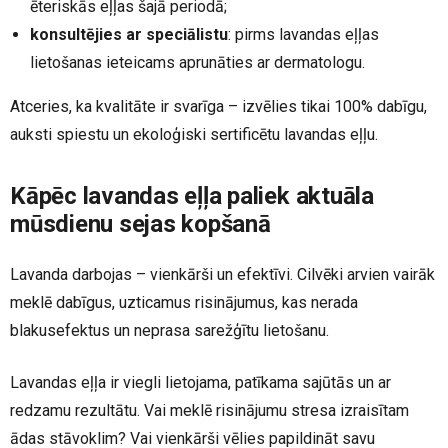
ēteriskās eļļas šajā periodā;
konsultējies ar speciālistu
: pirms lavandas eļļas
lietošanas ieteicams aprunāties ar dermatologu.
Atceries, ka kvalitāte ir svarīga – izvēlies tikai 100% dabīgu,
auksti spiestu un ekoloģiski sertificētu lavandas eļļu.
Kāpēc lavandas eļļa paliek aktuāla
mūsdienu sejas kopšanā
Lavanda darbojas – vienkārši un efektīvi. Cilvēki arvien vairāk
meklē dabīgus, uzticamus risinājumus, kas nerada
blakusefektus un neprasa sarežģītu lietošanu.
Lavandas eļļa ir viegli lietojama, patīkama sajūtās un ar
redzamu rezultātu. Vai meklē risinājumu stresa izraisītam
ādas stāvoklim? Vai vienkārši vēlies papildināt savu