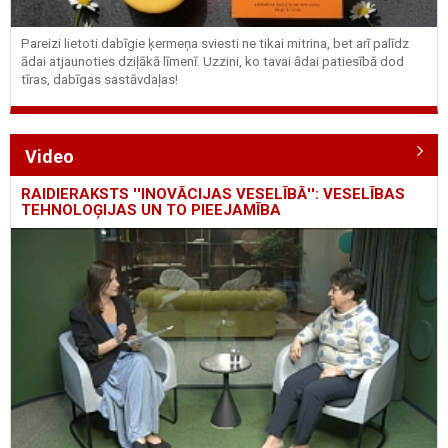
Pareizi lietoti dabīgie ķermeņa sviesti ne tikai mitrina, bet arī palīdz
ādai atjaunoties dziļākā līmenī. Uzzini, ko tavai ādai patiesībā dod
tīras, dabīgas sastāvdaļas!
Video
RAIDIERAKSTS ''INOVĀCIJAS VESELĪBĀ'': VESELĪBAS
TEHNOLOĢIJAS UN TO PIEEJAMĪBA