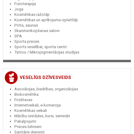
Fizioterapija
Joga
Kosmētikas ražotāji
Kosmētikas un aprīkojuma izplatītāji
Pirtis, saunas
Skaistumkopšanas saloni
SPA
Sporta preces
Sports veselībai, sporta centri
Tattoo / Mikropigmentācijas studijas
VESELĪGS DZĪVESVEIDS
Asociācijas, biedrības, organizācijas
Biokosmētika
Frizētavas
Internetveikali, e-komercija
Kosmētikas veikali
Mācību iestādes, kursi, semināri
Pakalpojumi
Preces bērniem
Sanitārie dienesti