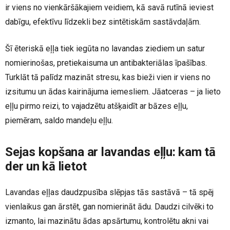
ir viens no vienkāršākajiem veidiem, kā savā rutīnā ieviest
dabīgu, efektīvu līdzekli bez sintētiskām sastāvdaļām.
Šī ēteriskā eļļa tiek iegūta no lavandas ziediem un satur
nomierinošas, pretiekaisuma un antibakteriālas īpašības.
Turklāt tā palīdz mazināt stresu, kas bieži vien ir viens no
izsitumu un ādas kairinājuma iemesliem. Jāatceras – ja lieto
eļļu pirmo reizi, to vajadzētu atšķaidīt ar bāzes eļļu,
piemēram, saldo mandeļu eļļu.
Sejas kopšana ar lavandas eļļu: kam tā
der un kā lietot
Lavandas eļļas daudzpusība slēpjas tās sastāvā – tā spēj
vienlaikus gan ārstēt, gan nomierināt ādu. Daudzi cilvēki to
izmanto, lai mazinātu ādas apsārtumu, kontrolētu akni vai