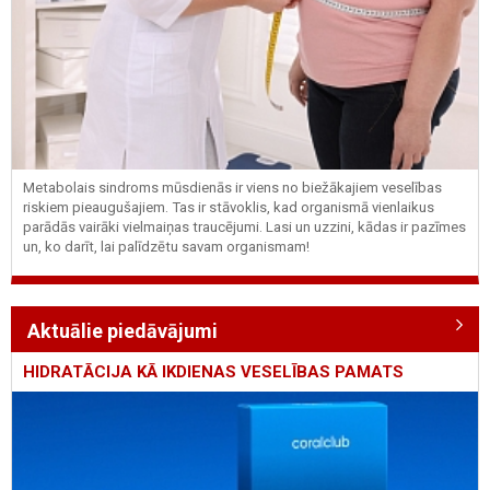
Metabolais sindroms mūsdienās ir viens no biežākajiem veselības
riskiem pieaugušajiem. Tas ir stāvoklis, kad organismā vienlaikus
parādās vairāki vielmaiņas traucējumi. Lasi un uzzini, kādas ir pazīmes
un, ko darīt, lai palīdzētu savam organismam!
Aktuālie piedāvājumi
HIDRATĀCIJA KĀ IKDIENAS VESELĪBAS PAMATS