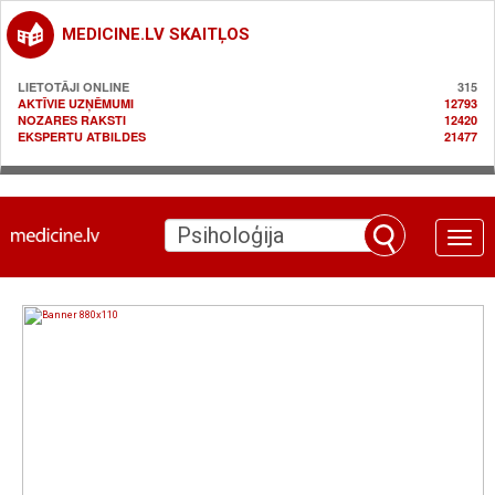
MEDICINE.LV SKAITĻOS
LIETOTĀJI ONLINE
315
AKTĪVIE UZŅĒMUMI
12793
NOZARES RAKSTI
12420
EKSPERTU ATBILDES
21477
Toggle
naviga