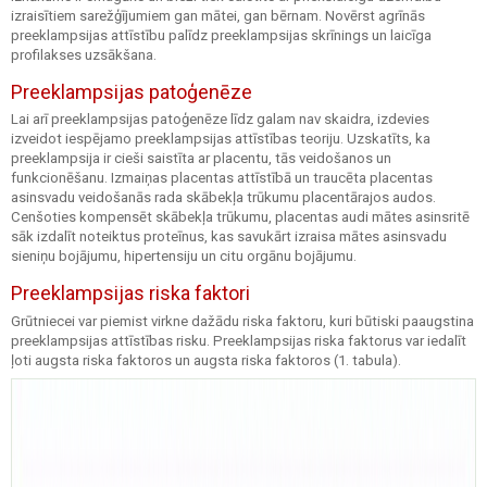
izraisītiem sarežģījumiem gan mātei, gan bērnam. Novērst agrīnās
preeklampsijas attīstību palīdz preeklampsijas skrīnings un laicīga
profilakses uzsākšana.
Preeklampsijas patoģenēze
Lai arī preeklampsijas patoģenēze līdz galam nav skaidra, izdevies
izveidot iespējamo preeklampsijas attīstības teoriju. Uzskatīts, ka
preeklampsija ir cieši saistīta ar placentu, tās veidošanos un
funkcionēšanu. Izmaiņas placentas attīstībā un traucēta placentas
asinsvadu veidošanās rada skābekļa trūkumu placentārajos audos.
Cenšoties kompensēt skābekļa trūkumu, placentas audi mātes asinsritē
sāk izdalīt noteiktus proteīnus, kas savukārt izraisa mātes asinsvadu
sieniņu bojājumu, hipertensiju un citu orgānu bojājumu.
Preeklampsijas riska faktori
Grūtniecei var piemist virkne dažādu riska faktoru, kuri būtiski paaugstina
preeklampsijas attīstības risku. Preeklampsijas riska faktorus var iedalīt
ļoti augsta riska faktoros un augsta riska faktoros (1. tabula).