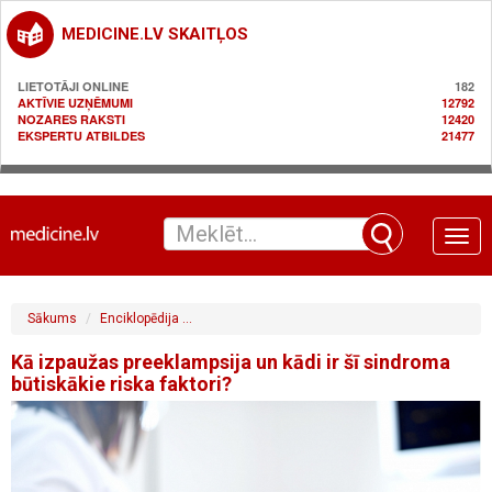
MEDICINE.LV SKAITĻOS
LIETOTĀJI ONLINE
182
AKTĪVIE UZŅĒMUMI
12792
NOZARES RAKSTI
12420
EKSPERTU ATBILDES
21477
Toggle
naviga
Sākums
Enciklopēdija
Ginekoloģija / sievietes veselība / dzemdības
Kā izpaužas preeklampsija un kādi ir šī sindroma
būtiskākie riska faktori?