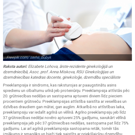
Freepik.com/ serhii_bobyk
Raksta autori:
Elizabete Lohova, ārste-rezidente ginekoloģijā un
dzemdniecībā, Asoc. prof. Anna Miskova, RSU Ginekoloģijas un
dzemdniecības katedras docente, ginekoloģe, dzemdību speciāliste
Preeklampsija ir sindroms, kas raksturojas ar paaugstinātu asins
spiedienu un olbaltumu urīnā jeb proteinūriju. Preeklampsija attīstās pēc
20. grūtniecības nedēļas un sastopama aptuveni diviem līdz pieciem
procentiem grūtnieču. Preeklampsijas attīstība saistīta ar veselības un
dzīvības draudiem gan mātei, gan auglim. Atkarībā no attīstības laika,
preeklampsiju var iedalīt agrīnā un vēlīnā. Agrīno preeklampsiju jeb līdz
37.grūtniecības nedēļai novēro aptuveni 25% gadījumu, savukārt vēlīnā
preeklampsija jeb pēc 37.grūtniecības nedēļas, sastopama pat līdz 75%
gadījumu. Lai arī agrīnā preeklampsija sastopama retāk, tomēr tās
iznākums ir smagāks un bieži tiek saistīts ar priekšlaicīgu dzemdību