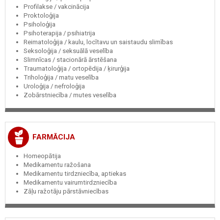
Profilakse / vakcinācija
Proktoloģija
Psiholoģija
Psihoterapija / psihiatrija
Reimatoloģija / kaulu, locītavu un saistaudu slimības
Seksoloģija / seksuālā veselība
Slimnīcas / stacionārā ārstēšana
Traumatoloģija / ortopēdija / ķirurģija
Triholoģija / matu veselība
Uroloģija / nefroloģija
Zobārstniecība / mutes veselība
FARMĀCIJA
Homeopātija
Medikamentu ražošana
Medikamentu tirdzniecība, aptiekas
Medikamentu vairumtirdzniecība
Zāļu ražotāju pārstāvniecības