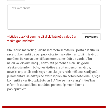
kods:
Tavs
komentārs:
* Lūdzu aizpildi summu vārdiski latviešu valodā ar
Pievienot
visām garumzīmēm!
SIA "heise marketing" aicina interneta lietotājus - portāla lasītājus,
rakstot komentārus par publicētajiem rakstiem un ziņām, ievērot
morāles, ētikas un pieklājības normas, nekūdīt uz vardarbību,
naidu vai diskrimināciju, neizplatīt personas cieņu un godu
aizskarošu informāciju, neslēpties aiz citas personas vārda,
neveikt ar portāla redakciju nesaskaņotu reklamēšanu. Gadījumā,
ja komentāra sniedzējs neievēro iepriekšminētos noteikumus, viņa
komentārs var tikt izdzēsts un SIA "heise marketing" ir tiesības
informēt uzraudzības iestādes par iespējamiem likuma
pārkāpumiem.