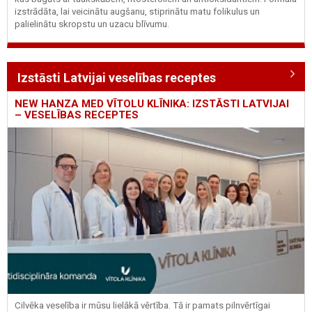
izstrādāta, lai veicinātu augšanu, stiprinātu matu folikulus un
palielinātu skropstu un uzacu blīvumu.
Izstāsti Latvijai veselības receptes
NEW HANZA MED VĪTOLU KLĪNIKA: IZSTĀSTI LATVIJAI
– VESELĪBAS RECEPTES
Cilvēka veselība ir mūsu lielākā vērtība. Tā ir pamats pilnvērtīgai