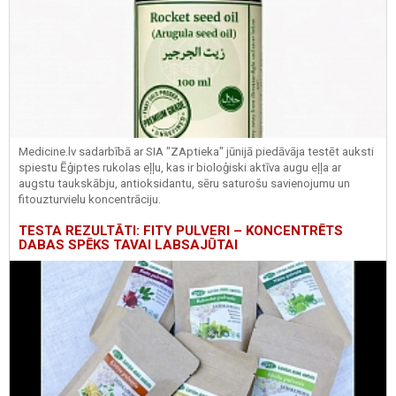
Medicine.lv sadarbībā ar SIA "ZAptieka" jūnijā piedāvāja testēt auksti
spiestu Ēģiptes rukolas eļļu, kas ir bioloģiski aktīva augu eļļa ar
augstu taukskābju, antioksidantu, sēru saturošu savienojumu un
fitouzturvielu koncentrāciju.
TESTA REZULTĀTI: FITY PULVERI – KONCENTRĒTS
DABAS SPĒKS TAVAI LABSAJŪTAI