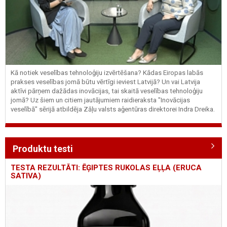
Kā notiek veselības tehnoloģiju izvērtēšana? Kādas Eiropas labās
prakses veselības jomā būtu vērtīgi ieviest Latvijā? Un vai Latvija
aktīvi pārņem dažādas inovācijas, tai skaitā veselības tehnoloģiju
jomā? Uz šiem un citiem jautājumiem raidieraksta "Inovācijas
veselībā" sērijā atbildēja Zāļu valsts aģentūras direktorei Indra Dreika.
Produktu testi
TESTA REZULTĀTI: ĒĢIPTES RUKOLAS EĻĻA (ERUCA
SATIVA)