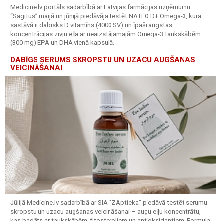
Medicine.lv portāls sadarbībā ar Latvijas farmācijas uzņēmumu
“Sagitus” maijā un jūnijā piedāvāja testēt NATEO D+ Omega-3, kura
sastāvā ir dabisks D vitamīns (4000 SV) un īpaši augstas
koncentrācijas zivju eļļa ar neaizstājamajām Omega-3 taukskābēm
(300 mg) EPA un DHA vienā kapsulā.
DABĪGS SERUMS SKROPSTU UN UZACU AUGŠANAS
VEICINĀŠANAI
Jūlijā Medicine.lv sadarbībā ar SIA "ZAptieka" piedāvā testēt serumu
skropstu un uzacu augšanas veicināšanai – augu eļļu koncentrātu,
kas bagāts ar taukskābēm, fitosteroliem un antioksidantiem. Formula