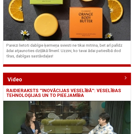
Pareizi lietoti dabīgie ķermeņa sviesti ne tikai mitrina, bet arī palīdz
ādai atjaunoties dziļākā līmenī. Uzzini, ko tavai ādai patiesībā dod
tīras, dabīgas sastāvdaļas!
Video
RAIDIERAKSTS ''INOVĀCIJAS VESELĪBĀ'': VESELĪBAS
TEHNOLOĢIJAS UN TO PIEEJAMĪBA