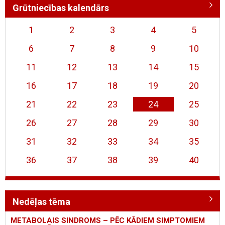
Grūtniecības kalendārs
1
2
3
4
5
6
7
8
9
10
11
12
13
14
15
16
17
18
19
20
21
22
23
24
25
26
27
28
29
30
31
32
33
34
35
36
37
38
39
40
Nedēļas tēma
METABOLAIS SINDROMS – PĒC KĀDIEM SIMPTOMIEM