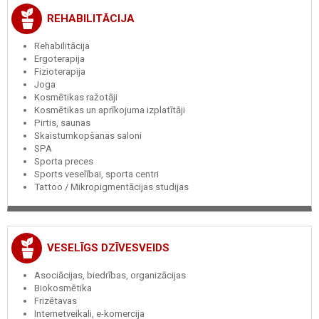
REHABILITĀCIJA
Rehabilitācija
Ergoterapija
Fizioterapija
Joga
Kosmētikas ražotāji
Kosmētikas un aprīkojuma izplatītāji
Pirtis, saunas
Skaistumkopšanas saloni
SPA
Sporta preces
Sports veselībai, sporta centri
Tattoo / Mikropigmentācijas studijas
VESELĪGS DZĪVESVEIDS
Asociācijas, biedrības, organizācijas
Biokosmētika
Frizētavas
Internetveikali, e-komercija