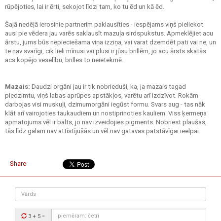
rūpējoties, lai ir ērti, sekojot līdzi tam, ko tu ēd un kā ēd.
Šajā nedēļā ierosinie partnerim paklausīties - iespējams viņš pieliekot
ausi pie vēdera jau varēs saklausīt mazuļa sirdspukstus. Apmeklējiet acu
ārstu, jums būs nepieciešama viņa izziņa, vai varat dzemdēt pati vai ne, un
te nav svarīgi, cik lieli mīnusi vai plusi ir jūsu brillēm, jo acu ārsts skatās
acs kopējo veselību, brilles to neietekmē.
Mazais:
Daudzi orgāni jau ir tik nobrieduši, ka, ja mazais tagad
piedzimtu, viņš labas aprūpes apstākļos, varētu arī izdzīvot. Rokām
darbojas visi muskuļi, dzimumorgāni iegūst formu. Svars aug - tas nāk
klāt arī vairojoties taukaudiem un nostiprinoties kauliem. Viss ķermeņa
apmatojums vēl ir balts, jo nav izveidojies pigments. Nobriest plaušas,
tās līdz galam nav attīstījušās un vēl nav gatavas patstāvīgai ieelpai.
Share
Vārds
Drošības
3 + 5
=