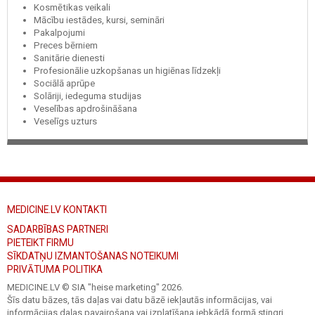
Kosmētikas veikali
Mācību iestādes, kursi, semināri
Pakalpojumi
Preces bērniem
Sanitārie dienesti
Profesionālie uzkopšanas un higiēnas līdzekļi
Sociālā aprūpe
Solāriji, iedeguma studijas
Veselības apdrošināšana
Veselīgs uzturs
MEDICINE.LV KONTAKTI
SADARBĪBAS PARTNERI
PIETEIKT FIRMU
SĪKDATŅU IZMANTOŠANAS NOTEIKUMI
PRIVĀTUMA POLITIKA
MEDICINE.LV © SIA "heise marketing"
2026.
Šīs datu bāzes, tās daļas vai datu bāzē iekļautās informācijas, vai
informācijas daļas pavairošana vai izplatīšana jebkādā formā stingri