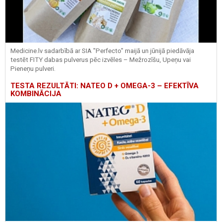
Medicine.lv sadarbībā ar SIA "Perfecto" maijā un jūnijā piedāvāja
testēt FITY dabas pulverus pēc izvēles – Mežrozīšu, Upeņu vai
Pieneņu pulveri.
TESTA REZULTĀTI: NATEO D + OMEGA-3 – EFEKTĪVA
KOMBINĀCIJA