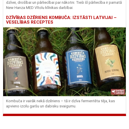
dzīvei, drošībai un pārliecībai par nākotni. Tieši šī pārliecība ir pamatā
New Hanza MED Vītolu klīnikas darbībai.
DZĪVĪBAS DZĒRIENS KOMBUČA: IZSTĀSTI LATVIJAI –
VESELĪBAS RECEPTES
Kombuča ir vairāk nekā dzēriens – tā ir dzīva fermentēta tēja, kas
apvieno izcilu garšu un dabisku svaigumu.