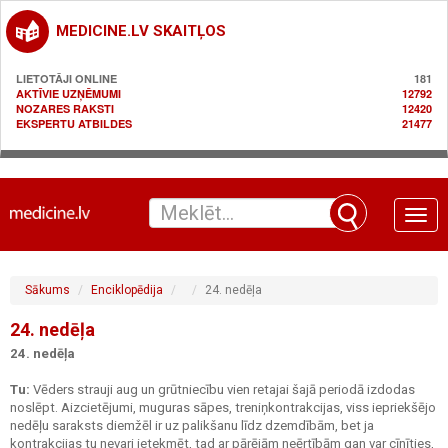
MEDICINE.LV SKAITĻOS
LIETOTĀJI ONLINE
181
AKTĪVIE UZŅĒMUMI
12792
NOZARES RAKSTI
12420
EKSPERTU ATBILDES
21477
Toggle
naviga
Sākums
Enciklopēdija
24. nedēļa
24. nedēļa
24. nedēļa
Tu:
Vēders strauji aug un grūtniecību vien retajai šajā periodā izdodas
noslēpt. Aizcietējumi, muguras sāpes, treniņkontrakcijas, viss iepriekšējo
nedēļu saraksts diemžēl ir uz palikšanu līdz dzemdībām, bet ja
kontrakcijas tu nevari ietekmēt, tad ar pārējām neērtībām gan var cīnīties,