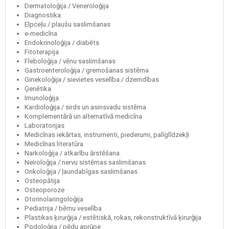
Dermatoloģija / Veneroloģija
Diagnostika
Elpceļu / plaušu saslimšanas
e-medicīna
Endokrinoloģija / diabēts
Fitoterapija
Fleboloģija / vēnu saslimšanas
Gastroenteroloģija / gremošanas sistēma
Ginekoloģija / sievietes veselība / dzemdības
Ģenētika
Imunoloģija
Kardioloģija / sirds un asinsvadu sistēma
Komplementārā un alternatīvā medicīna
Laboratorijas
Medicīnas iekārtas, instrumenti, piederumi, palīglīdzekļi
Medicīnas literatūra
Narkoloģija / atkarību ārstēšana
Neiroloģija / nervu sistēmas saslimšanas
Onkoloģija / ļaundabīgas saslimšanas
Osteopātija
Osteoporoze
Otorinolaringoloģija
Pediatrija / bērnu veselība
Plastikas ķirurģija / estētiskā, rokas, rekonstruktīvā ķirurģija
Podoloģija / pēdu aprūpe