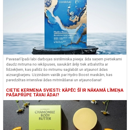
Pavasarī īpaši labi darbojas sistēmiska pieeja: āda saņem pietiekami
daudz mitruma no iekšpuses, savukārt ārēji tiek atbalstīta ar
līdzekļiem, kas palīdz šo mitrumu saglabāt un atjaunot ādas
aizsargbarjeru.
Uzzināsim vairāk par
Hydro
Boost
maskām, kas
paredzētas intensīvai ādas mitrināšanai un atjaunošanai!
CIETIE ĶERMEŅA SVIESTI: KĀPĒC ŠĪ IR NĀKAMĀ LĪMEŅA
PAŠAPRŪPE TAVAI ĀDAI?