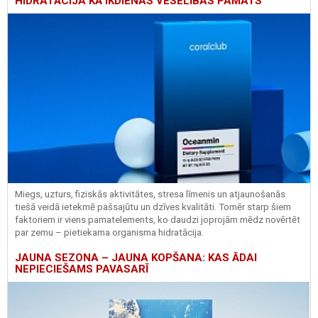
HIDRATĀCIJA KĀ IKDIENAS VESELĪBAS PAMATS
Miegs, uzturs, fiziskās aktivitātes, stresa līmenis un atjaunošanās
tiešā veidā ietekmē pašsajūtu un dzīves kvalitāti. Tomēr starp šiem
faktoriem ir viens pamatelements, ko daudzi joprojām mēdz novērtēt
par zemu – pietiekama organisma hidratācija.
JAUNA SEZONA – JAUNA KOPŠANA: KAS ĀDAI
NEPIECIEŠAMS PAVASARĪ