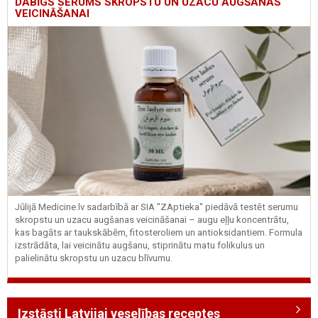
DABĪGS SERUMS SKROPSTU UN UZACU AUGŠANAS
VEICINĀŠANAI
Jūlijā Medicine.lv sadarbībā ar SIA "ZAptieka" piedāvā testēt serumu
skropstu un uzacu augšanas veicināšanai – augu eļļu koncentrātu,
kas bagāts ar taukskābēm, fitosteroliem un antioksidantiem. Formula
izstrādāta, lai veicinātu augšanu, stiprinātu matu folikulus un
palielinātu skropstu un uzacu blīvumu.
Izstāsti Latvijai veselības receptes