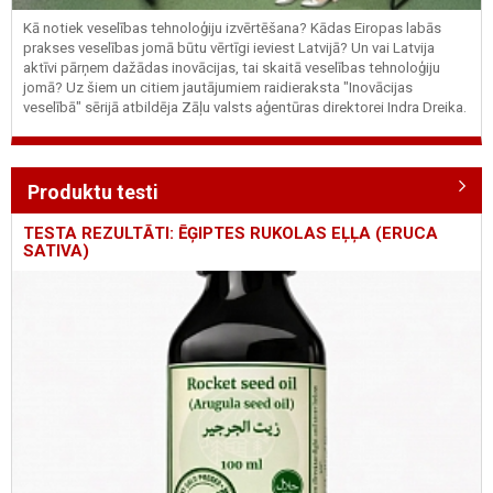
Kā notiek veselības tehnoloģiju izvērtēšana? Kādas Eiropas labās
prakses veselības jomā būtu vērtīgi ieviest Latvijā? Un vai Latvija
aktīvi pārņem dažādas inovācijas, tai skaitā veselības tehnoloģiju
jomā? Uz šiem un citiem jautājumiem raidieraksta "Inovācijas
veselībā" sērijā atbildēja Zāļu valsts aģentūras direktorei Indra Dreika.
Produktu testi
TESTA REZULTĀTI: ĒĢIPTES RUKOLAS EĻĻA (ERUCA
SATIVA)