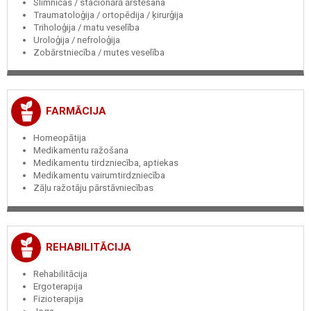
Slimnīcas / stacionārā ārstēšana
Traumatoloģija / ortopēdija / ķirurģija
Triholoģija / matu veselība
Uroloģija / nefroloģija
Zobārstniecība / mutes veselība
FARMĀCIJA
Homeopātija
Medikamentu ražošana
Medikamentu tirdzniecība, aptiekas
Medikamentu vairumtirdzniecība
Zāļu ražotāju pārstāvniecības
REHABILITĀCIJA
Rehabilitācija
Ergoterapija
Fizioterapija