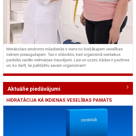
Metabolais sindroms mūsdienās ir viens no biežākajiem veselības
riskiem pieaugušajiem. Tas ir stāvoklis, kad organismā vienlaikus
parādās vairāki vielmaiņas traucējumi. Lasi un uzzini, kādas ir pazīmes
un, ko darīt, lai palīdzētu savam organismam!
Aktuālie piedāvājumi
HIDRATĀCIJA KĀ IKDIENAS VESELĪBAS PAMATS