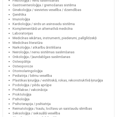
Fleboloģija / vēnu saslimšanas
Gastroenteroloģija / gremošanas sistēma
Ginekoloģija / sievietes veselība / dzemdības
Ģenētika
Imunoloģija
Kardioloģija / sirds un asinsvadu sistēma
Komplementārā un alternatīvā medicīna
Laboratorijas
Medicīnas iekārtas, instrumenti, piederumi, palīglīdzekļi
Medicīnas literatūra
Narkoloģija / atkarību ārstēšana
Neiroloģija / nervu sistēmas saslimšanas
Onkoloģija / ļaundabīgas saslimšanas
Osteopātija
Osteoporoze
Otorinolaringoloģija
Pediatrija / bērnu veselība
Plastikas ķirurģija / estētiskā, rokas, rekonstruktīvā ķirurģija
Podoloģija / pēdu aprūpe
Profilakse / vakcinācija
Proktoloģija
Psiholoģija
Psihoterapija / psihiatrija
Reimatoloģija / kaulu, locītavu un saistaudu slimības
Seksoloģija / seksuālā veselība