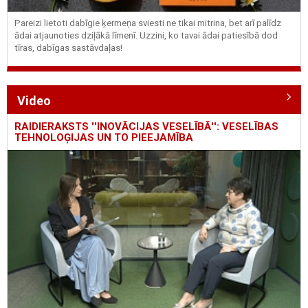
Pareizi lietoti dabīgie ķermeņa sviesti ne tikai mitrina, bet arī palīdz
ādai atjaunoties dziļākā līmenī. Uzzini, ko tavai ādai patiesībā dod
tīras, dabīgas sastāvdaļas!
Video
RAIDIERAKSTS ''INOVĀCIJAS VESELĪBĀ'': VESELĪBAS
TEHNOLOĢIJAS UN TO PIEEJAMĪBA