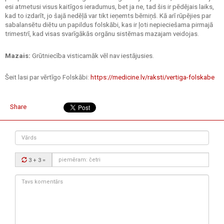
esi atmetusi visus kaitīgos ieradumus, bet ja ne, tad šis ir pēdējais laiks,
kad to izdarīt, jo šajā nedēļā var tikt ieņemts bērniņš. Kā arī rūpējies par
sabalansētu diētu un papildus folskābi, kas ir ļoti nepieciešama pirmajā
trimestrī, kad visas svarīgākās orgānu sistēmas mazajam veidojas.
Mazais:
Grūtniecība visticamāk vēl nav iestājusies.
Šeit lasi par vērtīgo Folskābi:
https://medicine.lv/raksti/vertiga-folskabe
Share
Vārds
Drošības
3 + 3
=
kods:
Tavs
komentārs: