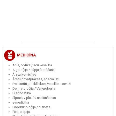
MEDICĪNA
Acis, optika / acu veselība
Algoloģija / sāpju ārstēšana
Ārstu komisijas
Ārstu privātprakses, speciālisti
Doktorāti, poliklīnikas, veselības centri
Dermatoloģija / Veneroloģija
Diagnostika
Elpceļu / plaušu saslimšanas
e-medicīna
Endokrinoloģija / diabēts
Fitoterapija