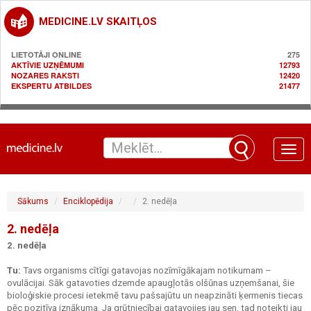
MEDICINE.LV SKAITĻOS
LIETOTĀJI ONLINE
275
AKTĪVIE UZŅĒMUMI
12793
NOZARES RAKSTI
12420
EKSPERTU ATBILDES
21477
Toggle
naviga
Sākums
Enciklopēdija
2. nedēļa
2. nedēļa
2. nedēļa
Tu:
Tavs organisms cītīgi gatavojas nozīmīgākajam notikumam –
ovulācijai. Sāk gatavoties dzemde apaugļotās olšūnas uzņemšanai, šie
bioloģiskie procesi ietekmē tavu pašsajūtu un neapzināti ķermenis tiecas
pēc pozitīva iznākuma. Ja grūtniecībai gatavojies jau sen, tad noteikti jau