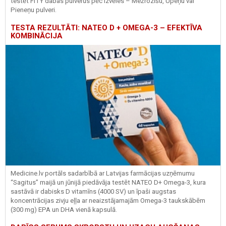
testēt FITY dabas pulverus pēc izvēles – Mežrozīšu, Upeņu vai
Pieneņu pulveri.
TESTA REZULTĀTI: NATEO D + OMEGA-3 – EFEKTĪVA
KOMBINĀCIJA
Medicine.lv portāls sadarbībā ar Latvijas farmācijas uzņēmumu
“Sagitus” maijā un jūnijā piedāvāja testēt NATEO D+ Omega-3, kura
sastāvā ir dabisks D vitamīns (4000 SV) un īpaši augstas
koncentrācijas zivju eļļa ar neaizstājamajām Omega-3 taukskābēm
(300 mg) EPA un DHA vienā kapsulā.