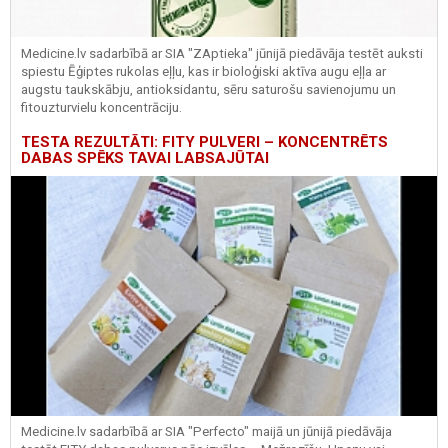
Medicine.lv sadarbībā ar SIA "ZAptieka" jūnijā piedāvāja testēt auksti
spiestu Ēģiptes rukolas eļļu, kas ir bioloģiski aktīva augu eļļa ar
augstu taukskābju, antioksidantu, sēru saturošu savienojumu un
fitouzturvielu koncentrāciju.
TESTA REZULTĀTI: FITY PULVERI – KONCENTRĒTS
DABAS SPĒKS TAVAI LABSAJŪTAI
Medicine.lv sadarbībā ar SIA "Perfecto" maijā un jūnijā piedāvāja