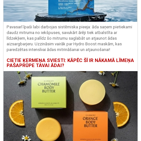
Pavasarī īpaši labi darbojas sistēmiska pieeja: āda saņem pietiekami
daudz mitruma no iekšpuses, savukārt ārēji tiek atbalstīta ar
līdzekļiem, kas palīdz šo mitrumu saglabāt un atjaunot ādas
aizsargbarjeru.
Uzzināsim vairāk par
Hydro
Boost
maskām, kas
paredzētas intensīvai ādas mitrināšanai un atjaunošanai!
CIETIE ĶERMEŅA SVIESTI: KĀPĒC ŠĪ IR NĀKAMĀ LĪMEŅA
PAŠAPRŪPE TAVAI ĀDAI?