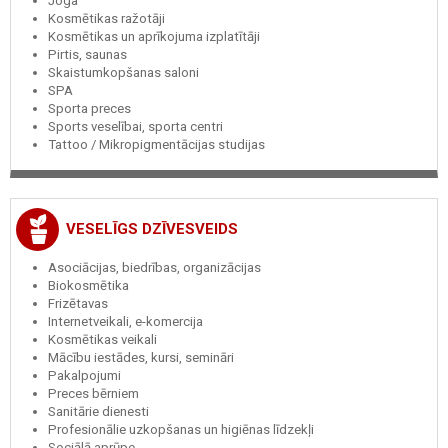
Joga
Kosmētikas ražotāji
Kosmētikas un aprīkojuma izplatītāji
Pirtis, saunas
Skaistumkopšanas saloni
SPA
Sporta preces
Sports veselībai, sporta centri
Tattoo / Mikropigmentācijas studijas
VESELĪGS DZĪVESVEIDS
Asociācijas, biedrības, organizācijas
Biokosmētika
Frizētavas
Internetveikali, e-komercija
Kosmētikas veikali
Mācību iestādes, kursi, semināri
Pakalpojumi
Preces bērniem
Sanitārie dienesti
Profesionālie uzkopšanas un higiēnas līdzekļi
Sociālā aprūpe