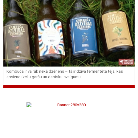
Kombuča ir vairāk nekā dzēriens – tā ir dzīva fermentēta tēja, kas
apvieno izcilu garšu un dabisku svaigumu.