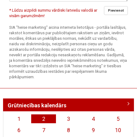
* Lūdzu aizpildi summu vārdiski latviešu valodā ar
Pievienot
visām garumzīmēm!
SIA "heise marketing" aicina interneta lietotājus - portāla lasītājus,
rakstot komentārus par publicētajiem rakstiem un ziņām, ievērot
morāles, ētikas un pieklājības normas, nekūdīt uz vardarbību,
naidu vai diskrimināciju, neizplatīt personas cieņu un godu
aizskarošu informāciju, neslēpties aiz citas personas vārda,
neveikt ar portāla redakciju nesaskaņotu reklamēšanu. Gadījumā,
ja komentāra sniedzējs neievēro iepriekšminētos noteikumus, viņa
komentārs var tikt izdzēsts un SIA "heise marketing" ir tiesības
informēt uzraudzības iestādes par iespējamiem likuma
pārkāpumiem.
Grūtniecības kalendārs
1
2
3
4
5
6
7
8
9
10