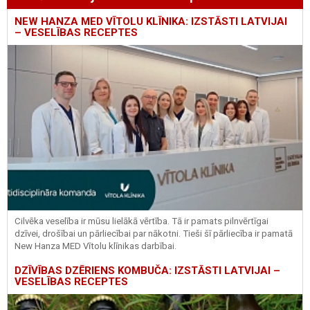
NEW HANZA MED VĪTOLU KLĪNIKA: IZSTĀSTI LATVIJAI
– VESELĪBAS RECEPTES
Cilvēka veselība ir mūsu lielākā vērtība. Tā ir pamats pilnvērtīgai
dzīvei, drošībai un pārliecībai par nākotni. Tieši šī pārliecība ir pamatā
New Hanza MED Vītolu klīnikas darbībai.
DZĪVĪBAS DZĒRIENS KOMBUČA: IZSTĀSTI LATVIJAI –
VESELĪBAS RECEPTES