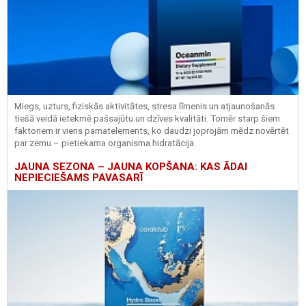
Miegs, uzturs, fiziskās aktivitātes, stresa līmenis un atjaunošanās
tiešā veidā ietekmē pašsajūtu un dzīves kvalitāti. Tomēr starp šiem
faktoriem ir viens pamatelements, ko daudzi joprojām mēdz novērtēt
par zemu – pietiekama organisma hidratācija.
JAUNA SEZONA – JAUNA KOPŠANA: KAS ĀDAI
NEPIECIEŠAMS PAVASARĪ