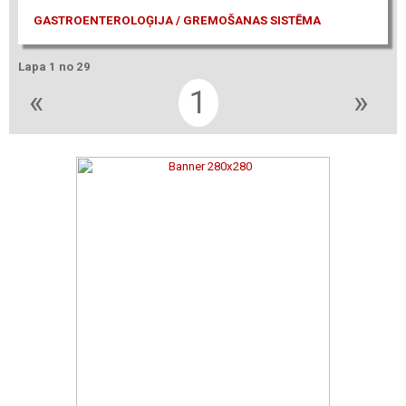
GASTROENTEROLOĢIJA / GREMOŠANAS SISTĒMA
Lapa 1 no 29
«
1
»