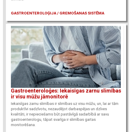
GASTROENTEROLOĢIJA / GREMOŠANAS SISTĒMA
Gastroenteroloģes: Iekaisīgas zarnu slimības
ir visu mūžu jāmonitorē
Iekaisīgas zarnu slimības ir slimības uz visu mūžu, un, lai ar tām
produktīvi sadzīvotu, nezaudējot darbaspējas un dzīves
kvalitāti, ir nepieciešams būt pastāvīgā sadarbībā ar savu
gastroenterologu, tāpat svarīga ir slimības gaitas
monitorēšana.