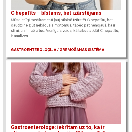
C hepatīts – bīstams, bet izārstējams
Mūsdienīgi medikamenti ļauj pilnībā izārstēt C hepatītu, bet
daudzi neizjūt nekādus simptomus, tāpēc pat nenojauš, ka ir
slimi, un inficē citus. Vienīgais veids, kā laikus atklāt C hepatītu,
ir analīzes.
GASTROENTEROLOĢIJA / GREMOŠANAS SISTĒMA
Gastroenteroloģe: iekrītam uz to, ka ir