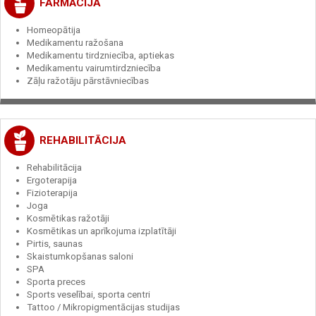
FARMĀCIJA
Homeopātija
Medikamentu ražošana
Medikamentu tirdzniecība, aptiekas
Medikamentu vairumtirdzniecība
Zāļu ražotāju pārstāvniecības
REHABILITĀCIJA
Rehabilitācija
Ergoterapija
Fizioterapija
Joga
Kosmētikas ražotāji
Kosmētikas un aprīkojuma izplatītāji
Pirtis, saunas
Skaistumkopšanas saloni
SPA
Sporta preces
Sports veselībai, sporta centri
Tattoo / Mikropigmentācijas studijas