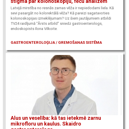
stigma par kolonoskopiju, fēču analīzēm
Latvijā mirstība no resnās zarnas vēža ir nepiedodami liela. Kā
sevi pasargāt no kolorektālā vēža? Kā pareizi sagatavoties
kolonoskopijas izmeklējumam? Uz šiem jautājumiem atbildi
TV24 raidījumā “Ārsts atbild” sniedz gastroenterologs,
endoskopists Ilona Vilkoite.
GASTROENTEROLOĢIJA / GREMOŠANAS SISTĒMA
Alus un veselība: kā tas ietekmē zarnu
mikrofloru un kaulus. Skaidro