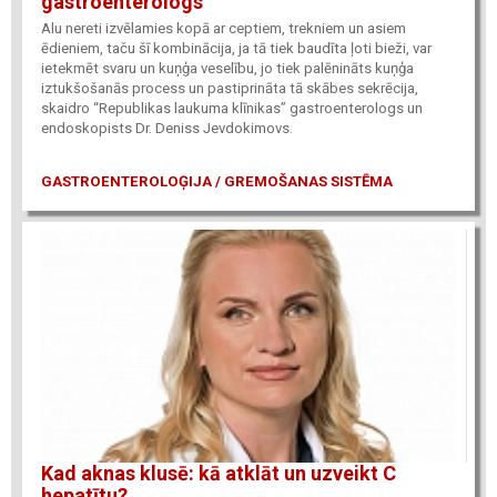
gastroenterologs
Alu nereti izvēlamies kopā ar ceptiem, trekniem un asiem
ēdieniem, taču šī kombinācija, ja tā tiek baudīta ļoti bieži, var
ietekmēt svaru un kuņģa veselību, jo tiek palēnināts kuņģa
iztukšošanās process un pastiprināta tā skābes sekrēcija,
skaidro “Republikas laukuma klīnikas” gastroenterologs un
endoskopists Dr. Deniss Jevdokimovs.
GASTROENTEROLOĢIJA / GREMOŠANAS SISTĒMA
Kad aknas klusē: kā atklāt un uzveikt C
hepatītu?