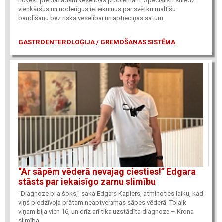
novest pie dažādām veselības problēmām. Speciālisti sniedz
vienkāršus un noderīgus ieteikumus par svētku maltīšu
baudīšanu bez riska veselībai un aptieciņas saturu.
GASTROENTEROLOĢIJA / GREMOŠANAS SISTĒMA
“Ar sāpēm vēderā nevajag ciesties!” Edgara
stāsts par iekaisīgo zarnu slimību
“Diagnoze bija šoks,” saka Edgars Kaplers, atminoties laiku, kad
viņš piedzīvoja prātam neaptveramas sāpes vēderā. Tolaik
viņam bija vien 16, un drīz arī tika uzstādīta diagnoze – Krona
slimība.