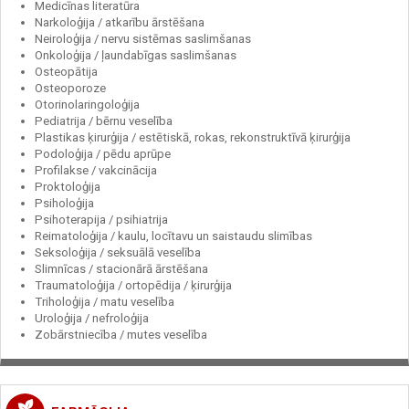
Medicīnas literatūra
Narkoloģija / atkarību ārstēšana
Neiroloģija / nervu sistēmas saslimšanas
Onkoloģija / ļaundabīgas saslimšanas
Osteopātija
Osteoporoze
Otorinolaringoloģija
Pediatrija / bērnu veselība
Plastikas ķirurģija / estētiskā, rokas, rekonstruktīvā ķirurģija
Podoloģija / pēdu aprūpe
Profilakse / vakcinācija
Proktoloģija
Psiholoģija
Psihoterapija / psihiatrija
Reimatoloģija / kaulu, locītavu un saistaudu slimības
Seksoloģija / seksuālā veselība
Slimnīcas / stacionārā ārstēšana
Traumatoloģija / ortopēdija / ķirurģija
Triholoģija / matu veselība
Uroloģija / nefroloģija
Zobārstniecība / mutes veselība