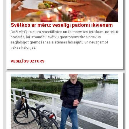
Svētkos ar mēru: veselīgi padomi ikvienam
Daži vērtīgi uztura speciālistes un farmaceites ieteikumi noteikti
noderēs, lai izbaudītu svētku gastronomiskos priekus,
saglabājot gremošanas sistēmas labsajūtu un neuzņemot
liekas kalorijas.
VESELĪGS UZTURS