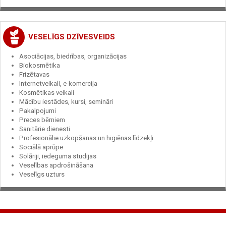
VESELĪGS DZĪVESVEIDS
Asociācijas, biedrības, organizācijas
Biokosmētika
Frizētavas
Internetveikali, e-komercija
Kosmētikas veikali
Mācību iestādes, kursi, semināri
Pakalpojumi
Preces bērniem
Sanitārie dienesti
Profesionālie uzkopšanas un higiēnas līdzekļi
Sociālā aprūpe
Solāriji, iedeguma studijas
Veselības apdrošināšana
Veselīgs uzturs