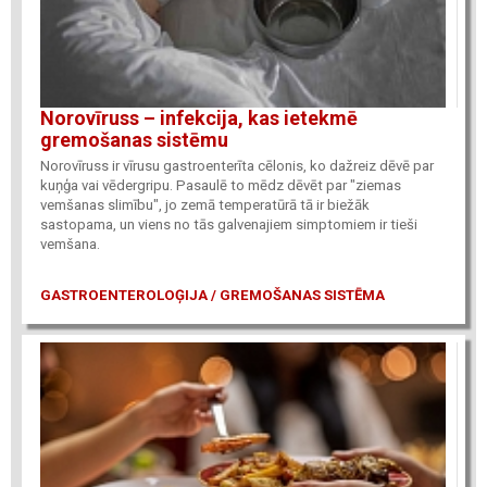
Norovīruss – infekcija, kas ietekmē
gremošanas sistēmu
Norovīruss ir vīrusu gastroenterīta cēlonis, ko dažreiz dēvē par
kuņģa vai vēdergripu. Pasaulē to mēdz dēvēt par "ziemas
vemšanas slimību", jo zemā temperatūrā tā ir biežāk
sastopama, un viens no tās galvenajiem simptomiem ir tieši
vemšana.
GASTROENTEROLOĢIJA / GREMOŠANAS SISTĒMA