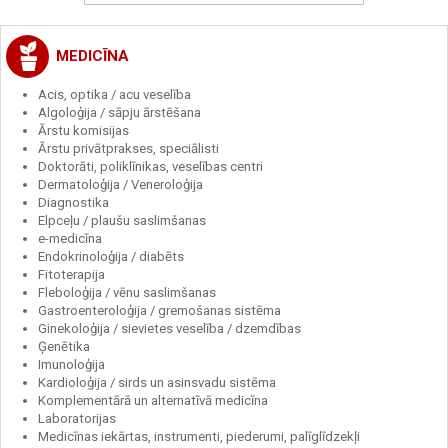
MEDICĪNA
Acis, optika / acu veselība
Algoloģija / sāpju ārstēšana
Ārstu komisijas
Ārstu privātprakses, speciālisti
Doktorāti, poliklīnikas, veselības centri
Dermatoloģija / Veneroloģija
Diagnostika
Elpceļu / plaušu saslimšanas
e-medicīna
Endokrinoloģija / diabēts
Fitoterapija
Fleboloģija / vēnu saslimšanas
Gastroenteroloģija / gremošanas sistēma
Ginekoloģija / sievietes veselība / dzemdības
Ģenētika
Imunoloģija
Kardioloģija / sirds un asinsvadu sistēma
Komplementārā un alternatīvā medicīna
Laboratorijas
Medicīnas iekārtas, instrumenti, piederumi, palīglīdzekļi