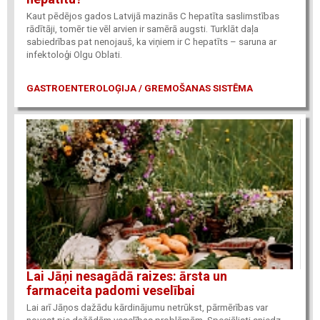
Kaut pēdējos gados Latvijā mazinās C hepatīta saslimstības
rādītāji, tomēr tie vēl arvien ir samērā augsti. Turklāt daļa
sabiedrības pat nenojauš, ka viņiem ir C hepatīts – saruna ar
infektoloģi Olgu Oblati.
GASTROENTEROLOĢIJA / GREMOŠANAS SISTĒMA
Lai Jāņi nesagādā raizes: ārsta un
farmaceita padomi veselībai
Lai arī Jāņos dažādu kārdinājumu netrūkst, pārmērības var