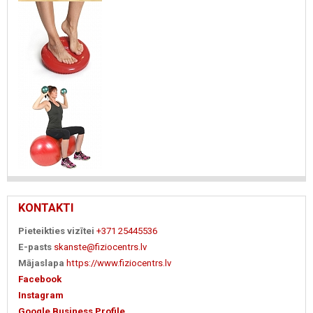
KONTAKTI
Pieteikties vizītei
+371 25445536
E-pasts
skanste@fiziocentrs.lv
Mājaslapa
https://www.fiziocentrs.lv
Facebook
Instagram
Google Business Profile