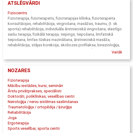
ATSLĒGVĀRDI
Fiziocentrs
.
Fizioterapija, fizioterapeits, fizioterapijas klīnika, fizioterapeita
konsultācijas, rehabilitācija, vingrošana, masāžas, traumu, (t. sk.
sporta) rehabilitācija, individuāla ārstnieciskā vingrošana, elastīgo
saišu terapija, fizikālā terapija, teipings, teipošana, limfatiskā
teipošana, limfas tūskas mazināšana, ārstnieciskā masāža,
rehabilitācija, stājas korekcija, skoliozes profilakse, kinezioloģija,
koriģējošā vingrošana, skoliozes ārstēšana pēc Šrotas, muguras
Vairāk
sāpes, ergonomija, ārstnieciska vingrošana, rehabilitācija pēc
traumām, veselības vingrošana, mugurkaulāja jostas un kakla daļas
trakcija, rehabilitācijas un fizikālās medicīnas ārsts, spondiloze,
NOZARES
diska trūce, lekcijas biroju darbiniekiem, traumu ārstniecība,
iekaisuma mazināšana, (tūska, arī hematoma), stājas korekcija,
Fizioterapija
pārslodzes radītu simptomu ārstniecība, (hroniski cīpslu
Mācību iestādes, kursi, semināri
sastiepumi, elkoņa tendinīts, tenisa elkonis, golfa elkonis),
Ārstu privātprakses, speciālisti
fiziocentrs, fizioterapija, TRX, treniņu piekares sistēma, Trigger
Doktorāti, poliklīnikas, veselības centri
Point, ruļļi, pašmasāžas ruļļi. MUELLER sporta teipi, kinezioloģiskie
Neiroloģija / nervu sistēmas saslimšanas
teipošana kursi, dinamiskie teipošanas kursi, manuālā terapija,
Traumatoloģija / ortopēdija / ķirurģija
ultraskaņas terapija, fizioterapija bērniem, neirologa konsultācijas,
Rehabilitācija
traumatologa konsultācijas, pilates, grupu nodarbības, individuālās
Joga
nodarbības, stājas novērtējums, mugurkaula skriemeļu izmeklēšana,
Ergoterapija
locītavu izmeklēšana, muskuļu garuma, spēka testi, individuāla
Sports veselībai, sporta centri
vingrojumu programmas izstrāde, Fizioterapeits, Fizioterapeits