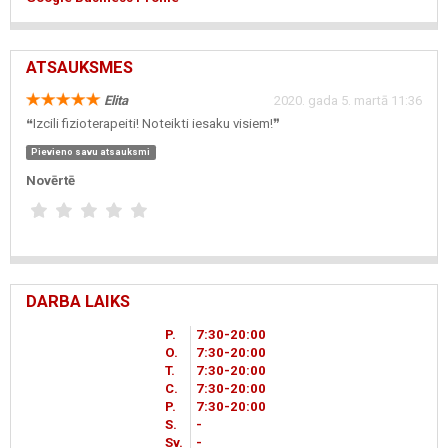
ATSAUKSMES
Elita
2020. gada 5. martā 11:36
❝Izcili fizioterapeiti! Noteikti iesaku visiem!❞
Pievieno savu atsauksmi
Novērtē
DARBA LAIKS
P.
7
30
-20
00
O.
7
30
-20
00
T.
7
30
-20
00
C.
7
30
-20
00
P.
7
30
-20
00
S.
-
Sv.
-