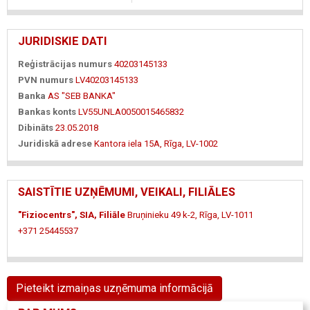
JURIDISKIE DATI
Reģistrācijas numurs
40203145133
PVN numurs
LV40203145133
Banka
AS "SEB BANKA"
Bankas konts
LV55UNLA0050015465832
Dibināts
23.05.2018
Juridiskā adrese
Kantora iela 15A, Rīga, LV-1002
SAISTĪTIE UZŅĒMUMI, VEIKALI, FILIĀLES
"Fiziocentrs", SIA, Filiāle
Bruņinieku 49 k-2, Rīga, LV-1011
+371 25445537
Pieteikt izmaiņas uzņēmuma informācijā