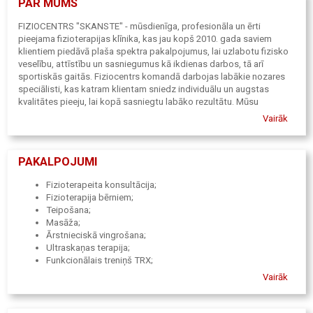
PAR MUMS
FIZIOCENTRS "SKANSTE" - mūsdienīga, profesionāla un ērti
pieejama fizioterapijas klīnika, kas jau kopš 2010. gada saviem
klientiem piedāvā plaša spektra pakalpojumus, lai uzlabotu fizisko
veselību, attīstību un sasniegumus kā ikdienas darbos, tā arī
sportiskās gaitās. Fiziocentrs komandā darbojas labākie nozares
speciālisti, kas katram klientam sniedz individuālu un augstas
kvalitātes pieeju, lai kopā sasniegtu labāko rezultātu. Mūsu
fizioterapeiti regulāri papildina zināšanas un seko līdzi nozares
Vairāk
jaunumiem, lai spētu sniegt rezultatīvāko pieeju skeletomuskulārās
sistēmas darbības uzlabošanā, kā arī problēmu mazināšanā un
novēršanā.
PAKALPOJUMI
Fizioterapeita konsultācija;
Fizioterapija bērniem;
Teipošana;
Masāža;
Ārstnieciskā vingrošana;
Ultraskaņas terapija;
Funkcionālais treniņš TRX;
Triecienviļņa terapija.
Vairāk