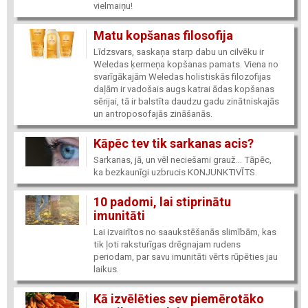
vielmaiņu!
Matu kopšanas filosofija
Līdzsvars, saskaņa starp dabu un cilvēku ir
Weledas ķermeņa kopšanas pamats. Viena no
svarīgākajām Weledas holistiskās filozofijas
daļām ir vadošais augs katrai ādas kopšanas
sērijai, tā ir balstīta daudzu gadu zinātniskajās
un antroposofajās zināšanās.
Kāpēc tev tik sarkanas acis?
Sarkanas, jā, un vēl neciešami grauž... Tāpēc,
ka bezkaunīgi uzbrucis KONJUNKTIVĪTS.
10 padomi, lai stiprinātu
imunitāti
Lai izvairītos no saaukstēšanās slimībām, kas
tik ļoti raksturīgas drēgnajam rudens
periodam, par savu imunitāti vērts rūpēties jau
laikus.
Kā izvēlēties sev piemērotāko