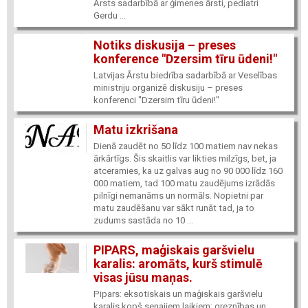
Ārsts sadarbībā ar ģimenes ārsti, pediatri
Gerdu ...
Notiks diskusija – preses
konference "Dzersim tīru ūdeni!"
Latvijas Ārstu biedrība sadarbībā ar Veselības
ministriju organizē diskusiju – preses
konferenci "Dzersim tīru ūdeni!"
Matu izkrišana
Dienā zaudēt no 50 līdz 100 matiem nav nekas
ārkārtīgs. Šis skaitlis var likties milzīgs, bet, ja
atceramies, ka uz galvas aug no 90 000 līdz 160
000 matiem, tad 100 matu zaudējums izrādās
pilnīgi nemanāms un normāls. Nopietni par
matu zaudēšanu var sākt runāt tad, ja to
zudums sastāda no 10 ...
PIPARS, maģiskais garšvielu
karalis: aromāts, kurš stimulē
visas jūsu maņas.
Pipars: eksotiskais un maģiskais garšvielu
karalis kopš senajiem laikiem; greznības un