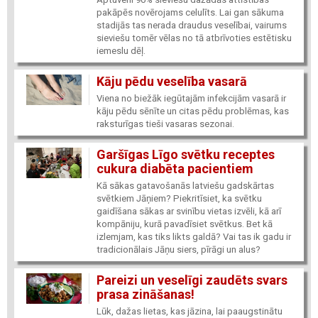
pakāpēs novērojams celulīts. Lai gan sākuma
stadijās tas nerada draudus veselībai, vairums
sieviešu tomēr vēlas no tā atbrīvoties estētisku
iemeslu dēļ.
Kāju pēdu veselība vasarā
Viena no biežāk iegūtajām infekcijām vasarā ir
kāju pēdu sēnīte un citas pēdu problēmas, kas
raksturīgas tieši vasaras sezonai.
Garšīgas Līgo svētku receptes
cukura diabēta pacientiem
Kā sākas gatavošanās latviešu gadskārtas
svētkiem Jāņiem? Piekritīsiet, ka svētku
gaidīšana sākas ar svinību vietas izvēli, kā arī
kompāniju, kurā pavadīsiet svētkus. Bet kā
izlemjam, kas tiks likts galdā? Vai tas ik gadu ir
tradicionālais Jāņu siers, pīrāgi un alus?
Pareizi un veselīgi zaudēts svars
prasa zināšanas!
Lūk, dažas lietas, kas jāzina, lai paaugstinātu