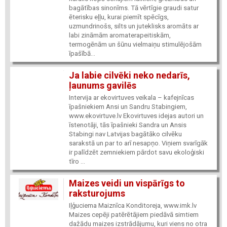
bagātības sinonīms. Tā vērtīgie graudi satur
ēterisku eļļu, kurai piemīt spēcīgs,
uzmundrinošs, silts un juteklisks aromāts ar
labi zināmām aromaterapeitiskām,
termogēnām un šūnu vielmaiņu stimulējošām
īpašībā...
Ja labie cilvēki neko nedarīs,
ļaunums gavilēs
Intervija ar ekovirtuves veikala – kafejnīcas
īpašniekiem Ansi un Sandru Stabingiem,
www.ekovirtuve.lv Ekovirtuves idejas autori un
īstenotāji, tās īpašnieki Sandra un Ansis
Stabingi nav Latvijas bagātāko cilvēku
sarakstā un par to arī nesapņo. Viņiem svarīgāk
ir palīdzēt zemniekiem pārdot savu ekoloģiski
tīro ...
Maizes veidi un vispārīgs to
raksturojums
Iļģuciema Maiznīca Konditoreja, www.imk.lv
Maizes cepēji patērētājiem piedāvā simtiem
dažādu maizes izstrādājumu, kuri viens no otra