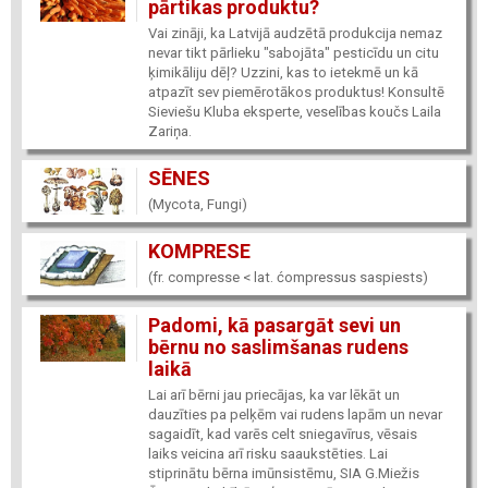
pārtikas produktu?
Vai zināji, ka Latvijā audzētā produkcija nemaz
nevar tikt pārlieku "sabojāta" pesticīdu un citu
ķimikāliju dēļ? Uzzini, kas to ietekmē un kā
atpazīt sev piemērotākos produktus! Konsultē
Sieviešu Kluba eksperte, veselības koučs Laila
Zariņa.
SĒNES
(Mycota, Fungi)
KOMPRESE
(fr. compresse < lat. ćompressus saspiests)
Padomi, kā pasargāt sevi un
bērnu no saslimšanas rudens
laikā
Lai arī bērni jau priecājas, ka var lēkāt un
dauzīties pa pelķēm vai rudens lapām un nevar
sagaidīt, kad varēs celt sniegavīrus, vēsais
laiks veicina arī risku saaukstēties. Lai
stiprinātu bērna imūnsistēmu, SIA G.Miežis