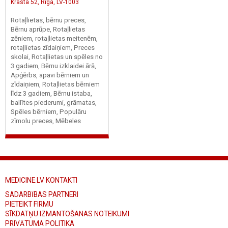
Krasta 52, Rīga, LV-1003
Rotaļlietas, bērnu preces,
Bērnu aprūpe, Rotaļlietas
zēniem, rotaļlietas meitenēm,
rotaļlietas zīdaiņiem, Preces
skolai, Rotaļlietas un spēles no
3 gadiem, Bērnu izklaidei ārā,
Apģērbs, apavi bērniem un
zīdaiņiem, Rotaļlietas bērniem
līdz 3 gadiem, Bērnu istaba,
ballītes piederumi, grāmatas,
Spēles bērniem, Populāru
zīmolu preces, Mēbeles
MEDICINE.LV KONTAKTI
SADARBĪBAS PARTNERI
PIETEIKT FIRMU
SĪKDATŅU IZMANTOŠANAS NOTEIKUMI
PRIVĀTUMA POLITIKA