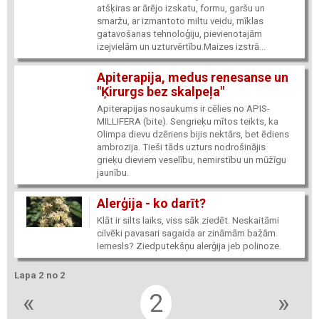
atšķiras ar ārējo izskatu, formu, garšu un
smaržu, ar izmantoto miltu veidu, mīklas
gatavošanas tehnoloģiju, pievienotajām
izejvielām un uzturvērtību.Maizes izstrā...
Apiterapija, medus renesanse un
"Ķirurgs bez skalpeļa"
Apiterapijas nosaukums ir cēlies no APIS-
MILLIFERA (bite). Sengrieķu mītos teikts, ka
Olimpa dievu dzēriens bijis nektārs, bet ēdiens
ambrozija. Tieši tāds uzturs nodrošinājis
grieķu dieviem veselību, nemirstību un mūžīgu
jaunību.
Alerģija - ko darīt?
Klāt ir silts laiks, viss sāk ziedēt. Neskaitāmi
cilvēki pavasari sagaida ar zināmām bažām.
Iemesls? Ziedputekšņu alerģija jeb polinoze.
Lapa 2 no 2
«
2
»