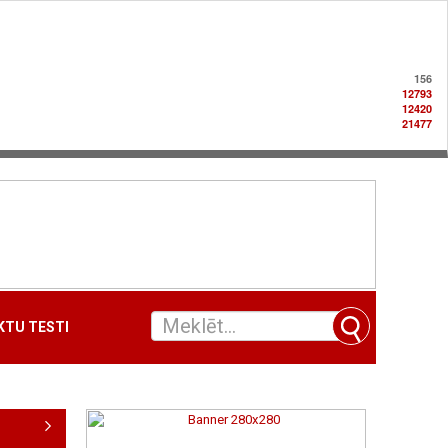
156
12793
12420
21477
TU TESTI