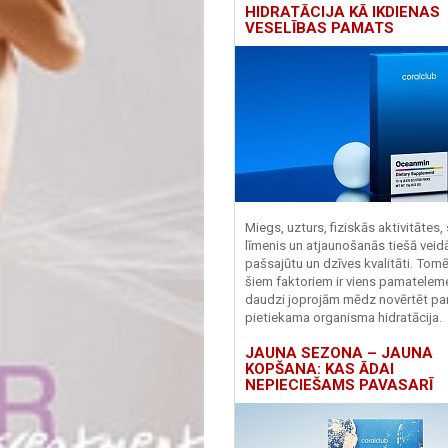
HIDRATĀCIJA KĀ IKDIENAS
VESELĪBAS PAMATS
Miegs, uzturs, fiziskās aktivitātes,
līmenis un atjaunošanās tiešā veid
pašsajūtu un dzīves kvalitāti. Tomē
šiem faktoriem ir viens pamatelem
daudzi joprojām mēdz novērtēt pa
pietiekama organisma hidratācija.
JAUNA SEZONA – JAUNA
KOPŠANA: KAS ĀDAI
NEPIECIEŠAMS PAVASARĪ