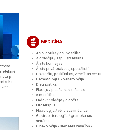
MEDICĪNA
Acis, optika / acu veselība
Algoloģija / sāpju ārstēšana
Ārstu komisijas
 stresa
Ārstu privātprakses, speciālisti
ā ietekmē
Doktorāti, poliklīnikas, veselības centri
r starp
Dermatoloģija / Veneroloģija
ents, ko
Diagnostika
r zemu –
Elpceļu / plaušu saslimšanas
e-medicīna
Endokrinoloģija / diabēts
Fitoterapija
Fleboloģija / vēnu saslimšanas
Gastroenteroloģija / gremošanas
sistēma
Ginekoloģija / sievietes veselība /