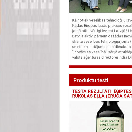
Kā notiek veselības tehnoloģiju iz
Kādas Eiropas labās prakses vesel
jomā būtu vērtīgi ieviest Latvijā? U
Latvija aktīvi pārņem dažādas inovā
skaitā veselības tehnoloģiju jomā
un citiem jautājumiem raidieraksta
"Inovācijas veselībā" sērijā atbildē
valsts aģentūras direktorei Indra Dr
Produktu testi
TESTA REZULTĀTI: ĒĢIPTES
RUKOLAS EĻĻA (ERUCA SAT