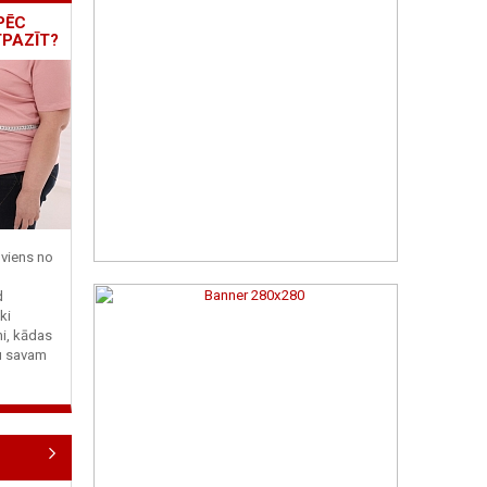
PĒC
TPAZĪT?
viens no
d
ki
ni, kādas
tu savam