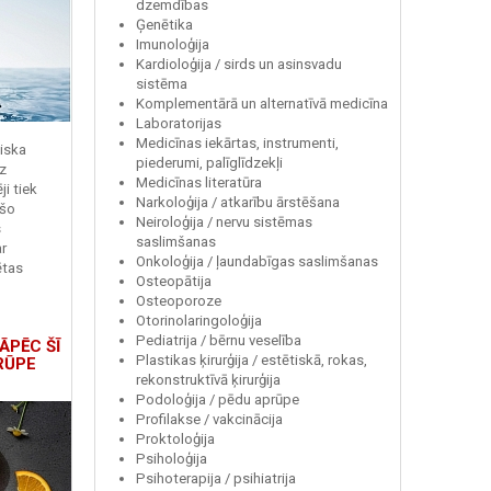
dzemdības
Ģenētika
Imunoloģija
Kardioloģija / sirds un asinsvadu
sistēma
Komplementārā un alternatīvā medicīna
Laboratorijas
Medicīnas iekārtas, instrumenti,
miska
piederumi, palīglīdzekļi
z
Medicīnas literatūra
i tiek
Narkoloģija / atkarību ārstēšana
 šo
Neiroloģija / nervu sistēmas
s
saslimšanas
r
Onkoloģija / ļaundabīgas saslimšanas
ētas
Osteopātija
Osteoporoze
Otorinolaringoloģija
Pediatrija / bērnu veselība
ĀPĒC ŠĪ
Plastikas ķirurģija / estētiskā, rokas,
RŪPE
rekonstruktīvā ķirurģija
Podoloģija / pēdu aprūpe
Profilakse / vakcinācija
Proktoloģija
Psiholoģija
Psihoterapija / psihiatrija