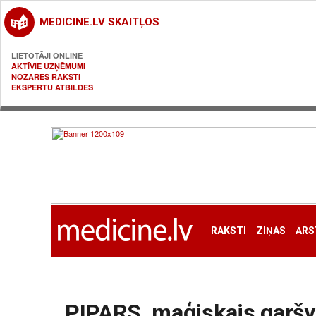
MEDICINE.LV SKAITĻOS
LIETOTĀJI ONLINE
AKTĪVIE UZŅĒMUMI
NOZARES RAKSTI
EKSPERTU ATBILDES
RAKSTI
ZIŅAS
ĀRS
PIPARS, maģiskais garšvi