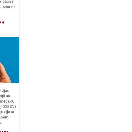
TY dabas
Upeņu vai
 +
tvijas
ijā un
Omega-3,
 (4000 SV)
u eļļa ar
kābēm
ā.