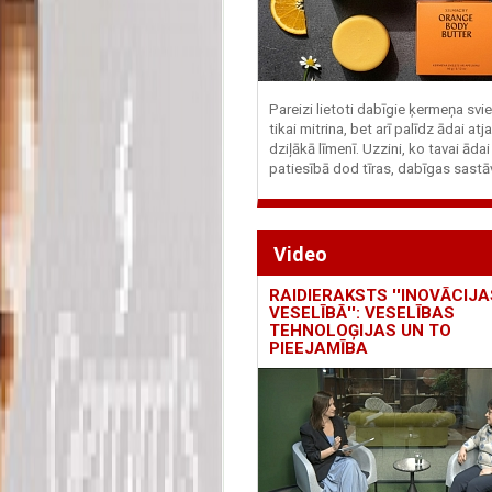
Pareizi lietoti dabīgie ķermeņa svie
tikai mitrina, bet arī palīdz ādai at
dziļākā līmenī. Uzzini, ko tavai ādai
patiesībā dod tīras, dabīgas sastā
Video
RAIDIERAKSTS ''INOVĀCIJA
VESELĪBĀ'': VESELĪBAS
TEHNOLOĢIJAS UN TO
PIEEJAMĪBA