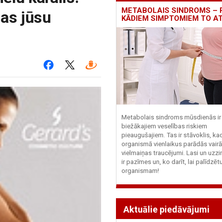
METABOLAIS SINDROMS – 
sas jūsu
KĀDIEM SIMPTOMIEM TO A
Metabolais sindroms mūsdienās ir 
biežākajiem veselības riskiem
pieaugušajiem. Tas ir stāvoklis, ka
organismā vienlaikus parādās vairā
vielmaiņas traucējumi. Lasi un uzzi
ir pazīmes un, ko darīt, lai palīdzē
organismam!
Aktuālie piedāvājumi