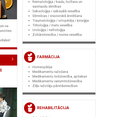
Reimatoloģija / kaulu, locītavu un
saistaudu slimības
Seksoloģija / seksuālā veselība
Slimnīcas / stacionārā ārstēšana
Traumatoloģija / ortopēdija / ķirurģija
Triholoģija / matu veselība
sti ne
Uroloģija / nefroloģija
jaunoties
Zobārstniecība / mutes veselība
vdaļas!
FARMĀCIJA
Homeopātija
S
Medikamentu ražošana
Medikamentu tirdzniecība, aptiekas
Medikamentu vairumtirdzniecība
Zāļu ražotāju pārstāvniecības
REHABILITĀCIJA