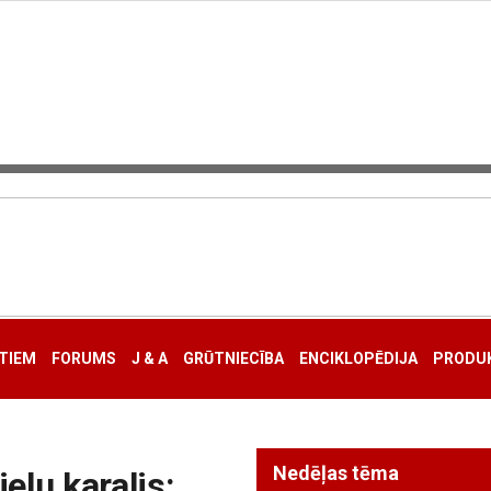
TIEM
FORUMS
J & A
GRŪTNIECĪBA
ENCIKLOPĒDIJA
PRODUK
Nedēļas tēma
elu karalis: