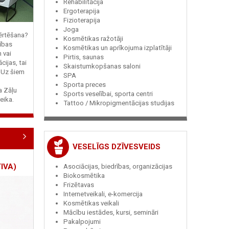
Rehabilitācija
Ergoterapija
Fizioterapija
Joga
vērtēšana?
Kosmētikas ražotāji
ības
Kosmētikas un aprīkojuma izplatītāji
n vai
Pirtis, saunas
cijas, tai
Skaistumkopšanas saloni
? Uz šiem
SPA
Sporta preces
ja Zāļu
Sports veselībai, sporta centri
eika.
Tattoo / Mikropigmentācijas studijas
VESELĪGS DZĪVESVEIDS
IVA)
Asociācijas, biedrības, organizācijas
Biokosmētika
Frizētavas
Internetveikali, e-komercija
Kosmētikas veikali
Mācību iestādes, kursi, semināri
Pakalpojumi