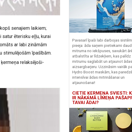
 kopš senajiem laikiem;
satur ēterisku eļļu, kurai
Pavasarī īpaši labi darbojas sistē
aromāts ar labi zināmām
pieeja: āda saņem pietiekami daud
mitruma no iekšpuses, savukārt ārēj
u stimulējošām īpašībām.
atbalstīta ar līdzekļiem, kas palīdz
mitrumu saglabāt un atjaunot āda
 ķermeņa relaksējoši-
aizsargbarjeru.
Uzzināsim vairāk pa
Hydro
Boost
maskām, kas paredz
intensīvai ādas mitrināšanai un
atjaunošanai!
CIETIE ĶERMEŅA SVIESTI: K
IR NĀKAMĀ LĪMEŅA PAŠAP
TAVAI ĀDAI?