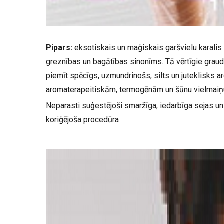
Pipars:
eksotiskais un maģiskais garšvielu karalis
greznības un bagātības sinonīms. Tā vērtīgie graudi 
piemīt spēcīgs, uzmundrinošs, silts un juteklisks 
aromaterapeitiskām, termogēnām un šūnu vielmaiņ
Neparasti suģestējoši smaržīga, iedarbīga sejas un
koriģējoša procedūra