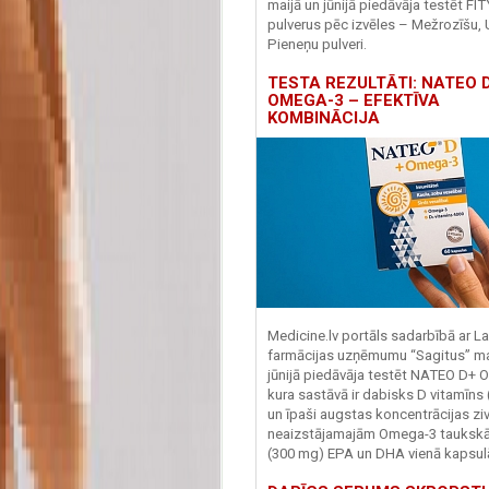
maijā un jūnijā piedāvāja testēt FI
pulverus pēc izvēles – Mežrozīšu, 
Pieneņu pulveri.
TESTA REZULTĀTI: NATEO D
OMEGA-3 – EFEKTĪVA
KOMBINĀCIJA
Medicine.lv portāls sadarbībā ar La
farmācijas uzņēmumu “Sagitus” ma
jūnijā piedāvāja testēt NATEO D+ 
kura sastāvā ir dabisks D vitamīns
un īpaši augstas koncentrācijas zivj
neaizstājamajām Omega-3 tauks
(300 mg) EPA un DHA vienā kapsul