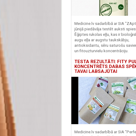
Medicine.lv sadarbībā ar SIA "ZApt
jūnijā piedāvāja testēt auksti spies
Ēģiptes rukolas eļļu, kas ir bioloģis
augu eļļa ar augstu taukskābju,
antioksidantu, sēru saturošu savi
un fitouzturvielu koncentrāciju.
TESTA REZULTĀTI: FITY PU
KONCENTRĒTS DABAS SPĒ
TAVAI LABSAJŪTAI
Medicine.lv sadarbībā ar SIA "Perf