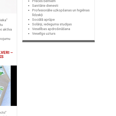
Preces bērniem
Sanitārie dienesti
Profesionālie uzkopšanas un higiēnas
līdzekļi
Sociālā aprūpe
ieka"
Solāriji, iedeguma studijas
tu
Veselības apdrošināšana
ki aktīva
Veselīgs uzturs
enojumu
LVERI –
KS
ecto"