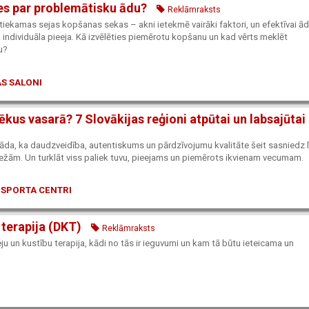
ies par problemātisku ādu?
Reklāmraksts
etiekamas sejas kopšanas sekas – akni ietekmē vairāki faktori, un efektīvai ā
individuāla pieeja. Kā izvēlēties piemērotu kopšanu un kad vērts meklēt
u?
S SALONI
ēkus vasarā? 7 Slovākijas reģioni atpūtai un labsajūtai
erāda, ka daudzveidība, autentiskums un pārdzīvojumu kvalitāte šeit sasniedz l
bežām. Un turklāt viss paliek tuvu, pieejams un piemērots ikvienam vecumam.
 SPORTA CENTRI
 terapija (DKT)
Reklāmraksts
eju un kustību terapija, kādi no tās ir ieguvumi un kam tā būtu ieteicama un