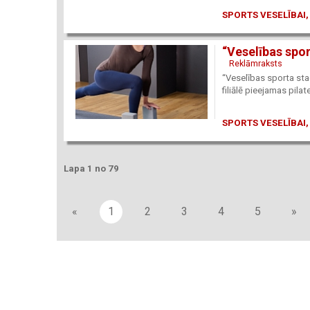
SPORTS VESELĪBAI,
“Veselības sport
Reklāmraksts
“Veselības sporta stac
filiālē pieejamas pil
SPORTS VESELĪBAI,
Lapa 1 no 79
«
1
2
3
4
5
»