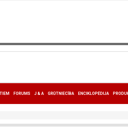
TIEM
FORUMS
J & A
GRŪTNIECĪBA
ENCIKLOPĒDIJA
PRODUK