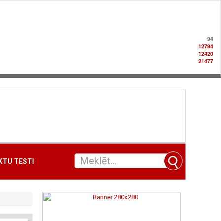
94
12794
12420
21477
TU TESTI