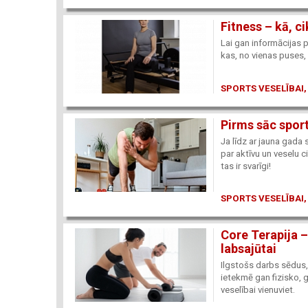
Fitness – kā, c
Lai gan informācijas p
kas, no vienas puses, 
SPORTS VESELĪBAI,
Pirms sāc sport
Ja līdz ar jauna gada
par aktīvu un veselu c
tas ir svarīgi!
SPORTS VESELĪBAI,
Core Terapija –
labsajūtai
Ilgstošs darbs sēdus,
ietekmē gan fizisko,
veselībai vienuviet.