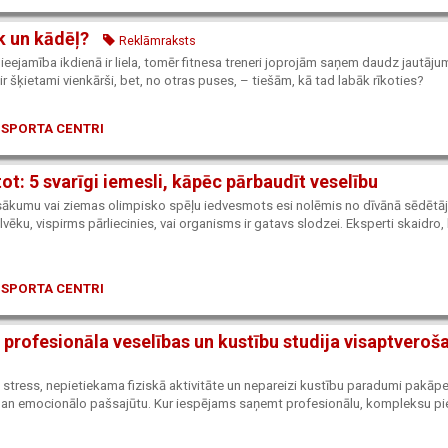
ik un kādēļ?
Reklāmraksts
ieejamība ikdienā ir liela, tomēr fitnesa treneri joprojām saņem daudz jautāju
ir šķietami vienkārši, bet, no otras puses, – tiešām, kā tad labāk rīkoties?
 SPORTA CENTRI
ot: 5 svarīgi iemesli, kāpēc pārbaudīt veselību
 sākumu vai ziemas olimpisko spēļu iedvesmots esi nolēmis no dīvānā sēdētāj
ilvēku, vispirms pārliecinies, vai organisms ir gatavs slodzei. Eksperti skaidro
 SPORTA CENTRI
 profesionāla veselības un kustību studija visaptveroša
 stress, nepietiekama fiziskā aktivitāte un nepareizi kustību paradumi pakāpe
 gan emocionālo pašsajūtu. Kur iespējams saņemt profesionālu, kompleksu pi