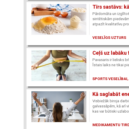
Tīrs sastāvs: kā
Pārdomāta un izglītot
sintētiskām piedevām, 
atpazīt kvalitatīvu pr
VESELĪGS UZTURS
Ceļš uz labāku 
Pavasaris ir lielisks 
Īstais laiks ne tikai 
SPORTS VESELĪBAI,
Kā saglabāt ene
Visbiežāk biroja darb
galvassāpēm, kā arī 
kas var būtiski uzlabo
MEDIKAMENTU TIRD