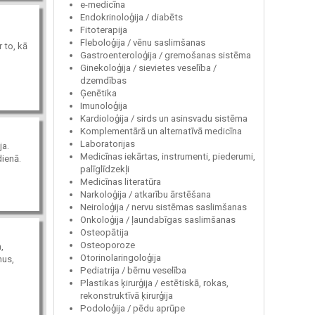
e-medicīna
Endokrinoloģija / diabēts
Fitoterapija
Fleboloģija / vēnu saslimšanas
 to, kā
Gastroenteroloģija / gremošanas sistēma
Ginekoloģija / sievietes veselība /
dzemdības
Ģenētika
Imunoloģija
Kardioloģija / sirds un asinsvadu sistēma
Komplementārā un alternatīvā medicīna
Laboratorijas
ja.
Medicīnas iekārtas, instrumenti, piederumi,
dienā.
palīglīdzekļi
Medicīnas literatūra
Narkoloģija / atkarību ārstēšana
Neiroloģija / nervu sistēmas saslimšanas
Onkoloģija / ļaundabīgas saslimšanas
Osteopātija
Osteoporoze
,
Otorinolaringoloģija
mus,
Pediatrija / bērnu veselība
Plastikas ķirurģija / estētiskā, rokas,
rekonstruktīvā ķirurģija
Podoloģija / pēdu aprūpe