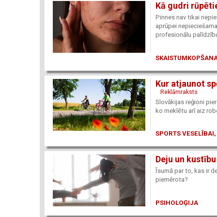
Kā gudri rūpēt
Pinnes nav tikai nepi
aprūpei nepieciešama 
profesionālu palīdzīb
SKAISTUMKOPŠANA
Kur atjaunot sp
Reklāmraksts
Slovākijas reģioni pi
ko meklētu arī aiz ro
SPORTS VESELĪBAI,
Deju un kustību
Īsumā par to, kas ir d
piemērota?
PSIHOLOĢIJA