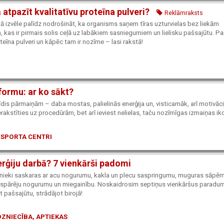
 atpazīt kvalitatīvu proteīna pulveri?
Reklāmraksts
ā izvēle palīdz nodrošināt, ka organisms saņem tīras uzturvielas bez liekām
kas ir pirmais solis ceļā uz labākiem sasniegumiem un lielisku pašsajūtu. Par
oteīna pulveri un kāpēc tam ir nozīme – lasi rakstā!
formu: ar ko sākt?
brīdis pārmaiņām – daba mostas, palielinās enerģija un, visticamāk, arī motivāci
pierakstīties uz procedūrām, bet arī ieviest nelielas, taču nozīmīgas izmaiņas ik
 SPORTA CENTRI
rģiju darbā? 7 vienkārši padomi
inieki saskaras ar acu nogurumu, kakla un plecu saspringumu, muguras sāpēm
vispārēju nogurumu un miegainību. Noskaidrosim septiņus vienkāršus paradu
t pašsajūtu, strādājot birojā!
ZNIECĪBA, APTIEKAS