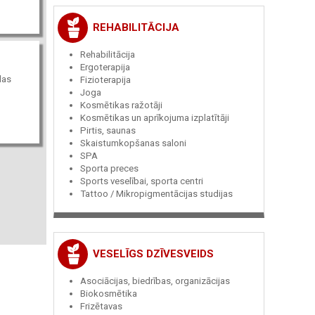
REHABILITĀCIJA
Rehabilitācija
Ergoterapija
las
Fizioterapija
Joga
Kosmētikas ražotāji
Kosmētikas un aprīkojuma izplatītāji
Pirtis, saunas
Skaistumkopšanas saloni
SPA
Sporta preces
Sports veselībai, sporta centri
Tattoo / Mikropigmentācijas studijas
VESELĪGS DZĪVESVEIDS
Asociācijas, biedrības, organizācijas
Biokosmētika
Frizētavas