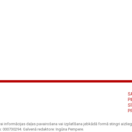
S
PI
S
P
ai informācijas daļas pavairošana vai izplatīšana jebkādā formā stingri aizliegt
s: 000730294. Galvenā redaktore: Ingūna Pempere.