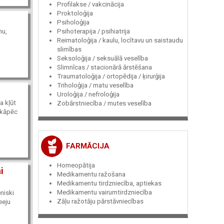
Profilakse / vakcinācija
Proktoloģija
Psiholoģija
mu,
Psihoterapija / psihiatrija
Reimatoloģija / kaulu, locītavu un saistaudu
slimības
Seksoloģija / seksuālā veselība
Slimnīcas / stacionārā ārstēšana
Traumatoloģija / ortopēdija / ķirurģija
Triholoģija / matu veselība
Uroloģija / nefroloģija
a kļūt
Zobārstniecība / mutes veselība
, kāpēc
FARMĀCIJA
Homeopātija
i
Medikamentu ražošana
Medikamentu tirdzniecība, aptiekas
Medikamentu vairumtirdzniecība
niski
Zāļu ražotāju pārstāvniecības
eeju