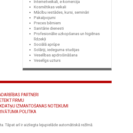
Internetveikali, e-komercija
Kosmētikas veikali
Mācību iestādes, kursi, semināri
Pakalpojumi
Preces bērniem
Sanitārie dienesti
Profesionālie uzkopšanas un higiēnas
līdzekļi
Sociālā aprūpe
Solāriji, iedeguma studijas
Veselības apdrošināšana
Veselīgs uzturs
ADARBĪBAS PARTNERI
ETEIKT FIRMU
ĪKDATŅU IZMANTOŠANAS NOTEIKUMI
RIVĀTUMA POLITIKA
a. Tāpat arī ir aizliegta lejupielāde automātiskā režīmā.