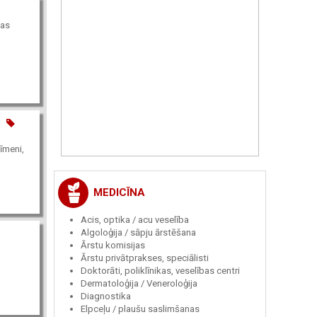
das
īmeni,
MEDICĪNA
Acis, optika / acu veselība
Algoloģija / sāpju ārstēšana
Ārstu komisijas
Ārstu privātprakses, speciālisti
Doktorāti, poliklīnikas, veselības centri
Dermatoloģija / Veneroloģija
Diagnostika
Elpceļu / plaušu saslimšanas