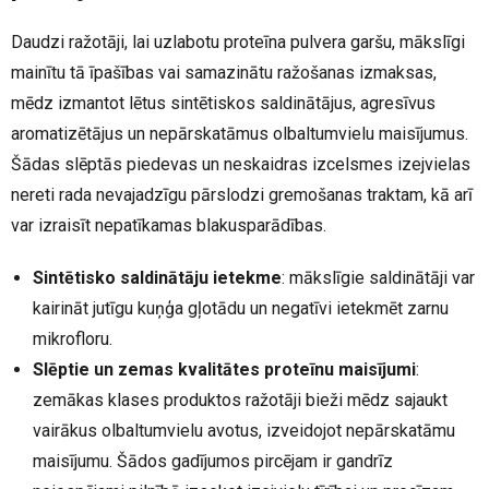
Daudzi ražotāji, lai uzlabotu proteīna pulvera garšu, mākslīgi
mainītu tā īpašības vai samazinātu ražošanas izmaksas,
mēdz izmantot lētus sintētiskos saldinātājus, agresīvus
aromatizētājus un nepārskatāmus olbaltumvielu maisījumus.
Šādas slēptās piedevas un neskaidras izcelsmes izejvielas
nereti rada nevajadzīgu pārslodzi gremošanas traktam, kā arī
var izraisīt nepatīkamas blakusparādības.
Sintētisko saldinātāju ietekme
: mākslīgie saldinātāji var
kairināt jutīgu kuņģa gļotādu un negatīvi ietekmēt zarnu
mikrofloru.
Slēptie un zemas kvalitātes proteīnu maisījumi
:
zemākas klases produktos ražotāji bieži mēdz sajaukt
vairākus olbaltumvielu avotus, izveidojot nepārskatāmu
maisījumu. Šādos gadījumos pircējam ir gandrīz