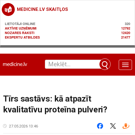
MEDICINE.LV SKAITĻOS
LIETOTĀJI ONLINE
320
AKTĪVIE UZŅĒMUMI
12792
NOZARES RAKSTI
12420
EKSPERTU ATBILDES
21477
Toggle
naviga
Tīrs sastāvs: kā atpazīt
kvalitatīvu proteīna pulveri?
27.05.2026 13:46