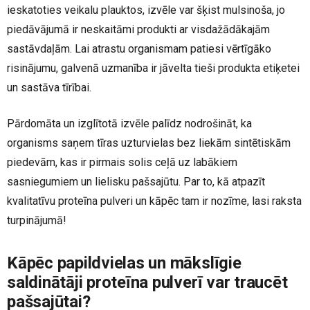
ieskatoties veikalu plauktos, izvēle var šķist mulsinoša, jo
piedāvājumā ir neskaitāmi produkti ar visdažādākajām
sastāvdaļām. Lai atrastu organismam patiesi vērtīgāko
risinājumu, galvenā uzmanība ir jāvelta tieši produkta etiķetei
un sastāva tīrībai.
Pārdomāta un izglītotā izvēle palīdz nodrošināt, ka
organisms saņem tīras uzturvielas bez liekām sintētiskām
piedevām, kas ir pirmais solis ceļā uz labākiem
sasniegumiem un lielisku pašsajūtu. Par to, kā atpazīt
kvalitatīvu proteīna pulveri un kāpēc tam ir nozīme, lasi raksta
turpinājumā!
Kāpēc papildvielas un mākslīgie
saldinātāji proteīna pulverī var traucēt
pašsajūtai?