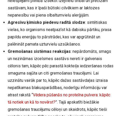
neiespējami pilnībā izsekot izejvielu tīrībai un precīzam
sastāvam, kas ir īpaši būtiski cilvēkiem ar laktozes
nepanesību vai piena olbaltumvielu alerģijām.
Agresīvu ķīmisko piedevu radītā slodze
: sintētiskas
vielas, ko organisms neatpazīst kā dabisku pārtiku, prasa
papildu enerģiju to pārstrādei, kas var apgrūtināt un
palēnināt pamata uzturvielu uzsūkšanos.
Gremošanas sistēmas reakcijas
: nepārdomāts, smags
un nezināmas izcelsmes sastāvs nereti ir galvenais
cēlonis tam, kāpēc pēc parastā kokteiļa iedzeršanas rodas
smaguma sajūta un citi gremošanas traucējumi. Lai
uzzinātu vairāk par to, kāpēc dažas sastāvdaļas izraisa
nepatīkamas blakusparādības, noderīgu informāciju var
atrast rakstā “
Vēdera pūšanās no proteīna pulvera: kāpēc
tā notiek un kā to novērst?
”. Tajā apskatīti biežākie
gremošanas traucējumu cēloņi un skaidrots, kāpēc tieši