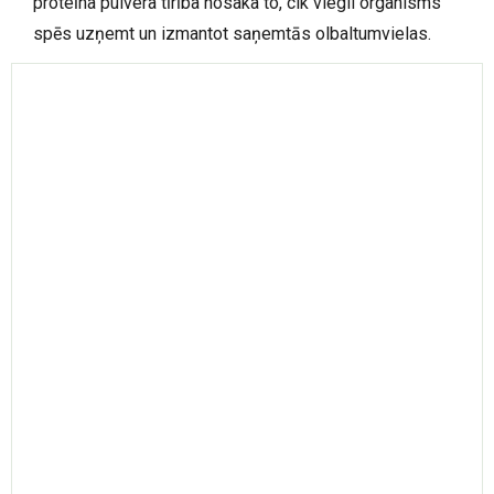
proteīna pulvera tīrība nosaka to, cik viegli organisms
spēs uzņemt un izmantot saņemtās olbaltumvielas.