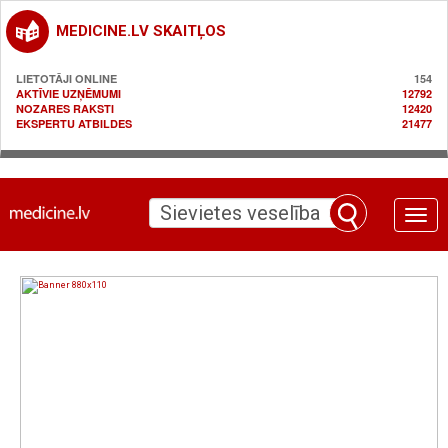
MEDICINE.LV SKAITĻOS
LIETOTĀJI ONLINE
154
AKTĪVIE UZŅĒMUMI
12792
NOZARES RAKSTI
12420
EKSPERTU ATBILDES
21477
Toggle
naviga