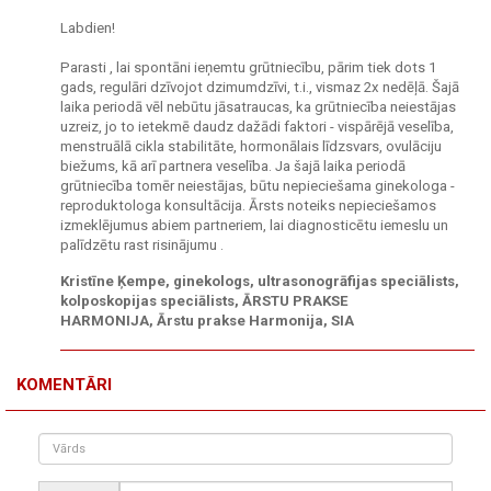
Labdien!
Parasti , lai spontāni ieņemtu grūtniecību, pārim tiek dots 1
gads, regulāri dzīvojot dzimumdzīvi, t.i., vismaz 2x nedēļā. Šajā
laika periodā vēl nebūtu jāsatraucas, ka grūtniecība neiestājas
uzreiz, jo to ietekmē daudz dažādi faktori - vispārējā veselība,
menstruālā cikla stabilitāte, hormonālais līdzsvars, ovulāciju
biežums, kā arī partnera veselība. Ja šajā laika periodā
grūtniecība tomēr neiestājas, būtu nepieciešama ginekologa -
reproduktologa konsultācija. Ārsts noteiks nepieciešamos
izmeklējumus abiem partneriem, lai diagnosticētu iemeslu un
palīdzētu rast risinājumu .
Kristīne Ķempe, ginekologs, ultrasonogrāfijas speciālists,
kolposkopijas speciālists, ĀRSTU PRAKSE
HARMONIJA, Ārstu prakse Harmonija, SIA
KOMENTĀRI
Vārds
Drošības