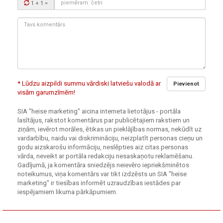
1 + 1
=
kods:
Tavs
komentārs:
* Lūdzu aizpildi summu vārdiski latviešu valodā ar
Pievienot
visām garumzīmēm!
SIA "heise marketing" aicina interneta lietotājus - portāla
lasītājus, rakstot komentārus par publicētajiem rakstiem un
ziņām, ievērot morāles, ētikas un pieklājības normas, nekūdīt uz
vardarbību, naidu vai diskrimināciju, neizplatīt personas cieņu un
godu aizskarošu informāciju, neslēpties aiz citas personas
vārda, neveikt ar portāla redakciju nesaskaņotu reklamēšanu.
Gadījumā, ja komentāra sniedzējs neievēro iepriekšminētos
noteikumus, viņa komentārs var tikt izdzēsts un SIA "heise
marketing" ir tiesības informēt uzraudzības iestādes par
iespējamiem likuma pārkāpumiem.