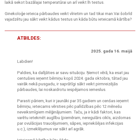
laikā sekot bazālajai temperatūrai un arī veikt lh testus.
Ginekoloģe ieteica pārbaudes veikt vīrietim un tad tikai man.Vai šobrīd
vajadzētu jau sākt veikt kādus testus un kāda būtu ieteicamā kārtība?
ATBILDES:
2025. gada 16. maijā
Labdien!
Paldies, ka dalījāties ar savu situāciju. Ņemot vērā, ka esat jau
centušies ieņemt bērniņu kopš 2024. gada oktobra, tātad jau
vairāk nekā pusgadu, ir saprātīgi sākt veikt pirmreizējās
pārbaudes, lai noskaidrotu iespējamos iemeslus.
Parasti pāriem, kuri ir jaunāki par 35 gadiem un cenšas ieņemt
bērniņu, ieteicams vērsties pēc palīdzības pēc 12 mēnešu
neveiksmīgiem mēģinājumiem. Taču, ja ir kādi faktori, kas
varētu ietekmēt auglību (piemēram, neregulārs cikls, aizdomas
par ovulācijas traucējumiem, sāpes, iepriekšējas infekcijas
u.c.), izmeklējumus var sākt arī agrāk.