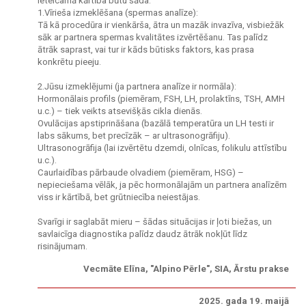
Ieteicamā kārtība būtu šāda:
1.Vīrieša izmeklēšana (spermas analīze):
Tā kā procedūra ir vienkārša, ātra un mazāk invazīva, visbiežāk
sāk ar partnera spermas kvalitātes izvērtēšanu. Tas palīdz
ātrāk saprast, vai tur ir kāds būtisks faktors, kas prasa
konkrētu pieeju.
2.Jūsu izmeklējumi (ja partnera analīze ir normāla):
Hormonālais profils (piemēram, FSH, LH, prolaktīns, TSH, AMH
u.c.) – tiek veikts atsevišķās cikla dienās.
Ovulācijas apstiprināšana (bazālā temperatūra un LH testi ir
labs sākums, bet precīzāk – ar ultrasonogrāfiju).
Ultrasonogrāfija (lai izvērtētu dzemdi, olnīcas, folikulu attīstību
u.c.).
Caurlaidības pārbaude olvadiem (piemēram, HSG) –
nepieciešama vēlāk, ja pēc hormonālajām un partnera analīzēm
viss ir kārtībā, bet grūtniecība neiestājas.
Svarīgi ir saglabāt mieru – šādas situācijas ir ļoti biežas, un
savlaicīga diagnostika palīdz daudz ātrāk nokļūt līdz
risinājumam.
Vecmāte Elīna, "Alpino Pērle", SIA, Ārstu prakse
2025. gada 19. maijā