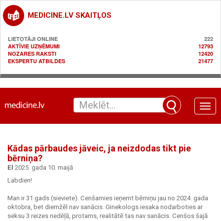
MEDICINE.LV SKAITĻOS
LIETOTĀJI ONLINE
222
AKTĪVIE UZŅĒMUMI
12793
NOZARES RAKSTI
12420
EKSPERTU ATBILDES
21477
Toggle
naviga
Kādas pārbaudes jāveic, ja neizdodas tikt pie
bērniņa?
El
2025. gada 10. maijā
Labdien!
Man ir 31 gads (sieviete). Cenšamies ieņemt bērniņu jau no 2024. gada
oktobra, bet diemžēl nav sanācis. Ginekologs iesaka nodarboties ar
seksu 3 reizes nedēļā, protams, realitātē tas nav sanācis. Cenšos šajā