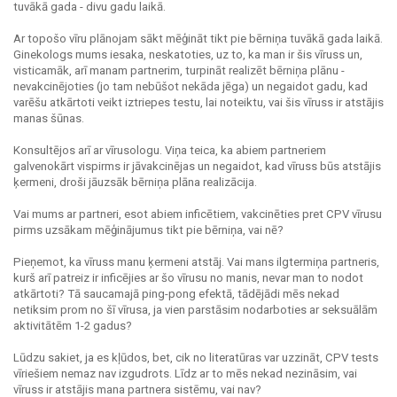
tuvākā gada - divu gadu laikā.
Ar topošo vīru plānojam sākt mēģināt tikt pie bērniņa tuvākā gada laikā.
Ginekologs mums iesaka, neskatoties, uz to, ka man ir šis vīruss un,
visticamāk, arī manam partnerim, turpināt realizēt bērniņa plānu -
nevakcinējoties (jo tam nebūšot nekāda jēga) un negaidot gadu, kad
varēšu atkārtoti veikt iztriepes testu, lai noteiktu, vai šis vīruss ir atstājis
manas šūnas.
Konsultējos arī ar vīrusologu. Viņa teica, ka abiem partneriem
galvenokārt vispirms ir jāvakcinējas un negaidot, kad vīruss būs atstājis
ķermeni, droši jāuzsāk bērniņa plāna realizācija.
Vai mums ar partneri, esot abiem inficētiem, vakcinēties pret CPV vīrusu
pirms uzsākam mēģinājumus tikt pie bērniņa, vai nē?
Pieņemot, ka vīruss manu ķermeni atstāj. Vai mans ilgtermiņa partneris,
kurš arī patreiz ir inficējies ar šo vīrusu no manis, nevar man to nodot
atkārtoti? Tā saucamajā ping-pong efektā, tādējādi mēs nekad
netiksim prom no šī vīrusa, ja vien parstāsim nodarboties ar seksuālām
aktivitātēm 1-2 gadus?
Lūdzu sakiet, ja es kļūdos, bet, cik no literatūras var uzzināt, CPV tests
vīriešiem nemaz nav izgudrots. Līdz ar to mēs nekad nezināsim, vai
vīruss ir atstājis mana partnera sistēmu, vai nav?