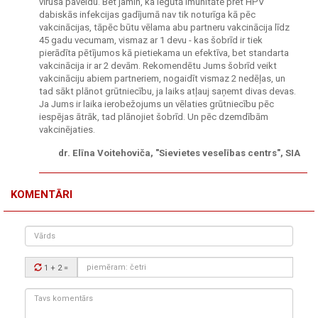
vīrusa paveidu. Bet jamin, ka iegūtā imunitāte pret HPV
dabiskās infekcijas gadījumā nav tik noturīga kā pēc
vakcinācijas, tāpēc būtu vēlama abu partneru vakcinācija līdz
45 gadu vecumam, vismaz ar 1 devu - kas šobrīd ir tiek
pierādīta pētījumos kā pietiekama un efektīva, bet standarta
vakcinācija ir ar 2 devām. Rekomendētu Jums šobrīd veikt
vakcināciju abiem partneriem, nogaidīt vismaz 2 nedēļas, un
tad sākt plānot grūtniecību, ja laiks atļauj saņemt divas devas.
Ja Jums ir laika ierobežojums un vēlaties grūtniecību pēc
iespējas ātrāk, tad plānojiet šobrīd. Un pēc dzemdībām
vakcinējaties.
dr. Elīna Voitehoviča, "Sievietes veselības centrs", SIA
KOMENTĀRI
Vārds
Drošības
1 + 2
=
kods:
Tavs
komentārs: