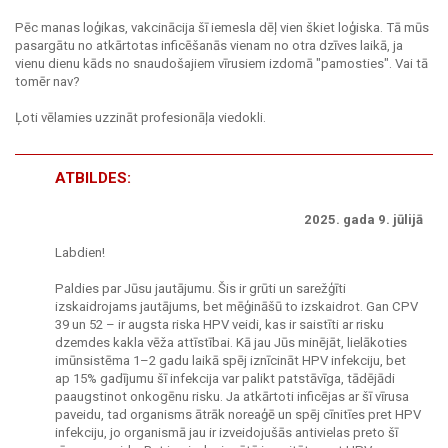
Pēc manas loģikas, vakcinācija šī iemesla dēļ vien škiet loģiska. Tā mūs
pasargātu no atkārtotas inficēšanās vienam no otra dzīves laikā, ja
vienu dienu kāds no snaudošajiem vīrusiem izdomā "pamosties". Vai tā
tomēr nav?
Ļoti vēlamies uzzināt profesionāļa viedokli.
ATBILDES:
2025. gada 9. jūlijā
Labdien!
Paldies par Jūsu jautājumu. Šis ir grūti un sarežģīti
izskaidrojams jautājums, bet mēģināšū to izskaidrot. Gan CPV
39 un 52 – ir augsta riska HPV veidi, kas ir saistīti ar risku
dzemdes kakla vēža attīstībai. Kā jau Jūs minējāt, lielākoties
imūnsistēma 1–2 gadu laikā spēj iznīcināt HPV infekciju, bet
ap 15% gadījumu šī infekcija var palikt patstāvīga, tādējādi
paaugstinot onkogēnu risku. Ja atkārtoti inficējas ar šī vīrusa
paveidu, tad organisms ātrāk noreaģē un spēj cīnitīes pret HPV
infekciju, jo organismā jau ir izveidojušās antivielas preto šī