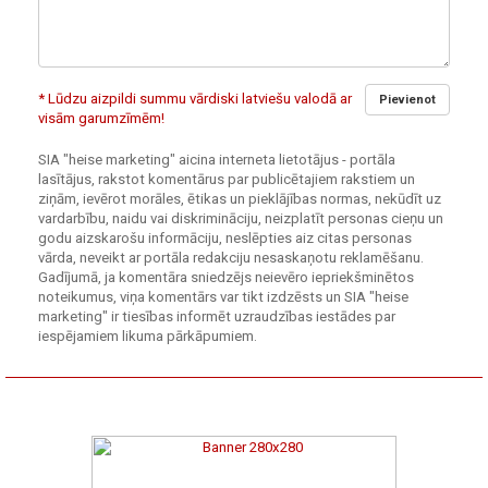
* Lūdzu aizpildi summu vārdiski latviešu valodā ar
Pievienot
visām garumzīmēm!
SIA "heise marketing" aicina interneta lietotājus - portāla
lasītājus, rakstot komentārus par publicētajiem rakstiem un
ziņām, ievērot morāles, ētikas un pieklājības normas, nekūdīt uz
vardarbību, naidu vai diskrimināciju, neizplatīt personas cieņu un
godu aizskarošu informāciju, neslēpties aiz citas personas
vārda, neveikt ar portāla redakciju nesaskaņotu reklamēšanu.
Gadījumā, ja komentāra sniedzējs neievēro iepriekšminētos
noteikumus, viņa komentārs var tikt izdzēsts un SIA "heise
marketing" ir tiesības informēt uzraudzības iestādes par
iespējamiem likuma pārkāpumiem.