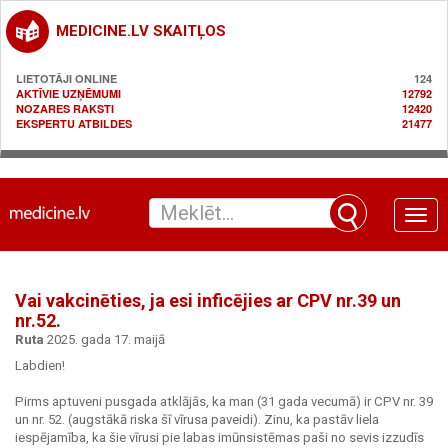
MEDICINE.LV SKAITĻOS
LIETOTĀJI ONLINE
124
AKTĪVIE UZŅĒMUMI
12792
NOZARES RAKSTI
12420
EKSPERTU ATBILDES
21477
Toggle
naviga
Vai vakcinēties, ja esi inficējies ar CPV nr.39 un
nr.52.
Ruta
2025. gada 17. maijā
Labdien!
Pirms aptuveni pusgada atklājās, ka man (31 gada vecumā) ir CPV nr. 39
un nr. 52. (augstākā riska šī vīrusa paveidi). Zinu, ka pastāv liela
iespējamība, ka šie vīrusi pie labas imūnsistēmas paši no sevis izzudīs