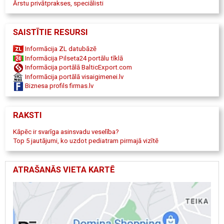
Ārstu privātprakses, speciālisti
SAISTĪTIE RESURSI
Informācija ZL datubāzē
Informācija Pilseta24 portālu tīklā
Informācija portālā BalticExport.com
Informācija portālā visaigimenei.lv
Biznesa profils firmas.lv
RAKSTI
Kāpēc ir svarīga asinsvadu veselība?
Top 5 jautājumi, ko uzdot pediatram pirmajā vizītē
ATRAŠANĀS VIETA KARTĒ