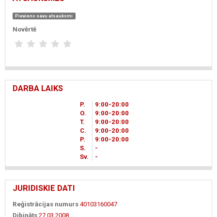
Pievieno savu atsauksmi
Novērtē
DARBA LAIKS
P.
9
00
-20
00
O.
9
00
-20
00
T.
9
00
-20
00
C.
9
00
-20
00
P.
9
00
-20
00
S.
-
Sv.
-
JURIDISKIE DATI
Reģistrācijas numurs
40103160047
Dibināts
27.03.2008