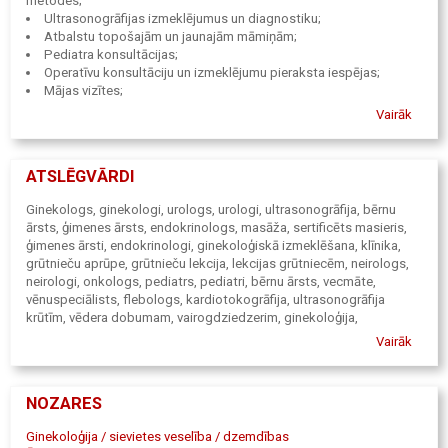
metodes;
Ultrasonogrāfijas izmeklējumus un diagnostiku;
Atbalstu topošajām un jaunajām māmiņām;
Pediatra konsultācijas;
Operatīvu konsultāciju un izmeklējumu pieraksta iespējas;
Mājas vizītes;
Attālinātas konsultācijas;
Vairāk
Individuālu attieksmi un konfidencialitāti;
Jauku, harmonisku un mājīgu vidi mūsdienīgā ēkā (ar liftu);
Ērtu piekļūšanu ar iespēju prakses tuvumā novietot auto.
ATSLĒGVĀRDI
Ginekologs, ginekologi, urologs, urologi, ultrasonogrāfija, bērnu
ārsts, ģimenes ārsts, endokrinologs, masāža, sertificēts masieris,
ģimenes ārsti, endokrinologi, ginekoloģiskā izmeklēšana, klīnika,
grūtnieču aprūpe, grūtnieču lekcija, lekcijas grūtniecēm, neirologs,
neirologi, onkologs, pediatrs, pediatri, bērnu ārsts, vecmāte,
vēnuspeciālists, flebologs, kardiotokogrāfija, ultrasonogrāfija
krūtīm, vēdera dobumam, vairogdziedzerim, ginekoloģija,
aromterapija
Vairāk
NOZARES
Ginekoloģija / sievietes veselība / dzemdības