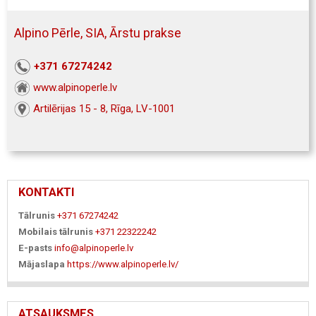
Alpino Pērle, SIA, Ārstu prakse
+371 67274242
www.alpinoperle.lv
Artilērijas 15 - 8, Rīga, LV-1001
KONTAKTI
Tālrunis
+371 67274242
Mobilais tālrunis
+371 22322242
E-pasts
info@alpinoperle.lv
Mājaslapa
https://www.alpinoperle.lv/
ATSAUKSMES