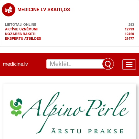
MEDICINE.LV SKAITĻOS
LIETOTĀJI ONLINE
283
AKTĪVIE UZŅĒMUMI
12793
NOZARES RAKSTI
12420
EKSPERTU ATBILDES
21477
Toggle
naviga