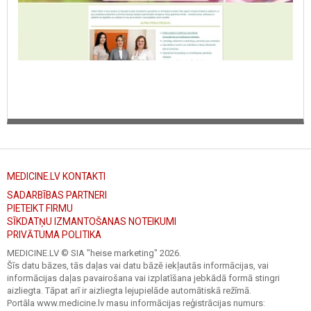
MEDICINE.LV KONTAKTI
SADARBĪBAS PARTNERI
PIETEIKT FIRMU
SĪKDATŅU IZMANTOŠANAS NOTEIKUMI
PRIVĀTUMA POLITIKA
MEDICINE.LV © SIA "heise marketing"
2026.
Šīs datu bāzes, tās daļas vai datu bāzē iekļautās informācijas, vai
informācijas daļas pavairošana vai izplatīšana jebkādā formā stingri
aizliegta. Tāpat arī ir aizliegta lejupielāde automātiskā režīmā.
Portāla www.medicine.lv masu informācijas reģistrācijas numurs: