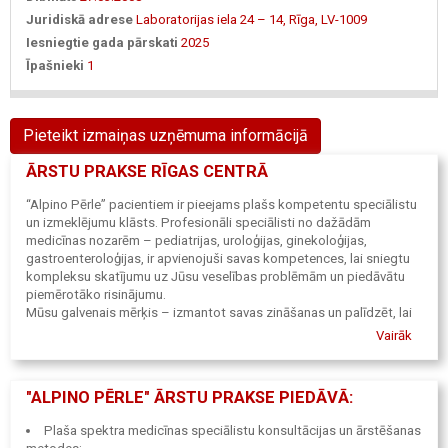
Juridiskā adrese
Laboratorijas iela 24 – 14, Rīga, LV-1009
Iesniegtie gada pārskati
2025
Īpašnieki
1
Pieteikt izmaiņas uzņēmuma informācijā
ĀRSTU PRAKSE RĪGAS CENTRĀ
“Alpino Pērle” pacientiem ir pieejams plašs kompetentu speciālistu
un izmeklējumu klāsts. Profesionāli speciālisti no dažādām
medicīnas nozarēm – pediatrijas, uroloģijas, ginekoloģijas,
gastroenteroloģijas, ir apvienojuši savas kompetences, lai sniegtu
kompleksu skatījumu uz Jūsu veselības problēmām un piedāvātu
piemērotāko risinājumu.
Mūsu galvenais mērķis – izmantot savas zināšanas un palīdzēt, lai
saglabātu un uzlabotu to, kas Jums katram ir vissvarīgākais, proti,
Vairāk
veselību.
"ALPINO PĒRLE" ĀRSTU PRAKSE PIEDĀVĀ:
Plaša spektra medicīnas speciālistu konsultācijas un ārstēšanas