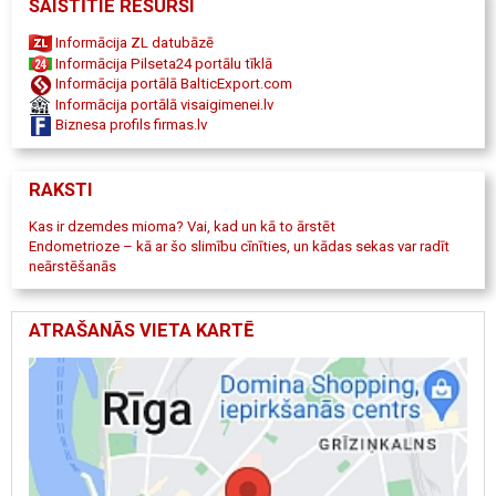
SAISTĪTIE RESURSI
Ķempe, Kristīne Strazdiņa ārsts, ginekologs, ultrasonogrāfijas
speciālists Dr. Strazdiņa, Marika Borovska - neonatalogs, Irina
Informācija ZL datubāzē
Jepifanceva-Vaišļa - fizioterapeits, Laila Siliņa - ārsts, uztura
Informācija Pilseta24 portālu tīklā
speciālists, Dagnija Savicka - endokrinologs, vizīte pie ginekologa,
Informācija portālā BalticExport.com
ultrasonogrāfija, ginekoloģiskās saslimšanas, ginekoloģiskās
Informācija portālā visaigimenei.lv
slimības, ginekoloģiskā USG, ginekoloģiskā sonogrāfija, grūtnieces
Biznesa profils firmas.lv
aprūpe, grūtniecības uzraudzība, grūtniecība, grūtnieču
ultrasonogrāfija, ultrasonogrāfija grūtniecēm, ginekoloģiskā
ultrasonogrāfija, grūtnieču vingrošana, vingrošana grūtniecēm,
RAKSTI
uztura speciālists, ēšanas traucējumi, svara korekcija, emocionālā
ēšana, endometrioze, Dzemdes mioma.
Kas ir dzemdes mioma? Vai, kad un kā to ārstēt
Endometrioze – kā ar šo slimību cīnīties, un kādas sekas var radīt
neārstēšanās
ATRAŠANĀS VIETA KARTĒ