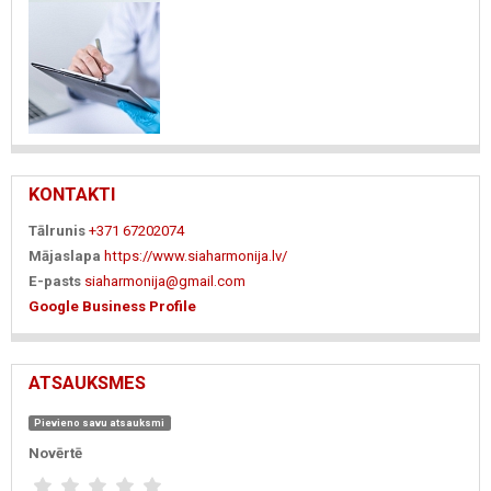
KONTAKTI
Tālrunis
+371 67202074
Mājaslapa
https://www.siaharmonija.lv/
E-pasts
siaharmonija@gmail.com
Google Business Profile
ATSAUKSMES
Pievieno savu atsauksmi
Novērtē