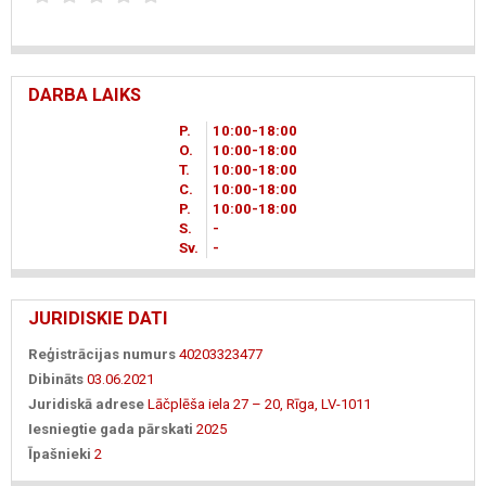
DARBA LAIKS
P.
10
00
-18
00
O.
10
00
-18
00
T.
10
00
-18
00
C.
10
00
-18
00
P.
10
00
-18
00
S.
-
Sv.
-
JURIDISKIE DATI
Reģistrācijas numurs
40203323477
Dibināts
03.06.2021
Juridiskā adrese
Lāčplēša iela 27 – 20, Rīga, LV-1011
Iesniegtie gada pārskati
2025
Īpašnieki
2