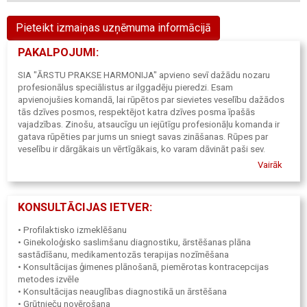
Pieteikt izmaiņas uzņēmuma informācijā
PAKALPOJUMI:
SIA "ĀRSTU PRAKSE HARMONIJA" apvieno sevī dažādu nozaru
profesionālus speciālistus ar ilggadēju pieredzi. Esam
apvienojušies komandā, lai rūpētos par sievietes veselību dažādos
tās dzīves posmos, respektējot katra dzīves posma īpašās
vajadzības. Zinošu, atsaucīgu un iejūtīgu profesionāļu komanda ir
gatava rūpēties par jums un sniegt savas zināšanas. Rūpes par
veselību ir dārgākais un vērtīgākais, ko varam dāvināt paši sev.
Vairāk
Ārstējam pacientus ar veselības apdrošināšanas polisēm:
Compensa, Gjensidige, BTA.
Ārstniecības iestādes kods: 001000056
KONSULTĀCIJAS IETVER:
• Profilaktisko izmeklēšanu
• Ginekoloģisko saslimšanu diagnostiku, ārstēšanas plāna
sastādīšanu, medikamentozās terapijas nozīmēšana
• Konsultācijas ģimenes plānošanā, piemērotas kontracepcijas
metodes izvēle
• Konsultācijas neauglības diagnostikā un ārstēšana
• Grūtnieču novērošana