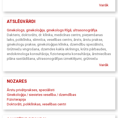
• Dzemdes kakla priekšvēža saslimšanu diagnostika
Vairāk
• Menopauzes jautājumu risināšana
• Konsultācijas pirms un pēc operatīvas izmeklēšanas
ATSLĒGVĀRDI
Ginekologs
,
ginekoloģija
,
ginekologs Rīgā
,
ultrasonogrāfija
.
Dakteris, doktorāts, dr. klīnika, medicīnas centrs, pieņemšanas
laiks, poliklīnika, slimnīca, veselības centrs, ārsts, ārstu prakse,
ginekologu prakse, ginekoloģijas klīnika, dzemdību speciālists,
Grūtnieču vingrošana, dzemdes kakla skrīnings, krūts pārbaudes,
endokrinologa konsultācija, fizioterapeita konsultācija, ārstniecības
plāna sastādīšana, ultrasonogrāfijas izmeklējumi, grūtnieču
ultrasonogrāfija, grūtnieču skrīningi, ārstnieciskā vingrošana,
Vairāk
pirmsvēža saslimšanu diagnostika, pirmsoperācijas konsultācijas,
Ginekologs Rīga, endokrinologs, Rīga fizioterapeits, Rīga,
Ginekologs, Harmonija, endokrinologs, Harmonija, fizioterapeits,
NOZARES
Harmonija, "ĀRSTU PRAKSE HARMONIJA" SIA, ĀRSTU PRAKSE
HARMONIJA, Harmonija, ārstu prakse, privātprakse, sievietes
Ārstu privātprakses, speciālisti
veselībai, ambulatorā aprūpe, ārstu prakse Rīgas centrā, ārstu
Ginekoloģija / sievietes veselība / dzemdības
prakse Lāčplēša iela, apdrošināšanas polise Compensa,
Fizioterapija
apdrošināšanas polise Gjensidige, apdrošināšanas polise BTA,
Doktorāti, poliklīnikas, veselības centri
Kristīne Ķempe ārsts, ginekologs, ultrasonogrāfijas speciālists,
ultrasonogrāfija grūtniecēm, kolposkopijas speciālists,
kolposkopija, Kolonoskopija, Rīga kolonoskopija, Rīgas novads, Dr.