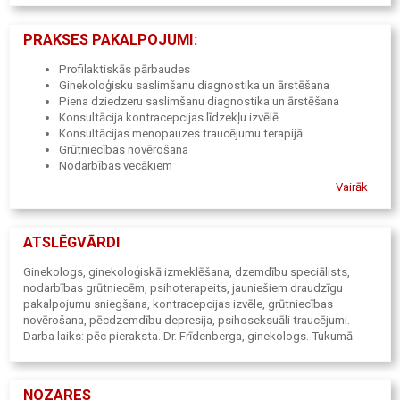
PRAKSES PAKALPOJUMI:
Profilaktiskās pārbaudes
Ginekoloģisku saslimšanu diagnostika un ārstēšana
Piena dziedzeru saslimšanu diagnostika un ārstēšana
Konsultācija kontracepcijas līdzekļu izvēlē
Konsultācijas menopauzes traucējumu terapijā
Grūtniecības novērošana
Nodarbības vecākiem
Vairāk
ATSLĒGVĀRDI
Ginekologs, ginekoloģiskā izmeklēšana, dzemdību speciālists,
nodarbības grūtniecēm, psihoterapeits, jauniešiem draudzīgu
pakalpojumu sniegšana, kontracepcijas izvēle, grūtniecības
novērošana, pēcdzemdību depresija, psihoseksuāli traucējumi.
Darba laiks: pēc pieraksta. Dr. Frīdenberga, ginekologs. Tukumā.
NOZARES