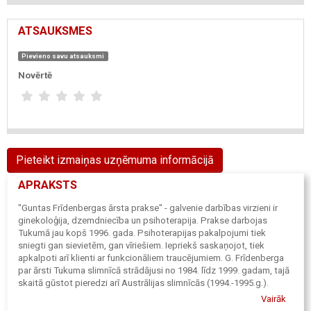
ATSAUKSMES
Pievieno savu atsauksmi
Novērtē
Pieteikt izmaiņas uzņēmuma informācijā
APRAKSTS
"Guntas Frīdenbergas ārsta prakse" - galvenie darbības virzieni ir
ginekoloģija, dzemdniecība un psihoterapija. Prakse darbojas
Tukumā jau kopš 1996. gada. Psihoterapijas pakalpojumi tiek
sniegti gan sievietēm, gan vīriešiem. Iepriekš saskaņojot, tiek
apkalpoti arī klienti ar funkcionāliem traucējumiem. G. Frīdenberga
par ārsti Tukuma slimnīcā strādājusi no 1984. līdz 1999. gadam, tajā
skaitā gūstot pieredzi arī Austrālijas slimnīcās (1994.-1995.g.).
Vairāk