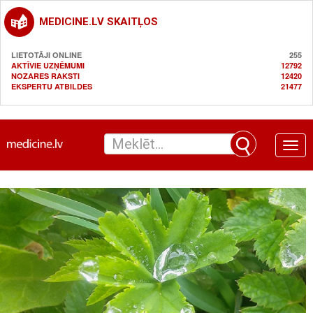
MEDICINE.LV SKAITĻOS
LIETOTĀJI ONLINE
255
AKTĪVIE UZŅĒMUMI
12792
NOZARES RAKSTI
12420
EKSPERTU ATBILDES
21477
Toggle
naviga