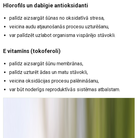
Hlorofils un dabīgie antioksidanti
palīdz aizsargāt šūnas no oksidatīvā stresa,
veicina audu atjaunošanās procesu uzturēšanu,
var palīdzēt uzlabot organisma vispārējo stāvokli.
E vitamīns (tokoferoli)
palīdz aizsargāt šūnu membrānas,
palīdz uzturēt ādas un matu stāvokli,
veicina oksidācijas procesu palēnināšanu,
var būt noderīgs reproduktīvās sistēmas atbalstam.