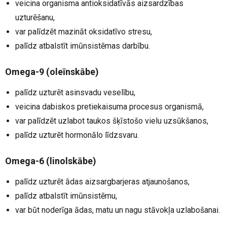
veicina organisma antioksidatīvās aizsardzības
uzturēšanu,
var palīdzēt mazināt oksidatīvo stresu,
palīdz atbalstīt imūnsistēmas darbību.
Omega-9 (oleīnskābe)
palīdz uzturēt asinsvadu veselību,
veicina dabiskos pretiekaisuma procesus organismā,
var palīdzēt uzlabot taukos šķīstošo vielu uzsūkšanos,
palīdz uzturēt hormonālo līdzsvaru.
Omega-6 (linolskābe)
palīdz uzturēt ādas aizsargbarjeras atjaunošanos,
palīdz atbalstīt imūnsistēmu,
var būt noderīga ādas, matu un nagu stāvokļa uzlabošanai.