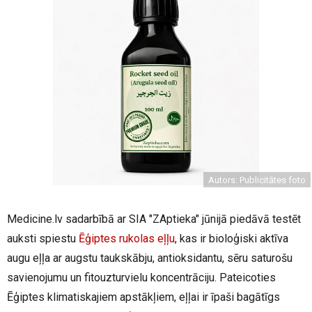
Autors: Publicitātes foto
Medicine.lv sadarbībā ar SIA "ZAptieka" jūnijā piedāvā testēt
auksti spiestu
Ēģiptes rukolas eļļu
, kas ir bioloģiski aktīva
augu eļļa ar augstu taukskābju, antioksidantu, sēru saturošu
savienojumu un fitouzturvielu koncentrāciju. Pateicoties
Ēģiptes klimatiskajiem apstākļiem, eļļai ir īpaši bagātīgs