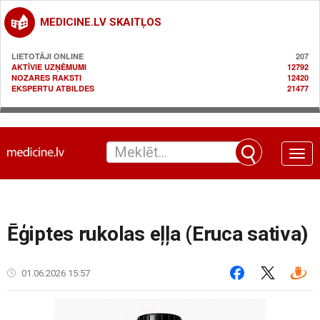
MEDICINE.LV SKAITĻOS
LIETOTĀJI ONLINE
207
AKTĪVIE UZŅĒMUMI
12792
NOZARES RAKSTI
12420
EKSPERTU ATBILDES
21477
Toggle
naviga
Ēģiptes rukolas eļļa (Eruca sativa)
01.06.2026 15:57