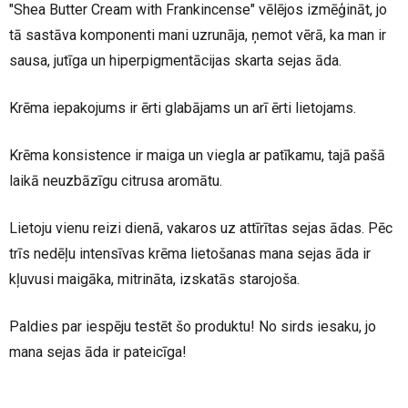
"Shea Butter Cream with Frankincense" vēlējos izmēģināt, jo
tā sastāva komponenti mani uzrunāja, ņemot vērā, ka man ir
sausa, jutīga un hiperpigmentācijas skarta sejas āda.
Krēma iepakojums ir ērti glabājams un arī ērti lietojams.
Krēma konsistence ir maiga un viegla ar patīkamu, tajā pašā
laikā neuzbāzīgu citrusa aromātu.
Lietoju vienu reizi dienā, vakaros uz attīrītas sejas ādas. Pēc
trīs nedēļu intensīvas krēma lietošanas mana sejas āda ir
kļuvusi maigāka, mitrināta, izskatās starojoša.
Paldies par iespēju testēt šo produktu! No sirds iesaku, jo
mana sejas āda ir pateicīga!