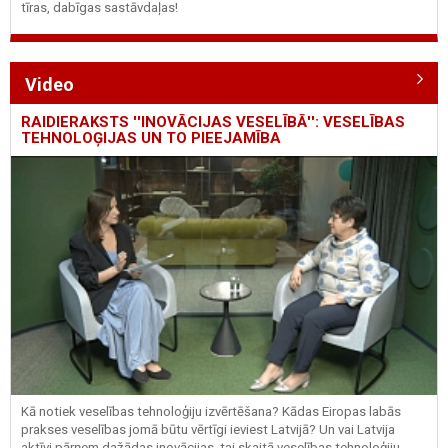
tīras, dabīgas sastāvdaļas!
Video
RAIDIERAKSTS ''INOVĀCIJAS VESELĪBĀ'': VESELĪBAS
TEHNOLOĢIJAS UN TO PIEEJAMĪBA
Kā notiek veselības tehnoloģiju izvērtēšana? Kādas Eiropas labās
prakses veselības jomā būtu vērtīgi ieviest Latvijā? Un vai Latvija
aktīvi pārņem dažādas inovācijas, tai skaitā veselības tehnoloģiju