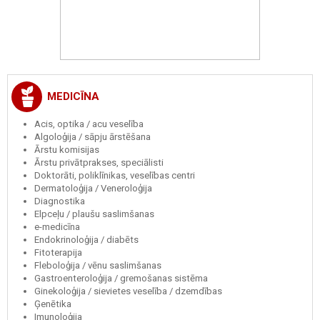
MEDICĪNA
Acis, optika / acu veselība
Algoloģija / sāpju ārstēšana
Ārstu komisijas
Ārstu privātprakses, speciālisti
Doktorāti, poliklīnikas, veselības centri
Dermatoloģija / Veneroloģija
Diagnostika
Elpceļu / plaušu saslimšanas
e-medicīna
Endokrinoloģija / diabēts
Fitoterapija
Fleboloģija / vēnu saslimšanas
Gastroenteroloģija / gremošanas sistēma
Ginekoloģija / sievietes veselība / dzemdības
Ģenētika
Imunoloģija