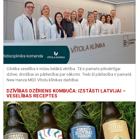
Cilvēka veselība ir mūsu lielākā vērtība. Tā ir pamats pilnvērtīgai
dzīvei, drošībai un pārliecībai par nākotni. Tieši šī pārliecība ir pamatā
New Hanza MED Vītolu klīnikas darbībai.
DZĪVĪBAS DZĒRIENS KOMBUČA: IZSTĀSTI LATVIJAI –
VESELĪBAS RECEPTES