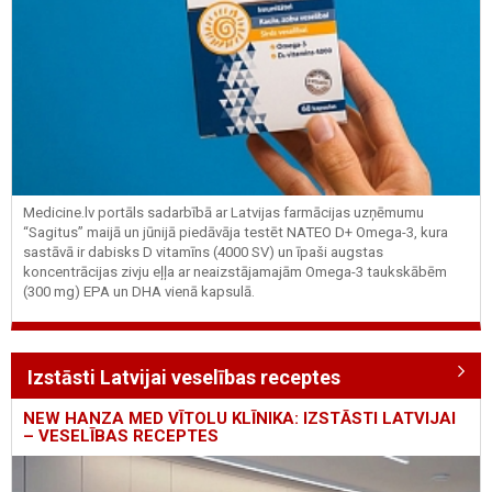
Medicine.lv portāls sadarbībā ar Latvijas farmācijas uzņēmumu
“Sagitus” maijā un jūnijā piedāvāja testēt NATEO D+ Omega-3, kura
sastāvā ir dabisks D vitamīns (4000 SV) un īpaši augstas
koncentrācijas zivju eļļa ar neaizstājamajām Omega-3 taukskābēm
(300 mg) EPA un DHA vienā kapsulā.
Izstāsti Latvijai veselības receptes
NEW HANZA MED VĪTOLU KLĪNIKA: IZSTĀSTI LATVIJAI
– VESELĪBAS RECEPTES