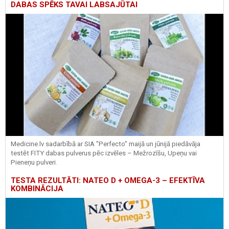
DABAS SPĒKS TAVAI LABSAJŪTAI
Medicine.lv sadarbībā ar SIA "Perfecto" maijā un jūnijā piedāvāja
testēt FITY dabas pulverus pēc izvēles – Mežrozīšu, Upeņu vai
Pieneņu pulveri.
TESTA REZULTĀTI: NATEO D + OMEGA-3 – EFEKTĪVA
KOMBINĀCIJA