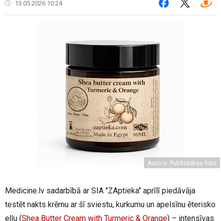
13.05.2026 10:24
Autors: Publicitātes foto
Medicine.lv sadarbībā ar SIA "ZAptieka" aprīlī piedāvāja
testēt nakts krēmu ar šī sviestu, kurkumu un apelsīnu ēterisko
eļļu (
Shea Butter Cream with Turmeric & Orange
) – intensīvas