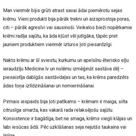
Man vienmēr bijis grūti atrast savai ādai piemērotu sejas
krēmu. Vieni produkti bija pārāk trekni un aizsprostoja poras,
citi – pārāk agresīvi vai sausinoši. Veikalos bieži nopērkamie
krēmi radīja sajūtu, ka āda kļūst vēl jutīgāka, tāpēc pret
jauniem produktiem vienmēr izturos ļoti piesardzīgi.
Nakts krēmu ar šī sviestu, kurkumu un apelsīnu ēterisko eļļu
ieraudzīju Medicine.lv un nolēmu izmēģināt sastāva dēļ –
piesaistīja dabīgās sastāvdaļas un tas, ka krēms paredzēts
ādas toņa izlīdzināšanai un nomierināšanai.
Pirmais iespaids bija ļoti patīkams – krēmam ir maiga, silta
citrusīga smarža, kas vakarā rada relaksējošu sajūtu.
Konsistence ir bagātīga, bet ne smaga, krēms viegli klājas un
labi iesūcas ādā. Pēc uzklāšanas seja nejutās taukaina vai
lipīga.