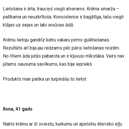
Lietošana ir ērta, trauciņš viegli atverams. Krēma smarža –
patīkama un neuzkrītoša. Konsistence ir bagātīga, taču viegli
klājas uz sejas un labi iesūcas ādā.
Krēmu lietoju gandrīz katru vakaru pirms gulētiešanas.
Rezultāts arī bija jau redzams pēc pāris lietošanas reizēm.
No rītiem āda jutās pabarota un ir kļuvusi mīkstāka. Vairs nav
jūtams sausuma savilkums, kas bija iepriekš.
Produkts man patika un turpināšu to lietot.
Ilona, 41 gads
Nakts krēmu ar šī sviestu, kurkumu un apelsīnu ēterisko eļļu