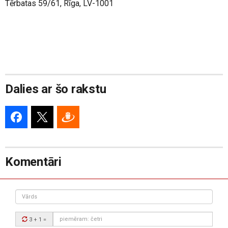
Tērbatas 59/61, Rīga, LV-1001
Dalies ar šo rakstu
Komentāri
Vārds
Drošības
3 + 1
=
kods: