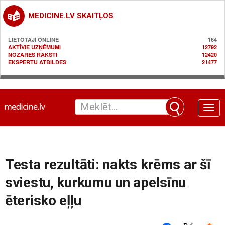
MEDICINE.LV SKAITĻOS
LIETOTĀJI ONLINE
164
AKTĪVIE UZŅĒMUMI
12792
NOZARES RAKSTI
12420
EKSPERTU ATBILDES
21477
Toggle
naviga
Testa rezultāti: nakts krēms ar šī
sviestu, kurkumu un apelsīnu
ēterisko eļļu