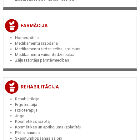
FARMĀCIJA
Homeopātija
Medikamentu ražošana
Medikamentu tirdzniecība, aptiekas
Medikamentu vairumtirdzniecība
Zāļu ražotāju pārstāvniecības
REHABILITĀCIJA
Rehabilitācija
Ergoterapija
Fizioterapija
Joga
Kosmētikas ražotāji
Kosmētikas un aprīkojuma izplatītāji
Pirtis, saunas
Skaistumkopšanas saloni