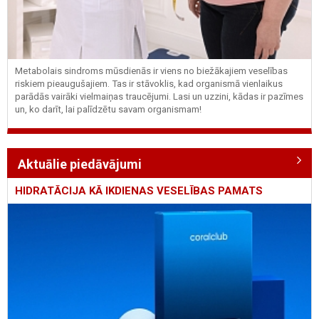
Metabolais sindroms mūsdienās ir viens no biežākajiem veselības
riskiem pieaugušajiem. Tas ir stāvoklis, kad organismā vienlaikus
parādās vairāki vielmaiņas traucējumi. Lasi un uzzini, kādas ir pazīmes
un, ko darīt, lai palīdzētu savam organismam!
Aktuālie piedāvājumi
HIDRATĀCIJA KĀ IKDIENAS VESELĪBAS PAMATS