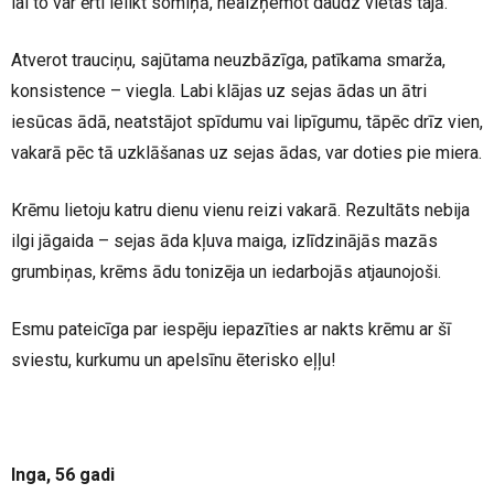
lai to var ērti ielikt somiņā, neaizņemot daudz vietas tajā.
Atverot trauciņu, sajūtama neuzbāzīga, patīkama smarža,
konsistence – viegla. Labi klājas uz sejas ādas un ātri
iesūcas ādā, neatstājot spīdumu vai lipīgumu, tāpēc drīz vien,
vakarā pēc tā uzklāšanas uz sejas ādas, var doties pie miera.
Krēmu lietoju katru dienu vienu reizi vakarā. Rezultāts nebija
ilgi jāgaida – sejas āda kļuva maiga, izlīdzinājās mazās
grumbiņas, krēms ādu tonizēja un iedarbojās atjaunojoši.
Esmu pateicīga par iespēju iepazīties ar nakts krēmu ar šī
sviestu, kurkumu un apelsīnu ēterisko eļļu!
Inga, 56 gadi