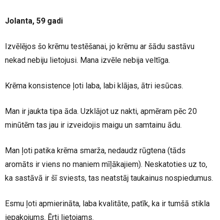
Jolanta, 59 gadi
Izvēlējos šo krēmu testēšanai, jo krēmu ar šādu sastāvu
nekad nebiju lietojusi. Mana izvēle nebija veltīga.
Krēma konsistence ļoti laba, labi klājas, ātri iesūcas.
Man ir jaukta tipa āda. Uzklājot uz nakti, apmēram pēc 20
minūtēm tas jau ir izveidojis maigu un samtainu ādu.
Man ļoti patika krēma smarža, nedaudz rūgtena (tāds
aromāts ir viens no maniem mīļākajiem). Neskatoties uz to,
ka sastāvā ir šī sviests, tas neatstāj taukainus nospiedumus.
Esmu ļoti apmierināta, laba kvalitāte, patīk, ka ir tumšā stikla
iepakojums. Ērti lietojams.