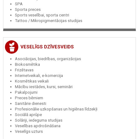
SPA
Sporta preces
Sports veselībai, sporta centri
Tattoo / Mikropigmentācijas studijas
VESELĪGS DZĪVESVEIDS
Asociācijas, biedrības, organizācijas
Biokosmētika
Frizētavas
Internetveikali, e-komercija
Kosmētikas veikali
Mācību iestādes, kursi, semināri
Pakalpojumi
Preces bērniem
Sanitārie dienesti
Profesionālie uzkopšanas un higiēnas līdzekļi
Sociālā aprūpe
Solāriji, iedeguma studijas
Veselības apdrošināšana
Veselīgs uzturs