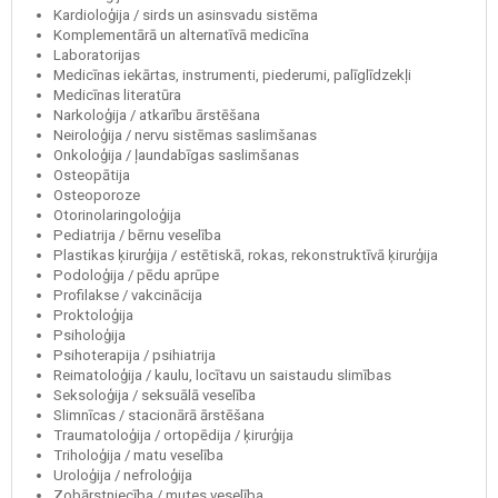
Kardioloģija / sirds un asinsvadu sistēma
Komplementārā un alternatīvā medicīna
Laboratorijas
Medicīnas iekārtas, instrumenti, piederumi, palīglīdzekļi
Medicīnas literatūra
Narkoloģija / atkarību ārstēšana
Neiroloģija / nervu sistēmas saslimšanas
Onkoloģija / ļaundabīgas saslimšanas
Osteopātija
Osteoporoze
Otorinolaringoloģija
Pediatrija / bērnu veselība
Plastikas ķirurģija / estētiskā, rokas, rekonstruktīvā ķirurģija
Podoloģija / pēdu aprūpe
Profilakse / vakcinācija
Proktoloģija
Psiholoģija
Psihoterapija / psihiatrija
Reimatoloģija / kaulu, locītavu un saistaudu slimības
Seksoloģija / seksuālā veselība
Slimnīcas / stacionārā ārstēšana
Traumatoloģija / ortopēdija / ķirurģija
Triholoģija / matu veselība
Uroloģija / nefroloģija
Zobārstniecība / mutes veselība