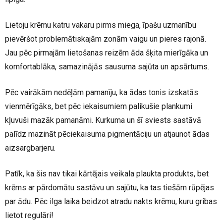
Lietoju krēmu katru vakaru pirms miega, īpašu uzmanību
pievēršot problemātiskajām zonām vaigu un pieres rajonā.
Jau pēc pirmajām lietošanas reizēm āda šķita mierīgāka un
komfortablāka, samazinājās sausuma sajūta un apsārtums.
Pēc vairākām nedēļām pamanīju, ka ādas tonis izskatās
vienmērīgāks, bet pēc iekaisumiem palikušie plankumi
kļuvuši mazāk pamanāmi. Kurkuma un šī sviests sastāvā
palīdz mazināt pēciekaisuma pigmentāciju un atjaunot ādas
aizsargbarjeru.
Patīk, ka šis nav tikai kārtējais veikala plaukta produkts, bet
krēms ar pārdomātu sastāvu un sajūtu, ka tas tiešām rūpējas
par ādu. Pēc ilga laika beidzot atradu nakts krēmu, kuru gribas
lietot regulāri!