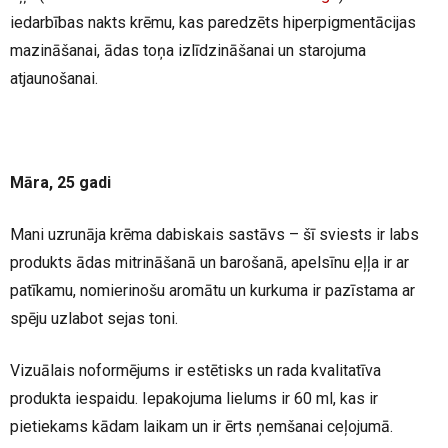
iedarbības nakts krēmu, kas paredzēts hiperpigmentācijas
mazināšanai, ādas toņa izlīdzināšanai un starojuma
atjaunošanai.
Māra, 25 gadi
Mani uzrunāja krēma dabiskais sastāvs – šī sviests ir labs
produkts ādas mitrināšanā un barošanā, apelsīnu eļļa ir ar
patīkamu, nomierinošu aromātu un kurkuma ir pazīstama ar
spēju uzlabot sejas toni.
Vizuālais noformējums ir estētisks un rada kvalitatīva
produkta iespaidu. Iepakojuma lielums ir 60 ml, kas ir
pietiekams kādam laikam un ir ērts ņemšanai ceļojumā.