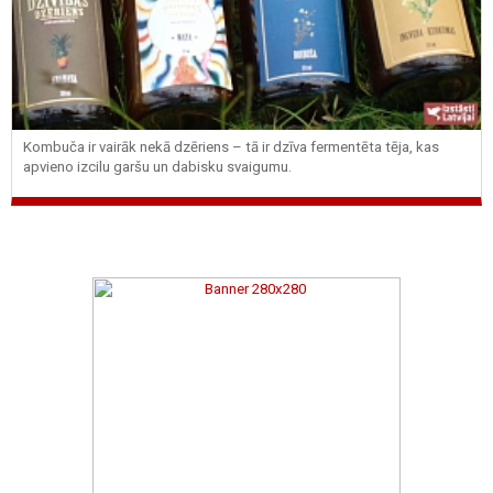
Kombuča ir vairāk nekā dzēriens – tā ir dzīva fermentēta tēja, kas
apvieno izcilu garšu un dabisku svaigumu.