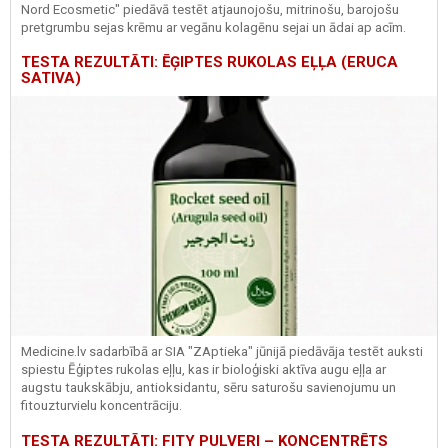
Nord Ecosmetic" piedāvā testēt atjaunojošu, mitrinošu, barojošu
pretgrumbu sejas krēmu ar vegānu kolagēnu sejai un ādai ap acīm.
TESTA REZULTĀTI: ĒĢIPTES RUKOLAS EĻĻA (ERUCA
SATIVA)
Medicine.lv sadarbībā ar SIA "ZAptieka" jūnijā piedāvāja testēt auksti
spiestu Ēģiptes rukolas eļļu, kas ir bioloģiski aktīva augu eļļa ar
augstu taukskābju, antioksidantu, sēru saturošu savienojumu un
fitouzturvielu koncentrāciju.
TESTA REZULTĀTI: FITY PULVERI – KONCENTRĒTS