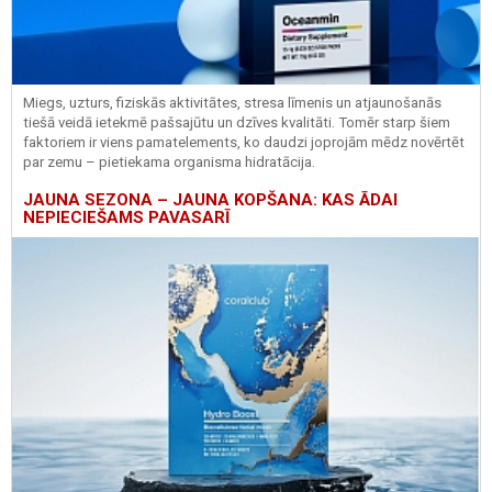
Miegs, uzturs, fiziskās aktivitātes, stresa līmenis un atjaunošanās
tiešā veidā ietekmē pašsajūtu un dzīves kvalitāti. Tomēr starp šiem
faktoriem ir viens pamatelements, ko daudzi joprojām mēdz novērtēt
par zemu – pietiekama organisma hidratācija.
JAUNA SEZONA – JAUNA KOPŠANA: KAS ĀDAI
NEPIECIEŠAMS PAVASARĪ