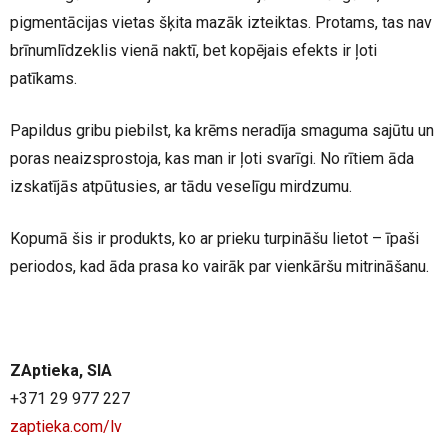
pigmentācijas vietas šķita mazāk izteiktas. Protams, tas nav
brīnumlīdzeklis vienā naktī, bet kopējais efekts ir ļoti
patīkams.
Papildus gribu piebilst, ka krēms neradīja smaguma sajūtu un
poras neaizsprostoja, kas man ir ļoti svarīgi. No rītiem āda
izskatījās atpūtusies, ar tādu veselīgu mirdzumu.
Kopumā šis ir produkts, ko ar prieku turpināšu lietot – īpaši
periodos, kad āda prasa ko vairāk par vienkāršu mitrināšanu.
ZAptieka, SIA
+371 29 977 227
zaptieka.com/lv