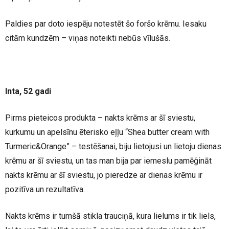
Paldies par doto iespēju notestēt šo foršo krēmu. Iesaku
citām kundzēm – viņas noteikti nebūs vīlušās.
Inta, 52 gadi
Pirms pieteicos produkta – nakts krēms ar šī sviestu,
kurkumu un apelsīnu ēterisko eļļu “Shea butter cream with
Turmeric&Orange” – testēšanai, biju lietojusi un lietoju dienas
krēmu ar šī sviestu, un tas man bija par iemeslu pamēģināt
nakts krēmu ar šī sviestu, jo pieredze ar dienas krēmu ir
pozitīva un rezultatīva.
Nakts krēms ir tumšā stikla trauciņā, kura lielums ir tik liels,