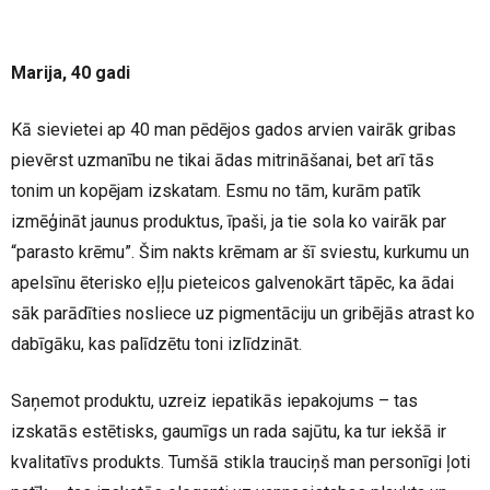
Marija, 40 gadi
Kā sievietei ap 40 man pēdējos gados arvien vairāk gribas
pievērst uzmanību ne tikai ādas mitrināšanai, bet arī tās
tonim un kopējam izskatam. Esmu no tām, kurām patīk
izmēģināt jaunus produktus, īpaši, ja tie sola ko vairāk par
“parasto krēmu”. Šim nakts krēmam ar šī sviestu, kurkumu un
apelsīnu ēterisko eļļu pieteicos galvenokārt tāpēc, ka ādai
sāk parādīties nosliece uz pigmentāciju un gribējās atrast ko
dabīgāku, kas palīdzētu toni izlīdzināt.
Saņemot produktu, uzreiz iepatikās iepakojums – tas
izskatās estētisks, gaumīgs un rada sajūtu, ka tur iekšā ir
kvalitatīvs produkts. Tumšā stikla trauciņš man personīgi ļoti