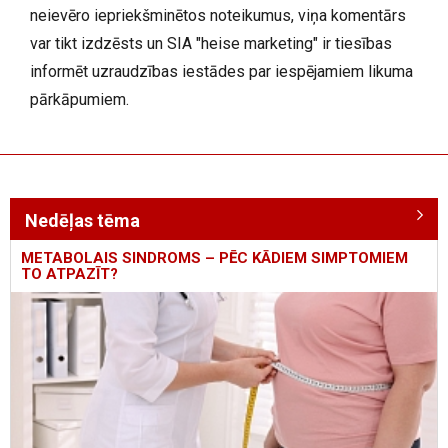
neievēro iepriekšminētos noteikumus, viņa komentārs
var tikt izdzēsts un SIA "heise marketing" ir tiesības
informēt uzraudzības iestādes par iespējamiem likuma
pārkāpumiem.
Nedēļas tēma
METABOLAIS SINDROMS – PĒC KĀDIEM SIMPTOMIEM
TO ATPAZĪT?