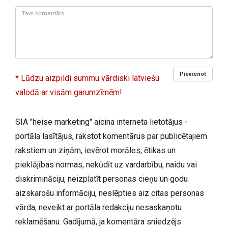
Tavs
komentārs:
Pievienot
* Lūdzu aizpildi summu vārdiski latviešu
valodā ar visām garumzīmēm!
SIA "heise marketing" aicina interneta lietotājus -
portāla lasītājus, rakstot komentārus par publicētajiem
rakstiem un ziņām, ievērot morāles, ētikas un
pieklājības normas, nekūdīt uz vardarbību, naidu vai
diskrimināciju, neizplatīt personas cieņu un godu
aizskarošu informāciju, neslēpties aiz citas personas
vārda, neveikt ar portāla redakciju nesaskaņotu
reklamēšanu. Gadījumā, ja komentāra sniedzējs