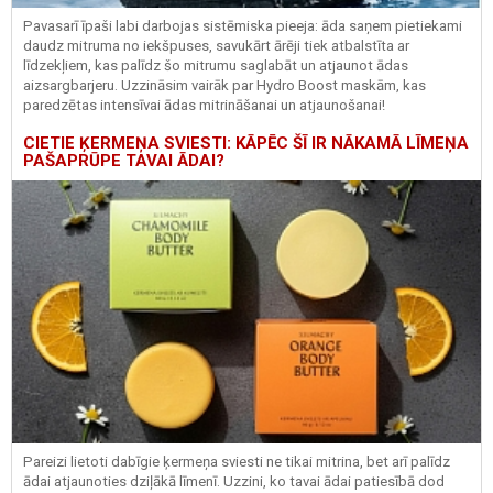
Pavasarī īpaši labi darbojas sistēmiska pieeja: āda saņem pietiekami
daudz mitruma no iekšpuses, savukārt ārēji tiek atbalstīta ar
līdzekļiem, kas palīdz šo mitrumu saglabāt un atjaunot ādas
aizsargbarjeru.
Uzzināsim vairāk par
Hydro
Boost
maskām, kas
paredzētas intensīvai ādas mitrināšanai un atjaunošanai!
CIETIE ĶERMEŅA SVIESTI: KĀPĒC ŠĪ IR NĀKAMĀ LĪMEŅA
PAŠAPRŪPE TAVAI ĀDAI?
Pareizi lietoti dabīgie ķermeņa sviesti ne tikai mitrina, bet arī palīdz
ādai atjaunoties dziļākā līmenī. Uzzini, ko tavai ādai patiesībā dod