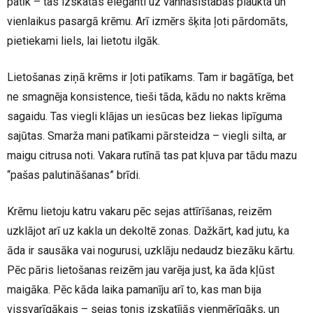
patīk – tas izskatās eleganti uz vannasistabas plaukta un
vienlaikus pasargā krēmu. Arī izmērs šķita ļoti pārdomāts,
pietiekami liels, lai lietotu ilgāk.
Lietošanas ziņā krēms ir ļoti patīkams. Tam ir bagātīga, bet
ne smagnēja konsistence, tieši tāda, kādu no nakts krēma
sagaidu. Tas viegli klājas un iesūcas bez liekas lipīguma
sajūtas. Smarža mani patīkami pārsteidza – viegli silta, ar
maigu citrusa noti. Vakara rutīnā tas pat kļuva par tādu mazu
“pašas palutināšanas” brīdi.
Krēmu lietoju katru vakaru pēc sejas attīrīšanas, reizēm
uzklājot arī uz kakla un dekoltē zonas. Dažkārt, kad jutu, ka
āda ir sausāka vai nogurusi, uzklāju nedaudz biezāku kārtu.
Pēc pāris lietošanas reizēm jau varēja just, ka āda kļūst
maigāka. Pēc kāda laika pamanīju arī to, kas man bija
vissvarīgākais – sejas tonis izskatījās vienmērīgāks, un