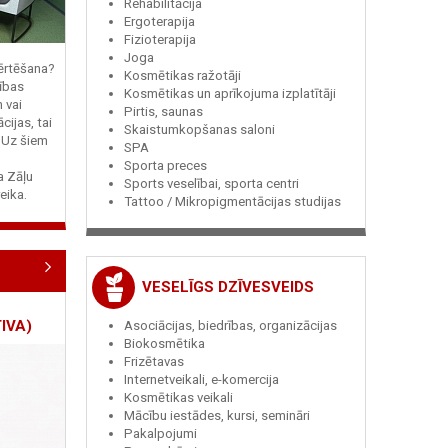
Rehabilitācija
Ergoterapija
Fizioterapija
Joga
vērtēšana?
Kosmētikas ražotāji
ības
Kosmētikas un aprīkojuma izplatītāji
n vai
Pirtis, saunas
cijas, tai
Skaistumkopšanas saloni
? Uz šiem
SPA
Sporta preces
ja Zāļu
Sports veselībai, sporta centri
eika.
Tattoo / Mikropigmentācijas studijas
VESELĪGS DZĪVESVEIDS
IVA)
Asociācijas, biedrības, organizācijas
Biokosmētika
Frizētavas
Internetveikali, e-komercija
Kosmētikas veikali
Mācību iestādes, kursi, semināri
Pakalpojumi