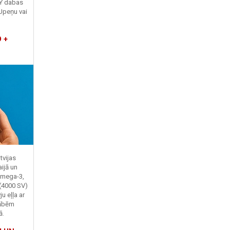
TY dabas
Upeņu vai
 +
tvijas
ijā un
Omega-3,
 (4000 SV)
u eļļa ar
kābēm
ā.