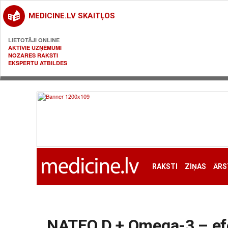
MEDICINE.LV SKAITĻOS
LIETOTĀJI ONLINE
AKTĪVIE UZŅĒMUMI
NOZARES RAKSTI
EKSPERTU ATBILDES
RAKSTI
ZIŅAS
ĀRS
NATEO D + Omega-3 – ef