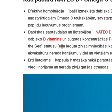
Efektīva kombinācija – īpaši izmeklēta dabiska 
augstvērtīgajām Omega-3 taukskābēm, savstarpēj
papildu ieguvumus organismam.
Dabiskas sastāvdaļas un ilgtspējība –
NATEO D
dabisks
D vitamīns
un augstas koncentrācijas Pe
the Sea” statusu (eļļa iegūta zivsaimniecībās, ka
akvakultūru, nerada kaitējumu videi un vietējām
Ērti lietojams – kapsula ir mazāka nekā parastā
viegli norijama un nerada zivju garšas atraugas.