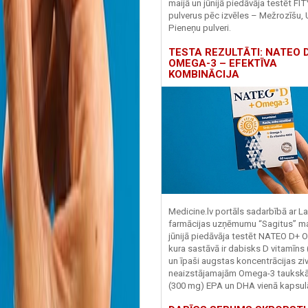
maijā un jūnijā piedāvāja testēt FI
pulverus pēc izvēles – Mežrozīšu, 
Pieneņu pulveri.
TESTA REZULTĀTI: NATEO D
OMEGA-3 – EFEKTĪVA
KOMBINĀCIJA
Medicine.lv portāls sadarbībā ar La
farmācijas uzņēmumu “Sagitus” ma
jūnijā piedāvāja testēt NATEO D+ 
kura sastāvā ir dabisks D vitamīns
un īpaši augstas koncentrācijas zivj
neaizstājamajām Omega-3 tauks
(300 mg) EPA un DHA vienā kapsul