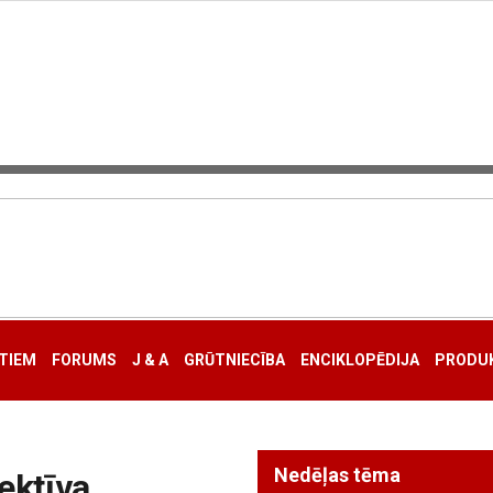
TIEM
FORUMS
J & A
GRŪTNIECĪBA
ENCIKLOPĒDIJA
PRODUK
Nedēļas tēma
ektīva