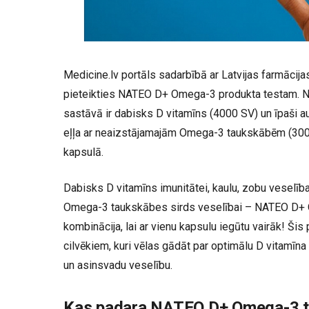
Medicine.lv portāls sadarbībā ar Latvijas farmācij
pieteikties NATEO D+ Omega-3 produkta testam.
sastāvā ir dabisks D vitamīns (4000 SV) un īpaši a
eļļa ar neaizstājamajām Omega-3 taukskābēm (30
kapsulā.
Dabisks D vitamīns imunitātei, kaulu, zobu veselība
Omega-3 taukskābes sirds veselībai – NATEO D+ O
kombinācija, lai ar vienu kapsulu iegūtu vairāk! Šis 
cilvēkiem, kuri vēlas gādāt par optimālu D vitamīna l
un asinsvadu veselību.
Kas padara NATEO D+ Omega-3 t