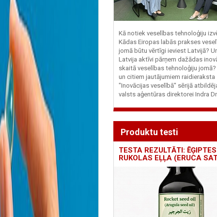
Kā notiek veselības tehnoloģiju iz
Kādas Eiropas labās prakses vesel
jomā būtu vērtīgi ieviest Latvijā? U
Latvija aktīvi pārņem dažādas inovā
skaitā veselības tehnoloģiju jomā
un citiem jautājumiem raidieraksta
"Inovācijas veselībā" sērijā atbildē
valsts aģentūras direktorei Indra Dr
Produktu testi
TESTA REZULTĀTI: ĒĢIPTES
RUKOLAS EĻĻA (ERUCA SAT