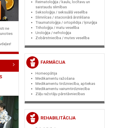
Reimatoloģija / kaulu, locītavu un
saistaudu slimības
Seksoloģija / seksuālā veselība
Slimnīcas / stacionārā ārstēšana
Traumatoloģija / ortopēdija / ķirurģija
Triholoģija / matu veselība
sti ne
Uroloģija / nefroloģija
jaunoties
Zobārstniecība / mutes veselība
vdaļas!
FARMĀCIJA
Homeopātija
S
Medikamentu ražošana
Medikamentu tirdzniecība, aptiekas
Medikamentu vairumtirdzniecība
Zāļu ražotāju pārstāvniecības
REHABILITĀCIJA