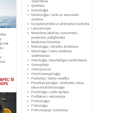
dzemdības
Ģenētika
Imunoloģija
Kardioloģija / sirds un asinsvadu
sistēma
Komplementārā un alternatīvā medicīna
Laboratorijas
Medicīnas iekārtas, instrumenti,
miska
piederumi, palīglīdzekļi
z
Medicīnas literatūra
i tiek
Narkoloģija / atkarību ārstēšana
 šo
Neiroloģija / nervu sistēmas
s
saslimšanas
r
Onkoloģija / ļaundabīgas saslimšanas
ētas
Osteopātija
Osteoporoze
Otorinolaringoloģija
Pediatrija / bērnu veselība
ĀPĒC ŠĪ
Plastikas ķirurģija / estētiskā, rokas,
RŪPE
rekonstruktīvā ķirurģija
Podoloģija / pēdu aprūpe
Profilakse / vakcinācija
Proktoloģija
Psiholoģija
Psihoterapija / psihiatrija