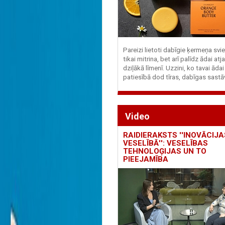
Pareizi lietoti dabīgie ķermeņa svie
tikai mitrina, bet arī palīdz ādai at
dziļākā līmenī. Uzzini, ko tavai ādai
patiesībā dod tīras, dabīgas sastā
Video
RAIDIERAKSTS ''INOVĀCIJA
VESELĪBĀ'': VESELĪBAS
TEHNOLOĢIJAS UN TO
PIEEJAMĪBA