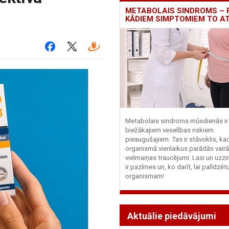
METABOLAIS SINDROMS – 
KĀDIEM SIMPTOMIEM TO A
Metabolais sindroms mūsdienās ir 
biežākajiem veselības riskiem
pieaugušajiem. Tas ir stāvoklis, ka
organismā vienlaikus parādās vairā
vielmaiņas traucējumi. Lasi un uzzi
ir pazīmes un, ko darīt, lai palīdzē
organismam!
Aktuālie piedāvājumi