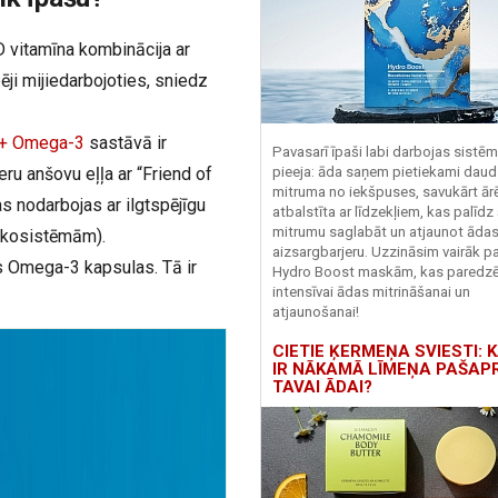
D vitamīna kombinācija ar
i mijiedarbojoties, sniedz
+ Omega-3
sastāvā ir
Pavasarī īpaši labi darbojas sistē
ru anšovu eļļa ar “Friend of
pieeja: āda saņem pietiekami daud
mitruma no iekšpuses, savukārt ārēj
s nodarbojas ar ilgtspējīgu
atbalstīta ar līdzekļiem, kas palīdz
mitrumu saglabāt un atjaunot āda
 ekosistēmām).
aizsargbarjeru.
Uzzināsim vairāk pa
s Omega-3 kapsulas. Tā ir
Hydro
Boost
maskām, kas paredz
intensīvai ādas mitrināšanai un
atjaunošanai!
CIETIE ĶERMEŅA SVIESTI: K
IR NĀKAMĀ LĪMEŅA PAŠAP
TAVAI ĀDAI?