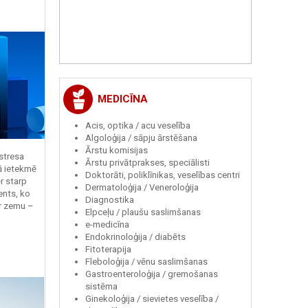
MEDICĪNA
Acis, optika / acu veselība
Algoloģija / sāpju ārstēšana
Ārstu komisijas
 stresa
Ārstu privātprakses, speciālisti
ā ietekmē
Doktorāti, poliklīnikas, veselības centri
r starp
Dermatoloģija / Veneroloģija
ents, ko
Diagnostika
r zemu –
Elpceļu / plaušu saslimšanas
e-medicīna
Endokrinoloģija / diabēts
Fitoterapija
Fleboloģija / vēnu saslimšanas
Gastroenteroloģija / gremošanas
sistēma
Ginekoloģija / sievietes veselība /