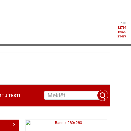
199
12794
12420
21477
TU TESTI