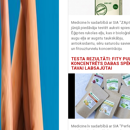
Medicine.lv sadarbībā ar SIA "ZApt
jūnijā piedāvāja testēt auksti spies
Ēģiptes rukolas eļļu, kas ir bioloģis
augu eļļa ar augstu taukskābju,
antioksidantu, sēru saturošu savi
un fitouzturvielu koncentrāciju.
TESTA REZULTĀTI: FITY PU
KONCENTRĒTS DABAS SPĒ
TAVAI LABSAJŪTAI
Medicine.lv sadarbībā ar SIA "Perf