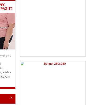
PĒC
TPAZĪT?
viens no
d
ki
ni, kādas
tu savam