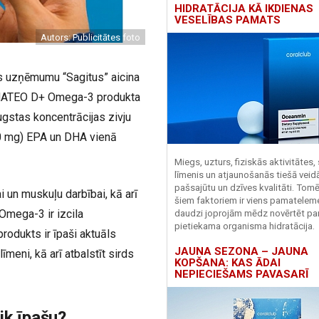
HIDRATĀCIJA KĀ IKDIENAS
VESELĪBAS PAMATS
Autors: Publicitātes foto
as uzņēmumu “Sagitus” aicina
 NATEO D+ Omega-3 produkta
ugstas koncentrācijas zivju
0 mg) EPA un DHA vienā
Miegs, uzturs, fiziskās aktivitātes,
līmenis un atjaunošanās tiešā veid
pašsajūtu un dzīves kvalitāti. Tomē
i un muskuļu darbībai, kā arī
šiem faktoriem ir viens pamatelem
mega-3 ir izcila
daudzi joprojām mēdz novērtēt pa
pietiekama organisma hidratācija.
produkts ir īpaši aktuāls
JAUNA SEZONA – JAUNA
īmeni, kā arī atbalstīt sirds
KOPŠANA: KAS ĀDAI
NEPIECIEŠAMS PAVASARĪ
ik īpašu?