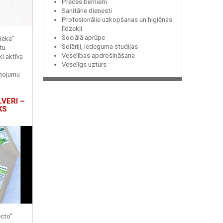
Preces bērniem
Sanitārie dienesti
Profesionālie uzkopšanas un higiēnas
līdzekļi
Sociālā aprūpe
ieka"
Solāriji, iedeguma studijas
tu
Veselības apdrošināšana
ki aktīva
Veselīgs uzturs
enojumu
LVERI –
KS
ecto"