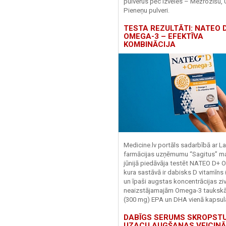
pulverus pēc izvēles – Mežrozīšu, 
Pieneņu pulveri.
TESTA REZULTĀTI: NATEO D
OMEGA-3 – EFEKTĪVA
KOMBINĀCIJA
Medicine.lv portāls sadarbībā ar La
farmācijas uzņēmumu “Sagitus” ma
jūnijā piedāvāja testēt NATEO D+ 
kura sastāvā ir dabisks D vitamīns
un īpaši augstas koncentrācijas zivj
neaizstājamajām Omega-3 tauks
(300 mg) EPA un DHA vienā kapsul
DABĪGS SERUMS SKROPST
UZACU AUGŠANAS VEICINĀ