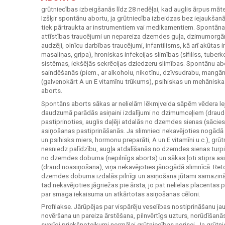
grūtniecības izbeigšanās līdz 28 nedēļai, kad auglis ārpus māt
Izšķir spontānu abortu, ja grūtniecība izbeidzas bez iejaukšanā
tiek pārtraukta ar instrumentiem vai medikamentiem. Spontāna
attīstības traucējumi un nepareiza dzemdes guļa, dzimumorgā
audzēji, olnīcu darbības traucējumi, infantilisms, kā arī akūtas i
masaliņas, gripa), hroniskas infekcijas slimības (sifiliss, tube
sistēmas, iekšējās sekrēcijas dziedzeru slimības. Spontānu abor
saindēšanās (piem., ar alkoholu, nikotīnu, dzīvsudrabu, mangā
(galvenokārt A un E vitamīnu trūkums), psihiskas un mehāniskas
aborts.
Spontāns aborts sākas ar nelielām lēkmjveida sāpēm vēdera lej
daudzumā parādās asiņaini izdalījumi no dzimumceļiem (drau
pastiprinoties, auglis daļēji atdalās no dzemdes sienas (sācies 
asiņošanas pastiprināšanās. Ja slimnieci nekavējoties nogādā sl
un psihisks miers, hormonu preparāti, A un E vitamīni u.c.), grū
nesniedz palīdzību, augļa atdalīšanās no dzemdes sienas turpi
no dzemdes dobuma (nepilnīgs aborts) un sākas ļoti stipra asiņ
(draud noasiņošana), viņa nekavējoties jānogādā slimnīcā. Ret
dzemdes dobuma izdalās pilnīgi un asiņošana jūtami samazinās 
tad nekavējoties jāgriežas pie ārsta, jo pat nelielas placenta
par smaga iekaisuma un atkārtotas asiņošanas cēloni.
Profilakse. Jārūpējas par vispārēju veselības nostiprināšanu ja
novēršana un pareiza ārstēšana, pilnvērtīgs uzturs, norūdīšanās,
svarīgi priekšnoteikumi normālai grūtniecības norisei. Ja grūtn