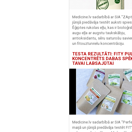
Medicine.lv sadarbībā ar SIA "ZApt
jūnijā piedāvāja testēt auksti spies
Ēģiptes rukolas eļļu, kas ir bioloģis
augu eļļa ar augstu taukskābju,
antioksidantu, sēru saturošu savi
un fitouzturvielu koncentrāciju.
TESTA REZULTĀTI: FITY PU
KONCENTRĒTS DABAS SPĒ
TAVAI LABSAJŪTAI
Medicine.lv sadarbībā ar SIA "Perf
maijā un jūnijā piedāvāja testēt FI