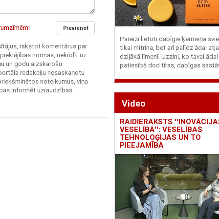
garumzīmēm!
Pievienot
Pareizi lietoti dabīgie ķermeņa svie
asītājus, rakstot komentārus par
tikai mitrina, bet arī palīdz ādai at
 pieklājības normas, nekūdīt uz
dziļākā līmenī. Uzzini, ko tavai ādai
ieņu un godu aizskarošu
patiesībā dod tīras, dabīgas sastā
 portāla redakciju nesaskaņotu
priekšminētos noteikumus, viņa
sības informēt uzraudzības
Video
RAIDIERAKSTS ''INOVĀCIJA
VESELĪBĀ'': VESELĪBAS
TEHNOLOĢIJAS UN TO
PIEEJAMĪBA