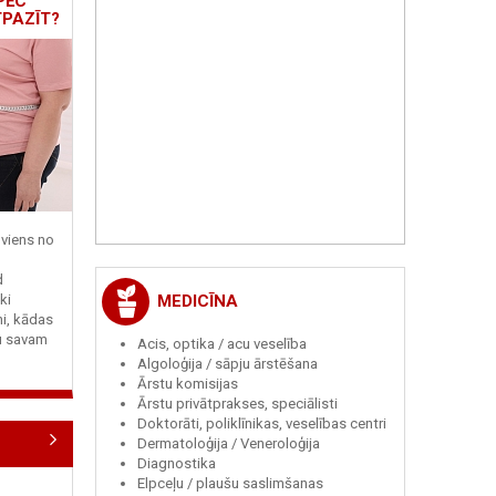
PĒC
TPAZĪT?
viens no
d
MEDICĪNA
ki
ni, kādas
tu savam
Acis, optika / acu veselība
Algoloģija / sāpju ārstēšana
Ārstu komisijas
Ārstu privātprakses, speciālisti
Doktorāti, poliklīnikas, veselības centri
Dermatoloģija / Veneroloģija
Diagnostika
Elpceļu / plaušu saslimšanas