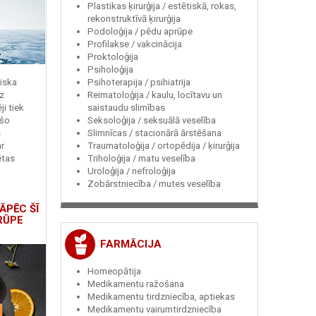
Plastikas ķirurģija / estētiskā, rokas,
rekonstruktīvā ķirurģija
Podoloģija / pēdu aprūpe
Profilakse / vakcinācija
Proktoloģija
Psiholoģija
Psihoterapija / psihiatrija
miska
Reimatoloģija / kaulu, locītavu un
z
saistaudu slimības
i tiek
Seksoloģija / seksuālā veselība
 šo
Slimnīcas / stacionārā ārstēšana
s
Traumatoloģija / ortopēdija / ķirurģija
r
Triholoģija / matu veselība
ētas
Uroloģija / nefroloģija
Zobārstniecība / mutes veselība
ĀPĒC ŠĪ
RŪPE
FARMĀCIJA
Homeopātija
Medikamentu ražošana
Medikamentu tirdzniecība, aptiekas
Medikamentu vairumtirdzniecība