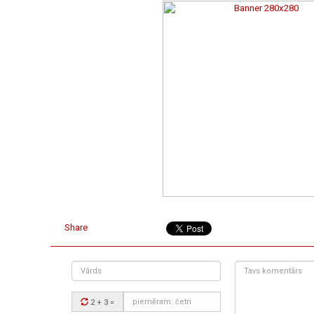
Share
Vārds
Tavs
komentārs:
Drošības
2 + 3
=
kods: