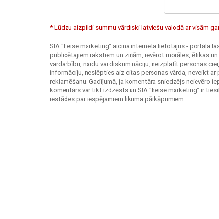
* Lūdzu aizpildi summu vārdiski latviešu valodā ar visām 
SIA "heise marketing" aicina interneta lietotājus - portāla l
publicētajiem rakstiem un ziņām, ievērot morāles, ētikas un
vardarbību, naidu vai diskrimināciju, neizplatīt personas c
informāciju, neslēpties aiz citas personas vārda, neveikt ar
reklamēšanu. Gadījumā, ja komentāra sniedzējs neievēro ie
komentārs var tikt izdzēsts un SIA "heise marketing" ir tie
iestādes par iespējamiem likuma pārkāpumiem.