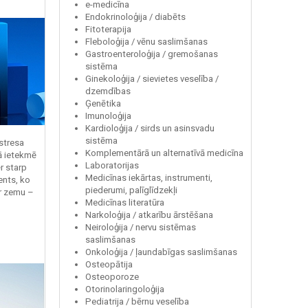
e-medicīna
Endokrinoloģija / diabēts
Fitoterapija
Fleboloģija / vēnu saslimšanas
Gastroenteroloģija / gremošanas
sistēma
Ginekoloģija / sievietes veselība /
dzemdības
Ģenētika
Imunoloģija
Kardioloģija / sirds un asinsvadu
sistēma
 stresa
Komplementārā un alternatīvā medicīna
ā ietekmē
Laboratorijas
r starp
Medicīnas iekārtas, instrumenti,
ents, ko
piederumi, palīglīdzekļi
r zemu –
Medicīnas literatūra
Narkoloģija / atkarību ārstēšana
Neiroloģija / nervu sistēmas
saslimšanas
Onkoloģija / ļaundabīgas saslimšanas
Osteopātija
Osteoporoze
Otorinolaringoloģija
Pediatrija / bērnu veselība