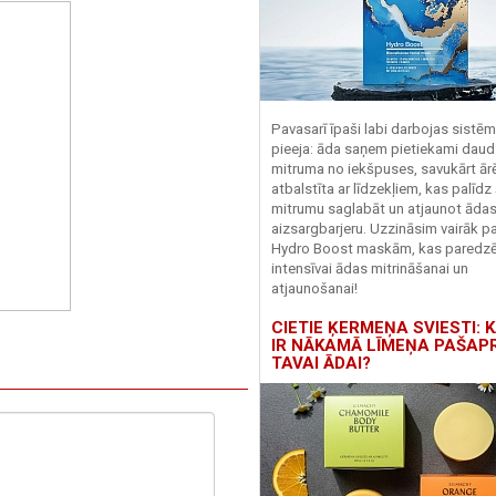
Pavasarī īpaši labi darbojas sistē
pieeja: āda saņem pietiekami daud
mitruma no iekšpuses, savukārt ārēj
atbalstīta ar līdzekļiem, kas palīdz
mitrumu saglabāt un atjaunot āda
aizsargbarjeru.
Uzzināsim vairāk pa
Hydro
Boost
maskām, kas paredz
intensīvai ādas mitrināšanai un
atjaunošanai!
CIETIE ĶERMEŅA SVIESTI: K
IR NĀKAMĀ LĪMEŅA PAŠAP
TAVAI ĀDAI?