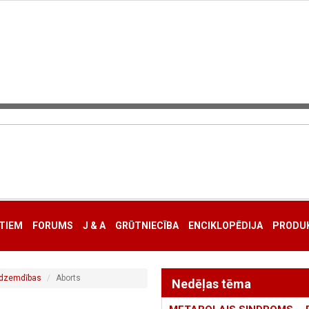
TIEM
FORUMS
J & A
GRŪTNIECĪBA
ENCIKLOPĒDIJA
PRODUK
/ dzemdības
Aborts
Nedēļas tēma