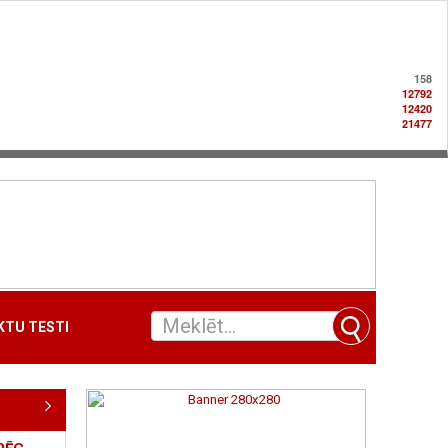
158
12792
12420
21477
TU TESTI