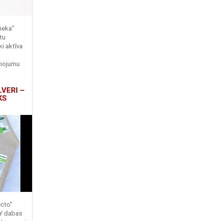
ieka"
tu
ki aktīva
enojumu
LVERI –
KS
ecto"
TY dabas