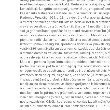
ieteiktie pretapaugļošanās līdzekļi. Grūtniecībai iestājoties, ne
konsultācijā, kur grūtnieci vispusīgi izmeklē un, ja nepieciešams
kas izdarīts ārstniecības iestādē, sauc par medicīnisku un le
Padomes Prezidija 1955. g. 23. nov. dekrēts «Par abortu aizlie
sievietei pārtraukt grūtniecību līdz 12. nedēļai, bet tikai ārstni
sievietes veselībai. Ja grūtniecība ir ilgāka par 12 nedēļām, ārs
tad, ja grūtniecības turpināšanās apdraud sievietes veselību (
asinsrites sistēmas slimības, asins slimības u.c.). Mākslīgs abor
piem., var radīt iekaisumu, menstruālā cikla traucējumus, veic
izraisīt turpmāku neauglību, spontānus abortus vai priekšlaic
vairākkārtējiem mākslīgiem abortiem var izveidoties iekšējās s
sistēmas darbības traucējumi. Sievietēm, kam bijuši aborti, b
augļa asfiksija, kā arī asiņošana pēcdzemdību periodā. Mākslīgs
kāda cita persona ārpus ārstniecības iestādes, ir krimināls ab
pārtraukšanas vai pat tikai pēc mēģinājuma izdarīt abortu parast
smagus veselības traucējumus; nereti tie ir pat nāves cēlonis.
dzemdes sienu bojājumi, asiņošana, kā ari sepse (ja infekcija 
t° paaugstināšanās, drebuļi, slikta dūša un vemšana, galvassāpes
izdalījumi no dzimumceļiem. Ja šādos gadījumos laikā netiek s
ārstniecības iestādē, sievietes dzīvību nereti glābt vairs neizdo
medikamenti, lai pārtrauktu grūtniecību, var rasties organisma 
vien dzimumorgānos (olnīcās), bet arī aknās, nierēs u.c. orgānos,
neatgriezeniskas. Cilvēki, kas izdara vai cenšas izdarīt mākslīg
saukti pie kriminālatbildības (LPSR Kriminālkodeksa 113. un 11