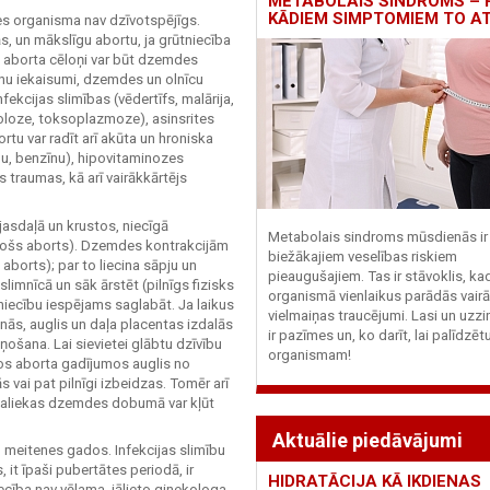
METABOLAIS SINDROMS – 
KĀDIEM SIMPTOMIEM TO A
es organisma nav dzīvotspējīgs.
s, un mākslīgu abortu, ja grūtniecība
 aborta cēloņi var būt dzemdes
nu iekaisumi, dzemdes un olnīcu
nfekcijas slimības (vēdertīfs, malārija,
rkoloze, toksoplazmoze), asinsrites
tu var radīt arī akūta un hroniska
nu, benzīnu), hipovitaminozes
 traumas, kā arī vairākkārtējs
asdaļā un krustos, niecīgā
Metabolais sindroms mūsdienās ir 
došs aborts). Dzemdes kontrakcijām
biežākajiem veselības riskiem
aborts); par to liecina sāpju un
pieaugušajiem. Tas ir stāvoklis, ka
imnīcā un sāk ārstēt (pilnīgs fizisks
organismā vienlaikus parādās vairā
tniecību iespējams saglabāt. Ja laikus
vielmaiņas traucējumi. Lasi un uzzi
nās, auglis un daļa placentas izdalās
ir pazīmes un, ko darīt, lai palīdzē
ošana. Lai sievietei glābtu dzīvību
organismam!
os aborta gadījumos auglis no
vai pat pilnīgi izbeidzas. Tomēr arī
s paliekas dzemdes dobumā var kļūt
Aktuālie piedāvājumi
u meitenes gados. Infekcijas slimību
 it īpaši pubertātes periodā, ir
HIDRATĀCIJA KĀ IKDIENAS
iecība nav vēlama, jālieto ginekologa