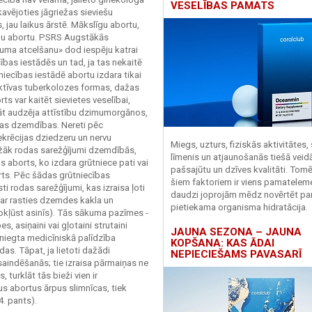
VESELĪBAS PAMATS
kavējoties jāgriežas sieviešu
, jau laikus ārstē. Mākslīgu abortu,
gālu abortu. PSRS Augstākās
guma atcelšanu» dod iespēju katrai
ecības iestādēs un tad, ja tas nekaitē
tniecības iestādē abortu izdara tikai
aktīvas tuberkolozes formas, dažas
ts var kaitēt sievietes veselībai,
ināt audzēja attīstību dzimumorgānos,
īgas dzemdības. Nereti pēc
ekrēcijas dziedzeru un nervu
Miegs, uzturs, fiziskās aktivitātes,
iežāk rodas sarežģījumi dzemdībās,
līmenis un atjaunošanās tiešā veid
 aborts, ko izdara grūtniece pati vai
pašsajūtu un dzīves kvalitāti. Tomē
orts. Pēc šādas grūtniecības
šiem faktoriem ir viens pamatelem
i rodas sarežģījumi, kas izraisa ļoti
daudzi joprojām mēdz novērtēt pa
 Var rasties dzemdes kakla un
pietiekama organisma hidratācija.
nokļūst asinīs). Tās sākuma pazīmes -
, asiņaini vai gļotaini strutaini
JAUNA SEZONA – JAUNA
niegta medicīniskā palīdzība
KOPŠANA: KAS ĀDAI
das. Tāpat, ja lietoti dažādi
NEPIECIEŠAMS PAVASARĪ
saindēšanās; tie izraisa pārmaiņas ne
 turklāt tās bieži vien ir
us abortus ārpus slimnīcas, tiek
4. pants).