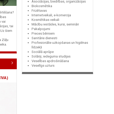
Asociācijas, biedrības, organizācijas
Biokosmētika
Frizētavas
vērtēšana?
Internetveikali, e-komercija
ības
Kosmētikas veikali
n vai
Mācību iestādes, kursi, semināri
cijas, tai
Pakalpojumi
? Uz šiem
Preces bērniem
Sanitārie dienesti
ja Zāļu
Profesionālie uzkopšanas un higiēnas
eika.
līdzekļi
Sociālā aprūpe
Solāriji, iedeguma studijas
Veselības apdrošināšana
Veselīgs uzturs
IVA)