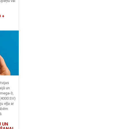
Upeņu vai
 +
tvijas
ijā un
Omega-3,
 (4000 SV)
u eļļa ar
kābēm
ā.
U UN
ŠANAI