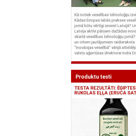
Kā notiek veselības tehnoloģiju iz
Kādas Eiropas labās prakses vesel
jomā būtu vērtīgi ieviest Latvijā? U
Latvija aktīvi pārņem dažādas inovā
skaitā veselības tehnoloģiju jomā
un citiem jautājumiem raidieraksta
"Inovācijas veselībā" sērijā atbildē
valsts aģentūras direktorei Indra Dr
Produktu testi
TESTA REZULTĀTI: ĒĢIPTES
RUKOLAS EĻĻA (ERUCA SAT