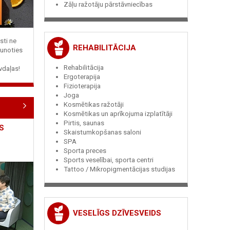
Zāļu ražotāju pārstāvniecības
sti ne
REHABILITĀCIJA
jaunoties
Rehabilitācija
vdaļas!
Ergoterapija
Fizioterapija
Joga
Kosmētikas ražotāji
Kosmētikas un aprīkojuma izplatītāji
Pirtis, saunas
S
Skaistumkopšanas saloni
SPA
Sporta preces
Sports veselībai, sporta centri
Tattoo / Mikropigmentācijas studijas
VESELĪGS DZĪVESVEIDS