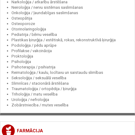
Narkoloģija / atkarību ārstēšana
Neiroloģija / nervu sistēmas saslimšanas
Onkoloģija / ļaundabīgas saslimšanas
Osteopātija
Osteoporoze
Otorinolaringoloģija
Pediatrija / bērnu veselība
Plastikas ķirurģija / estētiskā, rokas, rekonstruktīvā ķirurģija
Podoloģija / pēdu aprūpe
Profilakse / vakcinācija
Proktoloģija
Psiholoģija
Psihoterapija / psihiatrija
Reimatoloģija / kaulu, locītavu un saistaudu slimības
Seksoloģija / seksuālā veselība
Slimnīcas / stacionārā ārstēšana
Traumatoloģija / ortopēdija / ķirurģija
Triholoģija / matu veselība
Uroloģija / nefroloģija
Zobārstniecība / mutes veselība
FARMĀCIJA