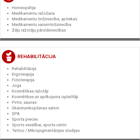
Homeopātija
Medikamentu ražošana
Medikamentu tirdzniecība, aptiekas
Medikamentu vairumtirdzniecība
Zāļu ražotāju pārstāvniecības
REHABILITĀCIJA
Rehabilitācija
Ergoterapija
Fizioterapija
Joga
Kosmētikas ražotāji
Kosmētikas un aprīkojuma izplatītāji
Pirtis, saunas
Skaistumkopšanas saloni
SPA
Sporta preces
Sports veselībai, sporta centri
Tattoo / Mikropigmentācijas studijas