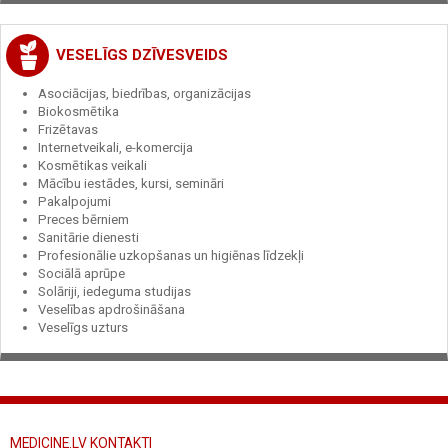
VESELĪGS DZĪVESVEIDS
Asociācijas, biedrības, organizācijas
Biokosmētika
Frizētavas
Internetveikali, e-komercija
Kosmētikas veikali
Mācību iestādes, kursi, semināri
Pakalpojumi
Preces bērniem
Sanitārie dienesti
Profesionālie uzkopšanas un higiēnas līdzekļi
Sociālā aprūpe
Solāriji, iedeguma studijas
Veselības apdrošināšana
Veselīgs uzturs
MEDICINE.LV KONTAKTI