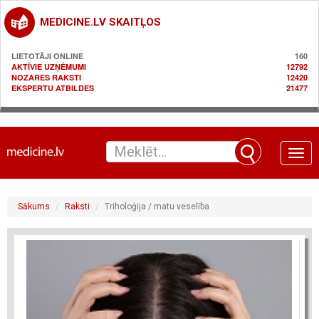
MEDICINE.LV SKAITĻOS
LIETOTĀJI ONLINE
160
AKTĪVIE UZŅĒMUMI
12792
NOZARES RAKSTI
12420
EKSPERTU ATBILDES
21477
Toggle
naviga
Sākums
Raksti
Triholoģija / matu veselība