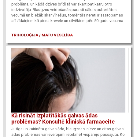
problēma, un kādā dzīves brīdī tā var skart pat katru otro
iedzīvotāju. Blaugznu veidošanās parasti sākas pubertātes
vecumā un biežāk skar vīriešus, tomēr tās nereti ir sastopamas
arī zīdaiņiem kā piena krevele un cilvēkiem pēc 50 gadu vecuma.
TRIHOLOĢIJA / MATU VESELĪBA
Kā risināt izplatītākās galvas ādas
problēmas? Konsultē klīniskā farmaceite
Jutīga un kairināta galvas āda, blaugznas, nieze un citas galvas
ādas problēmas var ievērojami ietekmēt vispārējo pašsajūtu. Ko