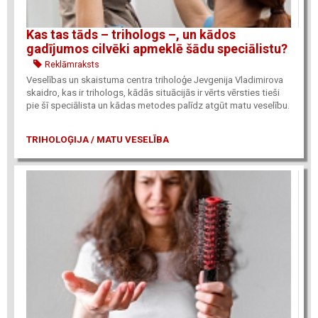
Kas tas tāds – trihologs –, un kādos
gadījumos cilvēki apmeklē šādu speciālistu?
Reklāmraksts
Veselības un skaistuma centra triholoģe Jevgenija Vladimirova
skaidro, kas ir trihologs, kādās situācijās ir vērts vērsties tieši
pie šī speciālista un kādas metodes palīdz atgūt matu veselību.
TRIHOLOĢIJA / MATU VESELĪBA