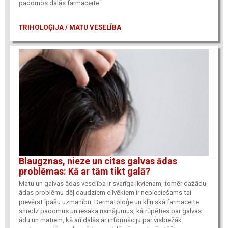
padomos dalās farmaceite.
TRIHOLOĢIJA / MATU VESELĪBA
Blaugznas, nieze un citas galvas ādas
problēmas: Kā ar tām tikt galā?
Matu un galvas ādas veselība ir svarīga ikvienam, tomēr dažādu
ādas problēmu dēļ daudziem cilvēkiem ir nepieciešams tai
pievērst īpašu uzmanību. Dermatoloģe un klīniskā farmaceite
sniedz padomus un iesaka risinājumus, kā rūpēties par galvas
ādu un matiem, kā arī dalās ar informāciju par visbiežāk