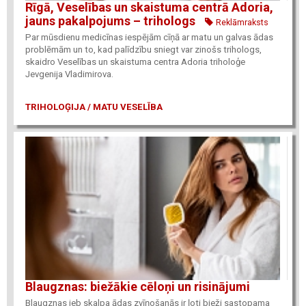
Rīgā, Veselības un skaistuma centrā Adoria,
jauns pakalpojums – trihologs
Reklāmraksts
Par mūsdienu medicīnas iespējām cīņā ar matu un galvas ādas
problēmām un to, kad palīdzību sniegt var zinošs trihologs,
skaidro Veselības un skaistuma centra Adoria triholoģe
Jevgenija Vladimirova.
TRIHOLOĢIJA / MATU VESELĪBA
Blaugznas: biežākie cēloņi un risinājumi
Blaugznas jeb skalpa ādas zvīņošanās ir ļoti bieži sastopama