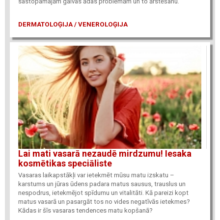
sastopamajām galvas ādas problēmām un to ārstēšanu.
DERMATOLOĢIJA / VENEROLOĢIJA
Lai mati vasarā nezaudē mirdzumu! Iesaka
kosmētikas speciāliste
Vasaras laikapstākļi var ietekmēt mūsu matu izskatu –
karstums un jūras ūdens padara matus sausus, trauslus un
nespodrus, ietekmējot spīdumu un vitalitāti. Kā pareizi kopt
matus vasarā un pasargāt tos no vides negatīvās ietekmes?
Kādas ir šīs vasaras tendences matu kopšanā?