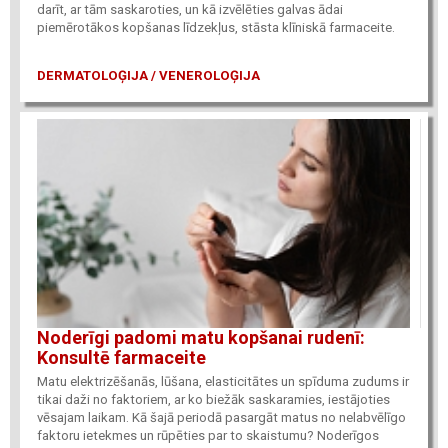
darīt, ar tām saskaroties, un kā izvēlēties galvas ādai
piemērotākos kopšanas līdzekļus, stāsta klīniskā farmaceite.
DERMATOLOĢIJA / VENEROLOĢIJA
Noderīgi padomi matu kopšanai rudenī:
Konsultē farmaceite
Matu elektrizēšanās, lūšana, elasticitātes un spīduma zudums ir
tikai daži no faktoriem, ar ko biežāk saskaramies, iestājoties
vēsajam laikam. Kā šajā periodā pasargāt matus no nelabvēlīgo
faktoru ietekmes un rūpēties par to skaistumu? Noderīgos