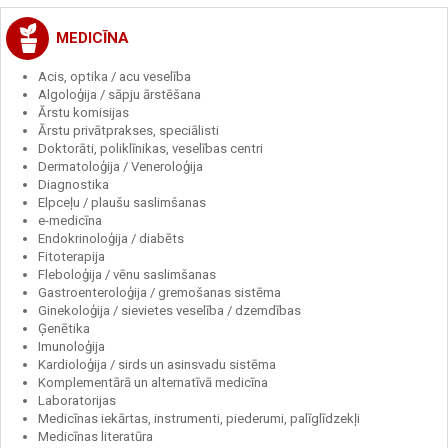
MEDICĪNA
Acis, optika / acu veselība
Algoloģija / sāpju ārstēšana
Ārstu komisijas
Ārstu privātprakses, speciālisti
Doktorāti, poliklīnikas, veselības centri
Dermatoloģija / Veneroloģija
Diagnostika
Elpceļu / plaušu saslimšanas
e-medicīna
Endokrinoloģija / diabēts
Fitoterapija
Fleboloģija / vēnu saslimšanas
Gastroenteroloģija / gremošanas sistēma
Ginekoloģija / sievietes veselība / dzemdības
Ģenētika
Imunoloģija
Kardioloģija / sirds un asinsvadu sistēma
Komplementārā un alternatīvā medicīna
Laboratorijas
Medicīnas iekārtas, instrumenti, piederumi, palīglīdzekļi
Medicīnas literatūra