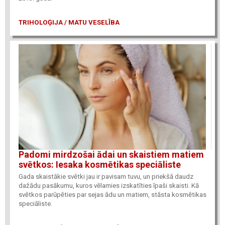
TRIHOLOĢIJA / MATU VESELĪBA
Padomi mirdzošai ādai un skaistiem matiem
svētkos: Iesaka kosmētikas speciāliste
Gada skaistākie svētki jau ir pavisam tuvu, un priekšā daudz
dažādu pasākumu, kuros vēlamies izskatīties īpaši skaisti.
Kā
svētkos parūpēties par sejas ādu un matiem, stāsta kosmētikas
speciāliste.