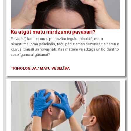
Kā atgūt matu mirdzumu pavasarī?
Pavasarī, kad cepures pamazām iegulst plauktā, matu
skaistuma loma palielinās, taču pēc ziemas sezonas tie nereti ir
kļuvuši trausli un novājināti. Kas matiem vajadzīgs un ko darīt to
veselīguma atgūšanai?
TRIHOLOĢIJA / MATU VESELĪBA