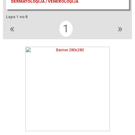
DERMATOLOĢIJA / VENEROLOĢIJA
Lapa 1 no 8
«
1
»