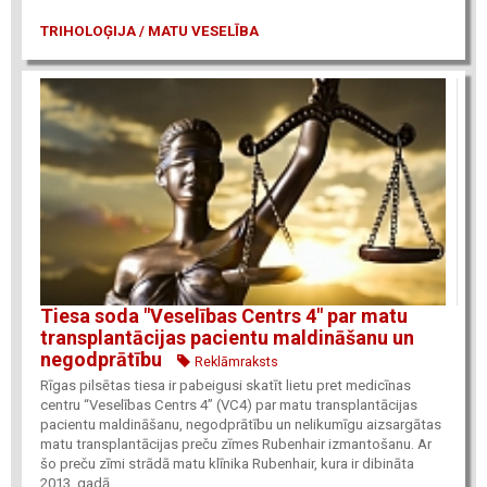
TRIHOLOĢIJA / MATU VESELĪBA
Tiesa soda "Veselības Centrs 4" par matu
transplantācijas pacientu maldināšanu un
negodprātību
Reklāmraksts
Rīgas pilsētas tiesa ir pabeigusi skatīt lietu pret medicīnas
centru “Veselības Centrs 4” (VC4) par matu transplantācijas
pacientu maldināšanu, negodprātību un nelikumīgu aizsargātas
matu transplantācijas preču zīmes Rubenhair izmantošanu. Ar
šo preču zīmi strādā matu klīnika Rubenhair, kura ir dibināta
2013. gadā.