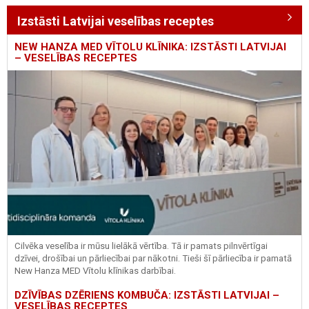
Izstāsti Latvijai veselības receptes
NEW HANZA MED VĪTOLU KLĪNIKA: IZSTĀSTI LATVIJAI
– VESELĪBAS RECEPTES
Cilvēka veselība ir mūsu lielākā vērtība. Tā ir pamats pilnvērtīgai
dzīvei, drošībai un pārliecībai par nākotni. Tieši šī pārliecība ir pamatā
New Hanza MED Vītolu klīnikas darbībai.
DZĪVĪBAS DZĒRIENS KOMBUČA: IZSTĀSTI LATVIJAI –
VESELĪBAS RECEPTES