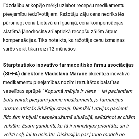
līdzdalību ar kopējo mērķi uzlabot recepšu medikamentu
pieejamību iedzīvotājiem. Ražotāju zāļu cena nedrīkstēs
pārsniegt cenu Lietuvā un Igaunijā, cena kompensācijas
sistēmā jānodrošina arī aptiekā recepšu zālēm ārpus
kompensācijas. Tiks noteikts, ka ražotājs cenu izmaiņas
varēs veikt tikai reizi 12 mēnešos.
Starptautisko inovatīvo farmaceitisko firmu asociācijas
(SIFFA) direktore Vladislava Marāne
akcentēja inovatīvo
medikamentu pieejamības nozīmi rezultātos balstītas
veselības aprūpē: “
Kopumā mērķis ir viens – lai pacientiem
būtu vairāk pieejami jaunie medikamenti, jo farmācijas
nozare attīstās ārkārtīgi strauji. Diemžēl Latvijas pacienti
līdz šim ir bijuši neapskaužamā situācijā, salīdzinot ar citām
valstīm. Esam gandarīti, ka tā ir ministrijas prioritāte, un ir
veikti soļi, lai to risinātu. Diskusijās par jauno modeli no