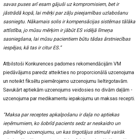
savas puses arī esam gājuši uz kompromisiem, bet ir
jāstrādā kopā, lai mērķi par zāļu pieejamības uzlabošanu
sasniegtu. Nākamais solis ir kompensācijas sistēmas tālāka
attīstība, jo mūsu mērķim ir jābūt ES vidējā līmeņa
sasniegšana, lai mūsu pacientiem būtu tādas ārstniecības
iespējas, kā tas ir citur ES.”
Atbilstoši Konkurences padomes rekomendācijām VM
piedāvājums paredz atteikties no proporcionālā uzcenojuma
un noteikt fiksētu piemērojamo uzcenojumu lieltirgotavām.
Savukārt aptiekām uzcenojums veidosies no divām daļām -
uzcenojuma par medikamentu iepakojumu un maksas recepti.
“Maksa par receptes apkalpošanu ir daļa no aptiekas
ieņēmumiem, ko šobrīd pacients sedz ar neskaidro un
pārmērīgo uzcenojumu, un kas tirgotājus stimulē vairāk