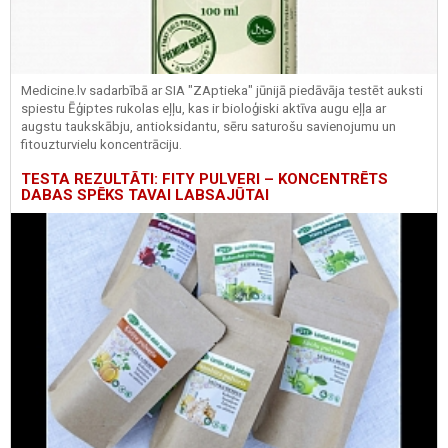
Medicine.lv sadarbībā ar SIA "ZAptieka" jūnijā piedāvāja testēt auksti
spiestu Ēģiptes rukolas eļļu, kas ir bioloģiski aktīva augu eļļa ar
augstu taukskābju, antioksidantu, sēru saturošu savienojumu un
fitouzturvielu koncentrāciju.
TESTA REZULTĀTI: FITY PULVERI – KONCENTRĒTS
DABAS SPĒKS TAVAI LABSAJŪTAI