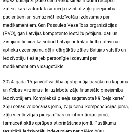
iepazīstināja ar jauno cenu veidošanas modeli recepšu
zālēm, kas izstrādāts ar mērķi uzlabot zāļu pieejamību
pacientiem un samazināt iedzīvotāju izdevumus par
medikamentiem. Gan Pasaules Veselības organizācijas
(PVO), gan Latvijas kompetento iestāžu pētījumu dati un
ziņojumi liecina, ka šobrīd Latvijā noteikto lieltirgotavu un
aptieku uzcenojuma dēļ ir dārgākās zāles Baltijas valstīs un
iedzīvotāju tiešie jeb personīgie izdevumi par
medikamentiem visaugstākie.
2024. gada 16. janvārī valdība apstiprināja pasākumu kopumu
un rīcības virzienus, lai uzlabotu zāļu finansiālo pieejamību
iedzīvotājiem. Kompleksā pieeja sagatavota kā “ceļa karte”:
zāļu cenas veidošanas jomā, zāļu cenu kompensācijas jomā,
zāļu vienlīdzīgas pieejamības un informācijas jomā,
farmaceitiskās aprūpes stiprināšanas jomā. Pasākumu
rezultātā iedzīvotāju izdevumiem par zālēm būtu