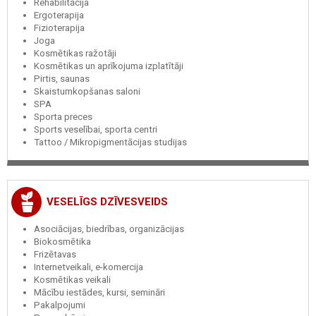
Rehabilitācija
Ergoterapija
Fizioterapija
Joga
Kosmētikas ražotāji
Kosmētikas un aprīkojuma izplatītāji
Pirtis, saunas
Skaistumkopšanas saloni
SPA
Sporta preces
Sports veselībai, sporta centri
Tattoo / Mikropigmentācijas studijas
VESELĪGS DZĪVESVEIDS
Asociācijas, biedrības, organizācijas
Biokosmētika
Frizētavas
Internetveikali, e-komercija
Kosmētikas veikali
Mācību iestādes, kursi, semināri
Pakalpojumi