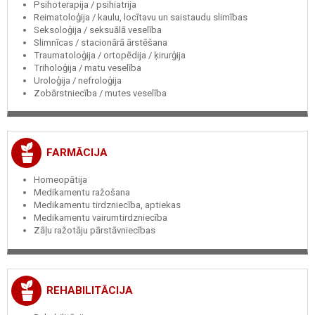
Psihoterapija / psihiatrija
Reimatoloģija / kaulu, locītavu un saistaudu slimības
Seksoloģija / seksuālā veselība
Slimnīcas / stacionārā ārstēšana
Traumatoloģija / ortopēdija / ķirurģija
Triholoģija / matu veselība
Uroloģija / nefroloģija
Zobārstniecība / mutes veselība
FARMĀCIJA
Homeopātija
Medikamentu ražošana
Medikamentu tirdzniecība, aptiekas
Medikamentu vairumtirdzniecība
Zāļu ražotāju pārstāvniecības
REHABILITĀCIJA