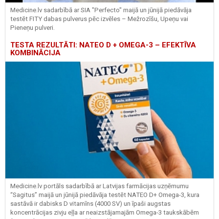
Medicine.lv sadarbībā ar SIA "Perfecto" maijā un jūnijā piedāvāja
testēt FITY dabas pulverus pēc izvēles – Mežrozīšu, Upeņu vai
Pieneņu pulveri.
TESTA REZULTĀTI: NATEO D + OMEGA-3 – EFEKTĪVA
KOMBINĀCIJA
Medicine.lv portāls sadarbībā ar Latvijas farmācijas uzņēmumu
“Sagitus” maijā un jūnijā piedāvāja testēt NATEO D+ Omega-3, kura
sastāvā ir dabisks D vitamīns (4000 SV) un īpaši augstas
koncentrācijas zivju eļļa ar neaizstājamajām Omega-3 taukskābēm