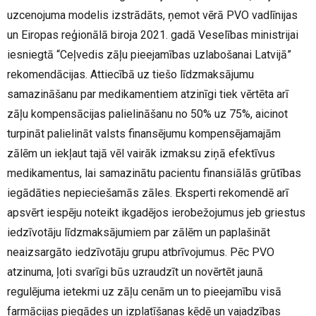
uzcenojuma modelis izstrādāts, ņemot vērā PVO vadlīnijas
un Eiropas reģionālā biroja 2021. gadā Veselības ministrijai
iesniegtā “Ceļvedis zāļu pieejamības uzlabošanai Latvijā”
rekomendācijas. Attiecībā uz tiešo līdzmaksājumu
samazināšanu par medikamentiem atzinīgi tiek vērtēta arī
zāļu kompensācijas palielināšanu no 50% uz 75%, aicinot
turpināt palielināt valsts finansējumu kompensējamajām
zālēm un iekļaut tajā vēl vairāk izmaksu ziņā efektīvus
medikamentus, lai samazinātu pacientu finansiālās grūtības
iegādāties nepieciešamās zāles. Eksperti rekomendē arī
apsvērt iespēju noteikt ikgadējos ierobežojumus jeb griestus
iedzīvotāju līdzmaksājumiem par zālēm un paplašināt
neaizsargāto iedzīvotāju grupu atbrīvojumus. Pēc PVO
atzinuma, ļoti svarīgi būs uzraudzīt un novērtēt jaunā
regulējuma ietekmi uz zāļu cenām un to pieejamību visā
farmācijas piegādes un izplatīšanas ķēdē un vajadzības