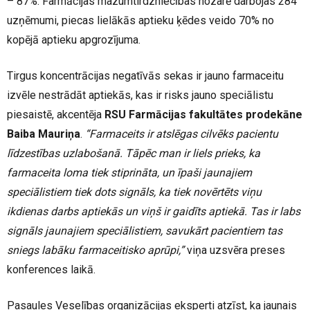
– 87%. Farmācijas mazumtirdzniecības nozarē darbojas 284
uzņēmumi, piecas lielākās aptieku ķēdes veido 70% no
kopējā aptieku apgrozījuma.
Tirgus koncentrācijas negatīvās sekas ir jauno farmaceitu
izvēle nestrādāt aptiekās, kas ir risks jauno speciālistu
piesaistē, akcentēja
RSU Farmācijas fakultātes prodekāne
Baiba Mauriņa
.
“Farmaceits ir atslēgas cilvēks pacientu
līdzestības uzlabošanā. Tāpēc man ir liels prieks, ka
farmaceita loma tiek stiprināta, un īpaši jaunajiem
speciālistiem tiek dots signāls, ka tiek novērtēts viņu
ikdienas darbs aptiekās un viņš ir gaidīts aptiekā. Tas ir labs
signāls jaunajiem speciālistiem, savukārt pacientiem tas
sniegs labāku farmaceitisko aprūpi,”
viņa uzsvēra preses
konferences laikā.
Pasaules Veselības organizācijas eksperti atzīst, ka jaunais