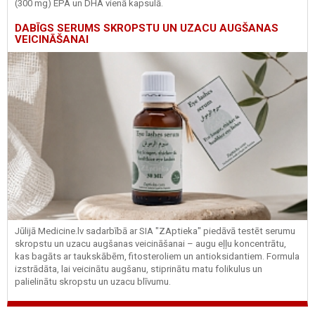
(300 mg) EPA un DHA vienā kapsulā.
DABĪGS SERUMS SKROPSTU UN UZACU AUGŠANAS
VEICINĀŠANAI
Jūlijā Medicine.lv sadarbībā ar SIA "ZAptieka" piedāvā testēt serumu
skropstu un uzacu augšanas veicināšanai – augu eļļu koncentrātu,
kas bagāts ar taukskābēm, fitosteroliem un antioksidantiem. Formula
izstrādāta, lai veicinātu augšanu, stiprinātu matu folikulus un
palielinātu skropstu un uzacu blīvumu.