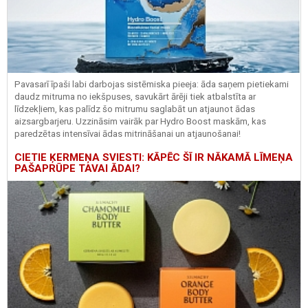
Pavasarī īpaši labi darbojas sistēmiska pieeja: āda saņem pietiekami
daudz mitruma no iekšpuses, savukārt ārēji tiek atbalstīta ar
līdzekļiem, kas palīdz šo mitrumu saglabāt un atjaunot ādas
aizsargbarjeru.
Uzzināsim vairāk par
Hydro
Boost
maskām, kas
paredzētas intensīvai ādas mitrināšanai un atjaunošanai!
CIETIE ĶERMEŅA SVIESTI: KĀPĒC ŠĪ IR NĀKAMĀ LĪMEŅA
PAŠAPRŪPE TAVAI ĀDAI?