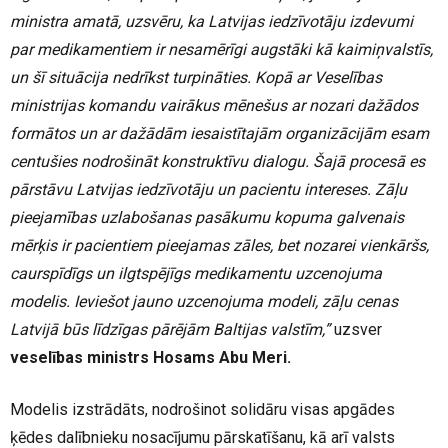
ministra amatā, uzsvēru, ka Latvijas iedzīvotāju izdevumi
par medikamentiem ir nesamērīgi augstāki kā kaimiņvalstīs,
un šī situācija nedrīkst turpināties. Kopā ar Veselības
ministrijas komandu vairākus mēnešus ar nozari dažādos
formātos un ar dažādām iesaistītajām organizācijām esam
centušies nodrošināt konstruktīvu dialogu. Šajā procesā es
pārstāvu Latvijas iedzīvotāju un pacientu intereses. Zāļu
pieejamības uzlabošanas pasākumu kopuma galvenais
mērķis ir pacientiem pieejamas zāles, bet nozarei vienkāršs,
caurspīdīgs un ilgtspējīgs medikamentu uzcenojuma
modelis. Ieviešot jauno uzcenojuma modeli, zāļu cenas
Latvijā būs līdzīgas pārējām Baltijas valstīm,”
uzsver
veselības ministrs Hosams Abu Meri.
Modelis izstrādāts, nodrošinot solidāru visas apgādes
ķēdes dalībnieku nosacījumu pārskatīšanu, kā arī valsts