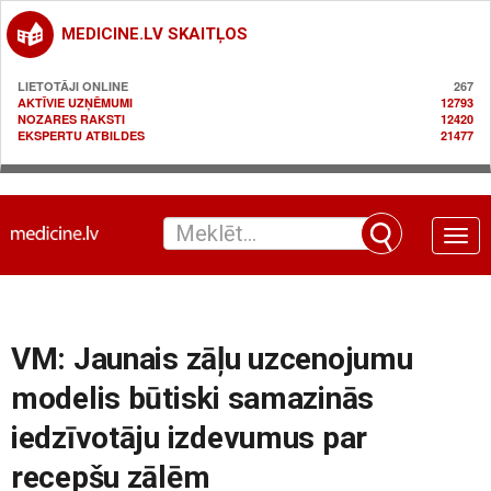
MEDICINE.LV SKAITĻOS
LIETOTĀJI ONLINE
267
AKTĪVIE UZŅĒMUMI
12793
NOZARES RAKSTI
12420
EKSPERTU ATBILDES
21477
Toggle
naviga
VM: Jaunais zāļu uzcenojumu
modelis būtiski samazinās
iedzīvotāju izdevumus par
recepšu zālēm