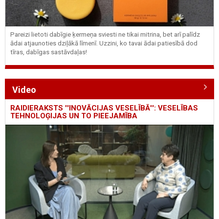
Pareizi lietoti dabīgie ķermeņa sviesti ne tikai mitrina, bet arī palīdz
ādai atjaunoties dziļākā līmenī. Uzzini, ko tavai ādai patiesībā dod
tīras, dabīgas sastāvdaļas!
Video
RAIDIERAKSTS ''INOVĀCIJAS VESELĪBĀ'': VESELĪBAS
TEHNOLOĢIJAS UN TO PIEEJAMĪBA