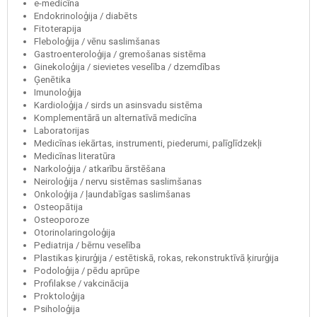
e-medicīna
Endokrinoloģija / diabēts
Fitoterapija
Fleboloģija / vēnu saslimšanas
Gastroenteroloģija / gremošanas sistēma
Ginekoloģija / sievietes veselība / dzemdības
Ģenētika
Imunoloģija
Kardioloģija / sirds un asinsvadu sistēma
Komplementārā un alternatīvā medicīna
Laboratorijas
Medicīnas iekārtas, instrumenti, piederumi, palīglīdzekļi
Medicīnas literatūra
Narkoloģija / atkarību ārstēšana
Neiroloģija / nervu sistēmas saslimšanas
Onkoloģija / ļaundabīgas saslimšanas
Osteopātija
Osteoporoze
Otorinolaringoloģija
Pediatrija / bērnu veselība
Plastikas ķirurģija / estētiskā, rokas, rekonstruktīvā ķirurģija
Podoloģija / pēdu aprūpe
Profilakse / vakcinācija
Proktoloģija
Psiholoģija