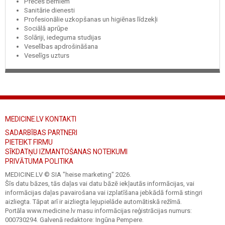
Preces bērniem
Sanitārie dienesti
Profesionālie uzkopšanas un higiēnas līdzekļi
Sociālā aprūpe
Solāriji, iedeguma studijas
Veselības apdrošināšana
Veselīgs uzturs
MEDICINE.LV KONTAKTI
SADARBĪBAS PARTNERI
PIETEIKT FIRMU
SĪKDATŅU IZMANTOŠANAS NOTEIKUMI
PRIVĀTUMA POLITIKA
MEDICINE.LV © SIA "heise marketing"
2026.
Šīs datu bāzes, tās daļas vai datu bāzē iekļautās informācijas, vai
informācijas daļas pavairošana vai izplatīšana jebkādā formā stingri
aizliegta. Tāpat arī ir aizliegta lejupielāde automātiskā režīmā.
Portāla www.medicine.lv masu informācijas reģistrācijas numurs:
000730294. Galvenā redaktore: Ingūna Pempere.