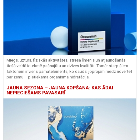
Miegs, uzturs, fiziskās aktivitātes, stresa līmenis un atjaunošanās
tiešā veidā ietekmē pašsajūtu un dzīves kvalitāti. Tomēr starp šiem
faktoriem ir viens pamatelements, ko daudzi joprojām mēdz novērtēt
par zemu – pietiekama organisma hidratācija.
JAUNA SEZONA – JAUNA KOPŠANA: KAS ĀDAI
NEPIECIEŠAMS PAVASARĪ