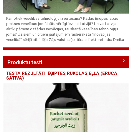
Kā notiek veselības tehnoloģiju izvērtēšana? Kādas Eiropas labās
prakses veselības jomā būtu vērtīgi ieviest Latvijā? Un vai Latvija
aktīvi pārņem dažādas inovācijas, tai skaitā veselības tehnoloģiju
jomā? Uz šiem un citiem jautājumiem raidieraksta "Inovācijas
veselībā" sērijā atbildēja Zāļu valsts aģentūras direktorei Indra Dreika.
Produktu testi
TESTA REZULTĀTI: ĒĢIPTES RUKOLAS EĻĻA (ERUCA
SATIVA)