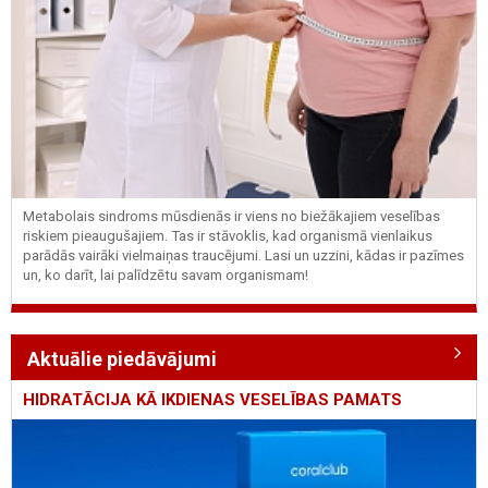
Metabolais sindroms mūsdienās ir viens no biežākajiem veselības
riskiem pieaugušajiem. Tas ir stāvoklis, kad organismā vienlaikus
parādās vairāki vielmaiņas traucējumi. Lasi un uzzini, kādas ir pazīmes
un, ko darīt, lai palīdzētu savam organismam!
Aktuālie piedāvājumi
HIDRATĀCIJA KĀ IKDIENAS VESELĪBAS PAMATS