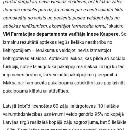
pārdot dārgākas, nevis vienlīdz efektīvas, bet lētākas zāles.
Jaunais modelis paredz, ka maksa par recepti solidāri tiktu
apmaksāta no valsts un pacientu puses, veidojot daļu no
aptiekas ienākumiem, akcentējot farmaceita lomu,”
skaidro
VM Farmācijas departamenta vadītāja Inese Kaupere.
Šo
izmaiņu rezultātā aptiekas iegūs lielāku neatkarību no
lieltirgotājiem – ienākumus veidojot nevis izmantojot
lieltirgotavas atlaides. Aptiekām laukos, kas pilda arī sociālo
funkciju, noteikta augstāka pakalpojuma maksa līdzīgi kā tas
ir ģimenes ārstiem, lai veicinātu pakalpojumu pieejamību.
Maksa par farmaceita pakalpojumu aptiekām ļaus paplašināt
pakalpojumu klāstu un attīstīties.
Latvijā šobrīd licencētas 80 zāļu lieltirgotavas, 10 lielākie
vairumtirdzniecības uzņēmumi veido gandrīz 95% no kopējā
Latvijas tirgū realizētā kopējā zāļu apgrozījuma, bet 5 lielākie