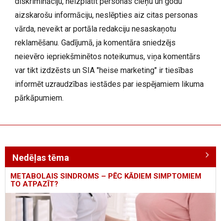
diskrimināciju, neizplatīt personas cieņu un godu
aizskarošu informāciju, neslēpties aiz citas personas
vārda, neveikt ar portāla redakciju nesaskaņotu
reklamēšanu. Gadījumā, ja komentāra sniedzējs
neievēro iepriekšminētos noteikumus, viņa komentārs
var tikt izdzēsts un SIA "heise marketing" ir tiesības
informēt uzraudzības iestādes par iespējamiem likuma
pārkāpumiem.
Nedēļas tēma
METABOLAIS SINDROMS – PĒC KĀDIEM SIMPTOMIEM
TO ATPAZĪT?