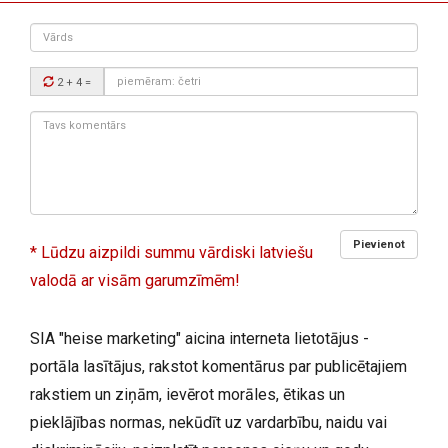
Vārds
Drošības
2 + 4
=
kods:
Tavs
komentārs:
Pievienot
* Lūdzu aizpildi summu vārdiski latviešu
valodā ar visām garumzīmēm!
SIA "heise marketing" aicina interneta lietotājus -
portāla lasītājus, rakstot komentārus par publicētajiem
rakstiem un ziņām, ievērot morāles, ētikas un
pieklājības normas, nekūdīt uz vardarbību, naidu vai