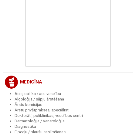
MEDICĪNA
Acis, optika / acu veselība
Algoloģija / sāpju ārstēšana
Ārstu komisijas
Ārstu privātprakses, speciālisti
Doktorāti, poliklīnikas, veselības centri
Dermatoloģija / Veneroloģija
Diagnostika
Elpceļu / plaušu saslimšanas