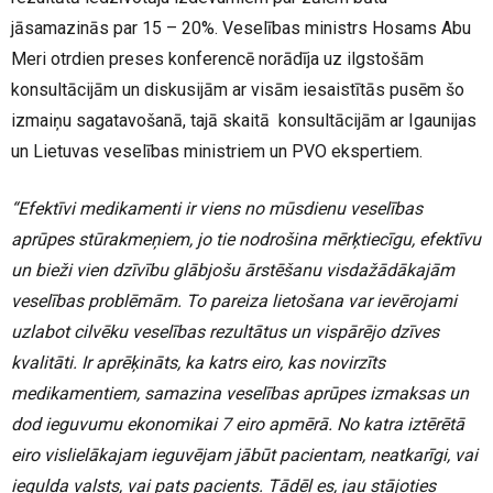
jāsamazinās par 15 – 20%. Veselības ministrs Hosams Abu
Meri otrdien preses konferencē norādīja uz ilgstošām
konsultācijām un diskusijām ar visām iesaistītās pusēm šo
izmaiņu sagatavošanā, tajā skaitā konsultācijām ar Igaunijas
un Lietuvas veselības ministriem un PVO ekspertiem.
“Efektīvi medikamenti ir viens no mūsdienu veselības
aprūpes stūrakmeņiem, jo tie nodrošina mērķtiecīgu, efektīvu
un bieži vien dzīvību glābjošu ārstēšanu visdažādākajām
veselības problēmām. To pareiza lietošana var ievērojami
uzlabot cilvēku veselības rezultātus un vispārējo dzīves
kvalitāti. Ir aprēķināts, ka katrs eiro, kas novirzīts
medikamentiem, samazina veselības aprūpes izmaksas un
dod ieguvumu ekonomikai 7 eiro apmērā. No katra iztērētā
eiro vislielākajam ieguvējam jābūt pacientam, neatkarīgi, vai
iegulda valsts, vai pats pacients. Tādēļ es, jau stājoties