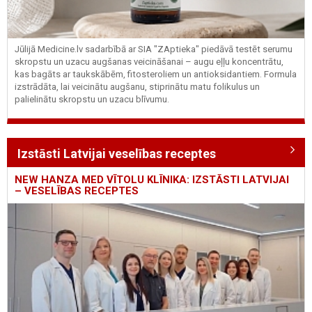
Jūlijā Medicine.lv sadarbībā ar SIA "ZAptieka" piedāvā testēt serumu
skropstu un uzacu augšanas veicināšanai – augu eļļu koncentrātu,
kas bagāts ar taukskābēm, fitosteroliem un antioksidantiem. Formula
izstrādāta, lai veicinātu augšanu, stiprinātu matu folikulus un
palielinātu skropstu un uzacu blīvumu.
Izstāsti Latvijai veselības receptes
NEW HANZA MED VĪTOLU KLĪNIKA: IZSTĀSTI LATVIJAI
– VESELĪBAS RECEPTES