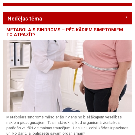
Nedēļas tēma
METABOLAIS SINDROMS – PĒC KĀDIEM SIMPTOMIEM
TO ATPAZĪT?
Metabolais sindroms mūsdienās ir viens no biežākajiem veselības
riskiem pieaugušajiem. Tas ir stāvoklis, kad organismā vienlaikus
parādās vairāki vielmaiņas traucējumi. Lasi un uzzini, kādas ir pazīmes
un, ko darīt, lai palīdzētu savam organismam!