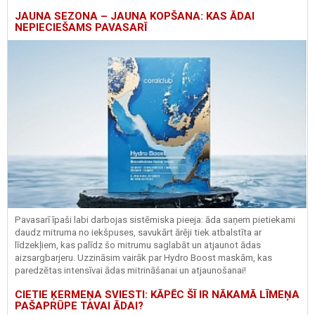
JAUNA SEZONA – JAUNA KOPŠANA: KAS ĀDAI
NEPIECIEŠAMS PAVASARĪ
Pavasarī īpaši labi darbojas sistēmiska pieeja: āda saņem pietiekami
daudz mitruma no iekšpuses, savukārt ārēji tiek atbalstīta ar
līdzekļiem, kas palīdz šo mitrumu saglabāt un atjaunot ādas
aizsargbarjeru.
Uzzināsim vairāk par
Hydro
Boost
maskām, kas
paredzētas intensīvai ādas mitrināšanai un atjaunošanai!
CIETIE ĶERMEŅA SVIESTI: KĀPĒC ŠĪ IR NĀKAMĀ LĪMEŅA
PAŠAPRŪPE TAVAI ĀDAI?