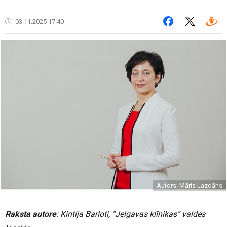
03.11.2025 17:40
Autors: Māris Lazdāns
Raksta autore
: Kintija Barloti, “Jelgavas klīnikas” valdes