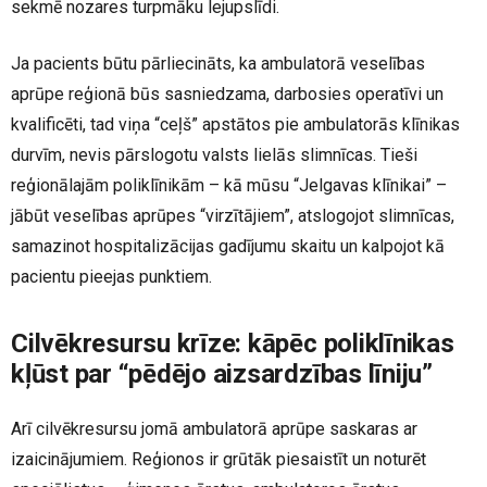
sekmē nozares turpmāku lejupslīdi.
Ja pacients būtu pārliecināts, ka ambulatorā veselības
aprūpe reģionā būs sasniedzama, darbosies operatīvi un
kvalificēti, tad viņa “ceļš” apstātos pie ambulatorās klīnikas
durvīm, nevis pārslogotu valsts lielās slimnīcas. Tieši
reģionālajām poliklīnikām – kā mūsu “Jelgavas klīnikai” –
jābūt veselības aprūpes “virzītājiem”, atslogojot slimnīcas,
samazinot hospitalizācijas gadījumu skaitu un kalpojot kā
pacientu pieejas punktiem.
Cilvēkresursu krīze: kāpēc poliklīnikas
kļūst par “pēdējo aizsardzības līniju”
Arī cilvēkresursu jomā ambulatorā aprūpe saskaras ar
izaicinājumiem. Reģionos ir grūtāk piesaistīt un noturēt