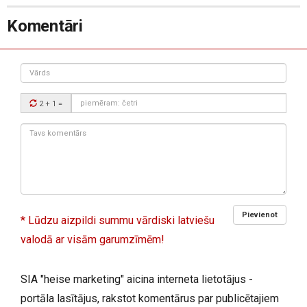
Komentāri
Vārds
Drošības
2 + 1
=
kods:
Tavs
komentārs:
Pievienot
* Lūdzu aizpildi summu vārdiski latviešu
valodā ar visām garumzīmēm!
SIA "heise marketing" aicina interneta lietotājus -
portāla lasītājus, rakstot komentārus par publicētajiem