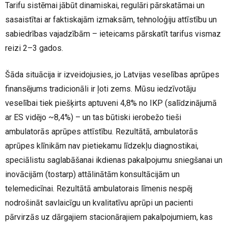
Tarifu sistēmai jābūt dinamiskai, regulāri pārskatāmai un
sasaistītai ar faktiskajām izmaksām, tehnoloģiju attīstību un
sabiedrības vajadzībām – ieteicams pārskatīt tarifus vismaz
reizi 2–3 gados.
Šāda situācija ir izveidojusies, jo Latvijas veselības aprūpes
finansējums tradicionāli ir ļoti zems. Mūsu iedzīvotāju
veselībai tiek piešķirts aptuveni 4,8% no IKP (salīdzinājumā
ar ES vidējo ~8,4%) – un tas būtiski ierobežo tieši
ambulatorās aprūpes attīstību. Rezultātā, ambulatorās
aprūpes klīnikām nav pietiekamu līdzekļu diagnostikai,
speciālistu saglabāšanai ikdienas pakalpojumu sniegšanai un
inovācijām (tostarp) attālinātām konsultācijām un
telemedicīnai. Rezultātā ambulatorais līmenis nespēj
nodrošināt savlaicīgu un kvalitatīvu aprūpi un pacienti
pārvirzās uz dārgajiem stacionārajiem pakalpojumiem, kas