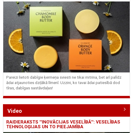
Pareizi lietoti dabīgie ķermeņa sviesti ne tikai mitrina, bet arī palīdz
ādai atjaunoties dziļākā līmenī. Uzzini, ko tavai ādai patiesībā dod
tīras, dabīgas sastāvdaļas!
Video
RAIDIERAKSTS ''INOVĀCIJAS VESELĪBĀ'': VESELĪBAS
TEHNOLOĢIJAS UN TO PIEEJAMĪBA