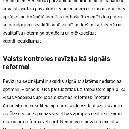
reģionāliem veselības pārvaldības centriem ciešā sadarbībā
ar valsti, vietējo pašvaldību, stacionāriem un citiem veselības
aprūpes nodrošinātājiem. Tas nodrošinās vienlīdzīgu pieeju
un pakalpojumu kvalitāti visā valstī, nodrošinot atbilstošu un
kvalitatīvu ilgtermiņa stratēģiju un mērķtiecīgus
kapitālieguldījumus.
Valsts kontroles revīzija kā signāls
reformai
Revīzijas secinājumi ir skaidrs signāls: sistēma nedarbojas
optimāli. Pienācis laiks paraudzīties uz ambulatoro aprūpi kā
visas veselības aprūpes sistēmas reformas “motoru”.
Ambulatorās veselības aprūpes centri var kļūt par inovāciju,
profilakses un kopienas veselības aprūpes centriem, kamēr
stacionārā reforma vēl norit. Ņemot vērā nozares ministra