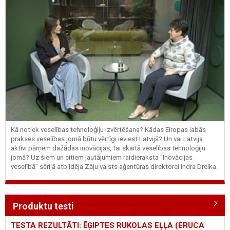
Kā notiek veselības tehnoloģiju izvērtēšana? Kādas Eiropas labās
prakses veselības jomā būtu vērtīgi ieviest Latvijā? Un vai Latvija
aktīvi pārņem dažādas inovācijas, tai skaitā veselības tehnoloģiju
jomā? Uz šiem un citiem jautājumiem raidieraksta "Inovācijas
veselībā" sērijā atbildēja Zāļu valsts aģentūras direktorei Indra Dreika.
Produktu testi
TESTA REZULTĀTI: ĒĢIPTES RUKOLAS EĻĻA (ERUCA