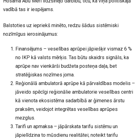
Hosama Abu Meri līdzšinējo darbību, ticu, ka viņa politiskajā
vadībā tas ir iespējams.
Balstoties uz iepriekš minēto, redzu šādus sistēmiski
nozīmīgus ierosinājumus:
Finansējums – veselības aprūpei jāpiešķir vismaz 6 %
no IKP kā valsts mērķis. Tas būtu skaidrs signāls, ka
aprūpe nav vienkārši budžeta posteņa daļa, bet
stratēģiskas nozīmes joma.
Reģionālā ambulatorā aprūpe kā pārvaldības modelis –
jāveido spēcīgi reģionālie ambulatorie veselības centri
kā vienota ekosistēma sadarbībā ar ģimenes ārstu
praksēm, veidojot integrētas veselības aprūpes
mezglus.
Tarifi un apmaksa – jāpārskata tarifu sistēmu un
jāpielīdzina to mūsdienu realitātei; noteikt tarifu