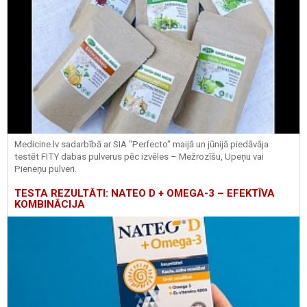
Medicine.lv sadarbībā ar SIA "Perfecto" maijā un jūnijā piedāvāja
testēt FITY dabas pulverus pēc izvēles – Mežrozīšu, Upeņu vai
Pieneņu pulveri.
TESTA REZULTĀTI: NATEO D + OMEGA-3 – EFEKTĪVA
KOMBINĀCIJA