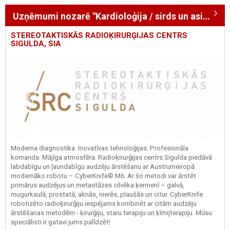
Uzņēmumi nozarē "Kardioloģija / sirds un asinsvadu sistēma"
STEREOTAKTISKĀS RADIOĶIRURĢIJAS CENTRS
SIGULDA, SIA
Moderna diagnostika. Inovatīvas tehnoloģijas. Profesionāla
komanda. Mājīga atmosfēra. Radioķirurģijas centrs Sigulda piedāvā
labdabīgu un ļaundabīgu audzēju ārstēšanu ar Austrumeiropā
modernāko robotu – CyberKnife® M6. Ar šo metodi var ārstēt
primārus audzējus un metastāzes cilvēka ķermenī – galvā,
mugurkaulā, prostatā, aknās, nierēs, plaušās un citur. CyberKnife
robotizēto radioķirurģiju iespējams kombinēt ar citām audzēju
ārstēšanas metodēm - ķirurģiju, staru terapiju un ķīmijterapiju. Mūsu
speciālisti ir gatavi jums palīdzēt!