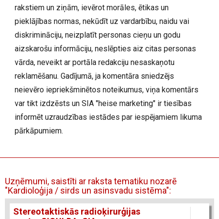
rakstiem un ziņām, ievērot morāles, ētikas un
pieklājības normas, nekūdīt uz vardarbību, naidu vai
diskrimināciju, neizplatīt personas cieņu un godu
aizskarošu informāciju, neslēpties aiz citas personas
vārda, neveikt ar portāla redakciju nesaskaņotu
reklamēšanu. Gadījumā, ja komentāra sniedzējs
neievēro iepriekšminētos noteikumus, viņa komentārs
var tikt izdzēsts un SIA "heise marketing" ir tiesības
informēt uzraudzības iestādes par iespējamiem likuma
pārkāpumiem.
Uzņēmumi, saistīti ar raksta tematiku nozarē
"Kardioloģija / sirds un asinsvadu sistēma":
Stereotaktiskās radioķirurģijas