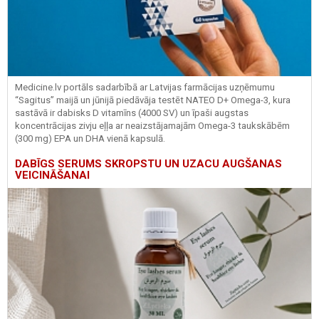
Medicine.lv portāls sadarbībā ar Latvijas farmācijas uzņēmumu
“Sagitus” maijā un jūnijā piedāvāja testēt NATEO D+ Omega-3, kura
sastāvā ir dabisks D vitamīns (4000 SV) un īpaši augstas
koncentrācijas zivju eļļa ar neaizstājamajām Omega-3 taukskābēm
(300 mg) EPA un DHA vienā kapsulā.
DABĪGS SERUMS SKROPSTU UN UZACU AUGŠANAS
VEICINĀŠANAI