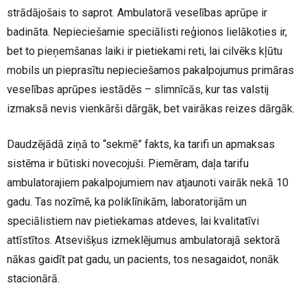
strādājošais to saprot. Ambulatorā veselības aprūpe ir
badināta. Nepieciešamie speciālisti reģionos lielākoties ir,
bet to pieņemšanas laiki ir pietiekami reti, lai cilvēks kļūtu
mobils un pieprasītu nepieciešamos pakalpojumus primāras
veselības aprūpes iestādēs – slimnīcās, kur tas valstij
izmaksā nevis vienkārši dārgāk, bet vairākas reizes dārgāk.
Daudzējādā ziņā to “sekmē” fakts, ka tarifi un apmaksas
sistēma ir būtiski novecojuši. Piemēram, daļa tarifu
ambulatorajiem pakalpojumiem nav atjaunoti vairāk nekā 10
gadu. Tas nozīmē, ka poliklīnikām, laboratorijām un
speciālistiem nav pietiekamas atdeves, lai kvalitatīvi
attīstītos. Atsevišķus izmeklējumus ambulatorajā sektorā
nākas gaidīt pat gadu, un pacients, tos nesagaidot, nonāk
stacionārā.