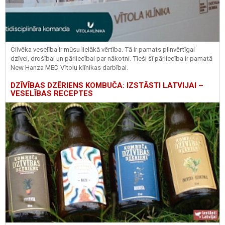
Cilvēka veselība ir mūsu lielākā vērtība. Tā ir pamats pilnvērtīgai
dzīvei, drošībai un pārliecībai par nākotni. Tieši šī pārliecība ir pamatā
New Hanza MED Vītolu klīnikas darbībai.
DZĪVĪBAS DZĒRIENS KOMBUČA: IZSTĀSTI LATVIJAI –
VESELĪBAS RECEPTES