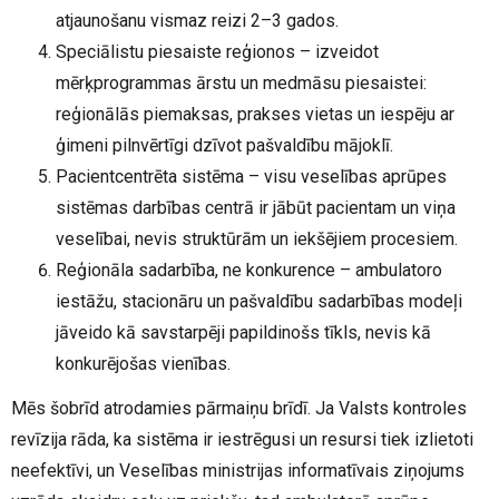
atjaunošanu vismaz reizi 2–3 gados.
Speciālistu piesaiste reģionos – izveidot
mērķprogrammas ārstu un medmāsu piesaistei:
reģionālās piemaksas, prakses vietas un iespēju ar
ģimeni pilnvērtīgi dzīvot pašvaldību mājoklī.
Pacientcentrēta sistēma – visu veselības aprūpes
sistēmas darbības centrā ir jābūt pacientam un viņa
veselībai, nevis struktūrām un iekšējiem procesiem.
Reģionāla sadarbība, ne konkurence – ambulatoro
iestāžu, stacionāru un pašvaldību sadarbības modeļi
jāveido kā savstarpēji papildinošs tīkls, nevis kā
konkurējošas vienības.
Mēs šobrīd atrodamies pārmaiņu brīdī. Ja Valsts kontroles
revīzija rāda, ka sistēma ir iestrēgusi un resursi tiek izlietoti
neefektīvi, un Veselības ministrijas informatīvais ziņojums