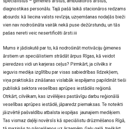
speciālistus – ģimenes ārstus, ambulatoros ārstus,
diagnostikas personālu. Tajā pašā laikā stacionāros redzams
absurds: kā liecina valsts revīzija, uzņemšanas nodaļās bieži
vien nav nodrošināta vairāk nekā puse dežūrstundu, un tās
pašas nereti veic nesertificēti ārsti.iii
Mums ir jādiskutē par to, kā nodrošināt motivāciju ģimenes
ārstiem un speciālistiem strādāt ārpus Rīgas, kā veidot
pieredzes vidi un karjeras ceļus? Pirmkārt, ja cilvēks ir
ieguvis mediķa izglītību par visas sabiedrības līdzekļiem,
viņa praktiskās zināšanas vislabāk iespējams papildināt tieši
publiskā sektora veselības aprūpes iestādēs reģionā.
Otrkārt, cilvēkam, kas izvēlējies pastāvīgu darbu reģionālā
veselības aprūpes iestādē, jāparedz piemaksas. Te noteikti
jāizvērtē pašvaldību atbalsta iespējas jaunajiem mediķiem.
Tas vismaz daļēji novērsīs kā speciālistu drūzmēšanos Rīgā,
tā mazinās to pārcelšanos uz ārzemēm. Galu galā, treškārt,