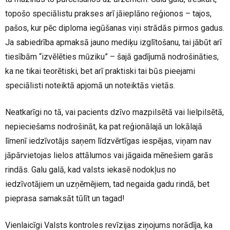
topošo speciālistu prakses arī jāieplāno reģionos – tajos,
pašos, kur pēc diploma iegūšanas viņi strādās pirmos gadus.
Ja sabiedrība apmaksā jauno mediķu izglītošanu, tai jābūt arī
tiesībām “izvēlēties mūziku” – šajā gadījumā nodrošināties,
ka ne tikai teorētiski, bet arī praktiski tai būs pieejami
speciālisti noteiktā apjomā un noteiktās vietās.
Neatkarīgi no tā, vai pacients dzīvo mazpilsētā vai lielpilsētā,
nepieciešams nodrošināt, ka pat reģionālajā un lokālajā
līmenī iedzīvotājs saņem līdzvērtīgas iespējas, viņam nav
jāpārvietojas lielos attālumos vai jāgaida mēnešiem garās
rindās. Galu galā, kad valsts iekasē nodokļus no
iedzīvotājiem un uzņēmējiem, tad negaida gadu rindā, bet
pieprasa samaksāt tūlīt un tagad!
Vienlaicīgi Valsts kontroles revīzijas ziņojums norādīja, ka