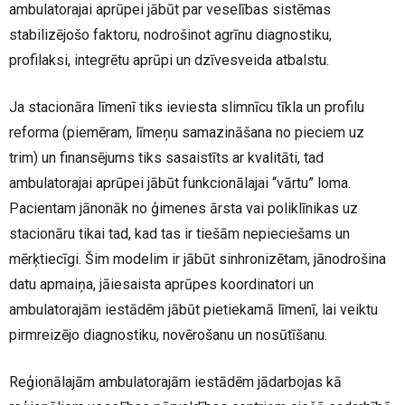
ambulatorajai aprūpei jābūt par veselības sistēmas
stabilizējošo faktoru, nodrošinot agrīnu diagnostiku,
profilaksi, integrētu aprūpi un dzīvesveida atbalstu.
Ja stacionāra līmenī tiks ieviesta slimnīcu tīkla un profilu
reforma (piemēram, līmeņu samazināšana no pieciem uz
trim) un finansējums tiks sasaistīts ar kvalitāti, tad
ambulatorajai aprūpei jābūt funkcionālajai “vārtu” loma.
Pacientam jānonāk no ģimenes ārsta vai poliklīnikas uz
stacionāru tikai tad, kad tas ir tiešām nepieciešams un
mērķtiecīgi. Šim modelim ir jābūt sinhronizētam, jānodrošina
datu apmaiņa, jāiesaista aprūpes koordinatori un
ambulatorajām iestādēm jābūt pietiekamā līmenī, lai veiktu
pirmreizējo diagnostiku, novērošanu un nosūtīšanu.
Reģionālajām ambulatorajām iestādēm jādarbojas kā