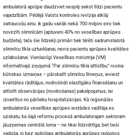
ambulatorā aprūpe daudzviet nespēj sekot līdzi pacientu
vajadzībām. Pēdējā Valsts kontroles revīzija atklāj
satraucošu ainu: ik gadu vairāk nekā 700 miljoni eiro tiek
novirzīti slimnīcām (aptuveni 40% no veselības aprūpes
budžeta), taču šie līdzekļi primāri tiek tērēti sadrumstalotā
slimnīcu tīkla uzturēšanai, nevis pacientu aprūpes kvalitātes
uzlabošanai. Vienlaicīgi Veselības ministrija (VM)
informatīvajā ziņojumā “Par slimnīcu tīkla attīstību” rosina
būtiskas izmaiņas – pārskatīt slimnīcu līmeņus, ieviest
kvalitātes rādītājus, nodrošināt elastīgāku finansēšanu un
attīstīt observācijas (novērošanas) pakalpojumus, lai
izvairītos no pārlieku hospitalizācijas. Kā reģionālās
ambulatorās veselības aprūpes iestādes vadītāja es
uzskatu, ka šajā reformu procesā ambulatorajam sektoram
jāuzņemas centrālā loma – ne tikai līdzvērtīga, bet tieši
vadoša, jo bez spēcīgas ambulatorās aprūpes reģionos