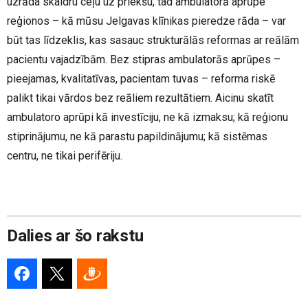
uzrāda skaidru ceļu uz priekšu, tad ambulatorā aprūpe
reģionos – kā mūsu Jelgavas klīnikas pieredze rāda – var
būt tas līdzeklis, kas sasauc strukturālās reformas ar reālām
pacientu vajadzībām. Bez stipras ambulatorās aprūpes –
pieejamas, kvalitatīvas, pacientam tuvas – reforma riskē
palikt tikai vārdos bez reāliem rezultātiem. Aicinu skatīt
ambulatoro aprūpi kā investīciju, ne kā izmaksu; kā reģionu
stiprinājumu, ne kā parastu papildinājumu; kā sistēmas
centru, ne tikai perifēriju.
Dalies ar šo rakstu