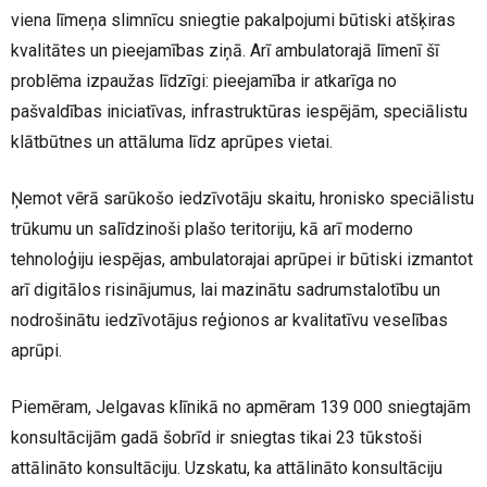
viena līmeņa slimnīcu sniegtie pakalpojumi būtiski atšķiras
kvalitātes un pieejamības ziņā. Arī ambulatorajā līmenī šī
problēma izpaužas līdzīgi: pieejamība ir atkarīga no
pašvaldības iniciatīvas, infrastruktūras iespējām, speciālistu
klātbūtnes un attāluma līdz aprūpes vietai.
Ņemot vērā sarūkošo iedzīvotāju skaitu, hronisko speciālistu
trūkumu un salīdzinoši plašo teritoriju, kā arī moderno
tehnoloģiju iespējas, ambulatorajai aprūpei ir būtiski izmantot
arī digitālos risinājumus, lai mazinātu sadrumstalotību un
nodrošinātu iedzīvotājus reģionos ar kvalitatīvu veselības
aprūpi.
Piemēram, Jelgavas klīnikā no apmēram 139 000 sniegtajām
konsultācijām gadā šobrīd ir sniegtas tikai 23 tūkstoši
attālināto konsultāciju. Uzskatu, ka attālināto konsultāciju