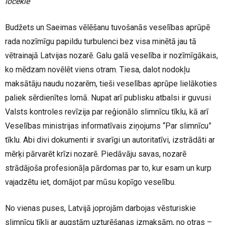
locekle
Budžets un Saeimas vēlēšanu tuvošanās veselības aprūpē
rada nozīmīgu papildu turbulenci bez visa minētā jau tā
vētrainajā Latvijas nozarē. Galu galā veselība ir nozīmīgākais,
ko mēdzam novēlēt viens otram. Tiesa, dalot nodokļu
maksātāju naudu nozarēm, tieši veselības aprūpe lielākoties
paliek sērdienītes lomā. Nupat arī publisku atbalsi ir guvusi
Valsts kontroles revīzija par reģionālo slimnīcu tīklu, kā arī
Veselības ministrijas informatīvais ziņojums “Par slimnīcu”
tīklu. Abi divi dokumenti ir svarīgi un autoritatīvi, izstrādāti ar
mērķi pārvarēt krīzi nozarē. Piedāvāju savas, nozarē
strādājoša profesionāļa pārdomas par to, kur esam un kurp
vajadzētu iet, domājot par mūsu kopīgo veselību.
No vienas puses, Latvijā joprojām darbojas vēsturiskie
slimnīcu tīkli ar augstām uzturēšanas izmaksām, no otras –