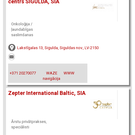
centrs SIGULDA, SIA
Onkoloģija /
ļaundabīgas
saslimšanas
Lakstīgalas 13, Sigulda, Siguldas nov., LV-2150
+371 20270077
WAZE
WWW
navigācija
Zepter International Baltic, SIA
Ārstu privātprakses,
speciālisti