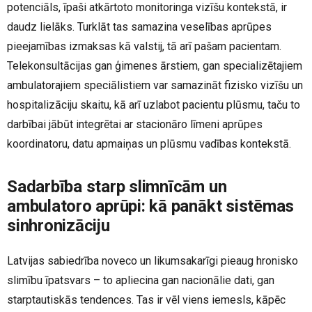
potenciāls, īpaši atkārtoto monitoringa vizīšu kontekstā, ir
daudz lielāks. Turklāt tas samazina veselības aprūpes
pieejamības izmaksas kā valstij, tā arī pašam pacientam.
Telekonsultācijas gan ģimenes ārstiem, gan specializētajiem
ambulatorajiem speciālistiem var samazināt fizisko vizīšu un
hospitalizāciju skaitu, kā arī uzlabot pacientu plūsmu, taču to
darbībai jābūt integrētai ar stacionāro līmeni aprūpes
koordinatoru, datu apmaiņas un plūsmu vadības kontekstā.
Sadarbība starp slimnīcām un
ambulatoro aprūpi: kā panākt sistēmas
sinhronizāciju
Latvijas sabiedrība noveco un likumsakarīgi pieaug hronisko
slimību īpatsvars – to apliecina gan nacionālie dati, gan
starptautiskās tendences. Tas ir vēl viens iemesls, kāpēc