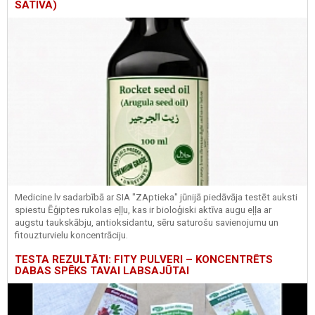
SATIVA)
Medicine.lv sadarbībā ar SIA "ZAptieka" jūnijā piedāvāja testēt auksti
spiestu Ēģiptes rukolas eļļu, kas ir bioloģiski aktīva augu eļļa ar
augstu taukskābju, antioksidantu, sēru saturošu savienojumu un
fitouzturvielu koncentrāciju.
TESTA REZULTĀTI: FITY PULVERI – KONCENTRĒTS
DABAS SPĒKS TAVAI LABSAJŪTAI