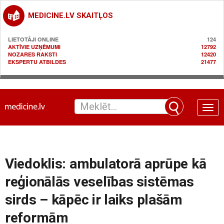
MEDICINE.LV SKAITĻOS
LIETOTĀJI ONLINE
124
AKTĪVIE UZŅĒMUMI
12792
NOZARES RAKSTI
12420
EKSPERTU ATBILDES
21477
Toggle
naviga
Viedoklis: ambulatorā aprūpe kā
reģionālās veselības sistēmas
sirds – kāpēc ir laiks plašām
reformām