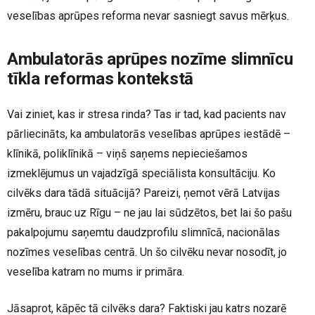
veselības aprūpes reforma nevar sasniegt savus mērķus.
Ambulatorās aprūpes nozīme slimnīcu
tīkla reformas kontekstā
Vai ziniet, kas ir stresa rinda? Tas ir tad, kad pacients nav
pārliecināts, ka ambulatorās veselības aprūpes iestādē –
klīnikā, poliklīnikā – viņš saņems nepieciešamos
izmeklējumus un vajadzīgā speciālista konsultāciju. Ko
cilvēks dara tādā situācijā? Pareizi, ņemot vērā Latvijas
izmēru, brauc uz Rīgu – ne jau lai sūdzētos, bet lai šo pašu
pakalpojumu saņemtu daudzprofilu slimnīcā, nacionālas
nozīmes veselības centrā. Un šo cilvēku nevar nosodīt, jo
veselība katram no mums ir primāra.
Jāsaprot, kāpēc tā cilvēks dara? Faktiski jau katrs nozarē