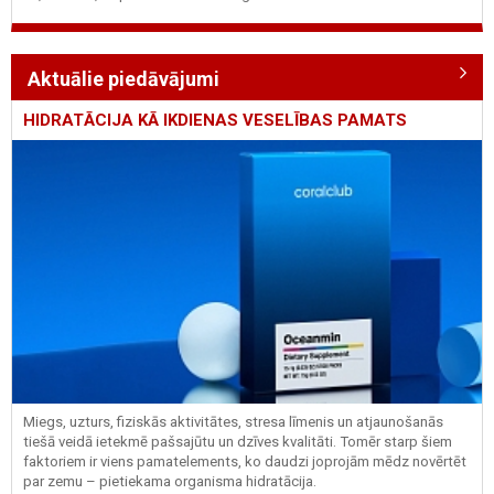
Aktuālie piedāvājumi
HIDRATĀCIJA KĀ IKDIENAS VESELĪBAS PAMATS
Miegs, uzturs, fiziskās aktivitātes, stresa līmenis un atjaunošanās
tiešā veidā ietekmē pašsajūtu un dzīves kvalitāti. Tomēr starp šiem
faktoriem ir viens pamatelements, ko daudzi joprojām mēdz novērtēt
par zemu – pietiekama organisma hidratācija.