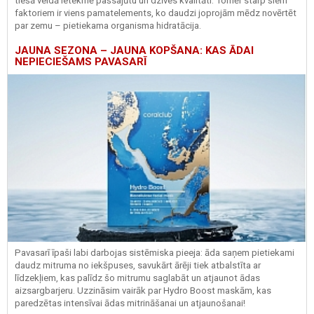
tiešā veidā ietekmē pašsajūtu un dzīves kvalitāti. Tomēr starp šiem
faktoriem ir viens pamatelements, ko daudzi joprojām mēdz novērtēt
par zemu – pietiekama organisma hidratācija.
JAUNA SEZONA – JAUNA KOPŠANA: KAS ĀDAI
NEPIECIEŠAMS PAVASARĪ
Pavasarī īpaši labi darbojas sistēmiska pieeja: āda saņem pietiekami
daudz mitruma no iekšpuses, savukārt ārēji tiek atbalstīta ar
līdzekļiem, kas palīdz šo mitrumu saglabāt un atjaunot ādas
aizsargbarjeru.
Uzzināsim vairāk par
Hydro
Boost
maskām, kas
paredzētas intensīvai ādas mitrināšanai un atjaunošanai!