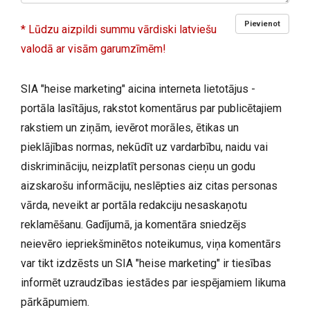
Pievienot
* Lūdzu aizpildi summu vārdiski latviešu
valodā ar visām garumzīmēm!
SIA "heise marketing" aicina interneta lietotājus -
portāla lasītājus, rakstot komentārus par publicētajiem
rakstiem un ziņām, ievērot morāles, ētikas un
pieklājības normas, nekūdīt uz vardarbību, naidu vai
diskrimināciju, neizplatīt personas cieņu un godu
aizskarošu informāciju, neslēpties aiz citas personas
vārda, neveikt ar portāla redakciju nesaskaņotu
reklamēšanu. Gadījumā, ja komentāra sniedzējs
neievēro iepriekšminētos noteikumus, viņa komentārs
var tikt izdzēsts un SIA "heise marketing" ir tiesības
informēt uzraudzības iestādes par iespējamiem likuma
pārkāpumiem.