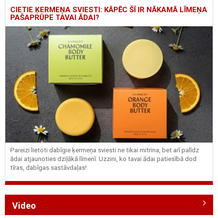
CIETIE ĶERMEŅA SVIESTI: KĀPĒC ŠĪ IR NĀKAMĀ LĪMEŅA
PAŠAPRŪPE TAVAI ĀDAI?
Pareizi lietoti dabīgie ķermeņa sviesti ne tikai mitrina, bet arī palīdz
ādai atjaunoties dziļākā līmenī. Uzzini, ko tavai ādai patiesībā dod
tīras, dabīgas sastāvdaļas!
Video