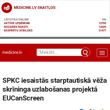
MEDICINE.LV SKAITĻOS
LIETOTĀJI ONLINE
166
AKTĪVIE UZŅĒMUMI
12793
NOZARES RAKSTI
12420
EKSPERTU ATBILDES
21477
Toggle
naviga
SPKC iesaistās starptautiskā vēža
skrīninga uzlabošanas projektā
EUCanScreen