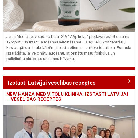
Jūlijā Medicine.lv sadarbībā ar SIA "ZAptieka" piedāvā testēt serumu
skropstu un uzacu augšanas veicināšanai – augu eļļu koncentrātu,
kas bagāts ar taukskābēm, fitosteroliem un antioksidantiem. Formula
izstrādāta, lai veicinātu augšanu, stiprinātu matu folikulus un
palielinātu skropstu un uzacu blīvumu.
Izstāsti Latvijai veselības receptes
NEW HANZA MED VĪTOLU KLĪNIKA: IZSTĀSTI LATVIJAI
– VESELĪBAS RECEPTES