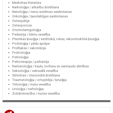
Medicīnas literatūra
Narkoloģija / atkarību ārstēšana
Neiroloģija / nervu sistēmas saslimšanas
Onkoloģija / ļaundabīgas saslimšanas
Osteopātija
Osteoporoze
Otorinolaringoloģija
Pediatrija / bērnu veselība
Plastikas ķirurģija / estētiskā, rokas, rekonstruktīvā ķirurģija
Podoloģija / pēdu aprūpe
Profilakse / vakcinācija
Proktoloģija
Psiholoģija
Psihoterapija / psihiatrija
Reimatoloģija / kaulu, locītavu un saistaudu slimības
Seksoloģija / seksuālā veselība
Slimnīcas / stacionārā ārstēšana
Traumatoloģija / ortopēdija / ķirurģija
Triholoģija / matu veselība
Uroloģija / nefroloģija
Zobārstniecība / mutes veselība