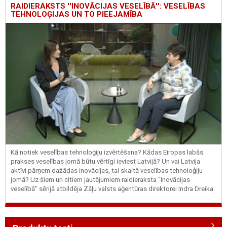
RAIDIERAKSTS ''INOVĀCIJAS VESELĪBĀ'': VESELĪBAS
TEHNOLOĢIJAS UN TO PIEEJAMĪBA
Kā notiek veselības tehnoloģiju izvērtēšana? Kādas Eiropas labās
prakses veselības jomā būtu vērtīgi ieviest Latvijā? Un vai Latvija
aktīvi pārņem dažādas inovācijas, tai skaitā veselības tehnoloģiju
jomā? Uz šiem un citiem jautājumiem raidieraksta "Inovācijas
veselībā" sērijā atbildēja Zāļu valsts aģentūras direktorei Indra Dreika.