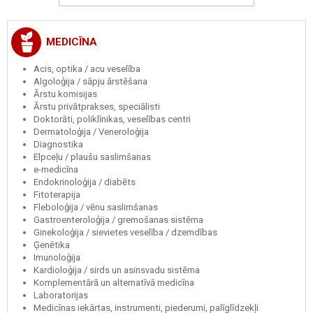
MEDICĪNA
Acis, optika / acu veselība
Algoloģija / sāpju ārstēšana
Ārstu komisijas
Ārstu privātprakses, speciālisti
Doktorāti, poliklīnikas, veselības centri
Dermatoloģija / Veneroloģija
Diagnostika
Elpceļu / plaušu saslimšanas
e-medicīna
Endokrinoloģija / diabēts
Fitoterapija
Fleboloģija / vēnu saslimšanas
Gastroenteroloģija / gremošanas sistēma
Ginekoloģija / sievietes veselība / dzemdības
Ģenētika
Imunoloģija
Kardioloģija / sirds un asinsvadu sistēma
Komplementārā un alternatīvā medicīna
Laboratorijas
Medicīnas iekārtas, instrumenti, piederumi, palīglīdzekļi