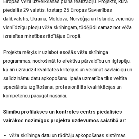
Eiropas Vēža uzveikšanas plāna realizāciju. Projekts, kurā
piedalās 29 valstis, tostarp 25 Eiropas Savienības
dalībvalstis, Ukraina, Moldova, Norvēģija un Islande, veicinās
vienlīdzīgu pieeju vēža skrīningam, tādējādi samazinot vēža
izraisītas mirstības rādītājus Eiropā.
Projekta mērķis ir uzlabot esošās vēža skrīninga
programmas, nodrošināt to efektīvu pārvaldību un ilgtspēju,
kā arī uzraudzīt kvalitātes kritērijus un veicināt savlaicīgu un
salīdzināmu datu apkopošanu. Īpaša uzmanība tiks veltīta
speciālistu izglītošanai, profesionālās kvalifikācijas un
kompetenču paaugstināšanai.
Slimību profilakses un kontroles centrs piedalīsies
vairākos nozīmīgos projekta uzdevumos saistībā ar:
vēža skrīninga datu un rādītāju apkopošanas sistēmas