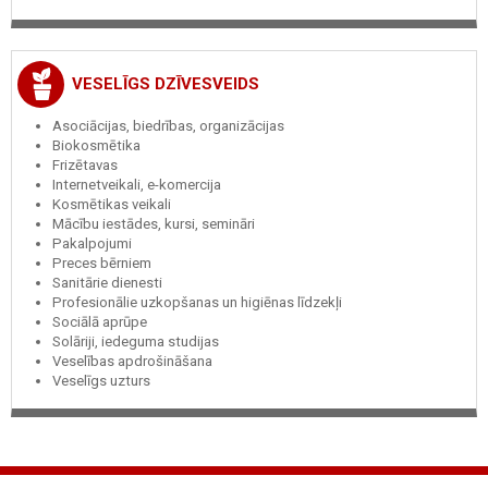
VESELĪGS DZĪVESVEIDS
Asociācijas, biedrības, organizācijas
Biokosmētika
Frizētavas
Internetveikali, e-komercija
Kosmētikas veikali
Mācību iestādes, kursi, semināri
Pakalpojumi
Preces bērniem
Sanitārie dienesti
Profesionālie uzkopšanas un higiēnas līdzekļi
Sociālā aprūpe
Solāriji, iedeguma studijas
Veselības apdrošināšana
Veselīgs uzturs