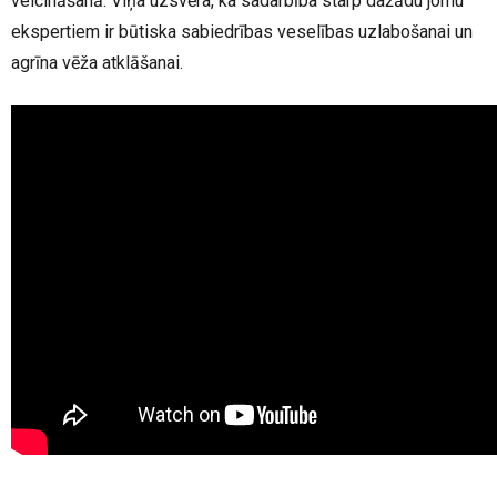
veicināšanā. Viņa uzsvēra, ka sadarbība starp dažādu jomu
ekspertiem ir būtiska sabiedrības veselības uzlabošanai un
agrīna vēža atklāšanai.