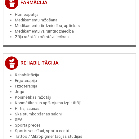
FARMĀCIJA
Homeopātija
Medikamentu ražošana
Medikamentu tirdzniecība, aptiekas
Medikamentu vairumtirdzniecība
Zāļu ražotāju pārstāvniecības
REHABILITĀCIJA
Rehabilitācija
Ergoterapija
Fizioterapija
Joga
Kosmētikas ražotāji
Kosmētikas un aprīkojuma izplatītāji
Pirtis, saunas
Skaistumkopšanas saloni
SPA
Sporta preces
Sports veselībai, sporta centri
Tattoo / Mikropigmentācijas studijas