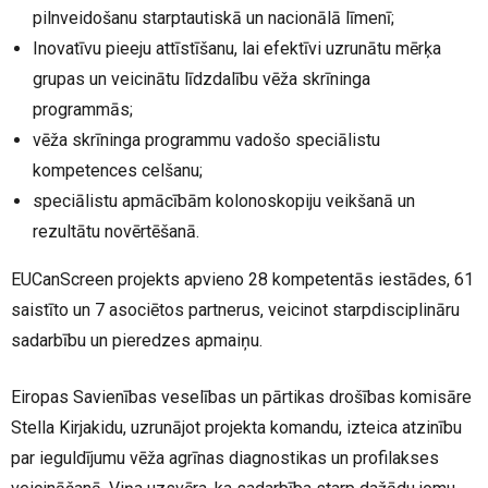
pilnveidošanu starptautiskā un nacionālā līmenī;
Inovatīvu pieeju attīstīšanu, lai efektīvi uzrunātu mērķa
grupas un veicinātu līdzdalību vēža skrīninga
programmās;
vēža skrīninga programmu vadošo speciālistu
kompetences celšanu;
speciālistu apmācībām kolonoskopiju veikšanā un
rezultātu novērtēšanā.
EUCanScreen projekts apvieno 28 kompetentās iestādes, 61
saistīto un 7 asociētos partnerus, veicinot starpdisciplināru
sadarbību un pieredzes apmaiņu.
Eiropas Savienības veselības un pārtikas drošības komisāre
Stella Kirjakidu, uzrunājot projekta komandu, izteica atzinību
par ieguldījumu vēža agrīnas diagnostikas un profilakses