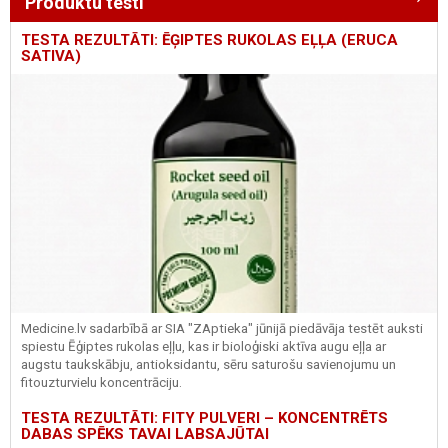
Produktu testi
TESTA REZULTĀTI: ĒĢIPTES RUKOLAS EĻĻA (ERUCA
SATIVA)
Medicine.lv sadarbībā ar SIA "ZAptieka" jūnijā piedāvāja testēt auksti
spiestu Ēģiptes rukolas eļļu, kas ir bioloģiski aktīva augu eļļa ar
augstu taukskābju, antioksidantu, sēru saturošu savienojumu un
fitouzturvielu koncentrāciju.
TESTA REZULTĀTI: FITY PULVERI – KONCENTRĒTS
DABAS SPĒKS TAVAI LABSAJŪTAI