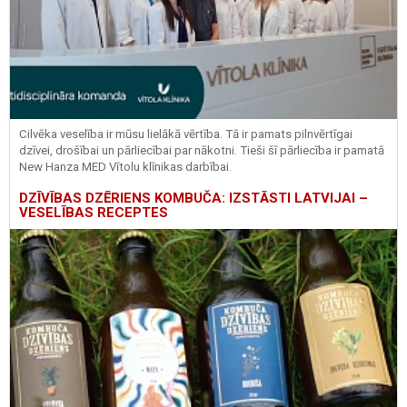
Cilvēka veselība ir mūsu lielākā vērtība. Tā ir pamats pilnvērtīgai
dzīvei, drošībai un pārliecībai par nākotni. Tieši šī pārliecība ir pamatā
New Hanza MED Vītolu klīnikas darbībai.
DZĪVĪBAS DZĒRIENS KOMBUČA: IZSTĀSTI LATVIJAI –
VESELĪBAS RECEPTES