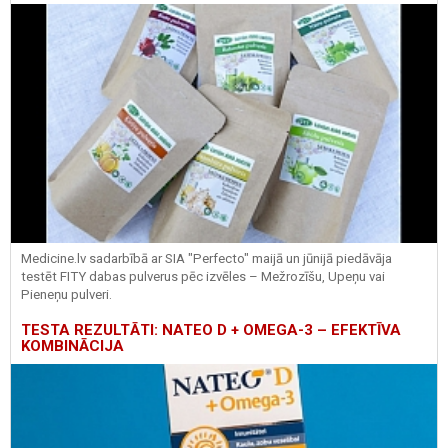
Medicine.lv sadarbībā ar SIA "Perfecto" maijā un jūnijā piedāvāja
testēt FITY dabas pulverus pēc izvēles – Mežrozīšu, Upeņu vai
Pieneņu pulveri.
TESTA REZULTĀTI: NATEO D + OMEGA-3 – EFEKTĪVA
KOMBINĀCIJA