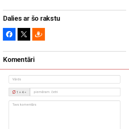
Dalies ar šo rakstu
Komentāri
Vārds
Drošības
1 + 4
=
kods:
Tavs
komentārs: