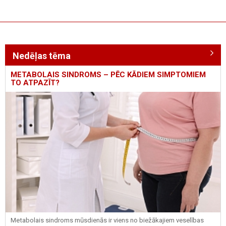
Nedēļas tēma
METABOLAIS SINDROMS – PĒC KĀDIEM SIMPTOMIEM
TO ATPAZĪT?
Metabolais sindroms mūsdienās ir viens no biežākajiem veselības