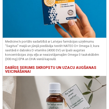
Medicine.lv portāls sadarbībā ar Latvijas farmācijas uzņēmumu
“Sagitus” maijā un jūnijā piedāvāja testēt NATEO D+ Omega-3, kura
sastāvā ir dabisks D vitamīns (4000 SV) un īpaši augstas
koncentrācijas zivju eļļa ar neaizstājamajām Omega-3 taukskābēm
(300 mg) EPA un DHA vienā kapsulā.
DABĪGS SERUMS SKROPSTU UN UZACU AUGŠANAS
VEICINĀŠANAI