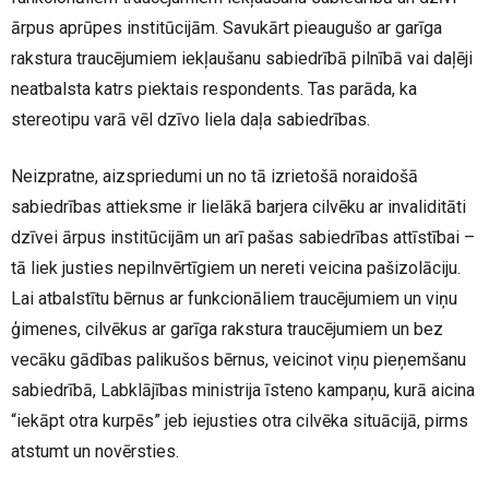
ārpus aprūpes institūcijām. Savukārt pieaugušo ar garīga
rakstura traucējumiem iekļaušanu sabiedrībā pilnībā vai daļēji
neatbalsta katrs piektais respondents. Tas parāda, ka
stereotipu varā vēl dzīvo liela daļa sabiedrības.
Neizpratne, aizspriedumi un no tā izrietošā noraidošā
sabiedrības attieksme ir lielākā barjera cilvēku ar invaliditāti
dzīvei ārpus institūcijām un arī pašas sabiedrības attīstībai –
tā liek justies nepilnvērtīgiem un nereti veicina pašizolāciju.
Lai atbalstītu bērnus ar funkcionāliem traucējumiem un viņu
ģimenes, cilvēkus ar garīga rakstura traucējumiem un bez
vecāku gādības palikušos bērnus, veicinot viņu pieņemšanu
sabiedrībā, Labklājības ministrija īsteno kampaņu, kurā aicina
“iekāpt otra kurpēs” jeb iejusties otra cilvēka situācijā, pirms
atstumt un novērsties.