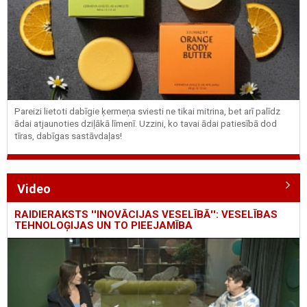
Pareizi lietoti dabīgie ķermeņa sviesti ne tikai mitrina, bet arī palīdz
ādai atjaunoties dziļākā līmenī. Uzzini, ko tavai ādai patiesībā dod
tīras, dabīgas sastāvdaļas!
Video
RAIDIERAKSTS ''INOVĀCIJAS VESELĪBĀ'': VESELĪBAS
TEHNOLOĢIJAS UN TO PIEEJAMĪBA