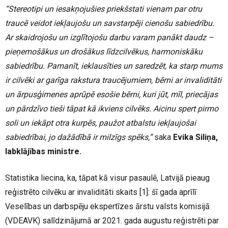
“Stereotipi un iesakņojušies priekšstati vienam par otru
traucē veidot iekļaujošu un savstarpēji cienošu sabiedrību.
Ar skaidrojošu un izglītojošu darbu varam panākt daudz –
pieņemošākus un drošākus līdzcilvēkus, harmoniskāku
sabiedrību. Pamanīt, ieklausīties un saredzēt, ka starp mums
ir cilvēki ar garīga rakstura traucējumiem, bērni ar invaliditāti
un ārpusģimenes aprūpē esošie bērni, kuri jūt, mīl, priecājas
un pārdzīvo tieši tāpat kā ikviens cilvēks. Aicinu spert pirmo
soli un iekāpt otra kurpēs, paužot atbalstu iekļaujošai
sabiedrībai, jo dažādībā ir milzīgs spēks,”
saka
Evika Siliņa,
labklājības ministre.
Statistika liecina, ka, tāpat kā visur pasaulē, Latvijā pieaug
reģistrēto cilvēku ar invaliditāti skaits
[1]
: šī gada aprīlī
Veselības un darbspēju ekspertīzes ārstu valsts komisijā
(
VDEAVK
) salīdzinājumā ar 2021. gada augustu reģistrēti par