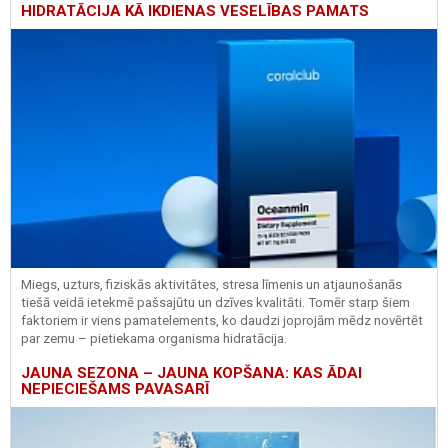
HIDRATĀCIJA KĀ IKDIENAS VESELĪBAS PAMATS
Miegs, uzturs, fiziskās aktivitātes, stresa līmenis un atjaunošanās
tiešā veidā ietekmē pašsajūtu un dzīves kvalitāti. Tomēr starp šiem
faktoriem ir viens pamatelements, ko daudzi joprojām mēdz novērtēt
par zemu – pietiekama organisma hidratācija.
JAUNA SEZONA – JAUNA KOPŠANA: KAS ĀDAI
NEPIECIEŠAMS PAVASARĪ