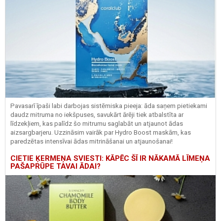
Pavasarī īpaši labi darbojas sistēmiska pieeja: āda saņem pietiekami
daudz mitruma no iekšpuses, savukārt ārēji tiek atbalstīta ar
līdzekļiem, kas palīdz šo mitrumu saglabāt un atjaunot ādas
aizsargbarjeru.
Uzzināsim vairāk par
Hydro
Boost
maskām, kas
paredzētas intensīvai ādas mitrināšanai un atjaunošanai!
CIETIE ĶERMEŅA SVIESTI: KĀPĒC ŠĪ IR NĀKAMĀ LĪMEŅA
PAŠAPRŪPE TAVAI ĀDAI?