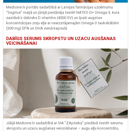
Medicine.lv portāls sadarbībā ar Latvijas farmācijas uzņēmumu
“Sagitus” maijā un jūnijā piedāvāja testēt NATEO D+ Omega-3, kura
sastāvā ir dabisks D vitamīns (4000 SV) un īpaši augstas
koncentrācijas zivju eļļa ar neaizstājamajām Omega-3 taukskābēm
(300 mg) EPA un DHA vienā kapsulā.
DABĪGS SERUMS SKROPSTU UN UZACU AUGŠANAS
VEICINĀŠANAI
Jūlijā Medicine.lv sadarbībā ar SIA "ZAptieka" piedāvā testēt serumu
skropstu un uzacu augšanas veicināšanai – augu eļļu koncentrātu,