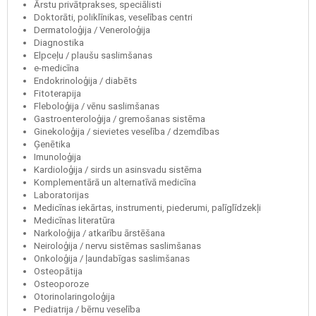
Ārstu privātprakses, speciālisti
Doktorāti, poliklīnikas, veselības centri
Dermatoloģija / Veneroloģija
Diagnostika
Elpceļu / plaušu saslimšanas
e-medicīna
Endokrinoloģija / diabēts
Fitoterapija
Fleboloģija / vēnu saslimšanas
Gastroenteroloģija / gremošanas sistēma
Ginekoloģija / sievietes veselība / dzemdības
Ģenētika
Imunoloģija
Kardioloģija / sirds un asinsvadu sistēma
Komplementārā un alternatīvā medicīna
Laboratorijas
Medicīnas iekārtas, instrumenti, piederumi, palīglīdzekļi
Medicīnas literatūra
Narkoloģija / atkarību ārstēšana
Neiroloģija / nervu sistēmas saslimšanas
Onkoloģija / ļaundabīgas saslimšanas
Osteopātija
Osteoporoze
Otorinolaringoloģija
Pediatrija / bērnu veselība