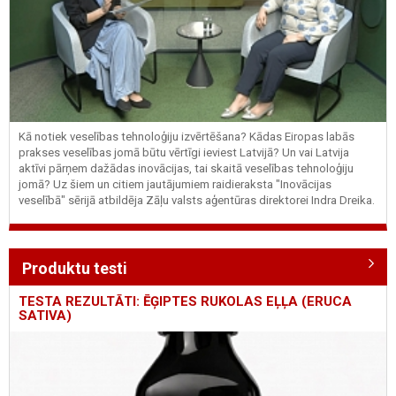
Kā notiek veselības tehnoloģiju izvērtēšana? Kādas Eiropas labās
prakses veselības jomā būtu vērtīgi ieviest Latvijā? Un vai Latvija
aktīvi pārņem dažādas inovācijas, tai skaitā veselības tehnoloģiju
jomā? Uz šiem un citiem jautājumiem raidieraksta "Inovācijas
veselībā" sērijā atbildēja Zāļu valsts aģentūras direktorei Indra Dreika.
Produktu testi
TESTA REZULTĀTI: ĒĢIPTES RUKOLAS EĻĻA (ERUCA
SATIVA)