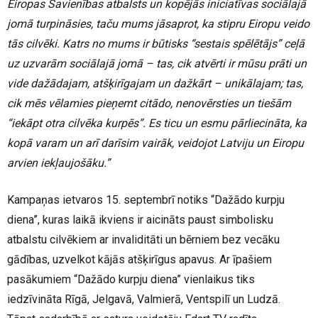
Eiropas Savienības atbalsts un kopējās iniciatīvas sociālajā
jomā turpināsies, taču mums jāsaprot, ka stipru Eiropu veido
tās cilvēki. Katrs no mums ir būtisks “sestais spēlētājs” ceļā
uz uzvarām sociālajā jomā – tas, cik atvērti ir mūsu prāti un
vide dažādajam, atšķirīgajam un dažkārt – unikālajam; tas,
cik mēs vēlamies pieņemt citādo, nenovērsties un tiešām
“iekāpt otra cilvēka kurpēs”. Es ticu un esmu pārliecināta, ka
kopā varam un arī darīsim vairāk, veidojot Latviju un Eiropu
arvien iekļaujošāku.”
Kampaņas ietvaros 15. septembrī notiks “Dažādo kurpju
diena”, kuras laikā ikviens ir aicināts paust simbolisku
atbalstu cilvēkiem ar invaliditāti un bērniem bez vecāku
gādības, uzvelkot kājās atšķirīgus apavus. Ar īpašiem
pasākumiem “Dažādo kurpju diena” vienlaikus tiks
iedzīvināta Rīgā, Jelgavā, Valmierā, Ventspilī un Ludzā.