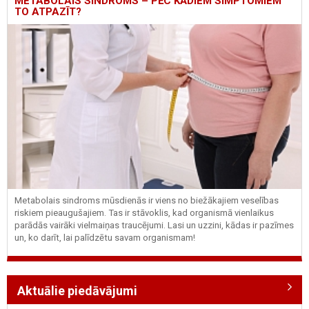
METABOLAIS SINDROMS – PĒC KĀDIEM SIMPTOMIEM
TO ATPAZĪT?
Metabolais sindroms mūsdienās ir viens no biežākajiem veselības
riskiem pieaugušajiem. Tas ir stāvoklis, kad organismā vienlaikus
parādās vairāki vielmaiņas traucējumi. Lasi un uzzini, kādas ir pazīmes
un, ko darīt, lai palīdzētu savam organismam!
Aktuālie piedāvājumi