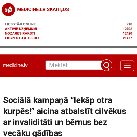
MEDICINE.LV SKAITĻOS
LIETOTĀJI ONLINE
210
AKTĪVIE UZŅĒMUMI
12792
NOZARES RAKSTI
12420
EKSPERTU ATBILDES
21477
Toggle
naviga
Sociālā kampaņā “Iekāp otra
kurpēs!” aicina atbalstīt cilvēkus
ar invaliditāti un bērnus bez
vecāku gādības