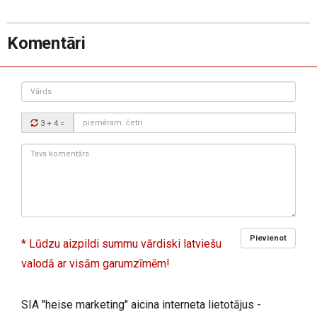
Komentāri
Vārds
Drošības
3 + 4
=
kods:
Tavs
komentārs:
Pievienot
* Lūdzu aizpildi summu vārdiski latviešu
valodā ar visām garumzīmēm!
SIA "heise marketing" aicina interneta lietotājus -