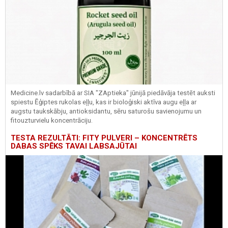
Medicine.lv sadarbībā ar SIA "ZAptieka" jūnijā piedāvāja testēt auksti
spiestu Ēģiptes rukolas eļļu, kas ir bioloģiski aktīva augu eļļa ar
augstu taukskābju, antioksidantu, sēru saturošu savienojumu un
fitouzturvielu koncentrāciju.
TESTA REZULTĀTI: FITY PULVERI – KONCENTRĒTS
DABAS SPĒKS TAVAI LABSAJŪTAI