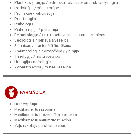
Plastikas ķirurģija / estētiskā, rokas, rekonstruktīvā ķirurģija
Podoloģija / pēdu aprūpe
Profilakse / vakcinācija
Proktoloģija
Psiholoģija
Psihoterapija / psihiatrija
Reimatoloģija / kaulu, locītavu un saistaudu slimības
Seksoloģija / seksuālā veselība
Slimnīcas / stacionārā ārstēšana
Traumatoloģija / ortopēdija / ķirurģija
Triholoģija / matu veselība
Uroloģija / nefroloģija
Zobārstniecība / mutes veselība
FARMĀCIJA
Homeopātija
Medikamentu ražošana
Medikamentu tirdzniecība, aptiekas
Medikamentu vairumtirdzniecība
Zāļu ražotāju pārstāvniecības