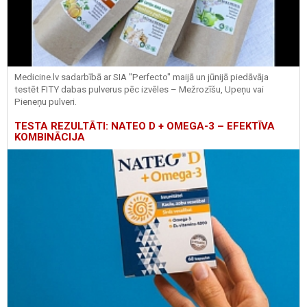
Medicine.lv sadarbībā ar SIA "Perfecto" maijā un jūnijā piedāvāja
testēt FITY dabas pulverus pēc izvēles – Mežrozīšu, Upeņu vai
Pieneņu pulveri.
TESTA REZULTĀTI: NATEO D + OMEGA-3 – EFEKTĪVA
KOMBINĀCIJA