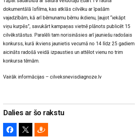
Tāpat sadarbībā ar satura veidotāju Edart TV radīta
dokumentālā īsfilma, kas atklās cilvēku ar īpašām
vajadzībām, kā arī bērnunamu bērnu ikdienu, ļaujot “iekāpt
viņu kurpēs”, savukārt kampaņas vietnē plānots publicēt 15
cilvēkstāstus. Paralēli tam norisināsies arī jauniešu radošais
konkurss, kurā ikviens jaunietis vecumā no 14 līdz 25 gadiem
aicināts radošā veidā izpausties un attēlot vienu no trim
konkursa tēmām.
Vairāk informācijas – cilveksnevisdiagnoze.lv
Dalies ar šo rakstu