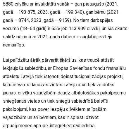
5880 cilvēku ar invaliditāti vairāk – gan pieaugušo (2021.
gadā – 193 875, 2023. gadā – 199 340), gan bērnu (2021.
gadā – 8744, 2023. gadā – 9159). No tiem darbspējas
vecumā (18–64 gadi) ir 55% jeb 113 909 cilvēki, un šis skaits
salīdzinājumā ar 2021. gada datiem ir saglabājies teju
nemainīgs.
Lai palīdzētu ātrāk pārvarēt šķēršļus, kas traucē attīstīt
iekļaujošu sabiedrību, ar Eiropas Savienības fondu finansiālu
atbalstu Latvijā tiek īstenoti deinstitucionalizācijas projekti,
kuru ietvaros daudzās vietās Latvijā ir un tiek veidotas
jaunas, cilvēku vajadzībām daudz atbilstošākas pakalpojumu
sniegšanas vietas un tiek sniegti sabiedrībā balstīti
pakalpojumi, kas paver iespēju cilvēkiem ar īpašām
vajadzībām un arī bērniem, kas ir spiesti dzīvot
ārpusģimenes aprūpē, integrēties sabiedrībā.