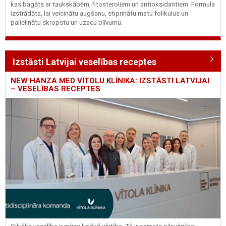
kas bagāts ar taukskābēm, fitosteroliem un antioksidantiem. Formula
izstrādāta, lai veicinātu augšanu, stiprinātu matu folikulus un
palielinātu skropstu un uzacu blīvumu.
Izstāsti Latvijai veselības receptes
NEW HANZA MED VĪTOLU KLĪNIKA: IZSTĀSTI LATVIJAI
– VESELĪBAS RECEPTES