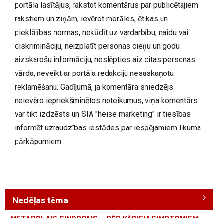
portāla lasītājus, rakstot komentārus par publicētajiem
rakstiem un ziņām, ievērot morāles, ētikas un
pieklājības normas, nekūdīt uz vardarbību, naidu vai
diskrimināciju, neizplatīt personas cieņu un godu
aizskarošu informāciju, neslēpties aiz citas personas
vārda, neveikt ar portāla redakciju nesaskaņotu
reklamēšanu. Gadījumā, ja komentāra sniedzējs
neievēro iepriekšminētos noteikumus, viņa komentārs
var tikt izdzēsts un SIA "heise marketing" ir tiesības
informēt uzraudzības iestādes par iespējamiem likuma
pārkāpumiem.
Nedēļas tēma