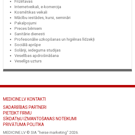
Frizētavas
Internetveikali, e-komercija
Kosmētikas veikali
Mācību iestādes, kursi, semināri
Pakalpojumi
Preces bērniem
Sanitārie dienesti
Profesionālie uzkopšanas un higiēnas līdzekļi
Sociālā aprūpe
Solāriji, iedeguma studijas
Veselības apdrošināšana
Veselīgs uzturs
MEDICINE.LV KONTAKTI
SADARBĪBAS PARTNERI
PIETEIKT FIRMU
SĪKDATŅU IZMANTOŠANAS NOTEIKUMI
PRIVĀTUMA POLITIKA
MEDICINE.LV © SIA "heise marketing"
2026.