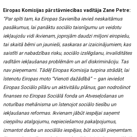
Eiropas Komisijas pārstāvniecības vadītāja Zane Petre
:
“Par spīti tam, ka Eiropas Savienība ievieš neskaitāmus
pasākumus, lai panāktu sociālo taisnīgumu un veidotu
iekļaujošu vidi ikvienam, joprojām daudzi miljoni eiropiešu,
tai skaitā bērni un jaunieši, saskaras ar izaicinājumiem, kas
saistīti ar nabadzības risku, sociālo izslēgšanu, invaliditātes
radītām iekļaušanas problēmām un arī diskrimināciju. Tas
nav pieņemami. Tādēļ Eiropas Komisija turpina strādāt, lai
īstenotu Eiropas moto “Vienoti dažādībā” – gan ieviešot
Eiropas Sociālo pīlāru un aktivitāšu plānus, gan nodrošinot
finanses no Eiropas Sociālā fonda un Atveseļošanas un
noturības mehānisma un īstenojot sociālo tiesību un
iekļaušanas reformas. Ikvienam jābūt iespējai saņemt
cieņpilnu atalgojumu, nepieciešamos pakalpojumus,
izmantot darba un sociālās iespējas, būt sociāli pieņemtam.