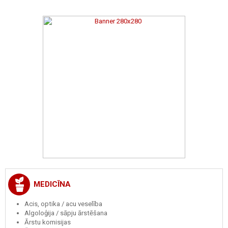
MEDICĪNA
Acis, optika / acu veselība
Algoloģija / sāpju ārstēšana
Ārstu komisijas