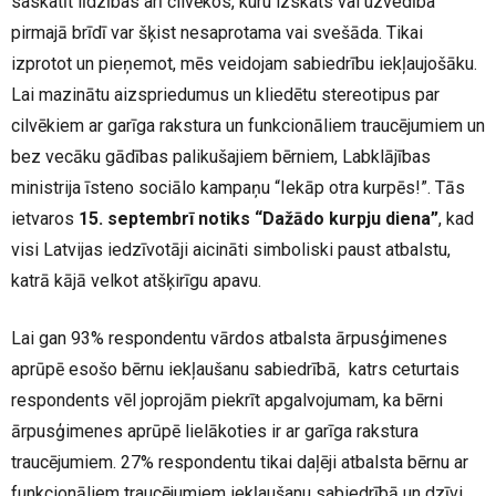
saskatīt līdzības arī cilvēkos, kuru izskats vai uzvedība
pirmajā brīdī var šķist nesaprotama vai svešāda. Tikai
izprotot un pieņemot, mēs veidojam sabiedrību iekļaujošāku.
Lai mazinātu aizspriedumus un kliedētu stereotipus par
cilvēkiem ar garīga rakstura un funkcionāliem traucējumiem un
bez vecāku gādības palikušajiem bērniem, Labklājības
ministrija īsteno sociālo kampaņu “Iekāp otra kurpēs!”. Tās
ietvaros
15. septembrī notiks “Dažādo kurpju diena”
, kad
visi Latvijas iedzīvotāji aicināti simboliski paust atbalstu,
katrā kājā velkot atšķirīgu apavu.
Lai gan 93% respondentu vārdos atbalsta ārpusģimenes
aprūpē esošo bērnu iekļaušanu sabiedrībā, katrs ceturtais
respondents vēl joprojām piekrīt apgalvojumam, ka bērni
ārpusģimenes aprūpē lielākoties ir ar garīga rakstura
traucējumiem. 27% respondentu tikai daļēji atbalsta bērnu ar
funkcionāliem traucējumiem iekļaušanu sabiedrībā un dzīvi