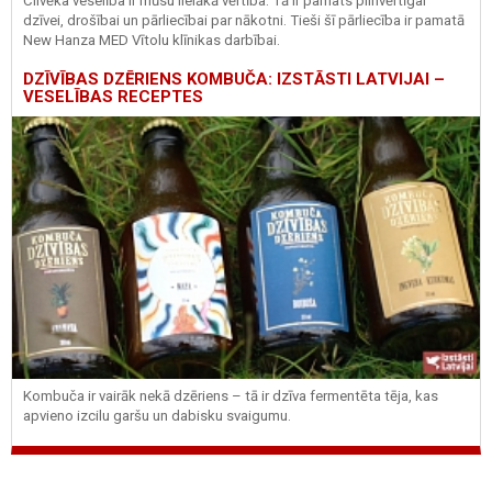
Cilvēka veselība ir mūsu lielākā vērtība. Tā ir pamats pilnvērtīgai
dzīvei, drošībai un pārliecībai par nākotni. Tieši šī pārliecība ir pamatā
New Hanza MED Vītolu klīnikas darbībai.
DZĪVĪBAS DZĒRIENS KOMBUČA: IZSTĀSTI LATVIJAI –
VESELĪBAS RECEPTES
Kombuča ir vairāk nekā dzēriens – tā ir dzīva fermentēta tēja, kas
apvieno izcilu garšu un dabisku svaigumu.