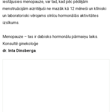
iestājusies menopauze, var tad, kad pēc pēdējām
menstruācijām aizritējuši ne mazāk kā 12 mēneši un klīniski
un laboratoriski vērojams olnīcu hormonālās aktivitātes
izsīkums.
Menopauze – tas ir dabisks hormonālu pārmaiņu laiks.
Konsultē ginekoloģe
dr. Inta Dinsberga
.