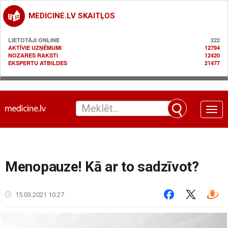
MEDICINE.LV SKAITĻOS
LIETOTĀJI ONLINE
222
AKTĪVIE UZŅĒMUMI
12794
NOZARES RAKSTI
12420
EKSPERTU ATBILDES
21477
Toggle
naviga
Menopauze! Kā ar to sadzīvot?
15.03.2021 10:27