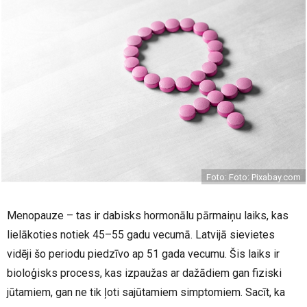
Foto: Foto: Pixabay.com
Menopauze – tas ir dabisks hormonālu pārmaiņu laiks, kas
lielākoties notiek 45–55 gadu vecumā. Latvijā sievietes
vidēji šo periodu piedzīvo ap 51 gada vecumu. Šis laiks ir
bioloģisks process, kas izpaužas ar dažādiem gan fiziski
jūtamiem, gan ne tik ļoti sajūtamiem simptomiem. Sacīt, ka