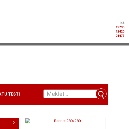
145
12793
12420
21477
TU TESTI