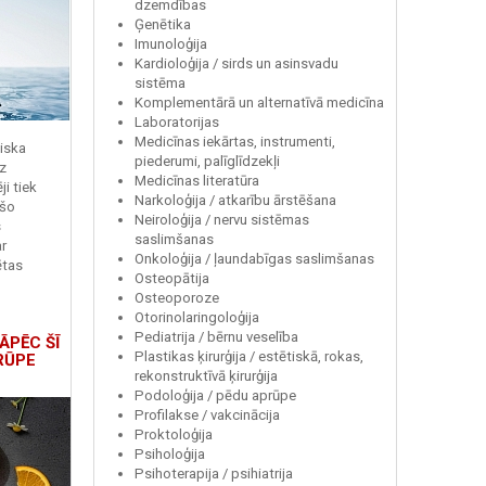
dzemdības
Ģenētika
Imunoloģija
Kardioloģija / sirds un asinsvadu
sistēma
Komplementārā un alternatīvā medicīna
Laboratorijas
Medicīnas iekārtas, instrumenti,
miska
piederumi, palīglīdzekļi
z
Medicīnas literatūra
i tiek
Narkoloģija / atkarību ārstēšana
 šo
Neiroloģija / nervu sistēmas
s
saslimšanas
r
Onkoloģija / ļaundabīgas saslimšanas
ētas
Osteopātija
Osteoporoze
Otorinolaringoloģija
Pediatrija / bērnu veselība
ĀPĒC ŠĪ
Plastikas ķirurģija / estētiskā, rokas,
RŪPE
rekonstruktīvā ķirurģija
Podoloģija / pēdu aprūpe
Profilakse / vakcinācija
Proktoloģija
Psiholoģija
Psihoterapija / psihiatrija