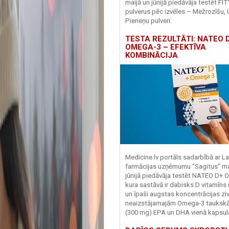
maijā un jūnijā piedāvāja testēt FI
pulverus pēc izvēles – Mežrozīšu, 
Pieneņu pulveri.
TESTA REZULTĀTI: NATEO D
OMEGA-3 – EFEKTĪVA
KOMBINĀCIJA
Medicine.lv portāls sadarbībā ar La
farmācijas uzņēmumu “Sagitus” ma
jūnijā piedāvāja testēt NATEO D+ 
kura sastāvā ir dabisks D vitamīns
un īpaši augstas koncentrācijas zivj
neaizstājamajām Omega-3 tauks
(300 mg) EPA un DHA vienā kapsul