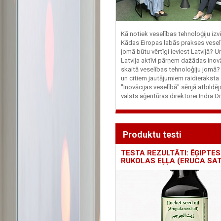
Kā notiek veselības tehnoloģiju iz
Kādas Eiropas labās prakses vesel
jomā būtu vērtīgi ieviest Latvijā? U
Latvija aktīvi pārņem dažādas inovā
skaitā veselības tehnoloģiju jomā
un citiem jautājumiem raidieraksta
"Inovācijas veselībā" sērijā atbildē
valsts aģentūras direktorei Indra Dr
Produktu testi
TESTA REZULTĀTI: ĒĢIPTES
RUKOLAS EĻĻA (ERUCA SAT