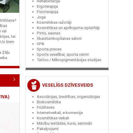
Rehabilitācija
Ergoterapija
Fizioterapija
Joga
vērtēšana?
Kosmētikas ražotāji
ības
Kosmētikas un aprīkojuma izplatītāji
n vai
Pirtis, saunas
cijas, tai
Skaistumkopšanas saloni
? Uz šiem
SPA
Sporta preces
ja Zāļu
Sports veselībai, sporta centri
eika.
Tattoo / Mikropigmentācijas studijas
VESELĪGS DZĪVESVEIDS
IVA)
Asociācijas, biedrības, organizācijas
Biokosmētika
Frizētavas
Internetveikali, e-komercija
Kosmētikas veikali
Mācību iestādes, kursi, semināri
Pakalpojumi