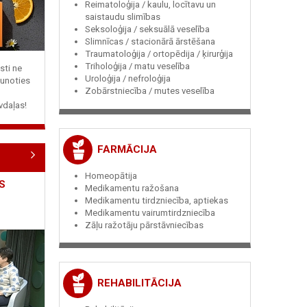
Reimatoloģija / kaulu, locītavu un
saistaudu slimības
Seksoloģija / seksuālā veselība
Slimnīcas / stacionārā ārstēšana
Traumatoloģija / ortopēdija / ķirurģija
Triholoģija / matu veselība
sti ne
Uroloģija / nefroloģija
jaunoties
Zobārstniecība / mutes veselība
vdaļas!
FARMĀCIJA
Homeopātija
S
Medikamentu ražošana
Medikamentu tirdzniecība, aptiekas
Medikamentu vairumtirdzniecība
Zāļu ražotāju pārstāvniecības
REHABILITĀCIJA