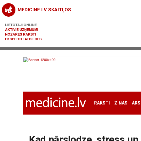
MEDICINE.LV SKAITĻOS
LIETOTĀJI ONLINE
AKTĪVIE UZŅĒMUMI
NOZARES RAKSTI
EKSPERTU ATBILDES
RAKSTI
ZIŅAS
ĀRS
Kad pārslodze, stress un 