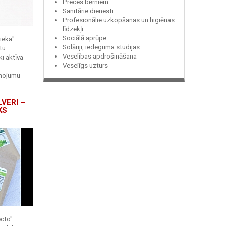
Preces bērniem
Sanitārie dienesti
Profesionālie uzkopšanas un higiēnas
līdzekļi
Sociālā aprūpe
ieka"
Solāriji, iedeguma studijas
tu
Veselības apdrošināšana
ki aktīva
Veselīgs uzturs
enojumu
LVERI –
KS
ecto"