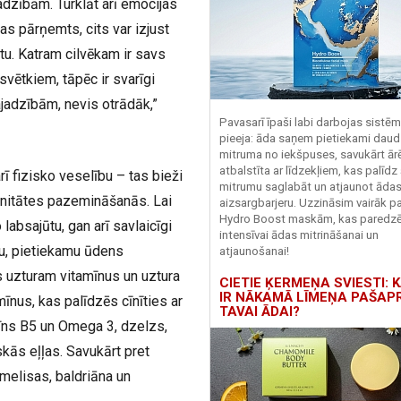
adzībām. Turklāt arī emocijas
gas pārņemts, cits var izjust
etu. Katram cilvēkam ir savs
svētkiem, tāpēc ir svarīgi
ajadzībām, nevis otrādāk,”
Pavasarī īpaši labi darbojas sistē
pieeja: āda saņem pietiekami daud
mitruma no iekšpuses, savukārt ārēj
atbalstīta ar līdzekļiem, kas palīdz
ī fizisko veselību – tas bieži
mitrumu saglabāt un atjaunot āda
unitātes pazemināšanās. Lai
aizsargbarjeru.
Uzzināsim vairāk pa
Hydro
Boost
maskām, kas paredz
labsajūtu, gan arī savlaicīgi
intensīvai ādas mitrināšanai un
ru, pietiekamu ūdens
atjaunošanai!
s uzturam vitamīnus un uztura
CIETIE ĶERMEŅA SVIESTI: K
IR NĀKAMĀ LĪMEŅA PAŠAP
īnus, kas palīdzēs cīnīties ar
TAVAI ĀDAI?
īns B5 un Omega 3,
dzelzs,
kās eļļas. Savukārt pret
melisas, baldriāna un