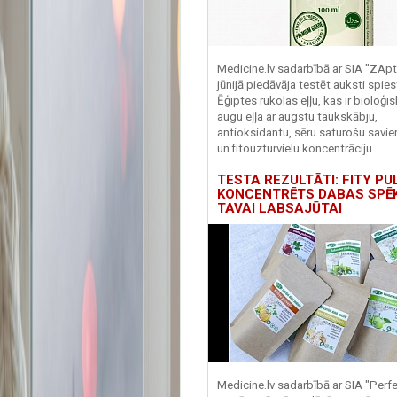
Medicine.lv sadarbībā ar SIA "ZApt
jūnijā piedāvāja testēt auksti spies
Ēģiptes rukolas eļļu, kas ir bioloģis
augu eļļa ar augstu taukskābju,
antioksidantu, sēru saturošu savi
un fitouzturvielu koncentrāciju.
TESTA REZULTĀTI: FITY PU
KONCENTRĒTS DABAS SPĒ
TAVAI LABSAJŪTAI
Medicine.lv sadarbībā ar SIA "Perf