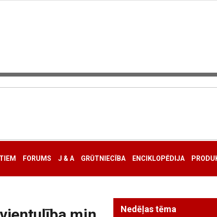
TIEM
FORUMS
J & A
GRŪTNIECĪBA
ENCIKLOPĒDIJA
PRODUK
Nedēļas tēma
vientulība min