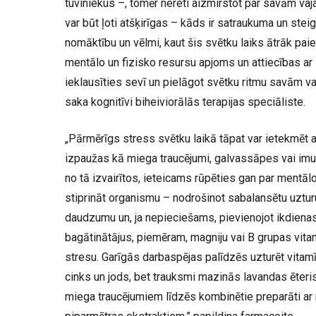
tuviniekus –, tomēr nereti aizmirstot par savām vaj
var būt ļoti atšķirīgas – kāds ir satraukuma un stei
nomāktību un vēlmi, kaut šis svētku laiks ātrāk pai
mentālo un fizisko resursu apjoms un attiecības ar 
ieklausīties sevī un pielāgot svētku ritmu savām v
saka kognitīvi biheiviorālās terapijas speciāliste.
„Pārmērīgs stress svētku laikā tāpat var ietekmēt ar
izpaužas kā miega traucējumi, galvassāpes vai im
no tā izvairītos, ieteicams rūpēties gan par mentālo 
stiprināt organismu – nodrošinot sabalansētu uztu
daudzumu un, ja nepieciešams, pievienojot ikdiena
bagātinātājus, piemēram, magniju vai B grupas vitam
stresu. Garīgās darbaspējas palīdzēs uzturēt
vitam
cinks un jods, bet trauksmi mazinās lavandas ēteris
miega traucējumiem līdzēs kombinētie preparāti ar 