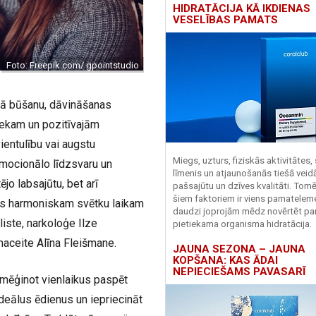
HIDRATĀCIJA KĀ IKDIENAS
VESELĪBAS PAMATS
Foto: Freepik.com/ gpointstudio
opā būšanu, dāvināšanas
riekam un pozitīvajām
entulību vai augstu
Miegs, uzturs, fiziskās aktivitātes,
emocionālo līdzsvaru un
līmenis un atjaunošanās tiešā veid
ējo labsajūtu, bet arī
pašsajūtu un dzīves kvalitāti. Tomē
šiem faktoriem ir viens pamatelem
os harmoniskam svētku laikam
daudzi joprojām mēdz novērtēt pa
liste, narkoloģe Ilze
pietiekama organisma hidratācija.
maceite Alīna Fleišmane.
JAUNA SEZONA – JAUNA
KOPŠANA: KAS ĀDAI
NEPIECIEŠAMS PAVASARĪ
, mēģinot vienlaikus paspēt
deālus ēdienus un iepriecināt