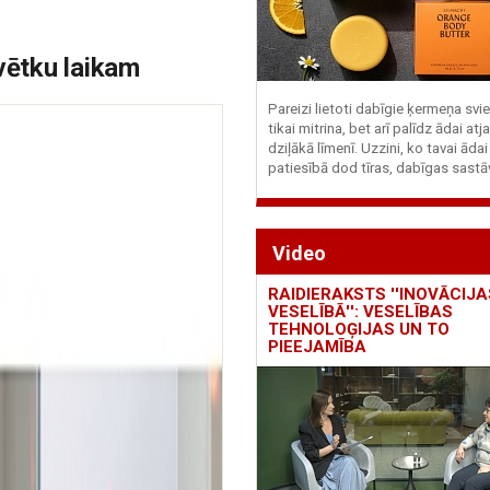
vētku laikam
Pareizi lietoti dabīgie ķermeņa svie
tikai mitrina, bet arī palīdz ādai at
dziļākā līmenī. Uzzini, ko tavai ādai
patiesībā dod tīras, dabīgas sastā
Video
RAIDIERAKSTS ''INOVĀCIJA
VESELĪBĀ'': VESELĪBAS
TEHNOLOĢIJAS UN TO
PIEEJAMĪBA