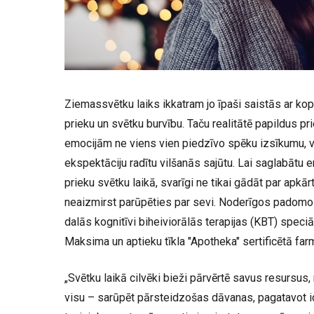
Ziemassvētku laiks ikkatram jo īpaši saistās ar k
prieku un svētku burvību. Taču realitātē papildus p
emocijām ne viens vien piedzīvo spēku izsīkumu, vi
ekspektāciju radītu vilšanās sajūtu. Lai saglabātu 
prieku svētku laikā, svarīgi ne tikai gādāt par apkārt
neaizmirst parūpēties par sevi. Noderīgos padom
dalās kognitīvi biheiviorālās terapijas (KBT) speciā
Maksima un aptieku tīkla "Apotheka" sertificētā far
„Svētku laikā cilvēki bieži pārvērtē savus resursus
visu – sarūpēt pārsteidzošas dāvanas, pagatavot i