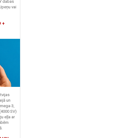
TY dabas
Upeņu vai
 +
tvijas
ijā un
Omega-3,
 (4000 SV)
u eļļa ar
kābēm
ā.