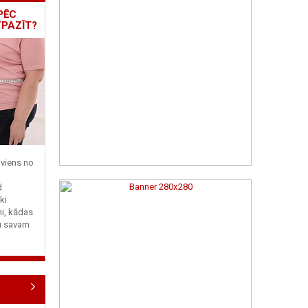
PĒC
TPAZĪT?
viens no
d
ki
ni, kādas
tu savam