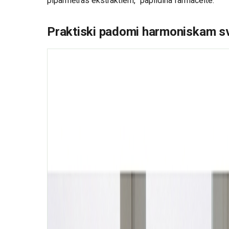
piparmētras ekstraktiem,” papildina farmaceite.
Praktiski padomi harmoniskam s