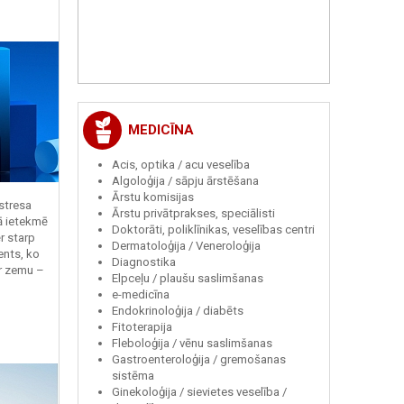
MEDICĪNA
Acis, optika / acu veselība
Algoloģija / sāpju ārstēšana
Ārstu komisijas
 stresa
Ārstu privātprakses, speciālisti
ā ietekmē
Doktorāti, poliklīnikas, veselības centri
r starp
Dermatoloģija / Veneroloģija
ents, ko
Diagnostika
r zemu –
Elpceļu / plaušu saslimšanas
e-medicīna
Endokrinoloģija / diabēts
Fitoterapija
Fleboloģija / vēnu saslimšanas
Gastroenteroloģija / gremošanas
sistēma
Ginekoloģija / sievietes veselība /