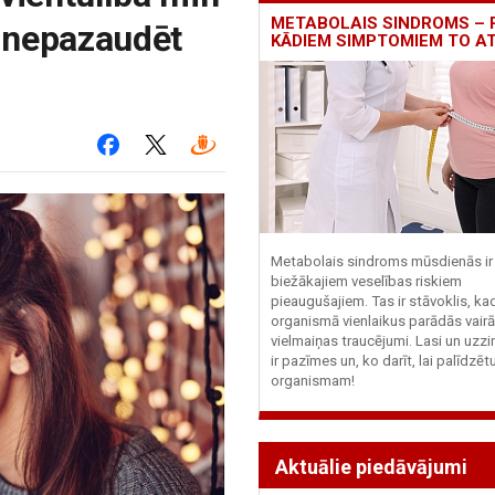
METABOLAIS SINDROMS – 
 nepazaudēt
KĀDIEM SIMPTOMIEM TO A
Metabolais sindroms mūsdienās ir 
biežākajiem veselības riskiem
pieaugušajiem. Tas ir stāvoklis, ka
organismā vienlaikus parādās vairā
vielmaiņas traucējumi. Lasi un uzzi
ir pazīmes un, ko darīt, lai palīdzē
organismam!
Aktuālie piedāvājumi