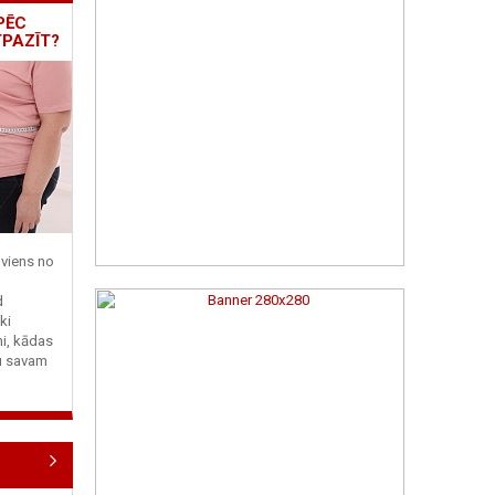
PĒC
TPAZĪT?
viens no
d
ki
ni, kādas
tu savam