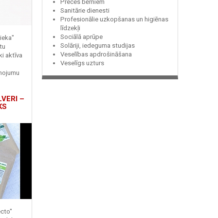
Preces bērniem
Sanitārie dienesti
Profesionālie uzkopšanas un higiēnas
līdzekļi
Sociālā aprūpe
ieka"
Solāriji, iedeguma studijas
tu
Veselības apdrošināšana
ki aktīva
Veselīgs uzturs
enojumu
LVERI –
KS
ecto"