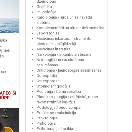
dzemdības
Ģenētika
Imunoloģija
Kardioloģija / sirds un asinsvadu
sistēma
Komplementārā un alternatīvā medicīna
Laboratorijas
Medicīnas iekārtas, instrumenti,
miska
piederumi, palīglīdzekļi
z
Medicīnas literatūra
i tiek
Narkoloģija / atkarību ārstēšana
 šo
Neiroloģija / nervu sistēmas
s
saslimšanas
r
Onkoloģija / ļaundabīgas saslimšanas
ētas
Osteopātija
Osteoporoze
Otorinolaringoloģija
Pediatrija / bērnu veselība
ĀPĒC ŠĪ
Plastikas ķirurģija / estētiskā, rokas,
RŪPE
rekonstruktīvā ķirurģija
Podoloģija / pēdu aprūpe
Profilakse / vakcinācija
Proktoloģija
Psiholoģija
Psihoterapija / psihiatrija