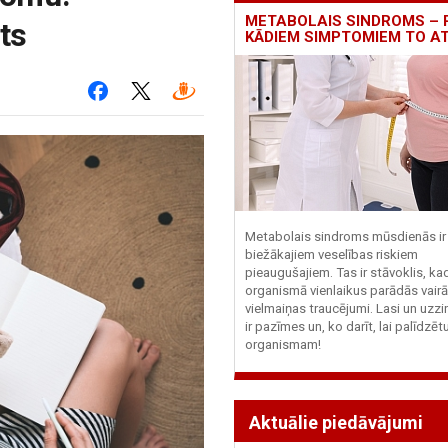
METABOLAIS SINDROMS – 
ts
KĀDIEM SIMPTOMIEM TO A
Metabolais sindroms mūsdienās ir 
biežākajiem veselības riskiem
pieaugušajiem. Tas ir stāvoklis, ka
organismā vienlaikus parādās vairā
vielmaiņas traucējumi. Lasi un uzzi
ir pazīmes un, ko darīt, lai palīdzē
organismam!
Aktuālie piedāvājumi