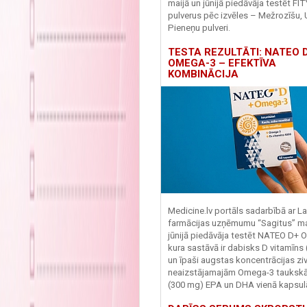
maijā un jūnijā piedāvāja testēt FI
pulverus pēc izvēles – Mežrozīšu, 
Pieneņu pulveri.
TESTA REZULTĀTI: NATEO D
OMEGA-3 – EFEKTĪVA
KOMBINĀCIJA
Medicine.lv portāls sadarbībā ar La
farmācijas uzņēmumu “Sagitus” ma
jūnijā piedāvāja testēt NATEO D+ 
kura sastāvā ir dabisks D vitamīns
un īpaši augstas koncentrācijas zivj
neaizstājamajām Omega-3 tauks
(300 mg) EPA un DHA vienā kapsul