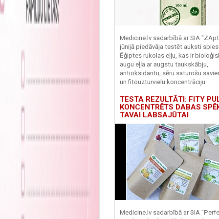
Medicine.lv sadarbībā ar SIA "ZApt
jūnijā piedāvāja testēt auksti spies
Ēģiptes rukolas eļļu, kas ir bioloģis
augu eļļa ar augstu taukskābju,
antioksidantu, sēru saturošu savi
un fitouzturvielu koncentrāciju.
TESTA REZULTĀTI: FITY PU
KONCENTRĒTS DABAS SPĒ
TAVAI LABSAJŪTAI
Medicine.lv sadarbībā ar SIA "Perf