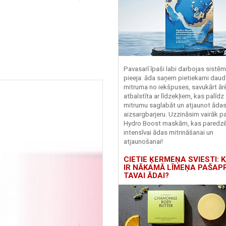
Pavasarī īpaši labi darbojas sistē
pieeja: āda saņem pietiekami daud
mitruma no iekšpuses, savukārt ārēj
atbalstīta ar līdzekļiem, kas palīdz
mitrumu saglabāt un atjaunot āda
aizsargbarjeru.
Uzzināsim vairāk pa
Hydro
Boost
maskām, kas paredz
intensīvai ādas mitrināšanai un
atjaunošanai!
CIETIE ĶERMEŅA SVIESTI: K
IR NĀKAMĀ LĪMEŅA PAŠAP
TAVAI ĀDAI?