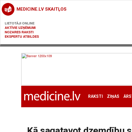
MEDICINE.LV SKAITĻOS
LIETOTĀJI ONLINE
AKTĪVIE UZŅĒMUMI
NOZARES RAKSTI
EKSPERTU ATBILDES
RAKSTI
ZIŅAS
ĀRS
Kā sagatavot dzemdību 