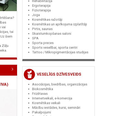
Rehabilitācija
Ergoterapija
Fizioterapija
Joga
vērtēšana?
Kosmētikas ražotāji
ības
Kosmētikas un aprīkojuma izplatītāji
n vai
Pirtis, saunas
cijas, tai
Skaistumkopšanas saloni
? Uz šiem
SPA
Sporta preces
ja Zāļu
Sports veselībai, sporta centri
eika.
Tattoo / Mikropigmentācijas studijas
VESELĪGS DZĪVESVEIDS
IVA)
Asociācijas, biedrības, organizācijas
Biokosmētika
Frizētavas
Internetveikali, e-komercija
Kosmētikas veikali
Mācību iestādes, kursi, semināri
Pakalpojumi