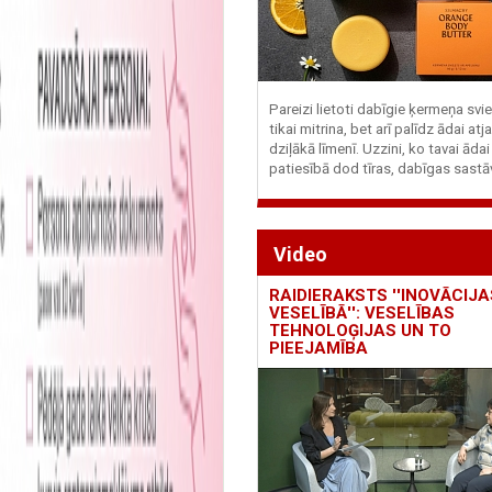
Pareizi lietoti dabīgie ķermeņa svie
tikai mitrina, bet arī palīdz ādai at
dziļākā līmenī. Uzzini, ko tavai ādai
patiesībā dod tīras, dabīgas sastā
Video
RAIDIERAKSTS ''INOVĀCIJA
VESELĪBĀ'': VESELĪBAS
TEHNOLOĢIJAS UN TO
PIEEJAMĪBA