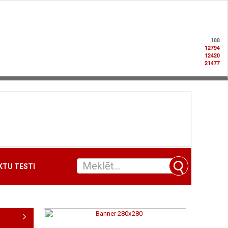
188
12794
12420
21477
TU TESTI