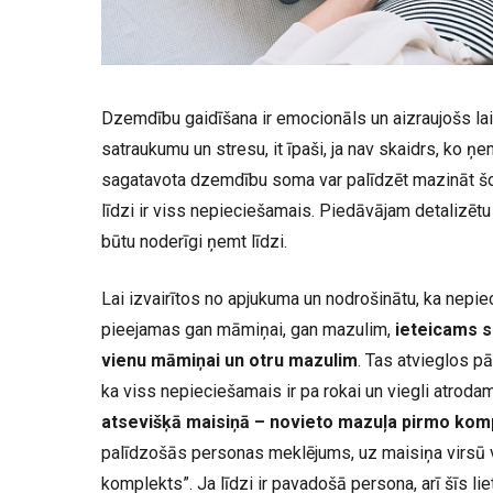
Dzemdību gaidīšana ir emocionāls un aizraujošs laik
satraukumu un stresu, it īpaši, ja nav skaidrs, ko 
sagatavota dzemdību soma var palīdzēt mazināt šo 
līdzi ir viss nepieciešamais. Piedāvājam detalizētu
būtu noderīgi ņemt līdzi.
Lai izvairītos no apjukuma un nodrošinātu, ka nepiec
pieejamas gan māmiņai, gan mazulim,
ieteicams 
vienu māmiņai un otru mazulim
. Tas atvieglos p
ka viss nepieciešamais ir pa rokai un viegli atroda
atsevišķā maisiņā – novieto mazuļa pirmo kom
palīdzošās personas meklējums, uz maisiņa virsū v
komplekts”. Ja līdzi ir pavadošā persona, arī šīs li