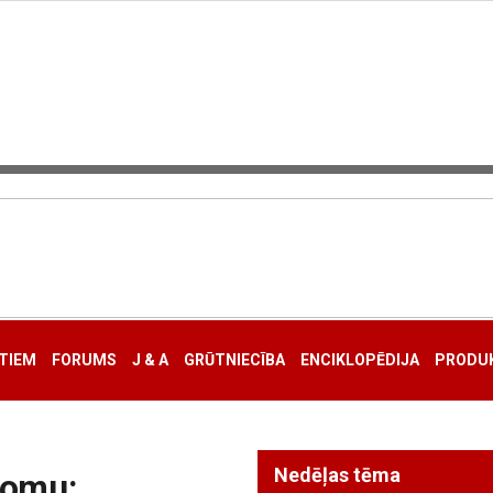
TIEM
FORUMS
J & A
GRŪTNIECĪBA
ENCIKLOPĒDIJA
PRODUK
Nedēļas tēma
somu: