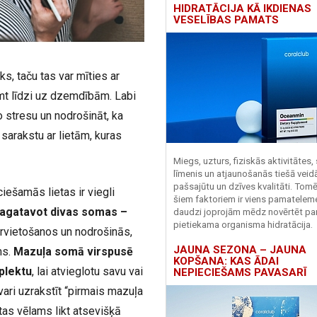
HIDRATĀCIJA KĀ IKDIENAS
VESELĪBAS PAMATS
s, taču tas var mīties ar
ņemt līdzi uz dzemdībām. Labi
stresu un nodrošināt, ka
 sarakstu ar lietām, kuras
Miegs, uzturs, fiziskās aktivitātes,
līmenis un atjaunošanās tiešā veid
pašsajūtu un dzīves kvalitāti. Tomē
iešamās lietas ir viegli
šiem faktoriem ir viens pamatelem
sagatavot divas somas –
daudzi joprojām mēdz novērtēt pa
pietiekama organisma hidratācija.
ārvietošanos un nodrošinās,
JAUNA SEZONA – JAUNA
ms.
Mazuļa somā virspusē
KOPŠANA: KAS ĀDAI
plektu
, lai atvieglotu savu vai
NEPIECIEŠAMS PAVASARĪ
ari uzrakstīt “pirmais mazuļa
etas vēlams likt atsevišķā