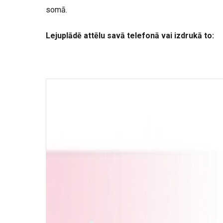
somā.
Lejuplādē attēlu savā telefonā vai izdrukā to: