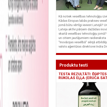
Kā notiek veselības tehnoloģiju iz
Kādas Eiropas labās prakses vesel
jomā būtu vērtīgi ieviest Latvijā? U
Latvija aktīvi pārņem dažādas inovā
skaitā veselības tehnoloģiju jomā
un citiem jautājumiem raidieraksta
"Inovācijas veselībā" sērijā atbildē
valsts aģentūras direktorei Indra Dr
Produktu testi
TESTA REZULTĀTI: ĒĢIPTES
RUKOLAS EĻĻA (ERUCA SAT