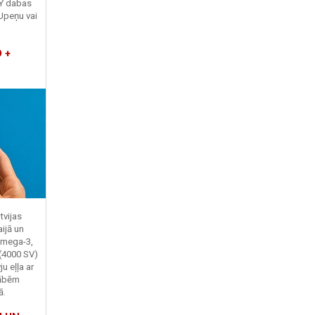
TY dabas
Upeņu vai
 +
tvijas
ijā un
Omega-3,
 (4000 SV)
u eļļa ar
kābēm
ā.