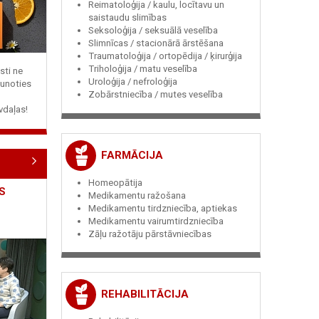
Reimatoloģija / kaulu, locītavu un
saistaudu slimības
Seksoloģija / seksuālā veselība
Slimnīcas / stacionārā ārstēšana
Traumatoloģija / ortopēdija / ķirurģija
Triholoģija / matu veselība
sti ne
Uroloģija / nefroloģija
jaunoties
Zobārstniecība / mutes veselība
vdaļas!
FARMĀCIJA
Homeopātija
S
Medikamentu ražošana
Medikamentu tirdzniecība, aptiekas
Medikamentu vairumtirdzniecība
Zāļu ražotāju pārstāvniecības
REHABILITĀCIJA