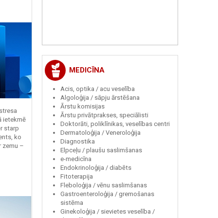
MEDICĪNA
Acis, optika / acu veselība
Algoloģija / sāpju ārstēšana
Ārstu komisijas
 stresa
Ārstu privātprakses, speciālisti
ā ietekmē
Doktorāti, poliklīnikas, veselības centri
r starp
Dermatoloģija / Veneroloģija
ents, ko
Diagnostika
r zemu –
Elpceļu / plaušu saslimšanas
e-medicīna
Endokrinoloģija / diabēts
Fitoterapija
Fleboloģija / vēnu saslimšanas
Gastroenteroloģija / gremošanas
sistēma
Ginekoloģija / sievietes veselība /