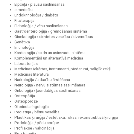
Elpceļu / plaušu saslimšanas
e-medicīna
Endokrinoloģija / diabēts
Fitoterapija
Fleboloģija / vēnu saslimšanas
Gastroenteroloģija / gremošanas sistēma
Ginekoloģija / sievietes veselība / dzemdības
Ģenētika
Imunoloģija
Kardioloģija / sirds un asinsvadu sistēma
Komplementārā un alternatīvā medicīna
Laboratorijas
Medicīnas iekārtas, instrumenti, piederumi, palīglīdzekļi
Medicīnas literatūra
Narkoloģija / atkarību ārstēšana
Neiroloģija / nervu sistēmas saslimšanas
Onkoloģija / ļaundabīgas saslimšanas
Osteopātija
Osteoporoze
Otorinolaringoloģija
Pediatrija / bērnu veselība
Plastikas ķirurģija / estētiskā, rokas, rekonstruktīvā ķirurģija
Podoloģija / pēdu aprūpe
Profilakse / vakcinācija
Proktoloģija