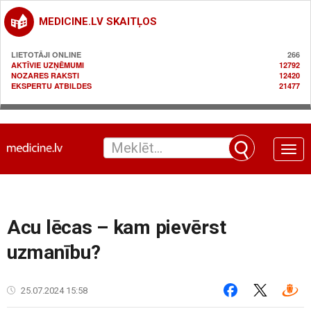
MEDICINE.LV SKAITĻOS
LIETOTĀJI ONLINE
266
AKTĪVIE UZŅĒMUMI
12792
NOZARES RAKSTI
12420
EKSPERTU ATBILDES
21477
Toggle
naviga
Acu lēcas – kam pievērst
uzmanību?
25.07.2024 15:58