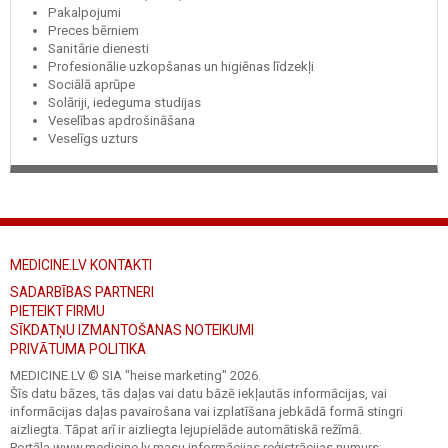
Pakalpojumi
Preces bērniem
Sanitārie dienesti
Profesionālie uzkopšanas un higiēnas līdzekļi
Sociālā aprūpe
Solāriji, iedeguma studijas
Veselības apdrošināšana
Veselīgs uzturs
MEDICINE.LV KONTAKTI
SADARBĪBAS PARTNERI
PIETEIKT FIRMU
SĪKDATŅU IZMANTOŠANAS NOTEIKUMI
PRIVĀTUMA POLITIKA
MEDICINE.LV © SIA "heise marketing"
2026.
Šīs datu bāzes, tās daļas vai datu bāzē iekļautās informācijas, vai
informācijas daļas pavairošana vai izplatīšana jebkādā formā stingri
aizliegta. Tāpat arī ir aizliegta lejupielāde automātiskā režīmā.
Portāla www.medicine.lv masu informācijas reģistrācijas numurs: