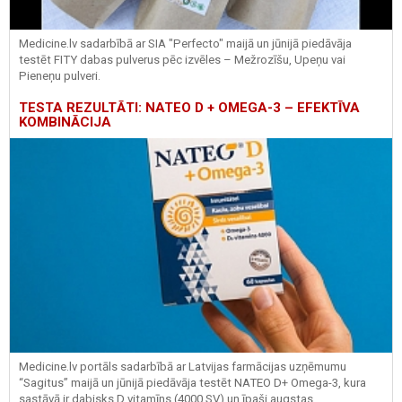
Medicine.lv sadarbībā ar SIA "Perfecto" maijā un jūnijā piedāvāja
testēt FITY dabas pulverus pēc izvēles – Mežrozīšu, Upeņu vai
Pieneņu pulveri.
TESTA REZULTĀTI: NATEO D + OMEGA-3 – EFEKTĪVA
KOMBINĀCIJA
Medicine.lv portāls sadarbībā ar Latvijas farmācijas uzņēmumu
“Sagitus” maijā un jūnijā piedāvāja testēt NATEO D+ Omega-3, kura
sastāvā ir dabisks D vitamīns (4000 SV) un īpaši augstas