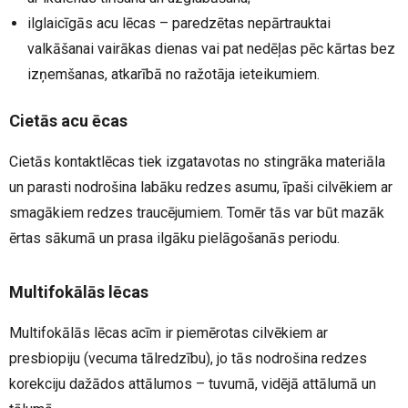
ilglaicīgās acu lēcas – paredzētas nepārtrauktai
valkāšanai vairākas dienas vai pat nedēļas pēc kārtas bez
izņemšanas, atkarībā no ražotāja ieteikumiem.
Cietās acu ēcas
Cietās kontaktlēcas tiek izgatavotas no stingrāka materiāla
un parasti nodrošina labāku redzes asumu, īpaši cilvēkiem ar
smagākiem redzes traucējumiem. Tomēr tās var būt mazāk
ērtas sākumā un prasa ilgāku pielāgošanās periodu.
Multifokālās lēcas
Multifokālās lēcas acīm ir piemērotas cilvēkiem ar
presbiopiju (vecuma tālredzību), jo tās nodrošina redzes
korekciju dažādos attālumos – tuvumā, vidējā attālumā un