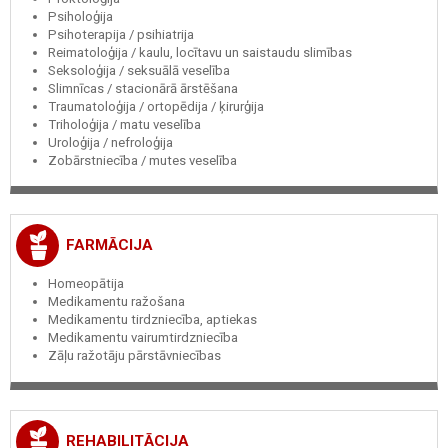
Psiholoģija
Psihoterapija / psihiatrija
Reimatoloģija / kaulu, locītavu un saistaudu slimības
Seksoloģija / seksuālā veselība
Slimnīcas / stacionārā ārstēšana
Traumatoloģija / ortopēdija / ķirurģija
Triholoģija / matu veselība
Uroloģija / nefroloģija
Zobārstniecība / mutes veselība
FARMĀCIJA
Homeopātija
Medikamentu ražošana
Medikamentu tirdzniecība, aptiekas
Medikamentu vairumtirdzniecība
Zāļu ražotāju pārstāvniecības
REHABILITĀCIJA