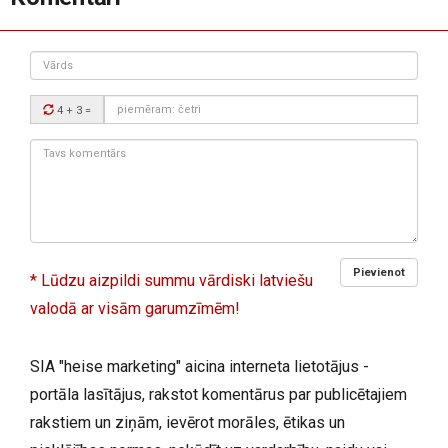
Vārds
Drošības
4 + 3
=
kods:
Tavs
komentārs:
Pievienot
* Lūdzu aizpildi summu vārdiski latviešu
valodā ar visām garumzīmēm!
SIA "heise marketing" aicina interneta lietotājus -
portāla lasītājus, rakstot komentārus par publicētajiem
rakstiem un ziņām, ievērot morāles, ētikas un