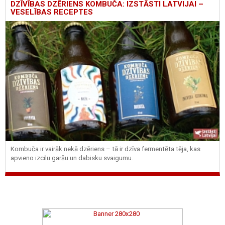
DZĪVĪBAS DZĒRIENS KOMBUČA: IZSTĀSTI LATVIJAI –
VESELĪBAS RECEPTES
Kombuča ir vairāk nekā dzēriens – tā ir dzīva fermentēta tēja, kas
apvieno izcilu garšu un dabisku svaigumu.