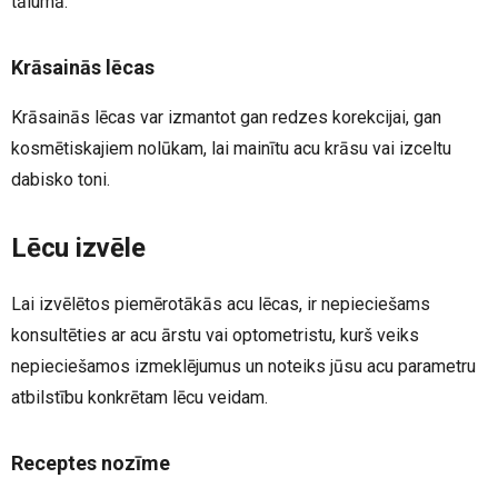
tālumā.
Krāsainās lēcas
Krāsainās lēcas var izmantot gan redzes korekcijai, gan
kosmētiskajiem nolūkam, lai mainītu acu krāsu vai izceltu
dabisko toni.
Lēcu izvēle
Lai izvēlētos piemērotākās acu lēcas, ir nepieciešams
konsultēties ar acu ārstu vai optometristu, kurš veiks
nepieciešamos izmeklējumus un noteiks jūsu acu parametru
atbilstību konkrētam lēcu veidam.
Receptes nozīme