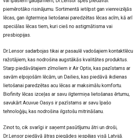
vai īpašiem gadījumiem, Dr.Lensor spēs piedāvāt
piemērotāko risinājumu. Sortimentā ietilpst gan vienreizējās
lēcas, gan ilgtermiņa lietošanai paredzētas lēcas acīm, kā arī
speciālas lēcas tiem, kuri cieš no astigmātisma vai
presbiopijas.
Dr.Lensor sadarbojas tikai ar pasaulē vadošajiem kontaktlēcu
ražotājiem, kas nodrošina augstākās kvalitātes produktus.
Starp piedāvātajiem zīmoliem ir Air Optix, kas pazīstams ar
savām elpojošām lēcām, un Dailies, kas piedāvā ikdienas
lietošanai paredzētas acu lēcas ar maksimālu komfortu.
Biofinity lēcas izceļas ar savu ilgtermiņa lietošanas ērtumu,
savukārt Acuvue Oasys ir pazīstams ar savu īpašo
tehnoloģiju, kas nodrošina ilgstošu mitrināšanu.
Zinot to, cik svarīgi ir saņemt pasūtījumu ātri un droši,
Dr.Lensor piedāvā ātras piegādes iespējas visā Latvijā.