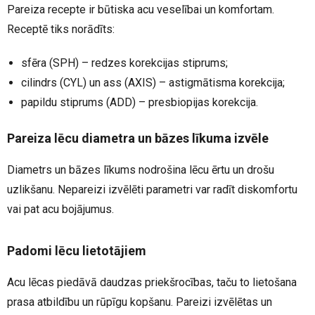
Pareiza recepte ir būtiska acu veselībai un komfortam.
Receptē tiks norādīts:
sfēra (SPH) – redzes korekcijas stiprums;
cilindrs (CYL) un ass (AXIS) – astigmātisma korekcija;
papildu stiprums (ADD) – presbiopijas korekcija.
Pareiza lēcu diametra un bāzes līkuma izvēle
Diametrs un bāzes līkums nodrošina lēcu ērtu un drošu
uzlikšanu. Nepareizi izvēlēti parametri var radīt diskomfortu
vai pat acu bojājumus.
Padomi lēcu lietotājiem
Acu lēcas piedāvā daudzas priekšrocības, taču to lietošana
prasa atbildību un rūpīgu kopšanu. Pareizi izvēlētas un