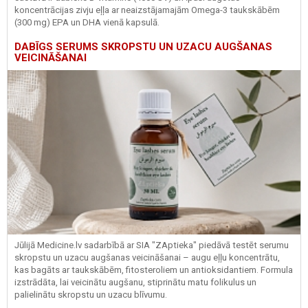
koncentrācijas zivju eļļa ar neaizstājamajām Omega-3 taukskābēm
(300 mg) EPA un DHA vienā kapsulā.
DABĪGS SERUMS SKROPSTU UN UZACU AUGŠANAS
VEICINĀŠANAI
Jūlijā Medicine.lv sadarbībā ar SIA "ZAptieka" piedāvā testēt serumu
skropstu un uzacu augšanas veicināšanai – augu eļļu koncentrātu,
kas bagāts ar taukskābēm, fitosteroliem un antioksidantiem. Formula
izstrādāta, lai veicinātu augšanu, stiprinātu matu folikulus un
palielinātu skropstu un uzacu blīvumu.