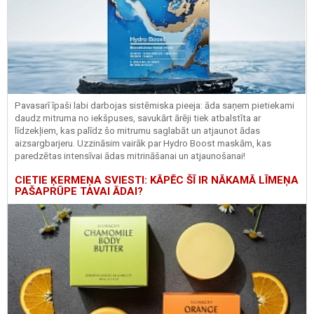
Pavasarī īpaši labi darbojas sistēmiska pieeja: āda saņem pietiekami
daudz mitruma no iekšpuses, savukārt ārēji tiek atbalstīta ar
līdzekļiem, kas palīdz šo mitrumu saglabāt un atjaunot ādas
aizsargbarjeru.
Uzzināsim vairāk par
Hydro
Boost
maskām, kas
paredzētas intensīvai ādas mitrināšanai un atjaunošanai!
CIETIE ĶERMEŅA SVIESTI: KĀPĒC ŠĪ IR NĀKAMĀ LĪMEŅA
PAŠAPRŪPE TAVAI ĀDAI?