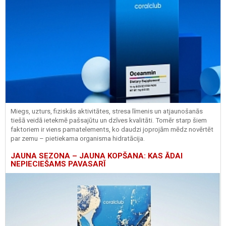
Miegs, uzturs, fiziskās aktivitātes, stresa līmenis un atjaunošanās
tiešā veidā ietekmē pašsajūtu un dzīves kvalitāti. Tomēr starp šiem
faktoriem ir viens pamatelements, ko daudzi joprojām mēdz novērtēt
par zemu – pietiekama organisma hidratācija.
JAUNA SEZONA – JAUNA KOPŠANA: KAS ĀDAI
NEPIECIEŠAMS PAVASARĪ