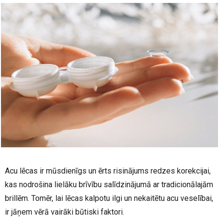
Acu lēcas ir mūsdienīgs un ērts risinājums redzes korekcijai,
kas nodrošina lielāku brīvību salīdzinājumā ar tradicionālajām
brillēm. Tomēr, lai lēcas kalpotu ilgi un nekaitētu acu veselībai,
ir jāņem vērā vairāki būtiski faktori.