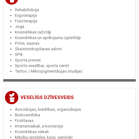
Rehabilitācija
Ergoterapija
Fizioterapija
Joga
Kosmētikas ražotāji
Kosmētikas un aprīkojuma izplatītāji
Pirtis, saunas
Skaistumkopšanas saloni
SPA
Sporta preces
Sports veselībai, sporta centri
Tattoo / Mikropigmentācijas studijas
VESELĪGS DZĪVESVEIDS
Asociācijas, biedrības, organizācijas
Biokosmētika
Frizētavas
Internetveikali, e-komercija
Kosmētikas veikali
Mācību iestādes, kursi, semināri