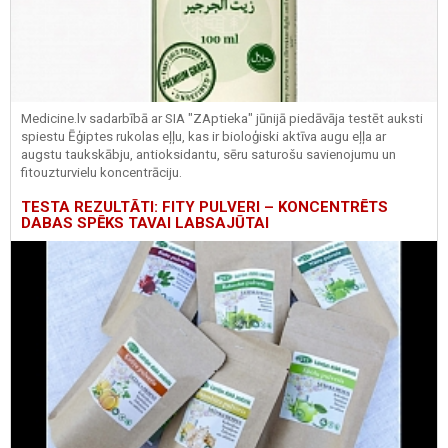
Medicine.lv sadarbībā ar SIA "ZAptieka" jūnijā piedāvāja testēt auksti
spiestu Ēģiptes rukolas eļļu, kas ir bioloģiski aktīva augu eļļa ar
augstu taukskābju, antioksidantu, sēru saturošu savienojumu un
fitouzturvielu koncentrāciju.
TESTA REZULTĀTI: FITY PULVERI – KONCENTRĒTS
DABAS SPĒKS TAVAI LABSAJŪTAI