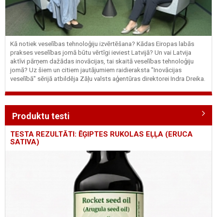
Kā notiek veselības tehnoloģiju izvērtēšana? Kādas Eiropas labās
prakses veselības jomā būtu vērtīgi ieviest Latvijā? Un vai Latvija
aktīvi pārņem dažādas inovācijas, tai skaitā veselības tehnoloģiju
jomā? Uz šiem un citiem jautājumiem raidieraksta "Inovācijas
veselībā" sērijā atbildēja Zāļu valsts aģentūras direktorei Indra Dreika.
Produktu testi
TESTA REZULTĀTI: ĒĢIPTES RUKOLAS EĻĻA (ERUCA
SATIVA)