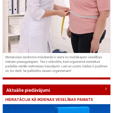
Metabolais sindroms mūsdienās ir viens no biežākajiem veselības
riskiem pieaugušajiem. Tas ir stāvoklis, kad organismā vienlaikus
parādās vairāki vielmaiņas traucējumi. Lasi un uzzini, kādas ir pazīmes
un, ko darīt, lai palīdzētu savam organismam!
Aktuālie piedāvājumi
HIDRATĀCIJA KĀ IKDIENAS VESELĪBAS PAMATS