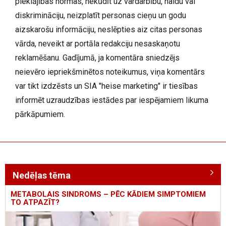
pieklājības normas, nekūdīt uz vardarbību, naidu vai
diskrimināciju, neizplatīt personas cieņu un godu
aizskarošu informāciju, neslēpties aiz citas personas
vārda, neveikt ar portāla redakciju nesaskaņotu
reklamēšanu. Gadījumā, ja komentāra sniedzējs
neievēro iepriekšminētos noteikumus, viņa komentārs
var tikt izdzēsts un SIA "heise marketing" ir tiesības
informēt uzraudzības iestādes par iespējamiem likuma
pārkāpumiem.
Nedēļas tēma
METABOLAIS SINDROMS – PĒC KĀDIEM SIMPTOMIEM
TO ATPAZĪT?