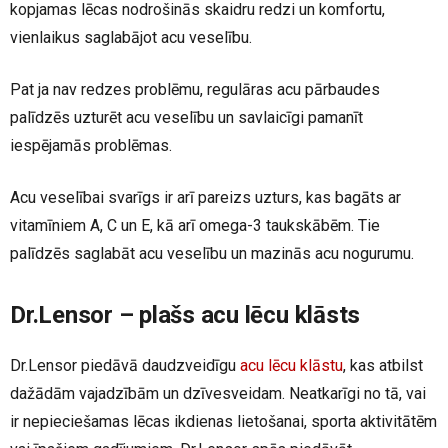
kopjamas lēcas nodrošinās skaidru redzi un komfortu,
vienlaikus saglabājot acu veselību.
Pat ja nav redzes problēmu, regulāras acu pārbaudes
palīdzēs uzturēt acu veselību un savlaicīgi pamanīt
iespējamās problēmas.
Acu veselībai svarīgs ir arī pareizs uzturs, kas bagāts ar
vitamīniem A, C un E, kā arī omega-3 taukskābēm. Tie
palīdzēs saglabāt acu veselību un mazinās acu nogurumu.
Dr.Lensor – plašs acu lēcu klāsts
Dr.Lensor piedāvā daudzveidīgu
acu lēcu klāstu
, kas atbilst
dažādām vajadzībām un dzīvesveidam. Neatkarīgi no tā, vai
ir nepieciešamas lēcas ikdienas lietošanai, sporta aktivitātēm