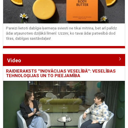
Pareizi lietoti dabīgie ķermeņa sviesti ne tikai mitrina, bet arī palīdz
ādai atjaunoties dziļākā līmenī. Uzzini, ko tavai ādai patiesībā dod
tīras, dabīgas sastāvdaļas!
Video
RAIDIERAKSTS ''INOVĀCIJAS VESELĪBĀ'': VESELĪBAS
TEHNOLOĢIJAS UN TO PIEEJAMĪBA