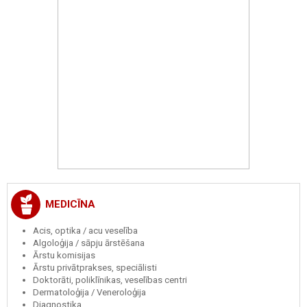
MEDICĪNA
Acis, optika / acu veselība
Algoloģija / sāpju ārstēšana
Ārstu komisijas
Ārstu privātprakses, speciālisti
Doktorāti, poliklīnikas, veselības centri
Dermatoloģija / Veneroloģija
Diagnostika