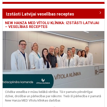
Izstāsti Latvijai veselības receptes
NEW HANZA MED VĪTOLU KLĪNIKA: IZSTĀSTI LATVIJAI
– VESELĪBAS RECEPTES
Cilvēka veselība ir mūsu lielākā vērtība. Tā ir pamats pilnvērtīgai
dzīvei, drošībai un pārliecībai par nākotni. Tieši šī pārliecība ir pamatā
New Hanza MED Vītolu klīnikas darbībai.