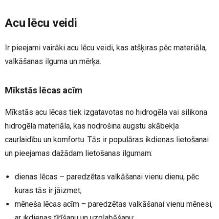
Acu lēcu veidi
Ir pieejami vairāki acu lēcu veidi, kas atšķiras pēc materiāla,
valkāšanas ilguma un mērķa.
Mīkstās lēcas acīm
Mīkstās acu lēcas tiek izgatavotas no hidrogēla vai silikona
hidrogēla materiāla, kas nodrošina augstu skābekļa
caurlaidību un komfortu. Tās ir populāras ikdienas lietošanai
un pieejamas dažādam lietošanas ilgumam:
dienas lēcas – paredzētas valkāšanai vienu dienu, pēc
kuras tās ir jāizmet;
mēneša lēcas acīm – paredzētas valkāšanai vienu mēnesi,
ar ikdienas tīrīšanu un uzglabāšanu;