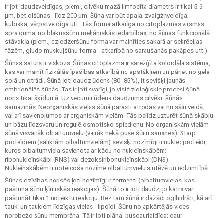
ir ļoti daudzveidīgas, piem., cilvēku mazā limfocīta diametrs ir tikai 5-6
μm, bet olšūnas - līdz 200 μm. Šūna var būt apaļa, zvaigžņveidīga,
kubiska, vārpstveidīga utt. Tās forma atkarīga no citoplazmas virsmas
spraiguma, no blakusšūnu mehāniskās iedarbības, no šūnas funkcionālā
stāvokļa (piem., dziedzeršūnu forma var mainīties sakarā ar sekrēcijas
fāzēm, gludo muskuļšūnu forma - atkarībā no saraušanās pakāpes utt.).
Šūnas saturs ir viskozs. Šūnas citoplazma ir sarežģīta koloidāla sistēma,
kas var mainīt fizikālās īpašības atkarībā no apstākļiem un pāriet no gela
solā un otrādi. Šūnā ļoti daudz ūdens (80- 85%), it sevišķi jaunās
embrionālās šūnās. Tas ir ļoti svarīgi, jo visi fizioloģiskie procesi šūnā
noris tikai šķīdumā. Uz vecumu ūdens daudzums cilvēku šūnās
samazinās. Neorganiskās vielas šūnā parasti atrodas vai nu sāļu veidā,
vai arī savienojumos ar organiskām vielām. Tās palīdz uzturēt šūnā skābju
un bāzu līdzsvaru un regulē osmotisko spiedienu. No organiskām vielām
šūnā visvairāk olbaltumvielu (vairāk nekā puse šūnu sausnes). Starp
proteīdiem (saliktām olbaltumvielām) sevišķi nozīmīgi ir nukleoproteīdi,
kuros olbaltumviela savienota ar kādu no nukleīnskābēm:
ribonukleīnskābi (RNS) vai dezoksiribonukleīnskābi (DNS).
Nukleīnskābēm ir noteicoša nozīme olbaltumvielu sintēzē un iedzimtībā.
Šūnas dzīvības norisēs ļoti nozīmīgi ir fermenti (olbaltumvielas, kas
paātrina šūnu ķīmiskās reakcijas). Šūnā to ir ļoti daudz, jo katrs var
paātrināt tikai 1 noteiktu reakciju. Bez tam šūnā ir dažādi ogļhidrāti, kā arī
tauki un taukiem līdzīgas vielas - lipoīdi. Šūnu no apkārtējās vides
norobežo šūnu membrāna. Tā ir ļoti plāna, puscaurlaidīga; caur