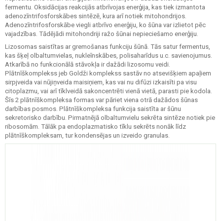
fermentu. Oksidācijas reakcijās atbrīvojas enerģija, kas tiek izmantota
adenozīntrifosforskābes sintēzē, kura arī notiek mitohondrijos.
Adenozīntrifosforskābe viegli atbrīvo enerģiju, ko šūna var izlietot pēc
vajadzības. Tādējādi mitohondriji ražo šūnai nepieciešamo enerģiju.
Lizosomas saistītas ar gremošanas funkciju šūnā. Tās satur fermentus,
kas šķeļ olbaltumvielas, nukleīnskābes, polisaharīdus u.c. savienojumus.
Atkarībā no funkcionālā stāvokļa ir dažādi lizosomu veidi.
Plātnīškomplekss jeb Goldži komplekss sastāv no atsevišķiem apaļiem
sirpjveida vai nūjiņveida maisiņiem, kas vai nu difūzi izkaisīti pa visu
citoplazmu, vai arī tīklveidā sakoncentrēti vienā vietā, parasti pie kodola.
Šīs 2 plātnīškompleksa formas var pāriet viena otrā dažādos šūnas
darbības posmos. Plātnīškompleksa funkcija saistīta ar šūnu
sekretorisko darbību. Pirmatnējā olbaltumvielu sekrēta sintēze notiek pie
ribosomām. Tālāk pa endoplazmatisko tīklu sekrēts nonāk līdz
plātnīškompleksam, tur kondensējas un izveido granulas.