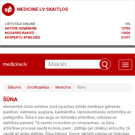
MEDICINE.LV SKAITĻOS
LIETOTĀJI ONLINE
150
AKTĪVIE UZŅĒMUMI
12792
NOZARES RAKSTI
12420
EKSPERTU ATBILDES
21477
Toggle
naviga
Sākums
Enciklopēdija
Medicīna
Šūna
ŠŪNA
elementārā dzīvā sistēma, kurā izpaužas dzīvās matērijas galvenās
īpašības: vielmaiņa, augšana, kairināmība, reproducēšanās, iedzimtība un
pielāgotība. Šūna ir visu augu un dzīvnieku attīstības, uzbūves un
darbības pamatā. Tā sastāv no kodola un citoplazmas. Ja šūna
attīstības procesā zaudē kodolu, piem., zīdītāju (arī cilvēku) eritrocīts, tā
zaudē arī spēju dalīties. Šūnu lielums, forma, iekšējā uzbūve un funkcijas