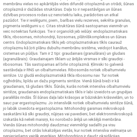
membrānu vielas no apkārtējās vides difundē citoplazmā un otrādi, šūnas
citoplazmā ir dažādas struktūras. Daļa to ir nepastāvīgas un šūnas
dzīvības procesos rodas uz nenoteiktu laiku, parādoties un atkal
pazūdot. Tie ir ieslēgumi, piem., barības vielu rezerves, sekrēta granulas,
pigmenta ieslēgumi u.c. Citas struktūras šūnā sastopamas vienmēr un
veic noteiktas funkcijas. Tie ir organoīdi jeb iešūņi: endoplazmatiskais
tīkls, ribosomas, mitohondriji, lizosomas, plātnīškomplekss un šūnas
centrs. Endoplazmatiskais tīkls jeb citoplazmatiskais tīkls caurauž
citoplazmu kā ļoti plānu dubultu membrānu sistēma, veidojot kanālus,
cisternas un pūšļus. Tam ir 2 tipi: graudainais (granulārais) un gludais
(agranulārais). Graudainajam tīklam uz ārējās virsmas ir sīki graudiņi -
ribosomas. Tās sastopamas arī brīvi citoplazmā. Ķīmiski to galvenā
sastāvdaļa ir RNS un olbaltumvielas. Ribosomās notiek olbaltumvielu
sintēze. Uz gludā endoplazmatiskā tīkla ribosomu nav. Tur notiek
ogļhidrātu, lipīdu un dažu pigmentu sintēze. Vienā šūnā bieži ir kā
graudainais, tā gludais tīkls. Šūnās, kurās notiek intensīva olbaltumvielu
sintēze, graudainais endoplazmatiskais tīkls ir labi izveidots un grupējas
paralēlās rindās. Šī šūnas daļa labi krāsojas ar bāziskām krāsvielām, un to
sauc par ergastoplazmu. Jo intensīvāk notiek olbaltumvielu sintēze šūnā,
jo labāk izveidota ergastoplazma. Mitohondriji gaismas mikroskopā
saskatāmi kā sīki graudiņi, nūjiņas vai pavedieni, bet elektronmikroskopā
izskatās kā nelieli maisiņi, ko norobežo ārējā un iekšējā membrāna.
Vienās šūnas mitohondriji daudzmaz vienmērīgi sadalīti pa visu
citoplazmu, bet citās lokalizējas vietās, kur notiek intensīva vielmaiņa un
nepieciešams vairāk enerģijas. Mitohondrijos ir daudz oksidācijas