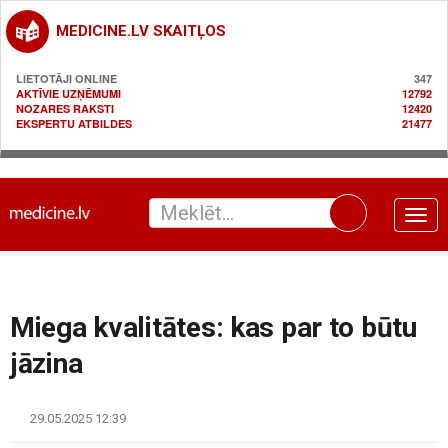
MEDICINE.LV SKAITĻOS
LIETOTĀJI ONLINE
347
AKTĪVIE UZŅĒMUMI
12792
NOZARES RAKSTI
12420
EKSPERTU ATBILDES
21477
Toggle
naviga
Miega kvalitātes: kas par to būtu
jāzina
29.05.2025 12:39