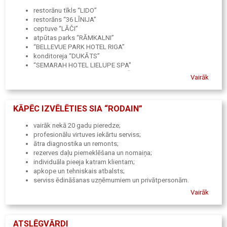
restorānu tīkls “LIDO”
restorāns “36 LĪNIJA”
ceptuve “LĀČI”
atpūtas parks “RĀMKALNI”
“BELLEVUE PARK HOTEL RIGA”
konditoreja “DUKĀTS”
“SEMARAH HOTEL LIELUPE SPA”
viduslaiku restorāns “ROZENGRĀLS”
Vairāk
kafejnīca “13 KRĒSLI”
restorāns “JŪRA”
“XL PELMEŅI”
KĀPĒC IZVĒLĒTIES SIA “RODAIN”
restorāns “EL SANTO” un citi
virtuves tehnikas remonts tiek piedāvāts arī privātajām
vairāk nekā 20 gadu pieredze;
personām.
profesionālu virtuves iekārtu serviss;
ātra diagnostika un remonts;
rezerves daļu piemeklēšana un nomaiņa;
individuāla pieeja katram klientam;
apkope un tehniskais atbalsts;
serviss ēdināšanas uzņēmumiem un privātpersonām.
Vairāk
SIA “Rodain” nodrošina uzticamu profesionālās virtuves tehnikas
servisu, palīdzot klientiem uzturēt iekārtas darba kārtībā un
pagarināt to kalpošanas laiku.
ATSLĒGVĀRDI