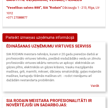
"Veselības salons 888", SIA "Rodain"
Dārzaugļu 1 - 213, Rīga, LV-
1012
+371 27088877
Pieteikt izmaiņas uzņēmuma informācijā
ĒDINĀŠANAS UZŅĒMUMU VIRTUVES SERVISS
SIA RODAIN meistars-tehniķis, kuram ir 20 gadu pieredze darbā ar
profesionālo virtuves tehniku, piedāvā visdažādāko veidu un zīmolu
profesionālo virtuves iekārtu remontu un apkopi: elektriskās un
gāzes plītis, elektriskās un gāzes krāsnis, trauku mazgājamās
mašīnas, grili, marmīti, mikseri, dārzeņu smalcinātāji, gaļas maļamās
mašīnas, kartupeļu tīrāmās mašīnas utt. - rodot risinājumu arī
dažādām nestandarta problēmām.
Pamatuzdevums – profesionālo virtuves iekārtu diagnostika un
Vairāk
remonts, nepieciešamo rezerves daļu sameklēšana, piegāde un
nomaiņa, iekārtu apkope. Māris 28335565
SIA RODAIN MEISTARA PROFESIONALITĀTI IR
NOVĒRTĒJUŠI UN SADARBOJAS: