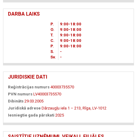
DARBA LAIKS
P.
9
00
-18
00
O.
9
00
-18
00
T.
9
00
-18
00
C.
9
00
-18
00
P.
9
00
-18
00
S.
-
Sv.
-
JURIDISKIE DATI
Reģistrācijas numurs
40003735570
PVN numurs
LV40003735570
Dibināts
29.03.2005
Juridiskā adrese
Dārzaugļu iela 1 – 213, Rīga, LV-1012
Iesniegtie gada pārskati
2025
SAISTĪTIE UZŅĒMUMI, VEIKALI, FILIĀLES