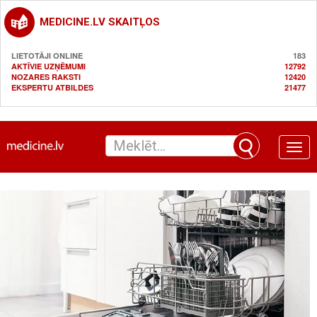
MEDICINE.LV SKAITĻOS
LIETOTĀJI ONLINE
183
AKTĪVIE UZŅĒMUMI
12792
NOZARES RAKSTI
12420
EKSPERTU ATBILDES
21477
Toggle
naviga