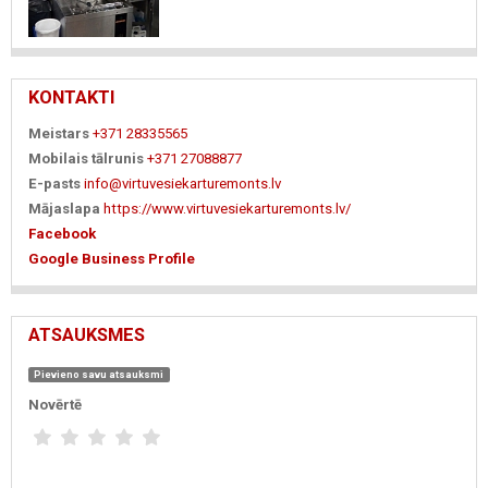
KONTAKTI
Meistars
+371 28335565
Mobilais tālrunis
+371 27088877
E-pasts
info@virtuvesiekarturemonts.lv
Mājaslapa
https://www.virtuvesiekarturemonts.lv/
Facebook
Google Business Profile
ATSAUKSMES
Pievieno savu atsauksmi
Novērtē