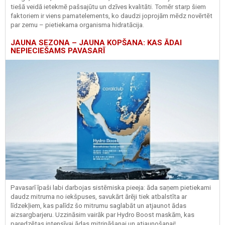
tiešā veidā ietekmē pašsajūtu un dzīves kvalitāti. Tomēr starp šiem
faktoriem ir viens pamatelements, ko daudzi joprojām mēdz novērtēt
par zemu – pietiekama organisma hidratācija.
JAUNA SEZONA – JAUNA KOPŠANA: KAS ĀDAI
NEPIECIEŠAMS PAVASARĪ
Pavasarī īpaši labi darbojas sistēmiska pieeja: āda saņem pietiekami
daudz mitruma no iekšpuses, savukārt ārēji tiek atbalstīta ar
līdzekļiem, kas palīdz šo mitrumu saglabāt un atjaunot ādas
aizsargbarjeru.
Uzzināsim vairāk par
Hydro
Boost
maskām, kas
paredzētas intensīvai ādas mitrināšanai un atjaunošanai!