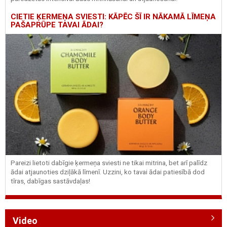
CIETIE ĶERMEŅA SVIESTI: KĀPĒC ŠĪ IR NĀKAMĀ LĪMEŅA
PAŠAPRŪPE TAVAI ĀDAI?
Pareizi lietoti dabīgie ķermeņa sviesti ne tikai mitrina, bet arī palīdz
ādai atjaunoties dziļākā līmenī. Uzzini, ko tavai ādai patiesībā dod
tīras, dabīgas sastāvdaļas!
Video