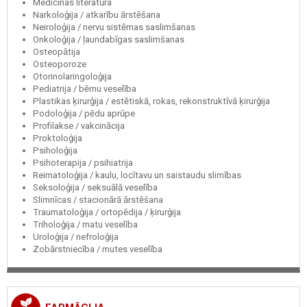
Medicīnas literatūra
Narkoloģija / atkarību ārstēšana
Neiroloģija / nervu sistēmas saslimšanas
Onkoloģija / ļaundabīgas saslimšanas
Osteopātija
Osteoporoze
Otorinolaringoloģija
Pediatrija / bērnu veselība
Plastikas ķirurģija / estētiskā, rokas, rekonstruktīvā ķirurģija
Podoloģija / pēdu aprūpe
Profilakse / vakcinācija
Proktoloģija
Psiholoģija
Psihoterapija / psihiatrija
Reimatoloģija / kaulu, locītavu un saistaudu slimības
Seksoloģija / seksuālā veselība
Slimnīcas / stacionārā ārstēšana
Traumatoloģija / ortopēdija / ķirurģija
Triholoģija / matu veselība
Uroloģija / nefroloģija
Zobārstniecība / mutes veselība