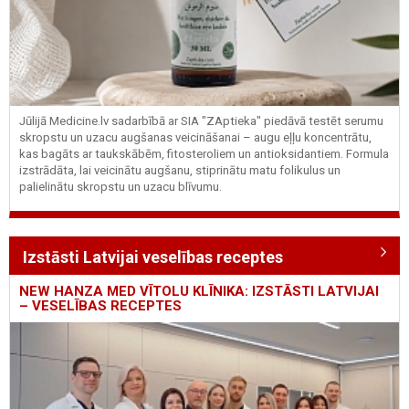
Jūlijā Medicine.lv sadarbībā ar SIA "ZAptieka" piedāvā testēt serumu
skropstu un uzacu augšanas veicināšanai – augu eļļu koncentrātu,
kas bagāts ar taukskābēm, fitosteroliem un antioksidantiem. Formula
izstrādāta, lai veicinātu augšanu, stiprinātu matu folikulus un
palielinātu skropstu un uzacu blīvumu.
Izstāsti Latvijai veselības receptes
NEW HANZA MED VĪTOLU KLĪNIKA: IZSTĀSTI LATVIJAI
– VESELĪBAS RECEPTES