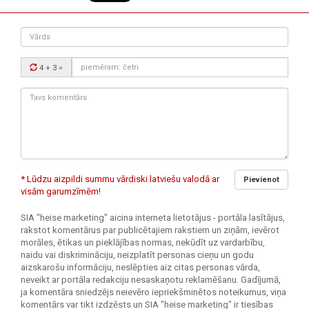
Vārds
Drošības
4 + 3
=
kods:
Tavs
komentārs:
* Lūdzu aizpildi summu vārdiski latviešu valodā ar
Pievienot
visām garumzīmēm!
SIA "heise marketing" aicina interneta lietotājus - portāla lasītājus,
rakstot komentārus par publicētajiem rakstiem un ziņām, ievērot
morāles, ētikas un pieklājības normas, nekūdīt uz vardarbību,
naidu vai diskrimināciju, neizplatīt personas cieņu un godu
aizskarošu informāciju, neslēpties aiz citas personas vārda,
neveikt ar portāla redakciju nesaskaņotu reklamēšanu. Gadījumā,
ja komentāra sniedzējs neievēro iepriekšminētos noteikumus, viņa
komentārs var tikt izdzēsts un SIA "heise marketing" ir tiesības