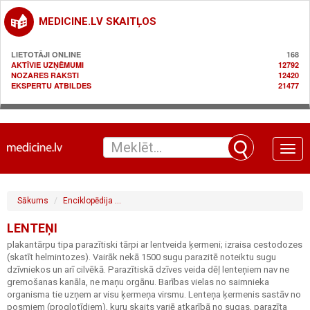
MEDICINE.LV SKAITĻOS
LIETOTĀJI ONLINE
168
AKTĪVIE UZŅĒMUMI
12792
NOZARES RAKSTI
12420
EKSPERTU ATBILDES
21477
Toggle
naviga
Sākums
Enciklopēdija
Gastroenteroloģija / gremošanas sistēma
L
LENTEŅI
plakantārpu tipa parazītiski tārpi ar lentveida ķermeni; izraisa cestodozes
(skatīt helmintozes). Vairāk nekā 1500 sugu parazitē noteiktu sugu
dzīvniekos un arī cilvēkā. Parazītiskā dzīves veida dēļ lenteņiem nav ne
gremošanas kanāla, ne maņu orgānu. Barības vielas no saimnieka
organisma tie uzņem ar visu ķermeņa virsmu. Lenteņa ķermenis sastāv no
posmiem (proglotīdiem), kuru skaits variē atkarībā no sugas, parazīta