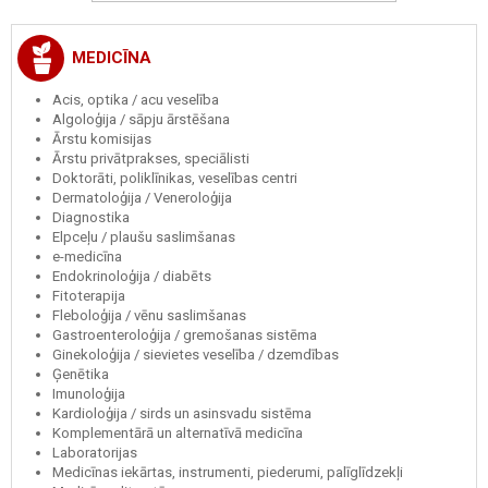
MEDICĪNA
Acis, optika / acu veselība
Algoloģija / sāpju ārstēšana
Ārstu komisijas
Ārstu privātprakses, speciālisti
Doktorāti, poliklīnikas, veselības centri
Dermatoloģija / Veneroloģija
Diagnostika
Elpceļu / plaušu saslimšanas
e-medicīna
Endokrinoloģija / diabēts
Fitoterapija
Fleboloģija / vēnu saslimšanas
Gastroenteroloģija / gremošanas sistēma
Ginekoloģija / sievietes veselība / dzemdības
Ģenētika
Imunoloģija
Kardioloģija / sirds un asinsvadu sistēma
Komplementārā un alternatīvā medicīna
Laboratorijas
Medicīnas iekārtas, instrumenti, piederumi, palīglīdzekļi