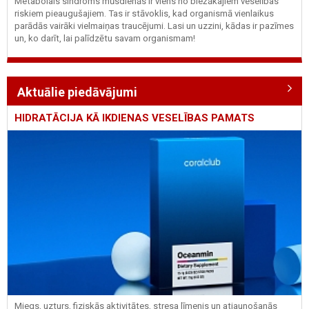
Metabolais sindroms mūsdienās ir viens no biežākajiem veselības
riskiem pieaugušajiem. Tas ir stāvoklis, kad organismā vienlaikus
parādās vairāki vielmaiņas traucējumi. Lasi un uzzini, kādas ir pazīmes
un, ko darīt, lai palīdzētu savam organismam!
Aktuālie piedāvājumi
HIDRATĀCIJA KĀ IKDIENAS VESELĪBAS PAMATS
Miegs, uzturs, fiziskās aktivitātes, stresa līmenis un atjaunošanās