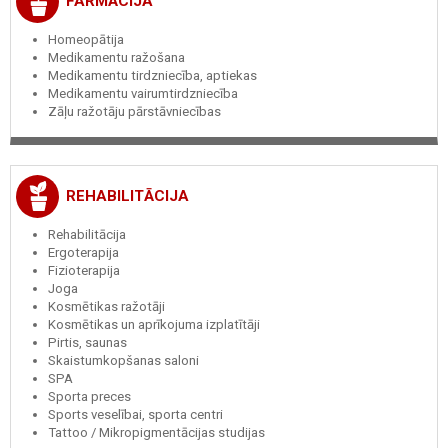
FARMĀCIJA
Homeopātija
Medikamentu ražošana
Medikamentu tirdzniecība, aptiekas
Medikamentu vairumtirdzniecība
Zāļu ražotāju pārstāvniecības
REHABILITĀCIJA
Rehabilitācija
Ergoterapija
Fizioterapija
Joga
Kosmētikas ražotāji
Kosmētikas un aprīkojuma izplatītāji
Pirtis, saunas
Skaistumkopšanas saloni
SPA
Sporta preces
Sports veselībai, sporta centri
Tattoo / Mikropigmentācijas studijas