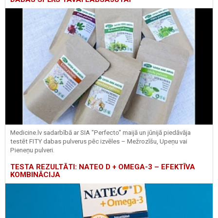
Medicine.lv sadarbībā ar SIA "Perfecto" maijā un jūnijā piedāvāja
testēt FITY dabas pulverus pēc izvēles – Mežrozīšu, Upeņu vai
Pieneņu pulveri.
TESTA REZULTĀTI: NATEO D + OMEGA-3 – EFEKTĪVA
KOMBINĀCIJA