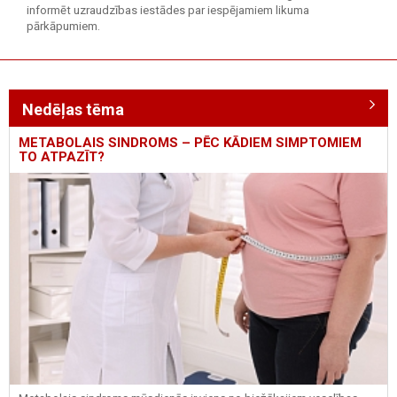
informēt uzraudzības iestādes par iespējamiem likuma
pārkāpumiem.
Nedēļas tēma
METABOLAIS SINDROMS – PĒC KĀDIEM SIMPTOMIEM
TO ATPAZĪT?