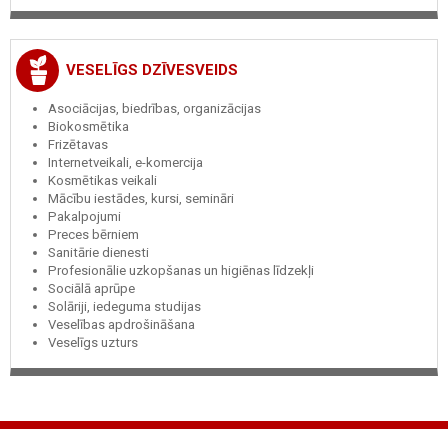
VESELĪGS DZĪVESVEIDS
Asociācijas, biedrības, organizācijas
Biokosmētika
Frizētavas
Internetveikali, e-komercija
Kosmētikas veikali
Mācību iestādes, kursi, semināri
Pakalpojumi
Preces bērniem
Sanitārie dienesti
Profesionālie uzkopšanas un higiēnas līdzekļi
Sociālā aprūpe
Solāriji, iedeguma studijas
Veselības apdrošināšana
Veselīgs uzturs