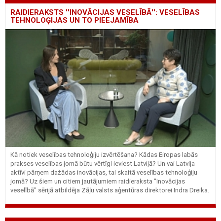
RAIDIERAKSTS ''INOVĀCIJAS VESELĪBĀ'': VESELĪBAS
TEHNOLOĢIJAS UN TO PIEEJAMĪBA
Kā notiek veselības tehnoloģiju izvērtēšana? Kādas Eiropas labās
prakses veselības jomā būtu vērtīgi ieviest Latvijā? Un vai Latvija
aktīvi pārņem dažādas inovācijas, tai skaitā veselības tehnoloģiju
jomā? Uz šiem un citiem jautājumiem raidieraksta "Inovācijas
veselībā" sērijā atbildēja Zāļu valsts aģentūras direktorei Indra Dreika.