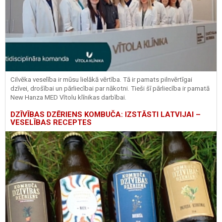
Cilvēka veselība ir mūsu lielākā vērtība. Tā ir pamats pilnvērtīgai
dzīvei, drošībai un pārliecībai par nākotni. Tieši šī pārliecība ir pamatā
New Hanza MED Vītolu klīnikas darbībai.
DZĪVĪBAS DZĒRIENS KOMBUČA: IZSTĀSTI LATVIJAI –
VESELĪBAS RECEPTES