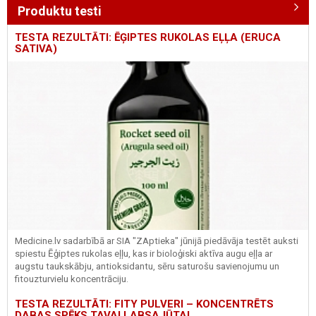
Produktu testi
TESTA REZULTĀTI: ĒĢIPTES RUKOLAS EĻĻA (ERUCA
SATIVA)
Medicine.lv sadarbībā ar SIA "ZAptieka" jūnijā piedāvāja testēt auksti
spiestu Ēģiptes rukolas eļļu, kas ir bioloģiski aktīva augu eļļa ar
augstu taukskābju, antioksidantu, sēru saturošu savienojumu un
fitouzturvielu koncentrāciju.
TESTA REZULTĀTI: FITY PULVERI – KONCENTRĒTS
DABAS SPĒKS TAVAI LABSAJŪTAI