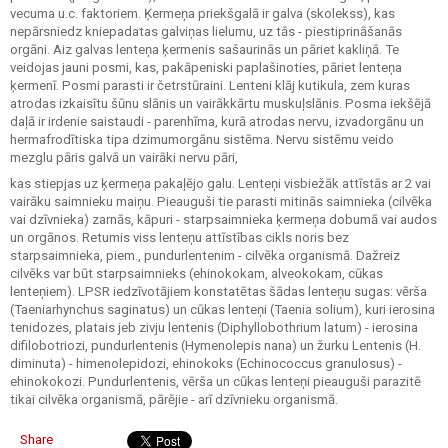
vecuma u.c. faktoriem. Ķermeņa priekšgalā ir galva (skolekss), kas
nepārsniedz kniepadatas galviņas lielumu, uz tās - piestiprināšanās
orgāni. Aiz galvas lenteņa ķermenis sašaurinās un pāriet kakliņā. Te
veidojas jauni posmi, kas, pakāpeniski paplašinoties, pāriet lenteņa
ķermenī. Posmi parasti ir četrstūraini. Lenteni klāj kutikula, zem kuras
atrodas izkaisītu šūnu slānis un vairākkārtu muskuļslānis. Posma iekšējā
daļā ir irdenie saistaudi - parenhīma, kurā atrodas nervu, izvadorgānu un
hermafrodītiska tipa dzimumorgānu sistēma. Nervu sistēmu veido
mezglu pāris galvā un vairāki nervu pāri,
kas stiepjas uz ķermeņa pakaļējo galu. Lenteņi visbiežāk attīstās ar 2 vai
vairāku saimnieku maiņu. Pieauguši tie parasti mitinās saimnieka (cilvēka
vai dzīvnieka) zarnās, kāpuri - starpsaimnieka ķermeņa dobumā vai audos
un orgānos. Retumis viss lenteņu attīstības cikls noris bez
starpsaimnieka, piem., pundurlentenim - cilvēka organismā. Dažreiz
cilvēks var būt starpsaimnieks (ehinokokam, alveokokam, cūkas
lenteņiem). LPSR iedzīvotājiem konstatētas šādas lenteņu sugas: vērša
(Taeniarhynchus saginatus) un cūkas lenteņi (Taenia solium), kuri ierosina
tenidozes, platais jeb zivju lentenis (Diphyllobothrium latum) - ierosina
difilobotriozi, pundurlentenis (Hymenolepis nana) un žurku Lentenis (H.
diminuta) - himenolepidozi, ehinokoks (Echinococcus granulosus) -
ehinokokozi. Pundurlentenis, vērša un cūkas lenteņi pieauguši parazitē
tikai cilvēka organismā, pārējie - arī dzīvnieku organismā.
Share