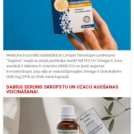
Medicine.lv portāls sadarbībā ar Latvijas farmācijas uzņēmumu
“Sagitus” maijā un jūnijā piedāvāja testēt NATEO D+ Omega-3, kura
sastāvā ir dabisks D vitamīns (4000 SV) un īpaši augstas
koncentrācijas zivju eļļa ar neaizstājamajām Omega-3 taukskābēm
(300 mg) EPA un DHA vienā kapsulā.
DABĪGS SERUMS SKROPSTU UN UZACU AUGŠANAS
VEICINĀŠANAI