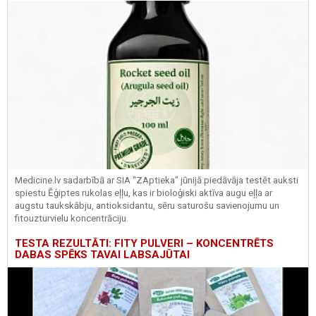
Medicine.lv sadarbībā ar SIA "ZAptieka" jūnijā piedāvāja testēt auksti
spiestu Ēģiptes rukolas eļļu, kas ir bioloģiski aktīva augu eļļa ar
augstu taukskābju, antioksidantu, sēru saturošu savienojumu un
fitouzturvielu koncentrāciju.
TESTA REZULTĀTI: FITY PULVERI – KONCENTRĒTS
DABAS SPĒKS TAVAI LABSAJŪTAI