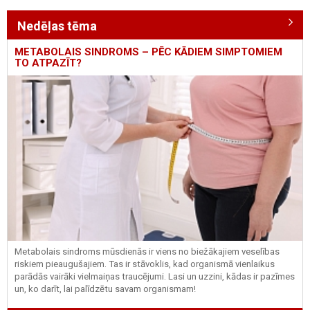
Nedēļas tēma
METABOLAIS SINDROMS – PĒC KĀDIEM SIMPTOMIEM
TO ATPAZĪT?
Metabolais sindroms mūsdienās ir viens no biežākajiem veselības
riskiem pieaugušajiem. Tas ir stāvoklis, kad organismā vienlaikus
parādās vairāki vielmaiņas traucējumi. Lasi un uzzini, kādas ir pazīmes
un, ko darīt, lai palīdzētu savam organismam!