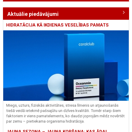
Aktuālie piedāvājumi
HIDRATĀCIJA KĀ IKDIENAS VESELĪBAS PAMATS
Miegs, uzturs, fiziskās aktivitātes, stresa līmenis un atjaunošanās
tiešā veidā ietekmē pašsajūtu un dzīves kvalitāti. Tomēr starp šiem
faktoriem ir viens pamatelements, ko daudzi joprojām mēdz novērtēt
par zemu – pietiekama organisma hidratācija.
JAUNA SEZONA – JAUNA KOPŠANA: KAS ĀDAI