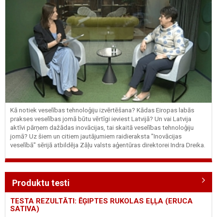
Kā notiek veselības tehnoloģiju izvērtēšana? Kādas Eiropas labās
prakses veselības jomā būtu vērtīgi ieviest Latvijā? Un vai Latvija
aktīvi pārņem dažādas inovācijas, tai skaitā veselības tehnoloģiju
jomā? Uz šiem un citiem jautājumiem raidieraksta "Inovācijas
veselībā" sērijā atbildēja Zāļu valsts aģentūras direktorei Indra Dreika.
Produktu testi
TESTA REZULTĀTI: ĒĢIPTES RUKOLAS EĻĻA (ERUCA
SATIVA)