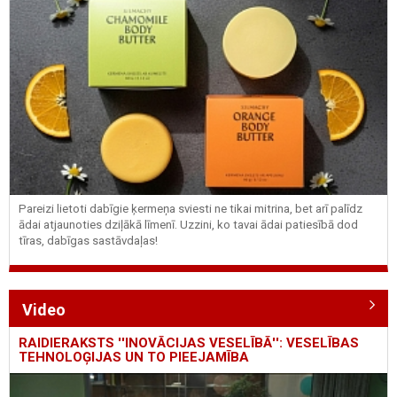
Pareizi lietoti dabīgie ķermeņa sviesti ne tikai mitrina, bet arī palīdz
ādai atjaunoties dziļākā līmenī. Uzzini, ko tavai ādai patiesībā dod
tīras, dabīgas sastāvdaļas!
Video
RAIDIERAKSTS ''INOVĀCIJAS VESELĪBĀ'': VESELĪBAS
TEHNOLOĢIJAS UN TO PIEEJAMĪBA