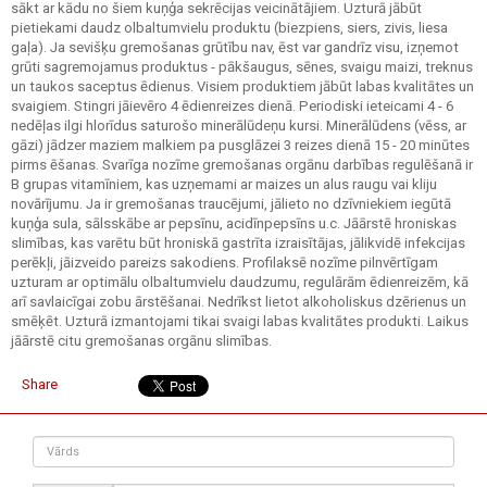
sākt ar kādu no šiem kuņģa sekrēcijas veicinātājiem. Uzturā jābūt
pietiekami daudz olbaltumvielu produktu (biezpiens, siers, zivis, liesa
gaļa). Ja sevišķu gremošanas grūtību nav, ēst var gandrīz visu, izņemot
grūti sagremojamus produktus - pākšaugus, sēnes, svaigu maizi, treknus
un taukos saceptus ēdienus. Visiem produktiem jābūt labas kvalitātes un
svaigiem. Stingri jāievēro 4 ēdienreizes dienā. Periodiski ieteicami 4 - 6
nedēļas ilgi hlorīdus saturošo minerālūdeņu kursi. Minerālūdens (vēss, ar
gāzi) jādzer maziem malkiem pa pusglāzei 3 reizes dienā 15 - 20 minūtes
pirms ēšanas. Svarīga nozīme gremošanas orgānu darbības regulēšanā ir
В grupas vitamīniem, kas uzņemami ar maizes un alus raugu vai kliju
novārījumu. Ja ir gremošanas traucējumi, jālieto no dzīvniekiem iegūtā
kuņģa sula, sālsskābe ar pepsīnu, acidīnpepsīns u.c. Jāārstē hroniskas
slimības, kas varētu būt hroniskā gastrīta izraisītājas, jālikvidē infekcijas
perēkļi, jāizveido pareizs sakodiens. Profilaksē nozīme pilnvērtīgam
uzturam ar optimālu olbaltumvielu daudzumu, regulārām ēdienreizēm, kā
arī savlaicīgai zobu ārstēšanai. Nedrīkst lietot alkoholiskus dzērienus un
smēķēt. Uzturā izmantojami tikai svaigi labas kvalitātes produkti. Laikus
jāārstē citu gremošanas orgānu slimības.
Share
Vārds