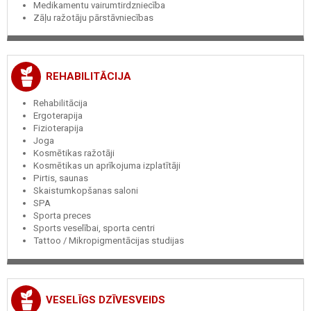
Medikamentu vairumtirdzniecība
Zāļu ražotāju pārstāvniecības
REHABILITĀCIJA
Rehabilitācija
Ergoterapija
Fizioterapija
Joga
Kosmētikas ražotāji
Kosmētikas un aprīkojuma izplatītāji
Pirtis, saunas
Skaistumkopšanas saloni
SPA
Sporta preces
Sports veselībai, sporta centri
Tattoo / Mikropigmentācijas studijas
VESELĪGS DZĪVESVEIDS