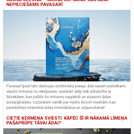
NEPIECIEŠAMS PAVASARĪ
Pavasarī īpaši labi darbojas sistēmiska pieeja: āda saņem pietiekami
daudz mitruma no iekšpuses, savukārt ārēji tiek atbalstīta ar
līdzekļiem, kas palīdz šo mitrumu saglabāt un atjaunot ādas
aizsargbarjeru.
Uzzināsim vairāk par
Hydro
Boost
maskām, kas
paredzētas intensīvai ādas mitrināšanai un atjaunošanai!
CIETIE ĶERMEŅA SVIESTI: KĀPĒC ŠĪ IR NĀKAMĀ LĪMEŅA
PAŠAPRŪPE TAVAI ĀDAI?