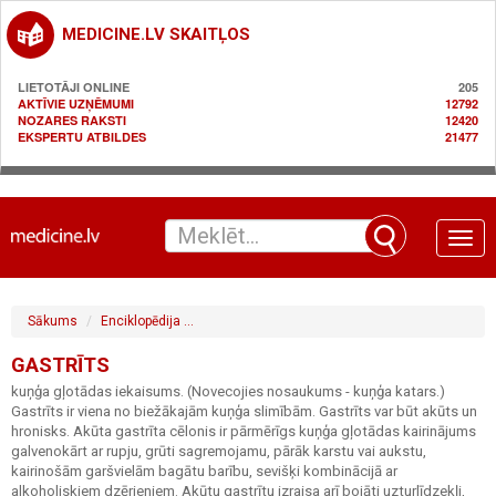
MEDICINE.LV SKAITĻOS
LIETOTĀJI ONLINE
205
AKTĪVIE UZŅĒMUMI
12792
NOZARES RAKSTI
12420
EKSPERTU ATBILDES
21477
Toggle
naviga
Sākums
Enciklopēdija
Gastroenteroloģija / gremošanas sistēma
Ga
GASTRĪTS
kuņģa gļotādas iekaisums. (Novecojies nosaukums - kuņģa katars.)
Gastrīts ir viena no biežākajām kuņģa slimībām. Gastrīts var būt akūts un
hronisks. Akūta gastrīta cēlonis ir pārmērīgs kuņģa gļotādas kairinājums
galvenokārt ar rupju, grūti sagremojamu, pārāk karstu vai aukstu,
kairinošām garšvielām bagātu barību, sevišķi kombinācijā ar
alkoholiskiem dzērieniem. Akūtu gastrītu izraisa arī bojāti uzturlīdzekļi,