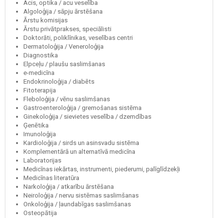
Acis, optika / acu veselība
Algoloģija / sāpju ārstēšana
Ārstu komisijas
Ārstu privātprakses, speciālisti
Doktorāti, poliklīnikas, veselības centri
Dermatoloģija / Veneroloģija
Diagnostika
Elpceļu / plaušu saslimšanas
e-medicīna
Endokrinoloģija / diabēts
Fitoterapija
Fleboloģija / vēnu saslimšanas
Gastroenteroloģija / gremošanas sistēma
Ginekoloģija / sievietes veselība / dzemdības
Ģenētika
Imunoloģija
Kardioloģija / sirds un asinsvadu sistēma
Komplementārā un alternatīvā medicīna
Laboratorijas
Medicīnas iekārtas, instrumenti, piederumi, palīglīdzekļi
Medicīnas literatūra
Narkoloģija / atkarību ārstēšana
Neiroloģija / nervu sistēmas saslimšanas
Onkoloģija / ļaundabīgas saslimšanas
Osteopātija