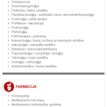
Osteoporoze
Otorinolaringoloģija
Pediatrija / bērnu veselība
Plastikas ķirurģija / estētiskā, rokas, rekonstruktīvā ķirurģija
Podoloģija / pēdu aprūpe
Profilakse / vakcinācija
Proktoloģija
Psiholoģija
Psihoterapija / psihiatrija
Reimatoloģija / kaulu, locītavu un saistaudu slimības
Seksoloģija / seksuālā veselība
Slimnīcas / stacionārā ārstēšana
Traumatoloģija / ortopēdija / ķirurģija
Triholoģija / matu veselība
Uroloģija / nefroloģija
Zobārstniecība / mutes veselība
FARMĀCIJA
Homeopātija
Medikamentu ražošana
Medikamentu tirdzniecība, aptiekas