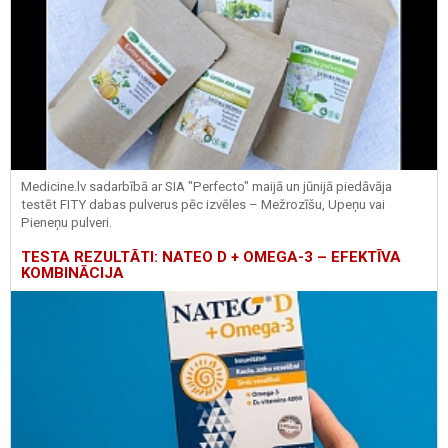
Medicine.lv sadarbībā ar SIA "Perfecto" maijā un jūnijā piedāvāja
testēt FITY dabas pulverus pēc izvēles – Mežrozīšu, Upeņu vai
Pieneņu pulveri.
TESTA REZULTĀTI: NATEO D + OMEGA-3 – EFEKTĪVA
KOMBINĀCIJA