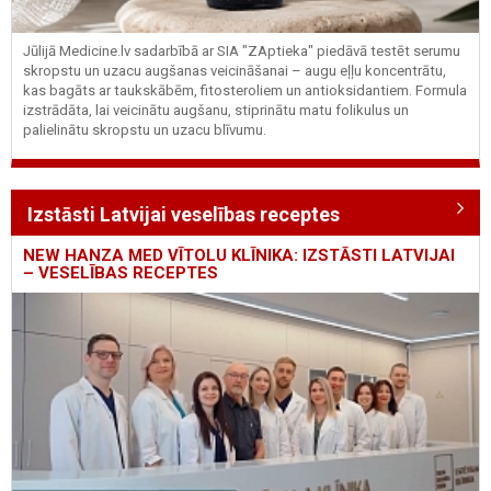
Jūlijā Medicine.lv sadarbībā ar SIA "ZAptieka" piedāvā testēt serumu
skropstu un uzacu augšanas veicināšanai – augu eļļu koncentrātu,
kas bagāts ar taukskābēm, fitosteroliem un antioksidantiem. Formula
izstrādāta, lai veicinātu augšanu, stiprinātu matu folikulus un
palielinātu skropstu un uzacu blīvumu.
Izstāsti Latvijai veselības receptes
NEW HANZA MED VĪTOLU KLĪNIKA: IZSTĀSTI LATVIJAI
– VESELĪBAS RECEPTES