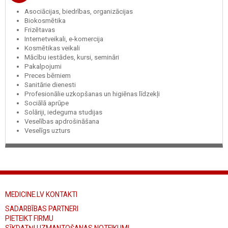
Asociācijas, biedrības, organizācijas
Biokosmētika
Frizētavas
Internetveikali, e-komercija
Kosmētikas veikali
Mācību iestādes, kursi, semināri
Pakalpojumi
Preces bērniem
Sanitārie dienesti
Profesionālie uzkopšanas un higiēnas līdzekļi
Sociālā aprūpe
Solāriji, iedeguma studijas
Veselības apdrošināšana
Veselīgs uzturs
MEDICINE.LV KONTAKTI
SADARBĪBAS PARTNERI
PIETEIKT FIRMU
SĪKDATŅU IZMANTOŠANAS NOTEIKUMI