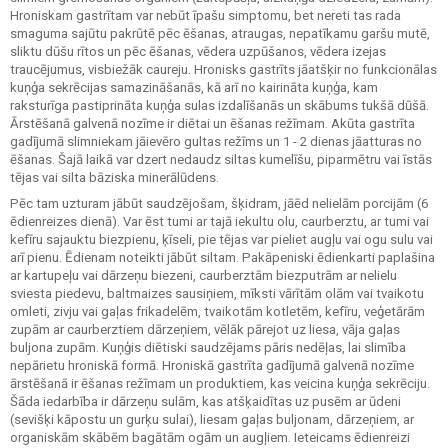
Hroniskam gastrītam var nebūt īpašu simptomu, bet nereti tas rada
smaguma sajūtu pakrūtē pēc ēšanas, atraugas, nepatīkamu garšu mutē,
sliktu dūšu rītos un pēc ēšanas, vēdera uzpūšanos, vēdera izejas
traucējumus, visbiežāk caureju. Hronisks gastrīts jāatšķir no funkcionālas
kuņģa sekrēcijas samazināšanās, kā arī no kairināta kuņģa, kam
raksturīga pastiprināta kuņģa sulas izdalīšanās un skābums tukšā dūšā.
Ārstēšanā galvenā nozīme ir diētai un ēšanas režīmam. Akūta gastrīta
gadījumā slimniekam jāievēro gultas režīms un 1 - 2 dienas jāatturas no
ēšanas. Šajā laikā var dzert nedaudz siltas kumelīšu, piparmētru vai īstās
tējas vai silta bāziska minerālūdens.
Pēc tam uzturam jābūt saudzējošam, šķidram, jāēd nelielām porcijām (6
ēdienreizes dienā). Var ēst tumi ar tajā iekultu olu, caurberztu, ar tumi vai
kefīru sajauktu biezpienu, ķīseli, pie tējas var pieliet augļu vai ogu sulu vai
arī pienu. Ēdienam noteikti jābūt siltam. Pakāpeniski ēdienkarti paplašina
ar kartupeļu vai dārzeņu biezeni, caurberztām biezputrām ar nelielu
sviesta piedevu, baltmaizes sausiņiem, mīksti vārītām olām vai tvaikotu
omleti, zivju vai gaļas frikadelēm, tvaikotām kotletēm, kefīru, veģetārām
zupām ar caurberztiem dārzeņiem, vēlāk pārejot uz liesa, vāja gaļas
buljona zupām. Kuņģis diētiski saudzējams pāris nedēļas, lai slimība
nepārietu hroniskā formā. Hroniskā gastrīta gadījumā galvenā nozīme
ārstēšanā ir ēšanas režīmam un produktiem, kas veicina kuņģa sekrēciju.
Šāda iedarbība ir dārzeņu sulām, kas atšķaidītas uz pusēm ar ūdeni
(sevišķi kāpostu un gurķu sulai), liesam gaļas buljonam, dārzeņiem, ar
organiskām skābēm bagātām ogām un augļiem. Ieteicams ēdienreizi