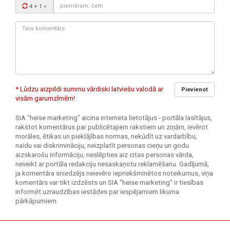
Drošības
4 + 1
=
kods:
Tavs
komentārs:
* Lūdzu aizpildi summu vārdiski latviešu valodā ar
Pievienot
visām garumzīmēm!
SIA "heise marketing" aicina interneta lietotājus - portāla lasītājus,
rakstot komentārus par publicētajiem rakstiem un ziņām, ievērot
morāles, ētikas un pieklājības normas, nekūdīt uz vardarbību,
naidu vai diskrimināciju, neizplatīt personas cieņu un godu
aizskarošu informāciju, neslēpties aiz citas personas vārda,
neveikt ar portāla redakciju nesaskaņotu reklamēšanu. Gadījumā,
ja komentāra sniedzējs neievēro iepriekšminētos noteikumus, viņa
komentārs var tikt izdzēsts un SIA "heise marketing" ir tiesības
informēt uzraudzības iestādes par iespējamiem likuma
pārkāpumiem.