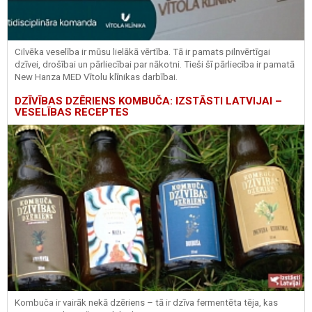
Cilvēka veselība ir mūsu lielākā vērtība. Tā ir pamats pilnvērtīgai
dzīvei, drošībai un pārliecībai par nākotni. Tieši šī pārliecība ir pamatā
New Hanza MED Vītolu klīnikas darbībai.
DZĪVĪBAS DZĒRIENS KOMBUČA: IZSTĀSTI LATVIJAI –
VESELĪBAS RECEPTES
Kombuča ir vairāk nekā dzēriens – tā ir dzīva fermentēta tēja, kas