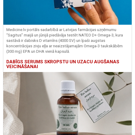
Medicine.lv portāls sadarbībā ar Latvijas farmācijas uzņēmumu
“Sagitus” maijā un jūnijā piedāvāja testēt NATEO D+ Omega-3, kura
sastāvā ir dabisks D vitamīns (4000 SV) un īpaši augstas
koncentrācijas zivju eļļa ar neaizstājamajām Omega-3 taukskābēm
(300 mg) EPA un DHA vienā kapsulā.
DABĪGS SERUMS SKROPSTU UN UZACU AUGŠANAS
VEICINĀŠANAI