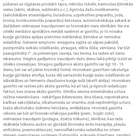
pūšanas un rūgšanas produkti tajos, mikrobu toksīni, kairinošas ķīmiskās
vielas (sārmi, skābes, sublimāts u.c.), ilgstoša dažu medikamentu
(salicilskābes atvasinājumu, butadiona, uzpirkstītes preparātu, joda,
broma, kortikosteroīdu preparātu) lietošana, autointoksikācija sakarā ar
dažādiem vielmaiņas traucējumiem un hroniskām nieru slimībām. Ne visi
cilvēki vienādos apstākļos vienādi saslimst ar gastrītu, jo to nosaka
kuņģa gļotādas spējas pretoties mehāniskai, ķīmiskai un termiskai
iedarbībai. Galvenie simptomi: smaguma sajūta un sāpes pakrūtē,
pastiprināta siekalu izdalīšanās, atraugas, slikta dūša, vemšana. Var būt
paaugstināta t°. Ja pievienojas caureja, tas liecina, ka radies arī zarnu
iekaisums. Vieglos gadījumos traucējumi dažu dienu laikā pilnīgi izzūd un
cilvēks izveseļojas. Smagos gadījumos akūts gastrīts var ilgt 10 - 15
dienu, bet var arī pāriet hroniskā formā. Hroniskam gastrītam raksturīga
kuņģa gļotādas atrofija, kuras dēļ samazinās kuņģa sulas izdalīšanās un
sālsskābes un fermentu daudzums kuņģa sulā (skatīt ahilija). Hroniskais
gastrīts var rasties pēc akūta gastrīta, kā arī tad, ja ilgstoši iedarbojas
faktori, kas izraisa akūtu gastrītu. Slimību veicina sistemātiska uztura
režīma neievērošana - nekārtīgas ēdienreizes, ātra ēšana, nepietiekama
barības sakošļāšana, olbaltumvielu un vitamīnu ziņā nepilnvērtīgs uzturs,
bieža alkoholisko dzērienu lietošana, smēķēšana. Hroniskā gastrīta
cēlonis var būt arī hroniski infekcijas perēkļi (piem., bojāti zobi),
vielmaiņas traucējumi (podagra, dzelzs trūkums), slimības, kas rada
skābekļa trūkumu audos un gļotādā (hroniska sirds mazspēja, plaušu
emfizēma, pneimoskleroze), neiroreflektoriska iedarbība no citiem
slimiem gremošanas orgāniem (žultspūšļa, aizkuņģa dziedzera, zarnām).