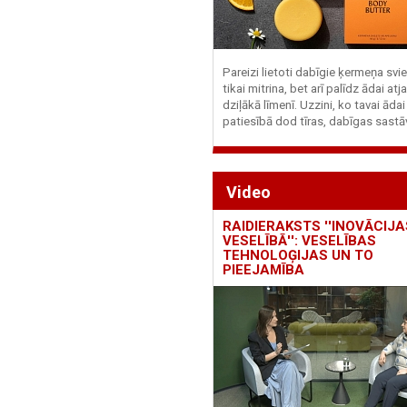
Pareizi lietoti dabīgie ķermeņa svie
tikai mitrina, bet arī palīdz ādai at
dziļākā līmenī. Uzzini, ko tavai ādai
patiesībā dod tīras, dabīgas sastā
Video
RAIDIERAKSTS ''INOVĀCIJA
VESELĪBĀ'': VESELĪBAS
TEHNOLOĢIJAS UN TO
PIEEJAMĪBA