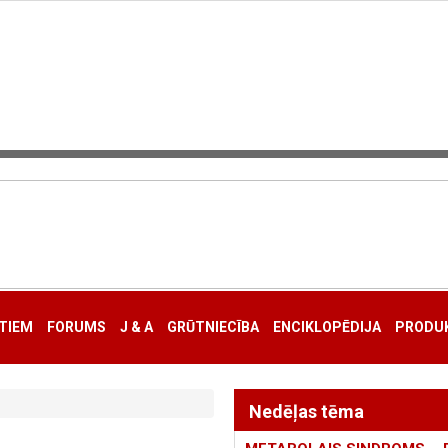
TIEM
FORUMS
J & A
GRŪTNIECĪBA
ENCIKLOPĒDIJA
PRODUK
Nedēļas tēma