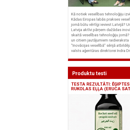
Kā notiek veselības tehnoloģiju iz
Kādas Eiropas labās prakses vesel
jomā būtu vērtīgi ieviest Latvijā? U
Latvija aktīvi pārņem dažādas inovā
skaitā veselības tehnoloģiju jomā
un citiem jautājumiem raidieraksta
"Inovācijas veselībā" sērijā atbildē
valsts aģentūras direktorei Indra Dr
Produktu testi
TESTA REZULTĀTI: ĒĢIPTES
RUKOLAS EĻĻA (ERUCA SAT