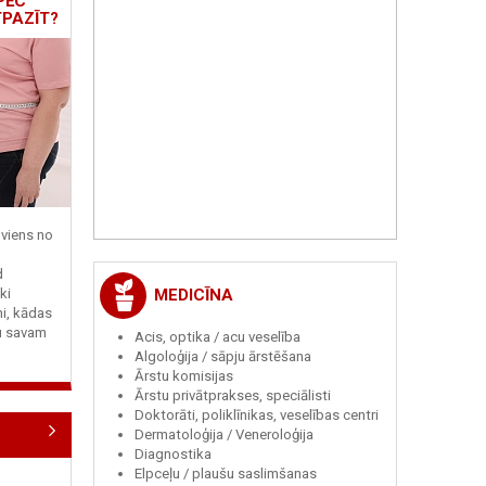
PĒC
TPAZĪT?
viens no
d
MEDICĪNA
ki
ni, kādas
tu savam
Acis, optika / acu veselība
Algoloģija / sāpju ārstēšana
Ārstu komisijas
Ārstu privātprakses, speciālisti
Doktorāti, poliklīnikas, veselības centri
Dermatoloģija / Veneroloģija
Diagnostika
Elpceļu / plaušu saslimšanas