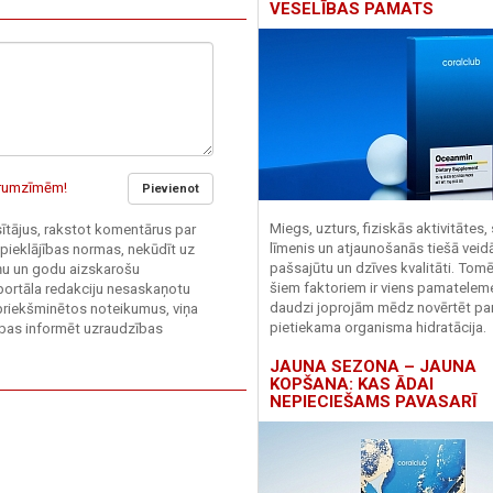
VESELĪBAS PAMATS
garumzīmēm!
Pievienot
Miegs, uzturs, fiziskās aktivitātes,
asītājus, rakstot komentārus par
līmenis un atjaunošanās tiešā veid
 pieklājības normas, nekūdīt uz
pašsajūtu un dzīves kvalitāti. Tomē
ieņu un godu aizskarošu
šiem faktoriem ir viens pamatelem
 portāla redakciju nesaskaņotu
daudzi joprojām mēdz novērtēt pa
priekšminētos noteikumus, viņa
pietiekama organisma hidratācija.
sības informēt uzraudzības
JAUNA SEZONA – JAUNA
KOPŠANA: KAS ĀDAI
NEPIECIEŠAMS PAVASARĪ