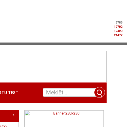
3786
12792
12420
21477
TU TESTI