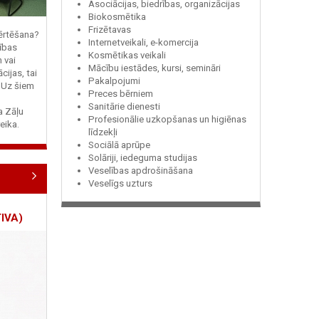
Asociācijas, biedrības, organizācijas
Biokosmētika
Frizētavas
vērtēšana?
Internetveikali, e-komercija
ības
Kosmētikas veikali
n vai
Mācību iestādes, kursi, semināri
cijas, tai
Pakalpojumi
? Uz šiem
Preces bērniem
Sanitārie dienesti
ja Zāļu
Profesionālie uzkopšanas un higiēnas
eika.
līdzekļi
Sociālā aprūpe
Solāriji, iedeguma studijas
Veselības apdrošināšana
Veselīgs uzturs
IVA)