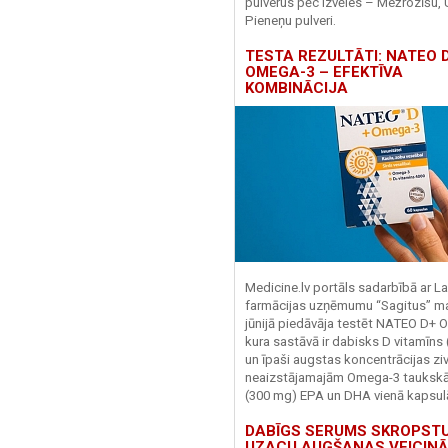
pulverus pēc izvēles – Mežrozīšu, 
Pieneņu pulveri.
TESTA REZULTĀTI: NATEO D
OMEGA-3 – EFEKTĪVA
KOMBINĀCIJA
Medicine.lv portāls sadarbībā ar La
farmācijas uzņēmumu “Sagitus” ma
jūnijā piedāvāja testēt NATEO D+ 
kura sastāvā ir dabisks D vitamīns
un īpaši augstas koncentrācijas zivj
neaizstājamajām Omega-3 tauks
(300 mg) EPA un DHA vienā kapsul
DABĪGS SERUMS SKROPST
UZACU AUGŠANAS VEICINĀ