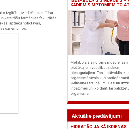
METABOLAIS SINDROMS – 
KĀDIEM SIMPTOMIEM TO A
ko izglītību. Medicīnas izglītību
 universitāšu farmācijas fakultātēs
ekās, aptieku noliktavās,
cības uzņēmumos.
Metabolais sindroms mūsdienās ir 
biežākajiem veselības riskiem
pieaugušajiem. Tas ir stāvoklis, ka
organismā vienlaikus parādās vairā
vielmaiņas traucējumi. Lasi un uzzi
ir pazīmes un, ko darīt, lai palīdzē
organismam!
Aktuālie piedāvājumi
HIDRATĀCIJA KĀ IKDIENAS