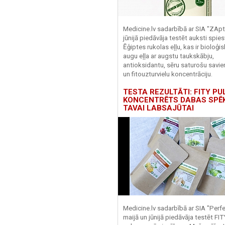
Medicine.lv sadarbībā ar SIA "ZApt
jūnijā piedāvāja testēt auksti spies
Ēģiptes rukolas eļļu, kas ir bioloģis
augu eļļa ar augstu taukskābju,
antioksidantu, sēru saturošu savi
un fitouzturvielu koncentrāciju.
TESTA REZULTĀTI: FITY PU
KONCENTRĒTS DABAS SPĒ
TAVAI LABSAJŪTAI
Medicine.lv sadarbībā ar SIA "Perf
maijā un jūnijā piedāvāja testēt FI