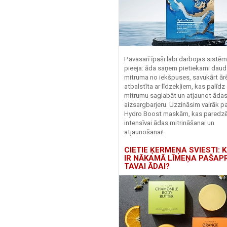
Pavasarī īpaši labi darbojas sistē
pieeja: āda saņem pietiekami daud
mitruma no iekšpuses, savukārt ārēj
atbalstīta ar līdzekļiem, kas palīdz
mitrumu saglabāt un atjaunot āda
aizsargbarjeru.
Uzzināsim vairāk pa
Hydro
Boost
maskām, kas paredz
intensīvai ādas mitrināšanai un
atjaunošanai!
CIETIE ĶERMEŅA SVIESTI: K
IR NĀKAMĀ LĪMEŅA PAŠAP
TAVAI ĀDAI?