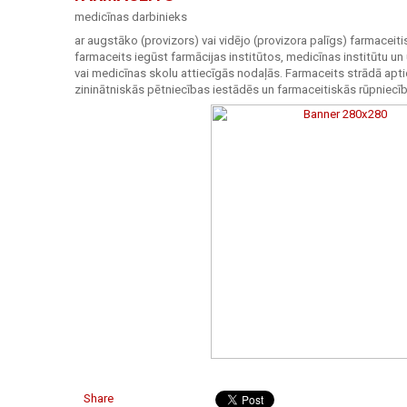
medicīnas darbinieks
ar augstāko (provizors) vai vidējo (provizora palīgs) farmaceitis
farmaceits iegūst farmācijas institūtos, medicīnas institūtu un
vai medicīnas skolu attiecīgās nodaļās. Farmaceits strādā apti
zininātniskās pētniecības iestādēs un farmaceitiskās rūpnie
Share