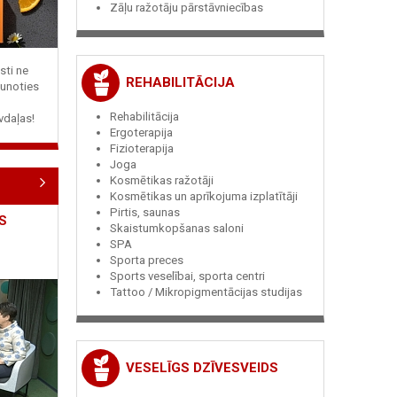
Zāļu ražotāju pārstāvniecības
sti ne
REHABILITĀCIJA
jaunoties
Rehabilitācija
vdaļas!
Ergoterapija
Fizioterapija
Joga
Kosmētikas ražotāji
Kosmētikas un aprīkojuma izplatītāji
Pirtis, saunas
S
Skaistumkopšanas saloni
SPA
Sporta preces
Sports veselībai, sporta centri
Tattoo / Mikropigmentācijas studijas
VESELĪGS DZĪVESVEIDS