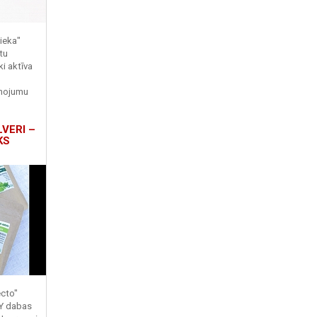
ieka"
tu
ki aktīva
enojumu
LVERI –
KS
ecto"
TY dabas