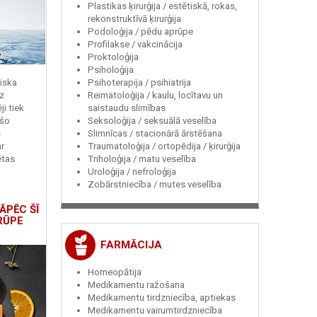
Plastikas ķirurģija / estētiskā, rokas,
rekonstruktīvā ķirurģija
Podoloģija / pēdu aprūpe
Profilakse / vakcinācija
Proktoloģija
Psiholoģija
Psihoterapija / psihiatrija
miska
Reimatoloģija / kaulu, locītavu un
z
saistaudu slimības
i tiek
Seksoloģija / seksuālā veselība
 šo
Slimnīcas / stacionārā ārstēšana
s
Traumatoloģija / ortopēdija / ķirurģija
r
Triholoģija / matu veselība
ētas
Uroloģija / nefroloģija
Zobārstniecība / mutes veselība
ĀPĒC ŠĪ
RŪPE
FARMĀCIJA
Homeopātija
Medikamentu ražošana
Medikamentu tirdzniecība, aptiekas
Medikamentu vairumtirdzniecība