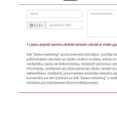
Vārds
Tavs
komentārs:
Drošības
3 + 5
=
kods:
* Lūdzu aizpildi summu vārdiski latviešu valodā ar visām 
SIA "heise marketing" aicina interneta lietotājus - portāla l
publicētajiem rakstiem un ziņām, ievērot morāles, ētikas un
vardarbību, naidu vai diskrimināciju, neizplatīt personas c
informāciju, neslēpties aiz citas personas vārda, neveikt ar
reklamēšanu. Gadījumā, ja komentāra sniedzējs neievēro ie
komentārs var tikt izdzēsts un SIA "heise marketing" ir tie
iestādes par iespējamiem likuma pārkāpumiem.