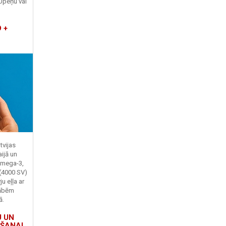
Upeņu vai
 +
tvijas
ijā un
Omega-3,
 (4000 SV)
u eļļa ar
kābēm
ā.
U UN
ŠANAI