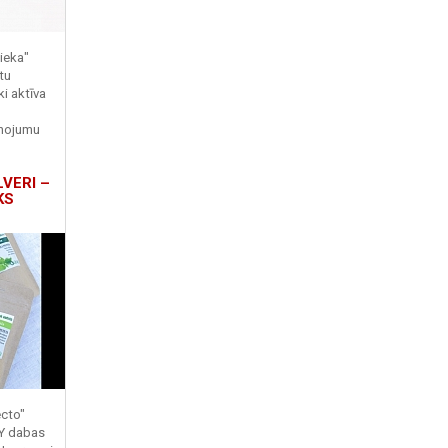
ieka"
tu
ki aktīva
enojumu
LVERI –
KS
ecto"
TY dabas