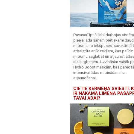
Pavasarī īpaši labi darbojas sistē
pieeja: āda saņem pietiekami daud
mitruma no iekšpuses, savukārt ārēj
atbalstīta ar līdzekļiem, kas palīdz
mitrumu saglabāt un atjaunot āda
aizsargbarjeru.
Uzzināsim vairāk pa
Hydro
Boost
maskām, kas paredz
intensīvai ādas mitrināšanai un
atjaunošanai!
CIETIE ĶERMEŅA SVIESTI: K
IR NĀKAMĀ LĪMEŅA PAŠAP
TAVAI ĀDAI?