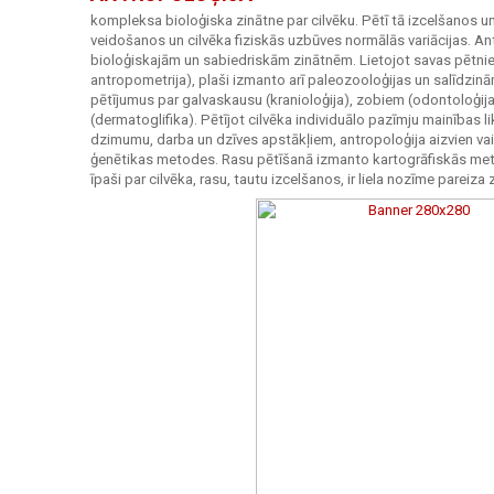
kompleksa bioloģiska zinātne par cilvēku. Pētī tā izcelšanos un
veidošanos un cilvēka fiziskās uzbūves normālās variācijas. An
bioloģiskajām un sabiedriskām zinātnēm. Lietojot savas pētni
antropometrija), plaši izmanto arī paleozooloģijas un salīdzi
pētījumus par galvaskausu (kranioloģija), zobiem (odontoloģija)
(dermatoglifika). Pētījot cilvēka individuālo pazīmju mainības 
dzimumu, darba un dzīves apstākļiem, antropoloģija aizvien vairā
ģenētikas metodes. Rasu pētīšanā izmanto kartogrāfiskās meto
īpaši par cilvēka, rasu, tautu izcelšanos, ir liela nozīme pareiz