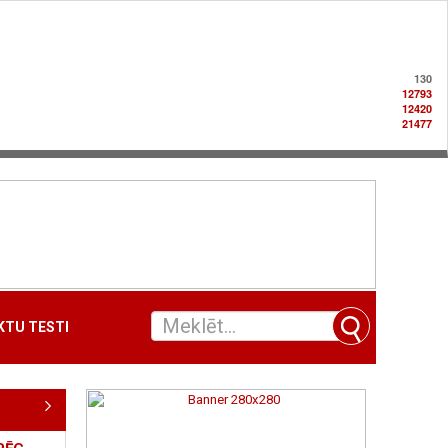
130
12793
12420
21477
TU TESTI