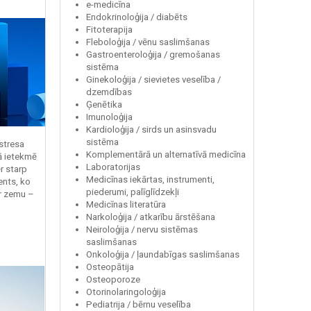
e-medicīna
Endokrinoloģija / diabēts
Fitoterapija
Fleboloģija / vēnu saslimšanas
Gastroenteroloģija / gremošanas
sistēma
Ginekoloģija / sievietes veselība /
dzemdības
Ģenētika
Imunoloģija
Kardioloģija / sirds un asinsvadu
sistēma
 stresa
Komplementārā un alternatīvā medicīna
ā ietekmē
Laboratorijas
r starp
Medicīnas iekārtas, instrumenti,
ents, ko
piederumi, palīglīdzekļi
r zemu –
Medicīnas literatūra
Narkoloģija / atkarību ārstēšana
Neiroloģija / nervu sistēmas
saslimšanas
Onkoloģija / ļaundabīgas saslimšanas
Osteopātija
Osteoporoze
Otorinolaringoloģija
Pediatrija / bērnu veselība