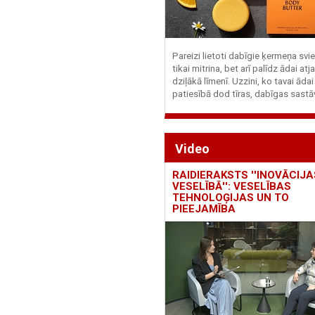
Pareizi lietoti dabīgie ķermeņa svie
tikai mitrina, bet arī palīdz ādai at
dziļākā līmenī. Uzzini, ko tavai ādai
patiesībā dod tīras, dabīgas sastā
Video
RAIDIERAKSTS ''INOVĀCIJA
VESELĪBĀ'': VESELĪBAS
TEHNOLOĢIJAS UN TO
PIEEJAMĪBA