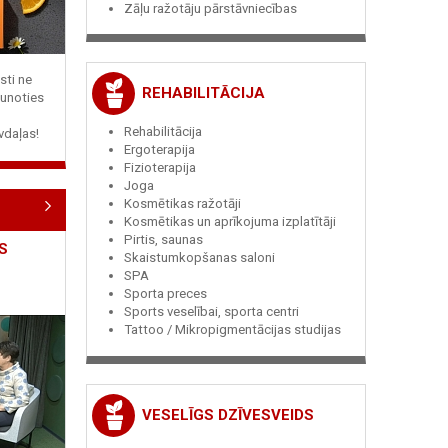
Zāļu ražotāju pārstāvniecības
sti ne
REHABILITĀCIJA
jaunoties
Rehabilitācija
vdaļas!
Ergoterapija
Fizioterapija
Joga
Kosmētikas ražotāji
Kosmētikas un aprīkojuma izplatītāji
Pirtis, saunas
S
Skaistumkopšanas saloni
SPA
Sporta preces
Sports veselībai, sporta centri
Tattoo / Mikropigmentācijas studijas
VESELĪGS DZĪVESVEIDS