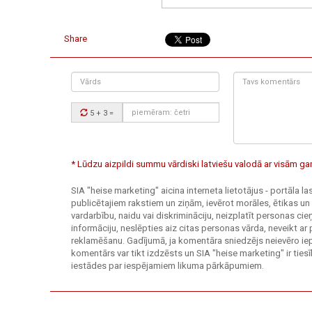
Share
Vārds
Tavs
komentārs:
Drošības
5 + 3
=
kods:
* Lūdzu aizpildi summu vārdiski latviešu valodā ar visām 
SIA "heise marketing" aicina interneta lietotājus - portāla l
publicētajiem rakstiem un ziņām, ievērot morāles, ētikas un
vardarbību, naidu vai diskrimināciju, neizplatīt personas c
informāciju, neslēpties aiz citas personas vārda, neveikt ar
reklamēšanu. Gadījumā, ja komentāra sniedzējs neievēro ie
komentārs var tikt izdzēsts un SIA "heise marketing" ir tie
iestādes par iespējamiem likuma pārkāpumiem.