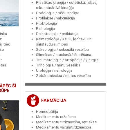
Plastikas ķirurģija / estētiskā, rokas,
rekonstruktīvā ķirurģija
Podoloģija / pēdu aprūpe
Profilakse / vakcinācija
Proktoloģija
Psiholoģija
Psihoterapija / psihiatrija
miska
Reimatoloģija / kaulu, locītavu un
z
saistaudu slimības
i tiek
Seksoloģija / seksuālā veselība
 šo
Slimnīcas / stacionārā ārstēšana
s
Traumatoloģija / ortopēdija / ķirurģija
r
Triholoģija / matu veselība
ētas
Uroloģija / nefroloģija
Zobārstniecība / mutes veselība
ĀPĒC ŠĪ
RŪPE
FARMĀCIJA
Homeopātija
Medikamentu ražošana
Medikamentu tirdzniecība, aptiekas
Medikamentu vairumtirdzniecība