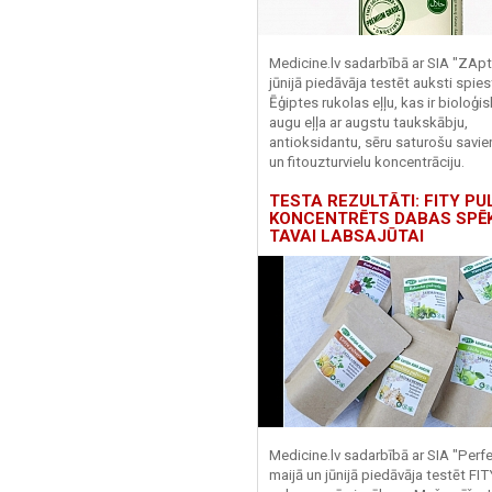
Medicine.lv sadarbībā ar SIA "ZApt
jūnijā piedāvāja testēt auksti spies
Ēģiptes rukolas eļļu, kas ir bioloģis
augu eļļa ar augstu taukskābju,
antioksidantu, sēru saturošu savi
un fitouzturvielu koncentrāciju.
TESTA REZULTĀTI: FITY PU
KONCENTRĒTS DABAS SPĒ
TAVAI LABSAJŪTAI
Medicine.lv sadarbībā ar SIA "Perf
maijā un jūnijā piedāvāja testēt FI