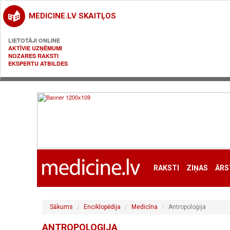
MEDICINE.LV SKAITĻOS
LIETOTĀJI ONLINE
AKTĪVIE UZŅĒMUMI
NOZARES RAKSTI
EKSPERTU ATBILDES
RAKSTI
ZIŅAS
ĀRS
Sākums
Enciklopēdija
Medicīna
Antropoloģija
ANTROPOLOĢIJA