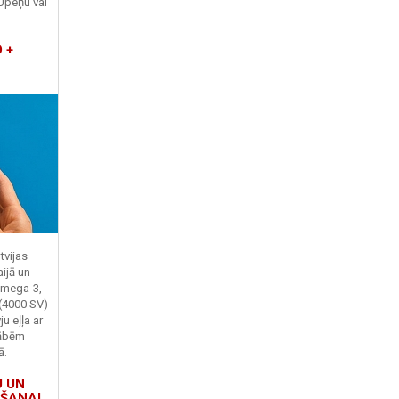
Upeņu vai
 +
tvijas
ijā un
Omega-3,
 (4000 SV)
u eļļa ar
kābēm
ā.
U UN
ŠANAI