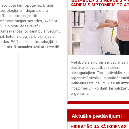
METABOLAIS SINDROMS – 
KĀDIEM SIMPTOMIEM TO A
 evolūciju (antropoģenēzi), rasu
tropoloģija ierindojama starp
ecības metodes (skatīt
nāmās anatomijas metodes, izvēršot
 un pirkstu ādas reljefu
likumsakarības, to saistību ar vecumu,
k lieto fizioloģijas, bioķīmijas un
des. Pētījumiem antropoloģijā, it
a zinātniskā pasaules uzskata izveidē.
Metabolais sindroms mūsdienās ir 
biežākajiem veselības riskiem
pieaugušajiem. Tas ir stāvoklis, ka
organismā vienlaikus parādās vairā
vielmaiņas traucējumi. Lasi un uzzi
ir pazīmes un, ko darīt, lai palīdzē
organismam!
Aktuālie piedāvājumi
HIDRATĀCIJA KĀ IKDIENAS