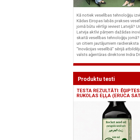
Kā notiek veselības tehnoloģiju iz
Kādas Eiropas labās prakses vesel
jomā būtu vērtīgi ieviest Latvijā? U
Latvija aktīvi pārņem dažādas inovā
skaitā veselības tehnoloģiju jomā
un citiem jautājumiem raidieraksta
"Inovācijas veselībā" sērijā atbildē
valsts aģentūras direktorei Indra Dr
Produktu testi
TESTA REZULTĀTI: ĒĢIPTES
RUKOLAS EĻĻA (ERUCA SAT