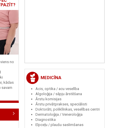
PĒC
TPAZĪT?
viens no
d
MEDICĪNA
ki
ni, kādas
tu savam
Acis, optika / acu veselība
Algoloģija / sāpju ārstēšana
Ārstu komisijas
Ārstu privātprakses, speciālisti
Doktorāti, poliklīnikas, veselības centri
Dermatoloģija / Veneroloģija
Diagnostika
Elpceļu / plaušu saslimšanas