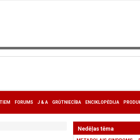
TIEM
FORUMS
J & A
GRŪTNIECĪBA
ENCIKLOPĒDIJA
PRODUK
Nedēļas tēma