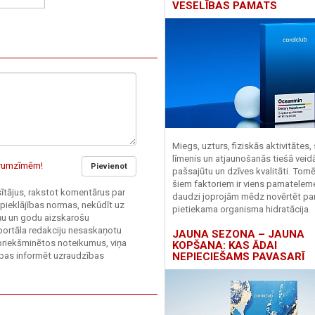
VESELĪBAS PAMATS
Miegs, uzturs, fiziskās aktivitātes,
līmenis un atjaunošanās tiešā veid
garumzīmēm!
Pievienot
pašsajūtu un dzīves kvalitāti. Tomē
šiem faktoriem ir viens pamatelem
asītājus, rakstot komentārus par
daudzi joprojām mēdz novērtēt pa
 pieklājības normas, nekūdīt uz
pietiekama organisma hidratācija.
ieņu un godu aizskarošu
 portāla redakciju nesaskaņotu
JAUNA SEZONA – JAUNA
priekšminētos noteikumus, viņa
KOPŠANA: KAS ĀDAI
sības informēt uzraudzības
NEPIECIEŠAMS PAVASARĪ