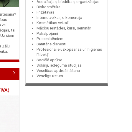
Asociācijas, biedrības, organizācijas
Biokosmētika
Frizētavas
vērtēšana?
Internetveikali, e-komercija
ības
Kosmētikas veikali
n vai
Mācību iestādes, kursi, semināri
cijas, tai
Pakalpojumi
? Uz šiem
Preces bērniem
Sanitārie dienesti
ja Zāļu
Profesionālie uzkopšanas un higiēnas
eika.
līdzekļi
Sociālā aprūpe
Solāriji, iedeguma studijas
Veselības apdrošināšana
Veselīgs uzturs
IVA)