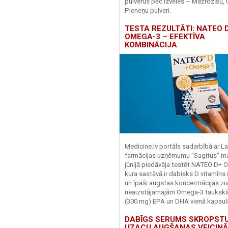
pulverus pēc izvēles – Mežrozīšu, 
Pieneņu pulveri.
TESTA REZULTĀTI: NATEO D
OMEGA-3 – EFEKTĪVA
KOMBINĀCIJA
Medicine.lv portāls sadarbībā ar La
farmācijas uzņēmumu “Sagitus” ma
jūnijā piedāvāja testēt NATEO D+ 
kura sastāvā ir dabisks D vitamīns
un īpaši augstas koncentrācijas zivj
neaizstājamajām Omega-3 tauks
(300 mg) EPA un DHA vienā kapsul
DABĪGS SERUMS SKROPST
UZACU AUGŠANAS VEICINĀ