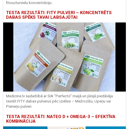
fitouzturvielu koncentrāciju.
TESTA REZULTĀTI: FITY PULVERI – KONCENTRĒTS
DABAS SPĒKS TAVAI LABSAJŪTAI
Medicine.lv sadarbībā ar SIA "Perfecto" maijā un jūnijā piedāvāja
testēt FITY dabas pulverus pēc izvēles – Mežrozīšu, Upeņu vai
Pieneņu pulveri.
TESTA REZULTĀTI: NATEO D + OMEGA-3 – EFEKTĪVA
KOMBINĀCIJA