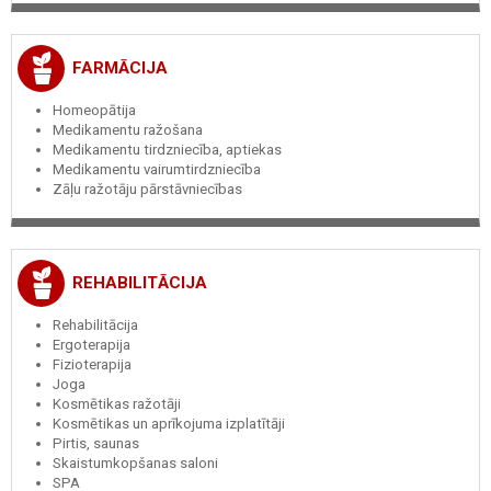
FARMĀCIJA
Homeopātija
Medikamentu ražošana
Medikamentu tirdzniecība, aptiekas
Medikamentu vairumtirdzniecība
Zāļu ražotāju pārstāvniecības
REHABILITĀCIJA
Rehabilitācija
Ergoterapija
Fizioterapija
Joga
Kosmētikas ražotāji
Kosmētikas un aprīkojuma izplatītāji
Pirtis, saunas
Skaistumkopšanas saloni
SPA