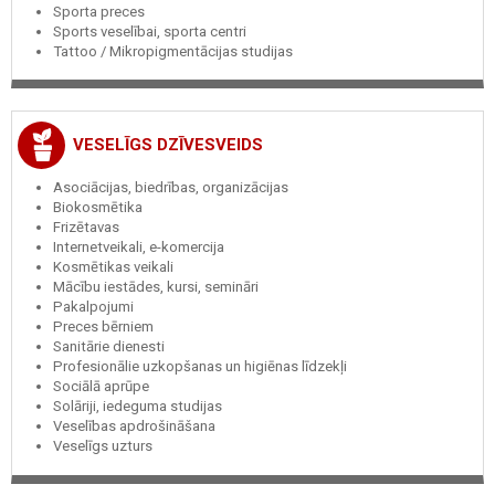
Sporta preces
Sports veselībai, sporta centri
Tattoo / Mikropigmentācijas studijas
VESELĪGS DZĪVESVEIDS
Asociācijas, biedrības, organizācijas
Biokosmētika
Frizētavas
Internetveikali, e-komercija
Kosmētikas veikali
Mācību iestādes, kursi, semināri
Pakalpojumi
Preces bērniem
Sanitārie dienesti
Profesionālie uzkopšanas un higiēnas līdzekļi
Sociālā aprūpe
Solāriji, iedeguma studijas
Veselības apdrošināšana
Veselīgs uzturs