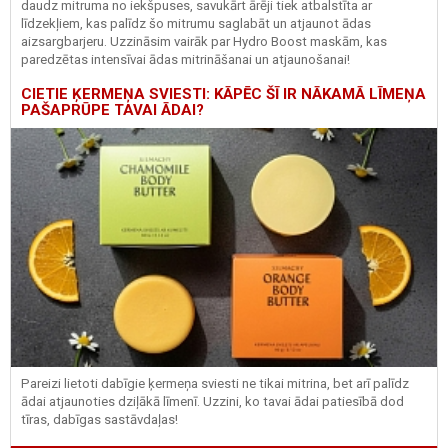
daudz mitruma no iekšpuses, savukārt ārēji tiek atbalstīta ar
līdzekļiem, kas palīdz šo mitrumu saglabāt un atjaunot ādas
aizsargbarjeru.
Uzzināsim vairāk par
Hydro
Boost
maskām, kas
paredzētas intensīvai ādas mitrināšanai un atjaunošanai!
CIETIE ĶERMEŅA SVIESTI: KĀPĒC ŠĪ IR NĀKAMĀ LĪMEŅA
PAŠAPRŪPE TAVAI ĀDAI?
Pareizi lietoti dabīgie ķermeņa sviesti ne tikai mitrina, bet arī palīdz
ādai atjaunoties dziļākā līmenī. Uzzini, ko tavai ādai patiesībā dod
tīras, dabīgas sastāvdaļas!