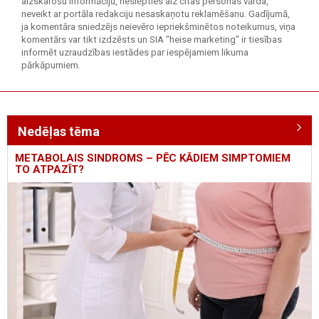
aizskarošu informāciju, neslēpties aiz citas personas vārda,
neveikt ar portāla redakciju nesaskaņotu reklamēšanu. Gadījumā,
ja komentāra sniedzējs neievēro iepriekšminētos noteikumus, viņa
komentārs var tikt izdzēsts un SIA "heise marketing" ir tiesības
informēt uzraudzības iestādes par iespējamiem likuma
pārkāpumiem.
Nedēļas tēma
METABOLAIS SINDROMS – PĒC KĀDIEM SIMPTOMIEM
TO ATPAZĪT?