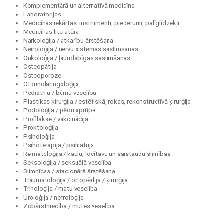
Komplementārā un alternatīvā medicīna
Laboratorijas
Medicīnas iekārtas, instrumenti, piederumi, palīglīdzekļi
Medicīnas literatūra
Narkoloģija / atkarību ārstēšana
Neiroloģija / nervu sistēmas saslimšanas
Onkoloģija / ļaundabīgas saslimšanas
Osteopātija
Osteoporoze
Otorinolaringoloģija
Pediatrija / bērnu veselība
Plastikas ķirurģija / estētiskā, rokas, rekonstruktīvā ķirurģija
Podoloģija / pēdu aprūpe
Profilakse / vakcinācija
Proktoloģija
Psiholoģija
Psihoterapija / psihiatrija
Reimatoloģija / kaulu, locītavu un saistaudu slimības
Seksoloģija / seksuālā veselība
Slimnīcas / stacionārā ārstēšana
Traumatoloģija / ortopēdija / ķirurģija
Triholoģija / matu veselība
Uroloģija / nefroloģija
Zobārstniecība / mutes veselība