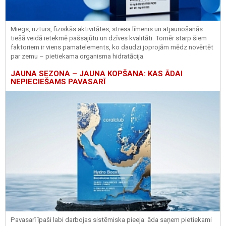
Miegs, uzturs, fiziskās aktivitātes, stresa līmenis un atjaunošanās
tiešā veidā ietekmē pašsajūtu un dzīves kvalitāti. Tomēr starp šiem
faktoriem ir viens pamatelements, ko daudzi joprojām mēdz novērtēt
par zemu – pietiekama organisma hidratācija.
JAUNA SEZONA – JAUNA KOPŠANA: KAS ĀDAI
NEPIECIEŠAMS PAVASARĪ
Pavasarī īpaši labi darbojas sistēmiska pieeja: āda saņem pietiekami