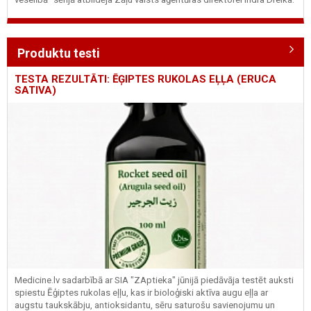
Produktu testi
TESTA REZULTĀTI: ĒĢIPTES RUKOLAS EĻĻA (ERUCA
SATIVA)
Medicine.lv sadarbībā ar SIA "ZAptieka" jūnijā piedāvāja testēt auksti
spiestu Ēģiptes rukolas eļļu, kas ir bioloģiski aktīva augu eļļa ar
augstu taukskābju, antioksidantu, sēru saturošu savienojumu un