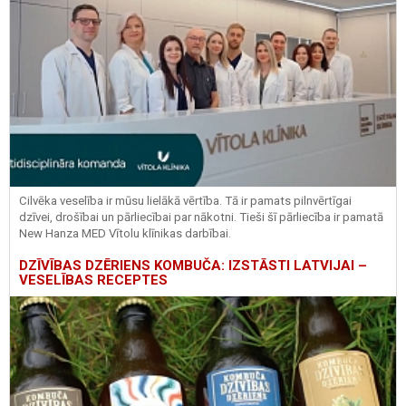
Cilvēka veselība ir mūsu lielākā vērtība. Tā ir pamats pilnvērtīgai
dzīvei, drošībai un pārliecībai par nākotni. Tieši šī pārliecība ir pamatā
New Hanza MED Vītolu klīnikas darbībai.
DZĪVĪBAS DZĒRIENS KOMBUČA: IZSTĀSTI LATVIJAI –
VESELĪBAS RECEPTES