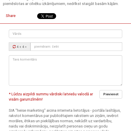
piemēslotas ar cilvēku izkārnījumiem, nedrīkst staigāt basām kājām.
Share
Vārds
Drošības
4 + 4
=
kods:
Tavs
komentārs:
* Lūdzu aizpildi summu vārdiski latviešu valodā ar
Pievienot
visām garumzīmēm!
SIA "heise marketing" aicina interneta lietotājus - portāla lasītājus,
rakstot komentārus par publicētajiem rakstiem un ziņām, ievērot
morāles, ētikas un pieklājības normas, nekūdīt uz vardarbību,
naidu vai diskrimināciju, neizplatīt personas cieņu un godu