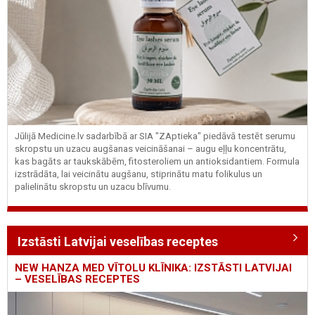
Jūlijā Medicine.lv sadarbībā ar SIA "ZAptieka" piedāvā testēt serumu
skropstu un uzacu augšanas veicināšanai – augu eļļu koncentrātu,
kas bagāts ar taukskābēm, fitosteroliem un antioksidantiem. Formula
izstrādāta, lai veicinātu augšanu, stiprinātu matu folikulus un
palielinātu skropstu un uzacu blīvumu.
Izstāsti Latvijai veselības receptes
NEW HANZA MED VĪTOLU KLĪNIKA: IZSTĀSTI LATVIJAI
– VESELĪBAS RECEPTES