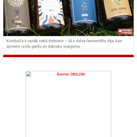
Kombuča ir vairāk nekā dzēriens – tā ir dzīva fermentēta tēja, kas
apvieno izcilu garšu un dabisku svaigumu.