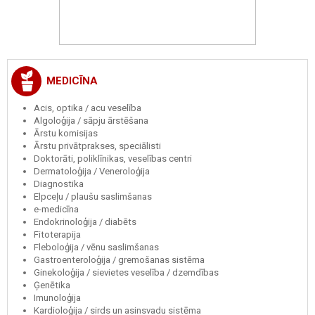
MEDICĪNA
Acis, optika / acu veselība
Algoloģija / sāpju ārstēšana
Ārstu komisijas
Ārstu privātprakses, speciālisti
Doktorāti, poliklīnikas, veselības centri
Dermatoloģija / Veneroloģija
Diagnostika
Elpceļu / plaušu saslimšanas
e-medicīna
Endokrinoloģija / diabēts
Fitoterapija
Fleboloģija / vēnu saslimšanas
Gastroenteroloģija / gremošanas sistēma
Ginekoloģija / sievietes veselība / dzemdības
Ģenētika
Imunoloģija
Kardioloģija / sirds un asinsvadu sistēma