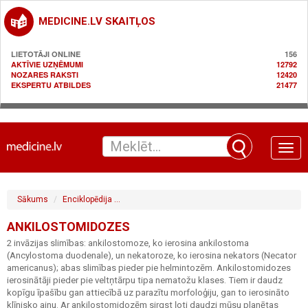
MEDICINE.LV SKAITĻOS
LIETOTĀJI ONLINE
156
AKTĪVIE UZŅĒMUMI
12792
NOZARES RAKSTI
12420
EKSPERTU ATBILDES
21477
Toggle
naviga
Sākums
Enciklopēdija
Gastroenteroloģija / gremošanas sistēma
A
ANKILOSTOMIDOZES
2 invāzijas slimības: ankilostomoze, ko ierosina ankilostoma
(Ancylostoma duodenale), un nekatoroze, ko ierosina nekators (Necator
americanus); abas slimības pieder pie helmintozēm. Ankilostomidozes
ierosinātāji pieder pie veltņtārpu tipa nematožu klases. Tiem ir daudz
kopīgu īpašību gan attiecībā uz parazītu morfoloģiju, gan to ierosināto
klīnisko ainu. Ar ankilostomidozēm sirgst ļoti daudzi mūsu planētas