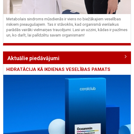
Metabolais sindroms mūsdienās ir viens no biežākajiem veselības
riskiem pieaugušajiem. Tas ir stāvoklis, kad organismā vienlaikus
parādās vairāki vielmaiņas traucējumi. Lasi un uzzini, kādas ir pazīmes
un, ko darīt, lai palīdzētu savam organismam!
Aktuālie piedāvājumi
HIDRATĀCIJA KĀ IKDIENAS VESELĪBAS PAMATS