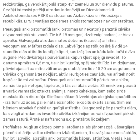
iedzīvotāju, galvenokārt joslā starp 45° ziemeļu un 30° dienvidu platumu.
Sevišķi intensīvi perēkļi atrodas Indonēzijā un Dienvidamerikā.
Ankilostomidozes PSRS sastopamas Aizkaukāza un Vidusāzijas
republikās. LPSR vietējas izcelsmes ankilostomidozes nav konstatētas.
Pieauguši ankilostomatīdi (ankilostomas un nekatori) parazitē cilvēka
divpadsmitpirkstu zarnā. Tie ir 5-18 mm gari, dzeltenīgi sarkani, ar biezu
apvalku. Galvasgalā atrodas mutes dobums (kapsula) ar hitīna
veidojumiem. Mātītes izdala olas. Labvēlīgos apstākļos ārējā vidē 24
stundās olās attīstās kustīgi kāpuri, kas izšķiļas un kādu laiku brīvi dzīvo
augsnē. Pēc divkārtējas pārvēršanās kāpuri kļūst spējīgi invadēt. To
garums apmēram 0,5 mm, tie ir ļoti kustīgi, spēj migrēt līdz 1 m dziļumam,
pārvietojas arī pa mitru zāli un augu stublājiem līdz 15-20 cm augstumam.
Cilvēka organismā tie nokļūst, aktīvi ieurbjoties caur ādu, vai arī tiek norīti
kopā ar ūdeni vai barību. Pieauguši ankilostomatīdi pārtiek no asinīm;
zarnās tie pārvietojas, tāpēc bojā tās vairākās vietās. Slimniekiem parasti
ir vairāk vai mazāk izteikta anēmija, nereti kaheksija, kam seko sirds
muskulatūras distrofija. Slimības sākumā izveidojas alerģiskas parādības
- izsitumi uz ādas, palielināts eozinofilo leikocītu skaits asinīs. Slimiem
bērniem atpaliek fiziskā un garīgā attīstība. Diagnoscē pēc parazītu olām,
kas viegli atrodamas invadēto cilvēku izkārnījumos vai divpadsmitpirkstu
zarnas saturā. Ārstē ar naftamonu u.c. prettārpu līdzekļiem.
Profilakse. Augļi un dārzeņi pirms lietošanas labi jānomazgā. Jāsargājas
piemēslot ārējo vidi ar cilvēkiem izkārnījumiem, it sevišķi pazemes šahtās,
kur ļoti labvēlīgi apstākļi ankilostomatīdu kāpuru attīstībai. Vietās, kas