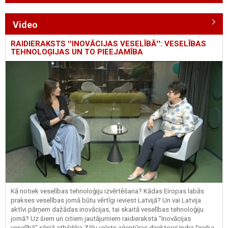
Video
RAIDIERAKSTS ''INOVĀCIJAS VESELĪBĀ'': VESELĪBAS
TEHNOLOĢIJAS UN TO PIEEJAMĪBA
Kā notiek veselības tehnoloģiju izvērtēšana? Kādas Eiropas labās
prakses veselības jomā būtu vērtīgi ieviest Latvijā? Un vai Latvija
aktīvi pārņem dažādas inovācijas, tai skaitā veselības tehnoloģiju
jomā? Uz šiem un citiem jautājumiem raidieraksta "Inovācijas
veselībā" sērijā atbildēja Zāļu valsts aģentūras direktorei Indra Dreika.