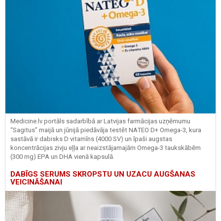
Medicine.lv portāls sadarbībā ar Latvijas farmācijas uzņēmumu
“Sagitus” maijā un jūnijā piedāvāja testēt NATEO D+ Omega-3, kura
sastāvā ir dabisks D vitamīns (4000 SV) un īpaši augstas
koncentrācijas zivju eļļa ar neaizstājamajām Omega-3 taukskābēm
(300 mg) EPA un DHA vienā kapsulā.
DABĪGS SERUMS SKROPSTU UN UZACU AUGŠANAS
VEICINĀŠANAI