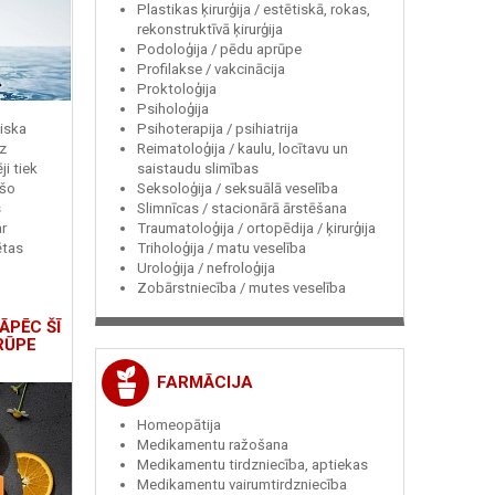
Plastikas ķirurģija / estētiskā, rokas,
rekonstruktīvā ķirurģija
Podoloģija / pēdu aprūpe
Profilakse / vakcinācija
Proktoloģija
Psiholoģija
Psihoterapija / psihiatrija
miska
Reimatoloģija / kaulu, locītavu un
z
saistaudu slimības
i tiek
Seksoloģija / seksuālā veselība
 šo
Slimnīcas / stacionārā ārstēšana
s
Traumatoloģija / ortopēdija / ķirurģija
r
Triholoģija / matu veselība
ētas
Uroloģija / nefroloģija
Zobārstniecība / mutes veselība
ĀPĒC ŠĪ
RŪPE
FARMĀCIJA
Homeopātija
Medikamentu ražošana
Medikamentu tirdzniecība, aptiekas
Medikamentu vairumtirdzniecība