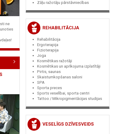
Zāļu ražotāju pārstāvniecības
sti ne
REHABILITĀCIJA
jaunoties
Rehabilitācija
vdaļas!
Ergoterapija
Fizioterapija
Joga
Kosmētikas ražotāji
Kosmētikas un aprīkojuma izplatītāji
Pirtis, saunas
S
Skaistumkopšanas saloni
SPA
Sporta preces
Sports veselībai, sporta centri
Tattoo / Mikropigmentācijas studijas
VESELĪGS DZĪVESVEIDS