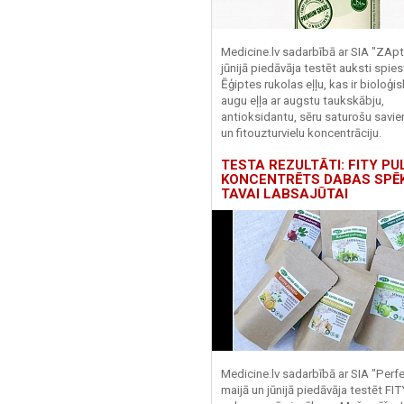
Medicine.lv sadarbībā ar SIA "ZApt
jūnijā piedāvāja testēt auksti spies
Ēģiptes rukolas eļļu, kas ir bioloģis
augu eļļa ar augstu taukskābju,
antioksidantu, sēru saturošu savi
un fitouzturvielu koncentrāciju.
TESTA REZULTĀTI: FITY PU
KONCENTRĒTS DABAS SPĒ
TAVAI LABSAJŪTAI
Medicine.lv sadarbībā ar SIA "Perf
maijā un jūnijā piedāvāja testēt FI