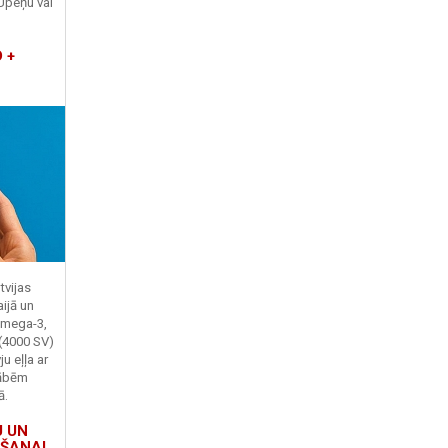
Upeņu vai
 +
tvijas
ijā un
Omega-3,
 (4000 SV)
u eļļa ar
kābēm
ā.
U UN
ŠANAI