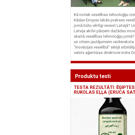
Kā notiek veselības tehnoloģiju iz
Kādas Eiropas labās prakses vesel
jomā būtu vērtīgi ieviest Latvijā? U
Latvija aktīvi pārņem dažādas inovā
skaitā veselības tehnoloģiju jomā
un citiem jautājumiem raidieraksta
"Inovācijas veselībā" sērijā atbildē
valsts aģentūras direktorei Indra Dr
Produktu testi
TESTA REZULTĀTI: ĒĢIPTES
RUKOLAS EĻĻA (ERUCA SAT