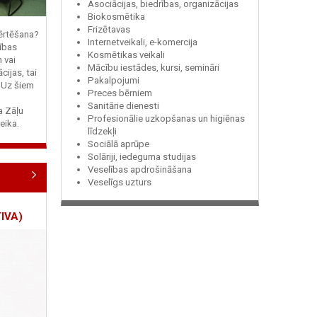
Asociācijas, biedrības, organizācijas
Biokosmētika
Frizētavas
vērtēšana?
Internetveikali, e-komercija
ības
Kosmētikas veikali
n vai
Mācību iestādes, kursi, semināri
cijas, tai
Pakalpojumi
? Uz šiem
Preces bērniem
Sanitārie dienesti
ja Zāļu
Profesionālie uzkopšanas un higiēnas
eika.
līdzekļi
Sociālā aprūpe
Solāriji, iedeguma studijas
Veselības apdrošināšana
Veselīgs uzturs
IVA)