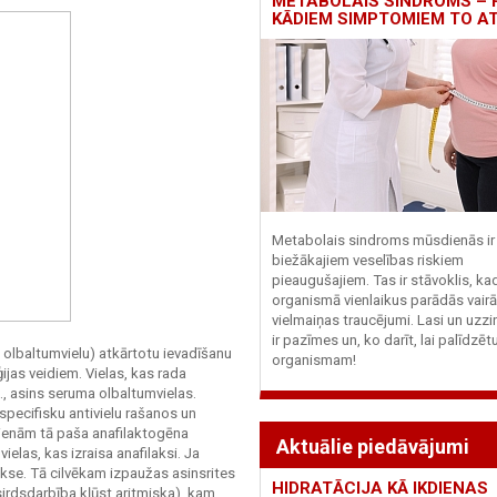
METABOLAIS SINDROMS – 
KĀDIEM SIMPTOMIEM TO A
Metabolais sindroms mūsdienās ir 
biežākajiem veselības riskiem
pieaugušajiem. Tas ir stāvoklis, ka
organismā vienlaikus parādās vairā
vielmaiņas traucējumi. Lasi un uzzi
ir pazīmes un, ko darīt, lai palīdzē
k olbaltumvielu) atkārtotu ievadīšanu
organismam!
jas veidiem. Vielas, kas rada
em., asins seruma olbaltumvielas.
pecifisku antivielu rašanos un
 dienām tā paša anafilaktogēna
Aktuālie piedāvājumi
elas, kas izraisa anafilaksi. Ja
akse. Tā cilvēkam izpaužas asinsrites
HIDRATĀCIJA KĀ IKDIENAS
irdsdarbība kļūst aritmiska), kam