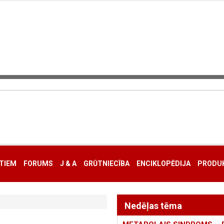
TIEM
FORUMS
J & A
GRŪTNIECĪBA
ENCIKLOPĒDIJA
PRODUK
Nedēļas tēma