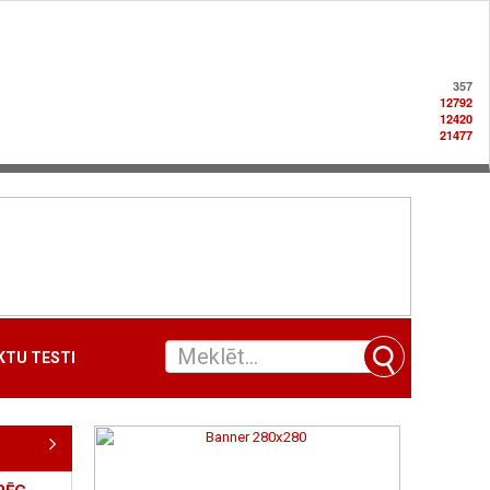
357
12792
12420
21477
TU TESTI