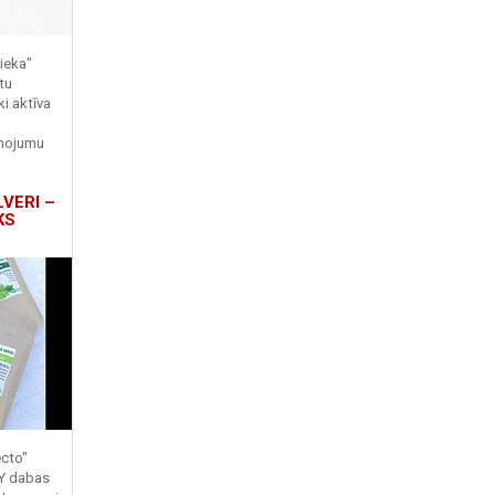
ieka"
tu
ki aktīva
enojumu
LVERI –
KS
ecto"
TY dabas