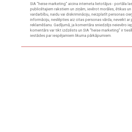
SIA "heise marketing" aicina interneta lietotājus - portāla l
publicētajiem rakstiem un ziņām, ievērot morāles, ētikas un
vardarbību, naidu vai diskrimināciju, neizplatīt personas c
informāciju, neslēpties aiz citas personas vārda, neveikt ar
reklamēšanu. Gadījumā, ja komentāra sniedzējs neievēro ie
komentārs var tikt izdzēsts un SIA "heise marketing" ir tie
iestādes par iespējamiem likuma pārkāpumiem.