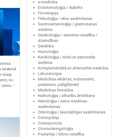
e-medicīna
Endokrinoloģija / diabēts
Fitoterapija
Fleboloģija / vēnu saslimšanas
Gastroenteroloģija / gremošanas
sistēma
Ginekoloģija / sievietes veselība /
dzemdības
Ģenētika
Imunoloģija
Kardioloģija / sirds un asinsvadu
sistēma
 stresa
Komplementārā un alternatīvā medicīna
ā ietekmē
Laboratorijas
r starp
Medicīnas iekārtas, instrumenti,
ents, ko
piederumi, palīglīdzekļi
r zemu –
Medicīnas literatūra
Narkoloģija / atkarību ārstēšana
Neiroloģija / nervu sistēmas
saslimšanas
Onkoloģija / ļaundabīgas saslimšanas
Osteopātija
Osteoporoze
Otorinolaringoloģija
Pediatrija / bērnu veselība