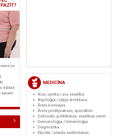
PĒC
TPAZĪT?
viens no
d
MEDICĪNA
ki
ni, kādas
tu savam
Acis, optika / acu veselība
Algoloģija / sāpju ārstēšana
Ārstu komisijas
Ārstu privātprakses, speciālisti
Doktorāti, poliklīnikas, veselības centri
Dermatoloģija / Veneroloģija
Diagnostika
Elpceļu / plaušu saslimšanas