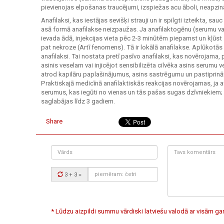
pievienojas elpošanas traucējumi, izspiežas acu āboli, neapzināt
Anafilaksi, kas iestājas sevišķi strauji un ir spilgti izteikta, sau
asā formā anafilakse neizpaužas. Ja anafilaktogēnu (serumu va
ievada ādā, injekcijas vieta pēc 2-3 minūtēm piepamst un kļūst 
pat nekroze (Artī fenomens). Tā ir lokālā anafilakse. Aplūkotās
anafilaksi. Tai nostata pretī pasīvo anafilaksi, kas novērojama, p
asinis veselam vai injicējot sensibilizēta cilvēka asins serumu 
atrod kapilāru paplašinājumus, asins sastrēgumu un pastiprin
Praktiskajā medicīnā anafilaktiskās reakcijas novērojamas, ja 
serumus, kas iegūti no vienas un tās pašas sugas dzīvniekiem; 
saglabājas līdz 3 gadiem.
Share
Vārds
Tavs
komentārs:
Drošības
3 + 3
=
kods:
* Lūdzu aizpildi summu vārdiski latviešu valodā ar visām 