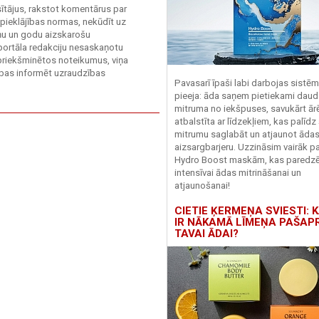
asītājus, rakstot komentārus par
 pieklājības normas, nekūdīt uz
ieņu un godu aizskarošu
 portāla redakciju nesaskaņotu
priekšminētos noteikumus, viņa
sības informēt uzraudzības
Pavasarī īpaši labi darbojas sistē
pieeja: āda saņem pietiekami daud
mitruma no iekšpuses, savukārt ārēj
atbalstīta ar līdzekļiem, kas palīdz
mitrumu saglabāt un atjaunot āda
aizsargbarjeru.
Uzzināsim vairāk pa
Hydro
Boost
maskām, kas paredz
intensīvai ādas mitrināšanai un
atjaunošanai!
CIETIE ĶERMEŅA SVIESTI: K
IR NĀKAMĀ LĪMEŅA PAŠAP
TAVAI ĀDAI?