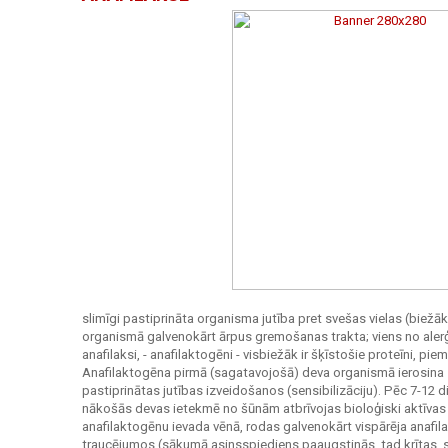
slimīgi pastiprināta organisma jutība pret svešas vielas (biežā
organismā galvenokārt ārpus gremošanas trakta; viens no alerģi
anafilaksi, - anafilaktogēni - visbiežāk ir šķīstošie proteīni, pi
Anafilaktogēna pirmā (sagatavojošā) deva organismā ierosina s
pastiprinātas jutības izveidošanos (sensibilizāciju). Pēc 7-12
nākošās devas ietekmē no šūnām atbrīvojas bioloģiski aktīvas vi
anafilaktogēnu ievada vēnā, rodas galvenokārt vispārēja anafil
traucējumos (sākumā asinsspiediens paaugstinās, tad krītas, s