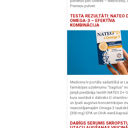
pulverus pēc izvēles – Mežrozīšu, 
Pieneņu pulveri.
TESTA REZULTĀTI: NATEO D
OMEGA-3 – EFEKTĪVA
KOMBINĀCIJA
Medicine.lv portāls sadarbībā ar La
farmācijas uzņēmumu “Sagitus” ma
jūnijā piedāvāja testēt NATEO D+ 
kura sastāvā ir dabisks D vitamīns
un īpaši augstas koncentrācijas zivj
neaizstājamajām Omega-3 tauks
(300 mg) EPA un DHA vienā kapsul
DABĪGS SERUMS SKROPST
UZACU AUGŠANAS VEICINĀ