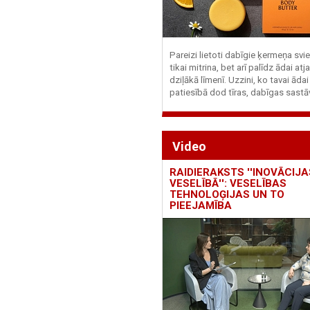
Pareizi lietoti dabīgie ķermeņa svie
tikai mitrina, bet arī palīdz ādai at
dziļākā līmenī. Uzzini, ko tavai ādai
patiesībā dod tīras, dabīgas sastā
Video
RAIDIERAKSTS ''INOVĀCIJA
VESELĪBĀ'': VESELĪBAS
TEHNOLOĢIJAS UN TO
PIEEJAMĪBA