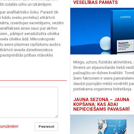
VESELĪBAS PAMATS
i izdalās urīns un izkārnījumi.
c par anafilaktisko šoku. Parasti tik
i kādu svešu proteīnu) atkārtoti
sārta, izveidojas sacietējums, reizēm
 anafilakses ainas sauc par aktīvo
iem., pārlejot sensibilizēta cilvēka
vesela cilvēka ādā. Mikroskopiski
ātu asins plazmas izplūdumu audos.
atkārtoti ievada dziednieciskos
pastiprinātās jutības stāvoklis
Miegs, uzturs, fiziskās aktivitātes,
līmenis un atjaunošanās tiešā veid
pašsajūtu un dzīves kvalitāti. Tomē
šiem faktoriem ir viens pamatelem
daudzi joprojām mēdz novērtēt pa
pietiekama organisma hidratācija.
JAUNA SEZONA – JAUNA
KOPŠANA: KAS ĀDAI
NEPIECIEŠAMS PAVASARĪ
garumzīmēm!
Pievienot