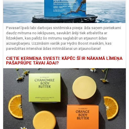
Pavasarī īpaši labi darbojas sistēmiska pieeja: āda saņem pietiekami
daudz mitruma no iekšpuses, savukārt ārēji tiek atbalstīta ar
līdzekļiem, kas palīdz šo mitrumu saglabāt un atjaunot ādas
aizsargbarjeru.
Uzzināsim vairāk par
Hydro
Boost
maskām, kas
paredzētas intensīvai ādas mitrināšanai un atjaunošanai!
CIETIE ĶERMEŅA SVIESTI: KĀPĒC ŠĪ IR NĀKAMĀ LĪMEŅA
PAŠAPRŪPE TAVAI ĀDAI?