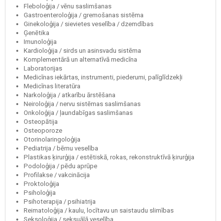
Fleboloģija / vēnu saslimšanas
Gastroenteroloģija / gremošanas sistēma
Ginekoloģija / sievietes veselība / dzemdības
Ģenētika
Imunoloģija
Kardioloģija / sirds un asinsvadu sistēma
Komplementārā un alternatīvā medicīna
Laboratorijas
Medicīnas iekārtas, instrumenti, piederumi, palīglīdzekļi
Medicīnas literatūra
Narkoloģija / atkarību ārstēšana
Neiroloģija / nervu sistēmas saslimšanas
Onkoloģija / ļaundabīgas saslimšanas
Osteopātija
Osteoporoze
Otorinolaringoloģija
Pediatrija / bērnu veselība
Plastikas ķirurģija / estētiskā, rokas, rekonstruktīvā ķirurģija
Podoloģija / pēdu aprūpe
Profilakse / vakcinācija
Proktoloģija
Psiholoģija
Psihoterapija / psihiatrija
Reimatoloģija / kaulu, locītavu un saistaudu slimības
Seksoloģija / seksuālā veselība