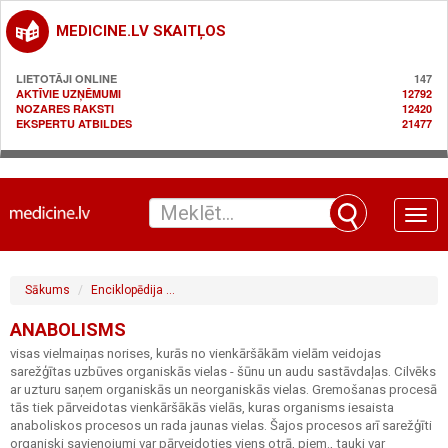
MEDICINE.LV SKAITĻOS
LIETOTĀJI ONLINE
147
AKTĪVIE UZŅĒMUMI
12792
NOZARES RAKSTI
12420
EKSPERTU ATBILDES
21477
Toggle
naviga
Sākums
Enciklopēdija
Gastroenteroloģija / gremošanas sistēma
A
ANABOLISMS
visas vielmaiņas norises, kurās no vienkāršākām vielām veidojas
sarežģītas uzbūves organiskās vielas - šūnu un audu sastāvdaļas. Cilvēks
ar uzturu saņem organiskās un neorganiskās vielas. Gremošanas procesā
tās tiek pārveidotas vienkāršākās vielās, kuras organisms iesaista
anaboliskos procesos un rada jaunas vielas. Šajos procesos arī sarežģīti
organiski savienojumi var pārveidoties viens otrā, piem., tauki var