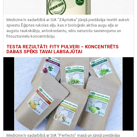
Medicine.lv sadarbībā ar SIA "ZAptieka" jūnijā piedāvāja testēt auksti
spiestu Ēģiptes rukolas eļļu, kas ir bioloģiski aktīva augu eļļa ar
augstu taukskābju, antioksidantu, sēru saturošu savienojumu un
fitouzturvielu koncentrāciju.
TESTA REZULTĀTI: FITY PULVERI – KONCENTRĒTS
DABAS SPĒKS TAVAI LABSAJŪTAI
Medicine.lv sadarbībā ar SIA "Perfecto" maijā un jūnijā piedāvāja