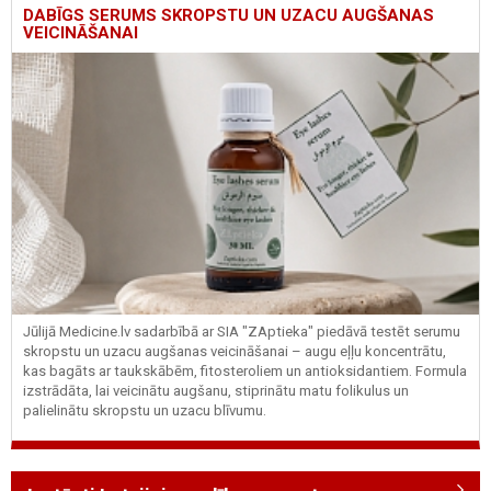
DABĪGS SERUMS SKROPSTU UN UZACU AUGŠANAS
VEICINĀŠANAI
Jūlijā Medicine.lv sadarbībā ar SIA "ZAptieka" piedāvā testēt serumu
skropstu un uzacu augšanas veicināšanai – augu eļļu koncentrātu,
kas bagāts ar taukskābēm, fitosteroliem un antioksidantiem. Formula
izstrādāta, lai veicinātu augšanu, stiprinātu matu folikulus un
palielinātu skropstu un uzacu blīvumu.