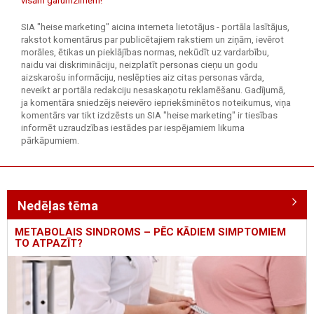
visām garumzīmēm!
SIA "heise marketing" aicina interneta lietotājus - portāla lasītājus,
rakstot komentārus par publicētajiem rakstiem un ziņām, ievērot
morāles, ētikas un pieklājības normas, nekūdīt uz vardarbību,
naidu vai diskrimināciju, neizplatīt personas cieņu un godu
aizskarošu informāciju, neslēpties aiz citas personas vārda,
neveikt ar portāla redakciju nesaskaņotu reklamēšanu. Gadījumā,
ja komentāra sniedzējs neievēro iepriekšminētos noteikumus, viņa
komentārs var tikt izdzēsts un SIA "heise marketing" ir tiesības
informēt uzraudzības iestādes par iespējamiem likuma
pārkāpumiem.
Nedēļas tēma
METABOLAIS SINDROMS – PĒC KĀDIEM SIMPTOMIEM
TO ATPAZĪT?