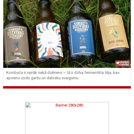
Kombuča ir vairāk nekā dzēriens – tā ir dzīva fermentēta tēja, kas
apvieno izcilu garšu un dabisku svaigumu.