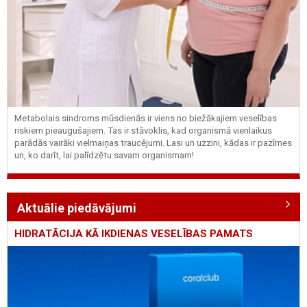
Metabolais sindroms mūsdienās ir viens no biežākajiem veselības
riskiem pieaugušajiem. Tas ir stāvoklis, kad organismā vienlaikus
parādās vairāki vielmaiņas traucējumi. Lasi un uzzini, kādas ir pazīmes
un, ko darīt, lai palīdzētu savam organismam!
Aktuālie piedāvājumi
HIDRATĀCIJA KĀ IKDIENAS VESELĪBAS PAMATS