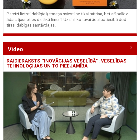
Pareizi lietoti dabīgie ķermeņa sviesti ne tikai mitrina, bet arī palīdz
ādai atjaunoties dziļākā līmenī. Uzzini, ko tavai ādai patiesībā dod
tīras, dabīgas sastāvdaļas!
Video
RAIDIERAKSTS ''INOVĀCIJAS VESELĪBĀ'': VESELĪBAS
TEHNOLOĢIJAS UN TO PIEEJAMĪBA