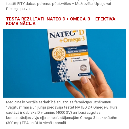
testēt FITY dabas pulverus pēc izvēles – Mežrozīšu, Upeņu vai
Pieneņu pulveri.
TESTA REZULTĀTI: NATEO D + OMEGA-3 – EFEKTĪVA
KOMBINĀCIJA
Medicine.lv portāls sadarbībā ar Latvijas farmācijas uzņēmumu
“Sagitus” maijā un jūnijā piedāvāja testēt NATEO D+ Omega-3, kura
sastāvā ir dabisks D vitamīns (4000 SV) un īpaši augstas
koncentrācijas zivju eļļa ar neaizstājamajām Omega-3 taukskābēm
(300 mg) EPA un DHA vienā kapsulā.