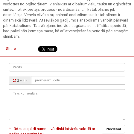
veidoties no ogļhidrātiem. Vienlaikus ar olbaltumvielu, tauku un ogļhidrātu
sintēzi notiek pretējs process - noārdīšanās, t.i., katabolisms jeb
disimilācija. Vesela cilvēka organismā anabolisms un katabolisms ir
dinamiskā līdzsvarā. Atsevišķos gadījumos anabolisms var būt pārsvarā
pār katabolismu. Tas vērojams indivīda augšanas un attīstības periodā,
kad palielinās ķermeņa masa, kā arī atveseļošanās periodā pēc smagām
slimībām.
Share
Vārds
Drošības
2 + 4
=
kods:
Tavs
komentārs:
* Lūdzu aizpildi summu vārdiski latviešu valodā ar
Pievienot