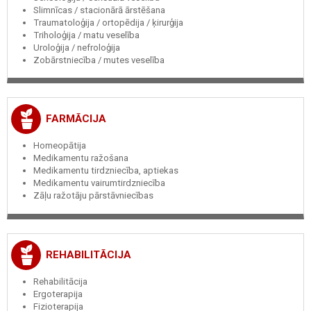
Slimnīcas / stacionārā ārstēšana
Traumatoloģija / ortopēdija / ķirurģija
Triholoģija / matu veselība
Uroloģija / nefroloģija
Zobārstniecība / mutes veselība
FARMĀCIJA
Homeopātija
Medikamentu ražošana
Medikamentu tirdzniecība, aptiekas
Medikamentu vairumtirdzniecība
Zāļu ražotāju pārstāvniecības
REHABILITĀCIJA
Rehabilitācija
Ergoterapija
Fizioterapija