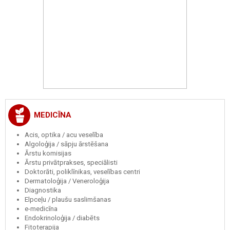
MEDICĪNA
Acis, optika / acu veselība
Algoloģija / sāpju ārstēšana
Ārstu komisijas
Ārstu privātprakses, speciālisti
Doktorāti, poliklīnikas, veselības centri
Dermatoloģija / Veneroloģija
Diagnostika
Elpceļu / plaušu saslimšanas
e-medicīna
Endokrinoloģija / diabēts
Fitoterapija