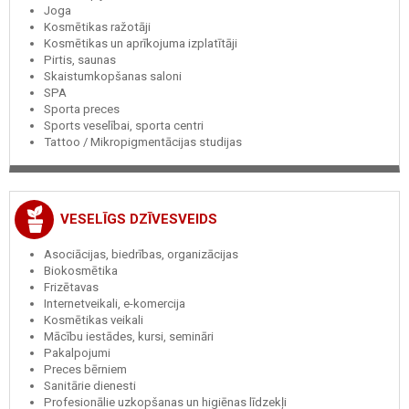
Joga
Kosmētikas ražotāji
Kosmētikas un aprīkojuma izplatītāji
Pirtis, saunas
Skaistumkopšanas saloni
SPA
Sporta preces
Sports veselībai, sporta centri
Tattoo / Mikropigmentācijas studijas
VESELĪGS DZĪVESVEIDS
Asociācijas, biedrības, organizācijas
Biokosmētika
Frizētavas
Internetveikali, e-komercija
Kosmētikas veikali
Mācību iestādes, kursi, semināri
Pakalpojumi
Preces bērniem
Sanitārie dienesti
Profesionālie uzkopšanas un higiēnas līdzekļi