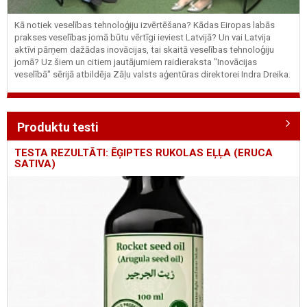
Kā notiek veselības tehnoloģiju izvērtēšana? Kādas Eiropas labās
prakses veselības jomā būtu vērtīgi ieviest Latvijā? Un vai Latvija
aktīvi pārņem dažādas inovācijas, tai skaitā veselības tehnoloģiju
jomā? Uz šiem un citiem jautājumiem raidieraksta "Inovācijas
veselībā" sērijā atbildēja Zāļu valsts aģentūras direktorei Indra Dreika.
Produktu testi
TESTA REZULTĀTI: ĒĢIPTES RUKOLAS EĻĻA (ERUCA
SATIVA)