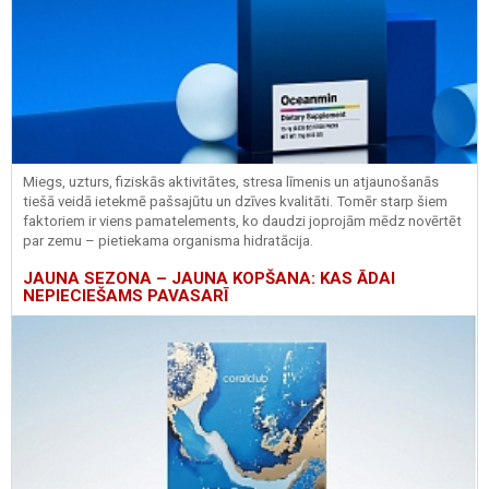
Miegs, uzturs, fiziskās aktivitātes, stresa līmenis un atjaunošanās
tiešā veidā ietekmē pašsajūtu un dzīves kvalitāti. Tomēr starp šiem
faktoriem ir viens pamatelements, ko daudzi joprojām mēdz novērtēt
par zemu – pietiekama organisma hidratācija.
JAUNA SEZONA – JAUNA KOPŠANA: KAS ĀDAI
NEPIECIEŠAMS PAVASARĪ