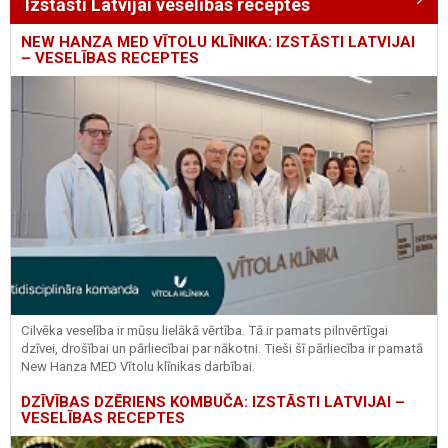
Izstāsti Latvijai veselības receptes
NEW HANZA MED VĪTOLU KLĪNIKA: IZSTĀSTI LATVIJAI
– VESELĪBAS RECEPTES
Cilvēka veselība ir mūsu lielākā vērtība. Tā ir pamats pilnvērtīgai
dzīvei, drošībai un pārliecībai par nākotni. Tieši šī pārliecība ir pamatā
New Hanza MED Vītolu klīnikas darbībai.
DZĪVĪBAS DZĒRIENS KOMBUČA: IZSTĀSTI LATVIJAI –
VESELĪBAS RECEPTES