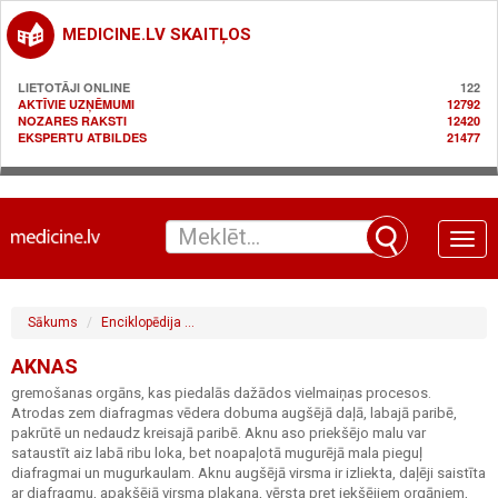
MEDICINE.LV SKAITĻOS
LIETOTĀJI ONLINE
122
AKTĪVIE UZŅĒMUMI
12792
NOZARES RAKSTI
12420
EKSPERTU ATBILDES
21477
Toggle
naviga
Sākums
Enciklopēdija
Gastroenteroloģija / gremošanas sistēma
A
AKNAS
gremošanas orgāns, kas piedalās dažādos vielmaiņas procesos.
Atrodas zem diafragmas vēdera dobuma augšējā daļā, labajā paribē,
pakrūtē un nedaudz kreisajā paribē. Aknu aso priekšējo malu var
sataustīt aiz labā ribu loka, bet noapaļotā mugurējā mala pieguļ
diafragmai un mugurkaulam. Aknu augšējā virsma ir izliekta, daļēji saistīta
ar diafragmu, apakšējā virsma plakana, vērsta pret iekšējiem orgāniem,