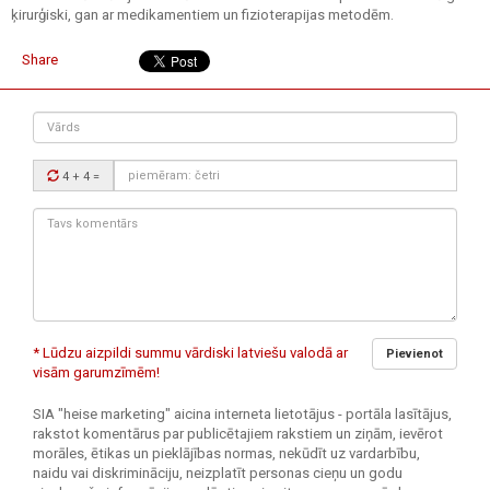
ķirurģiski, gan ar medikamentiem un fizioterapijas metodēm.
Share
Vārds
Drošības
4 + 4
=
kods:
Tavs
komentārs:
* Lūdzu aizpildi summu vārdiski latviešu valodā ar
Pievienot
visām garumzīmēm!
SIA "heise marketing" aicina interneta lietotājus - portāla lasītājus,
rakstot komentārus par publicētajiem rakstiem un ziņām, ievērot
morāles, ētikas un pieklājības normas, nekūdīt uz vardarbību,
naidu vai diskrimināciju, neizplatīt personas cieņu un godu