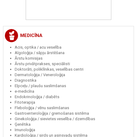
MEDICĪNA
Acis, optika / acu veselība
Algoloģija / sāpju ārstēšana
Ārstu komisijas
Ārstu privātprakses, speciālisti
Doktorāti, poliklīnikas, veselības centri
Dermatoloģija / Veneroloģija
Diagnostika
Elpceļu / plaušu saslimšanas
e-medicīna
Endokrinoloģija / diabēts
Fitoterapija
Fleboloģija / vēnu saslimšanas
Gastroenteroloģija / gremošanas sistēma
Ginekoloģija / sievietes veselība / dzemdības
Ģenētika
Imunoloģija
Kardioloģija / sirds un asinsvadu sistēma