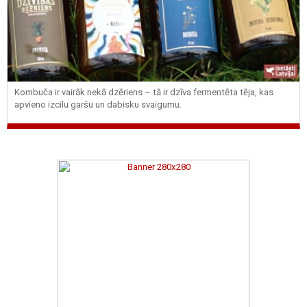
Kombuča ir vairāk nekā dzēriens – tā ir dzīva fermentēta tēja, kas
apvieno izcilu garšu un dabisku svaigumu.