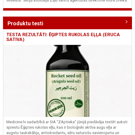
veselībā" sērijā atbildēja Zāļu valsts aģentūras direktorei Indra Dreika.
Produktu testi
TESTA REZULTĀTI: ĒĢIPTES RUKOLAS EĻĻA (ERUCA
SATIVA)
Medicine.lv sadarbībā ar SIA "ZAptieka" jūnijā piedāvāja testēt auksti
spiestu Ēģiptes rukolas eļļu, kas ir bioloģiski aktīva augu eļļa ar
augstu taukskābju, antioksidantu, sēru saturošu savienojumu un