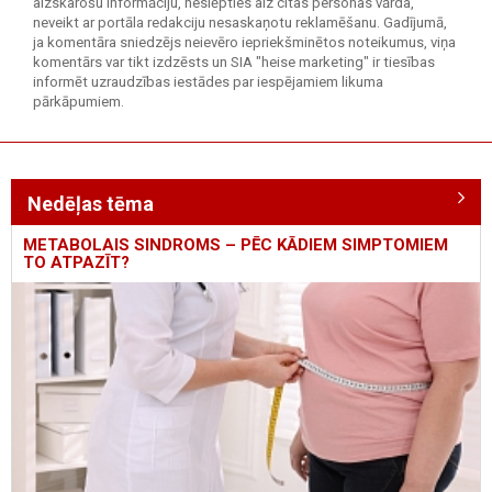
aizskarošu informāciju, neslēpties aiz citas personas vārda,
neveikt ar portāla redakciju nesaskaņotu reklamēšanu. Gadījumā,
ja komentāra sniedzējs neievēro iepriekšminētos noteikumus, viņa
komentārs var tikt izdzēsts un SIA "heise marketing" ir tiesības
informēt uzraudzības iestādes par iespējamiem likuma
pārkāpumiem.
Nedēļas tēma
METABOLAIS SINDROMS – PĒC KĀDIEM SIMPTOMIEM
TO ATPAZĪT?