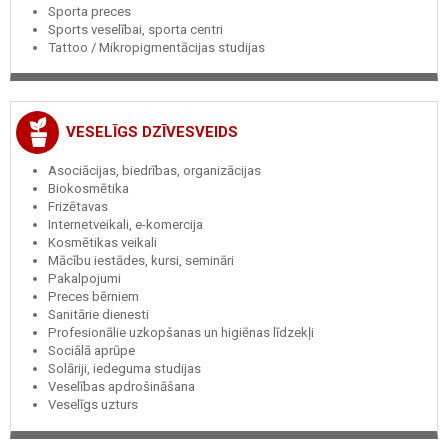
Sporta preces
Sports veselībai, sporta centri
Tattoo / Mikropigmentācijas studijas
VESELĪGS DZĪVESVEIDS
Asociācijas, biedrības, organizācijas
Biokosmētika
Frizētavas
Internetveikali, e-komercija
Kosmētikas veikali
Mācību iestādes, kursi, semināri
Pakalpojumi
Preces bērniem
Sanitārie dienesti
Profesionālie uzkopšanas un higiēnas līdzekļi
Sociālā aprūpe
Solāriji, iedeguma studijas
Veselības apdrošināšana
Veselīgs uzturs