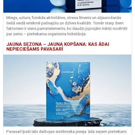
Miegs, uzturs, fiziskās aktivitātes, stresa līmenis un atjaunošanās
tiešā veidā ietekmē pašsajūtu un dzīves kvalitāti. Tomēr starp šiem
faktoriem ir viens pamatelements, ko daudzi joprojām mēdz novērtēt
par zemu – pietiekama organisma hidratācija.
JAUNA SEZONA – JAUNA KOPŠANA: KAS ĀDAI
NEPIECIEŠAMS PAVASARĪ
Pavasarī īpaši labi darbojas sistēmiska pieeja: āda saņem pietiekami