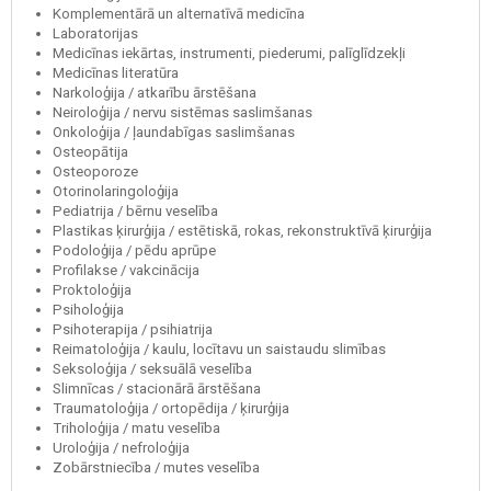
Komplementārā un alternatīvā medicīna
Laboratorijas
Medicīnas iekārtas, instrumenti, piederumi, palīglīdzekļi
Medicīnas literatūra
Narkoloģija / atkarību ārstēšana
Neiroloģija / nervu sistēmas saslimšanas
Onkoloģija / ļaundabīgas saslimšanas
Osteopātija
Osteoporoze
Otorinolaringoloģija
Pediatrija / bērnu veselība
Plastikas ķirurģija / estētiskā, rokas, rekonstruktīvā ķirurģija
Podoloģija / pēdu aprūpe
Profilakse / vakcinācija
Proktoloģija
Psiholoģija
Psihoterapija / psihiatrija
Reimatoloģija / kaulu, locītavu un saistaudu slimības
Seksoloģija / seksuālā veselība
Slimnīcas / stacionārā ārstēšana
Traumatoloģija / ortopēdija / ķirurģija
Triholoģija / matu veselība
Uroloģija / nefroloģija
Zobārstniecība / mutes veselība