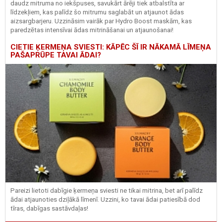
daudz mitruma no iekšpuses, savukārt ārēji tiek atbalstīta ar
līdzekļiem, kas palīdz šo mitrumu saglabāt un atjaunot ādas
aizsargbarjeru.
Uzzināsim vairāk par
Hydro
Boost
maskām, kas
paredzētas intensīvai ādas mitrināšanai un atjaunošanai!
CIETIE ĶERMEŅA SVIESTI: KĀPĒC ŠĪ IR NĀKAMĀ LĪMEŅA
PAŠAPRŪPE TAVAI ĀDAI?
Pareizi lietoti dabīgie ķermeņa sviesti ne tikai mitrina, bet arī palīdz
ādai atjaunoties dziļākā līmenī. Uzzini, ko tavai ādai patiesībā dod
tīras, dabīgas sastāvdaļas!