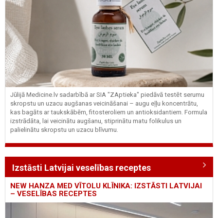
Jūlijā Medicine.lv sadarbībā ar SIA "ZAptieka" piedāvā testēt serumu
skropstu un uzacu augšanas veicināšanai – augu eļļu koncentrātu,
kas bagāts ar taukskābēm, fitosteroliem un antioksidantiem. Formula
izstrādāta, lai veicinātu augšanu, stiprinātu matu folikulus un
palielinātu skropstu un uzacu blīvumu.
Izstāsti Latvijai veselības receptes
NEW HANZA MED VĪTOLU KLĪNIKA: IZSTĀSTI LATVIJAI
– VESELĪBAS RECEPTES