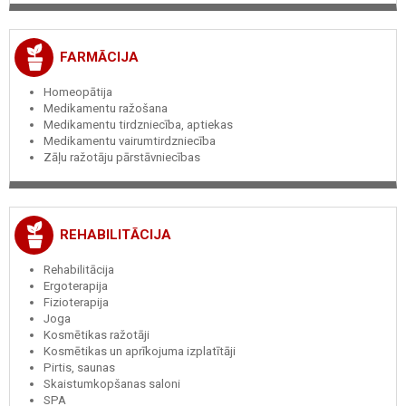
FARMĀCIJA
Homeopātija
Medikamentu ražošana
Medikamentu tirdzniecība, aptiekas
Medikamentu vairumtirdzniecība
Zāļu ražotāju pārstāvniecības
REHABILITĀCIJA
Rehabilitācija
Ergoterapija
Fizioterapija
Joga
Kosmētikas ražotāji
Kosmētikas un aprīkojuma izplatītāji
Pirtis, saunas
Skaistumkopšanas saloni
SPA