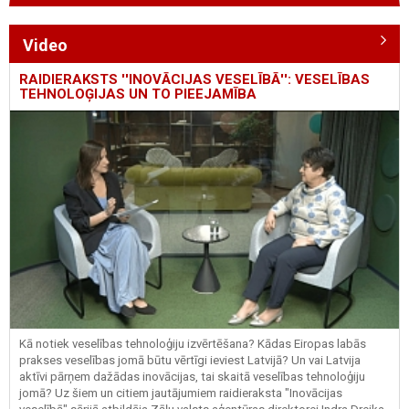
Video
RAIDIERAKSTS ''INOVĀCIJAS VESELĪBĀ'': VESELĪBAS
TEHNOLOĢIJAS UN TO PIEEJAMĪBA
Kā notiek veselības tehnoloģiju izvērtēšana? Kādas Eiropas labās
prakses veselības jomā būtu vērtīgi ieviest Latvijā? Un vai Latvija
aktīvi pārņem dažādas inovācijas, tai skaitā veselības tehnoloģiju
jomā? Uz šiem un citiem jautājumiem raidieraksta "Inovācijas