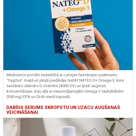
Medicine.lv portāls sadarbībā ar Latvijas farmācijas uzņēmumu
“Sagitus” maijā un jūnijā piedāvāja testēt NATEO D+ Omega-3, kura
sastāvā ir dabisks D vitamīns (4000 SV) un īpaši augstas
koncentrācijas zivju eļļa ar neaizstājamajām Omega-3 taukskābēm
(300 mg) EPA un DHA vienā kapsulā.
DABĪGS SERUMS SKROPSTU UN UZACU AUGŠANAS
VEICINĀŠANAI