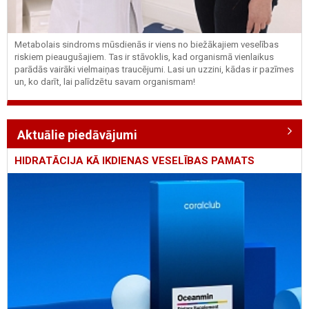
Metabolais sindroms mūsdienās ir viens no biežākajiem veselības
riskiem pieaugušajiem. Tas ir stāvoklis, kad organismā vienlaikus
parādās vairāki vielmaiņas traucējumi. Lasi un uzzini, kādas ir pazīmes
un, ko darīt, lai palīdzētu savam organismam!
Aktuālie piedāvājumi
HIDRATĀCIJA KĀ IKDIENAS VESELĪBAS PAMATS