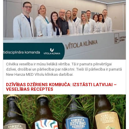
Cilvēka veselība ir mūsu lielākā vērtība. Tā ir pamats pilnvērtīgai
dzīvei, drošībai un pārliecībai par nākotni. Tieši šī pārliecība ir pamatā
New Hanza MED Vītolu klīnikas darbībai.
DZĪVĪBAS DZĒRIENS KOMBUČA: IZSTĀSTI LATVIJAI –
VESELĪBAS RECEPTES