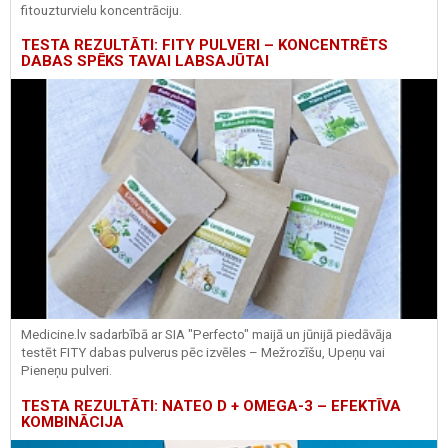
fitouzturvielu koncentrāciju.
TESTA REZULTĀTI: FITY PULVERI – KONCENTRĒTS
DABAS SPĒKS TAVAI LABSAJŪTAI
Medicine.lv sadarbībā ar SIA "Perfecto" maijā un jūnijā piedāvāja
testēt FITY dabas pulverus pēc izvēles – Mežrozīšu, Upeņu vai
Pieneņu pulveri.
TESTA REZULTĀTI: NATEO D + OMEGA-3 – EFEKTĪVA
KOMBINĀCIJA