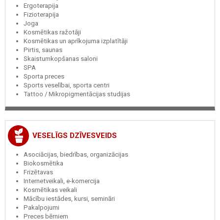
Ergoterapija
Fizioterapija
Joga
Kosmētikas ražotāji
Kosmētikas un aprīkojuma izplatītāji
Pirtis, saunas
Skaistumkopšanas saloni
SPA
Sporta preces
Sports veselībai, sporta centri
Tattoo / Mikropigmentācijas studijas
VESELĪGS DZĪVESVEIDS
Asociācijas, biedrības, organizācijas
Biokosmētika
Frizētavas
Internetveikali, e-komercija
Kosmētikas veikali
Mācību iestādes, kursi, semināri
Pakalpojumi
Preces bērniem