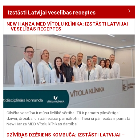
Izstāsti Latvijai veselības receptes
NEW HANZA MED VĪTOLU KLĪNIKA: IZSTĀSTI LATVIJAI
– VESELĪBAS RECEPTES
Cilvēka veselība ir mūsu lielākā vērtība. Tā ir pamats pilnvērtīgai
dzīvei, drošībai un pārliecībai par nākotni. Tieši šī pārliecība ir pamatā
New Hanza MED Vītolu klīnikas darbībai.
DZĪVĪBAS DZĒRIENS KOMBUČA: IZSTĀSTI LATVIJAI –