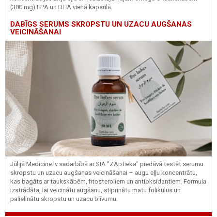
(300 mg) EPA un DHA vienā kapsulā.
DABĪGS SERUMS SKROPSTU UN UZACU AUGŠANAS
VEICINĀŠANAI
Jūlijā Medicine.lv sadarbībā ar SIA "ZAptieka" piedāvā testēt serumu
skropstu un uzacu augšanas veicināšanai – augu eļļu koncentrātu,
kas bagāts ar taukskābēm, fitosteroliem un antioksidantiem. Formula
izstrādāta, lai veicinātu augšanu, stiprinātu matu folikulus un
palielinātu skropstu un uzacu blīvumu.