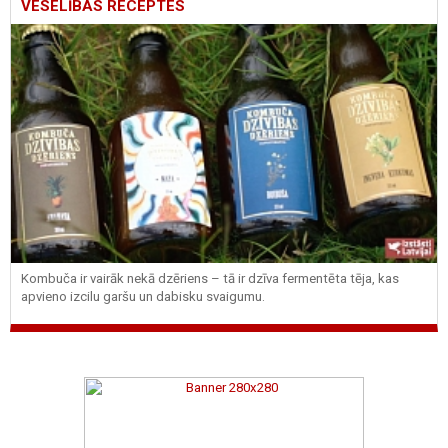
VESELĪBAS RECEPTES
Kombuča ir vairāk nekā dzēriens – tā ir dzīva fermentēta tēja, kas
apvieno izcilu garšu un dabisku svaigumu.