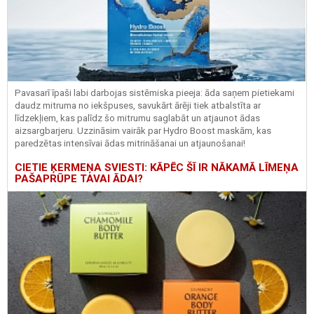
Pavasarī īpaši labi darbojas sistēmiska pieeja: āda saņem pietiekami
daudz mitruma no iekšpuses, savukārt ārēji tiek atbalstīta ar
līdzekļiem, kas palīdz šo mitrumu saglabāt un atjaunot ādas
aizsargbarjeru.
Uzzināsim vairāk par
Hydro
Boost
maskām, kas
paredzētas intensīvai ādas mitrināšanai un atjaunošanai!
CIETIE ĶERMEŅA SVIESTI: KĀPĒC ŠĪ IR NĀKAMĀ LĪMEŅA
PAŠAPRŪPE TAVAI ĀDAI?