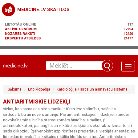
MEDICINE.LV SKAITĻOS
LIETOTĀJI ONLINE
117
AKTĪVIE UZŅĒMUMI
12794
NOZARES RAKSTI
12420
EKSPERTU ATBILDES
21477
Toggle
naviga
Sākums
Enciklopēdija
Kardioloģija / sirds un asinsvadu sistēma
An
ANTIARITMISKIE LĪDZEKĻI
vielas, kas samazina sirds muskulatūras ierosināmību, palēnina
sirdsdarbību un novērš aritmiju. Pie antiaritmiskajiem līdzekļiem pieder
novokaīnamīds, hinīna stereoizomērs hinidīns, ajmalīns, β
adrenoblokatori, panangīns un vilkābeles šķidrais ekstrakts. Izmanto arī
sirds glikozīdu (galvenokārt uzpirkstītes) preparātus, vietējās anestēzijas
līdzekļus (novokaīnu, ksikaīnu), kālija hlorīdu un citus. Antiaritmiskos