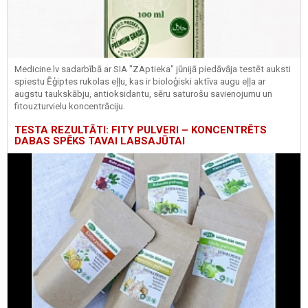
Medicine.lv sadarbībā ar SIA "ZAptieka" jūnijā piedāvāja testēt auksti
spiestu Ēģiptes rukolas eļļu, kas ir bioloģiski aktīva augu eļļa ar
augstu taukskābju, antioksidantu, sēru saturošu savienojumu un
fitouzturvielu koncentrāciju.
TESTA REZULTĀTI: FITY PULVERI – KONCENTRĒTS
DABAS SPĒKS TAVAI LABSAJŪTAI