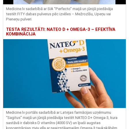
Medicine.lv sadarbībā ar SIA "Perfecto" maijā un jūnijā piedāvāja
testēt FITY dabas pulverus pēc izvēles – Mežrozīšu, Upeņu vai
Pieneņu pulveri.
TESTA REZULTĀTI: NATEO D + OMEGA-3 – EFEKTĪVA
KOMBINĀCIJA
Medicine.lv portāls sadarbībā ar Latvijas farmācijas uzņēmumu
“Sagitus” maijā un jūnijā piedāvāja testēt NATEO D+ Omega-3, kura
sastāvā ir dabisks D vitamīns (4000 SV) un īpaši augstas
koncentrācijas zivju eļļa ar neaizstājamajām Omega-3 taukskābēm