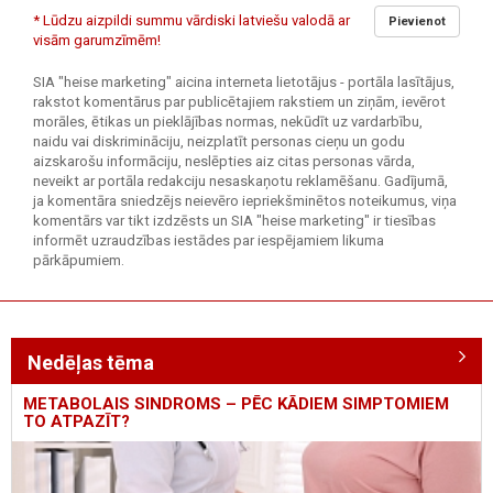
* Lūdzu aizpildi summu vārdiski latviešu valodā ar
Pievienot
visām garumzīmēm!
SIA "heise marketing" aicina interneta lietotājus - portāla lasītājus,
rakstot komentārus par publicētajiem rakstiem un ziņām, ievērot
morāles, ētikas un pieklājības normas, nekūdīt uz vardarbību,
naidu vai diskrimināciju, neizplatīt personas cieņu un godu
aizskarošu informāciju, neslēpties aiz citas personas vārda,
neveikt ar portāla redakciju nesaskaņotu reklamēšanu. Gadījumā,
ja komentāra sniedzējs neievēro iepriekšminētos noteikumus, viņa
komentārs var tikt izdzēsts un SIA "heise marketing" ir tiesības
informēt uzraudzības iestādes par iespējamiem likuma
pārkāpumiem.
Nedēļas tēma
METABOLAIS SINDROMS – PĒC KĀDIEM SIMPTOMIEM
TO ATPAZĪT?