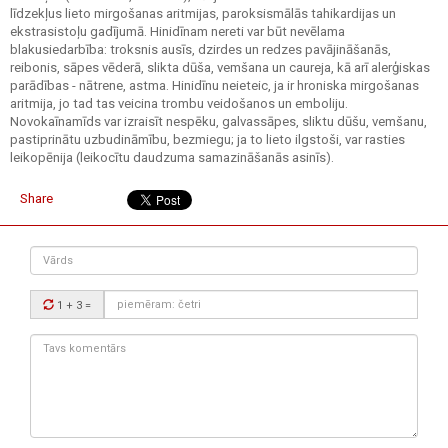
līdzekļus lieto mirgošanas aritmijas, paroksismālās tahikardijas un
ekstrasistoļu gadījumā. Hinidīnam nereti var būt nevēlama
blakusiedarbība: troksnis ausīs, dzirdes un redzes pavājināšanās,
reibonis, sāpes vēderā, slikta dūša, vemšana un caureja, kā arī alerģiskas
parādības - nātrene, astma. Hinidīnu neieteic, ja ir hroniska mirgošanas
aritmija, jo tad tas veicina trombu veidošanos un emboliju.
Novokaīnamīds var izraisīt nespēku, galvassāpes, sliktu dūšu, vemšanu,
pastiprinātu uzbudināmību, bezmiegu; ja to lieto ilgstoši, var rasties
leikopēnija (leikocītu daudzuma samazināšanās asinīs).
Share
Vārds
Drošības
1 + 3
=
kods:
Tavs
komentārs: