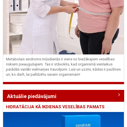
Metabolais sindroms mūsdienās ir viens no biežākajiem veselības
riskiem pieaugušajiem. Tas ir stāvoklis, kad organismā vienlaikus
parādās vairāki vielmaiņas traucējumi. Lasi un uzzini, kādas ir pazīmes
un, ko darīt, lai palīdzētu savam organismam!
Aktuālie piedāvājumi
HIDRATĀCIJA KĀ IKDIENAS VESELĪBAS PAMATS