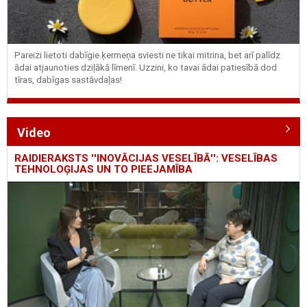
Pareizi lietoti dabīgie ķermeņa sviesti ne tikai mitrina, bet arī palīdz
ādai atjaunoties dziļākā līmenī. Uzzini, ko tavai ādai patiesībā dod
tīras, dabīgas sastāvdaļas!
Video
RAIDIERAKSTS ''INOVĀCIJAS VESELĪBĀ'': VESELĪBAS
TEHNOLOĢIJAS UN TO PIEEJAMĪBA