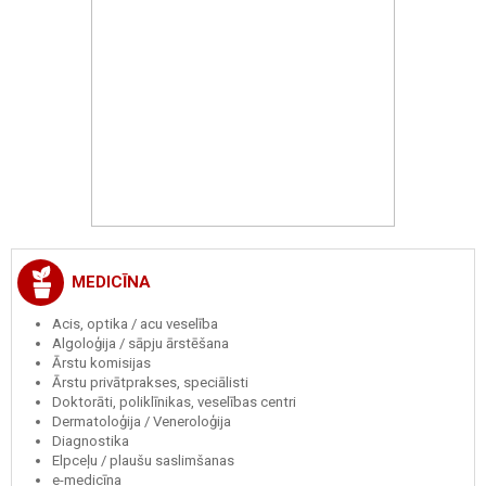
MEDICĪNA
Acis, optika / acu veselība
Algoloģija / sāpju ārstēšana
Ārstu komisijas
Ārstu privātprakses, speciālisti
Doktorāti, poliklīnikas, veselības centri
Dermatoloģija / Veneroloģija
Diagnostika
Elpceļu / plaušu saslimšanas
e-medicīna