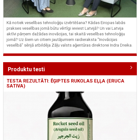
Kā notiek veselības tehnoloģiju izvērtēšana? Kādas Eiropas labās
prakses veselības jomā būtu vērtīgi ieviest Latvijā? Un vai Latvija
aktīvi pārņem dažādas inovācijas, tai skaitā veselības tehnoloģiju
jomā? Uz šiem un citiem jautājumiem raidieraksta "Inovācijas
veselībā" sērijā atbildēja Zāļu valsts aģentūras direktorei Indra Dreika.
Produktu testi
TESTA REZULTĀTI: ĒĢIPTES RUKOLAS EĻĻA (ERUCA
SATIVA)