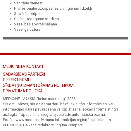
Sanitārie dienesti
Profesionālie uzkopšanas un higiēnas līdzekļi
Sociālā aprūpe
Solāriji, iedeguma studijas
Veselības apdrošināšana
Veselīgs uzturs
MEDICINE.LV KONTAKTI
SADARBĪBAS PARTNERI
PIETEIKT FIRMU
SĪKDATŅU IZMANTOŠANAS NOTEIKUMI
PRIVĀTUMA POLITIKA
MEDICINE.LV © SIA "heise marketing"
2026.
Šīs datu bāzes, tās daļas vai datu bāzē iekļautās informācijas, vai
informācijas daļas pavairošana vai izplatīšana jebkādā formā stingri
aizliegta. Tāpat arī ir aizliegta lejupielāde automātiskā režīmā.
Portāla www.medicine.lv masu informācijas reģistrācijas numurs:
000730294. Galvenā redaktore: Ingūna Pempere.