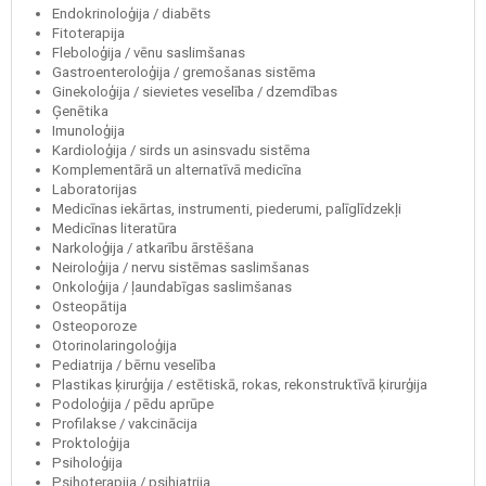
Endokrinoloģija / diabēts
Fitoterapija
Fleboloģija / vēnu saslimšanas
Gastroenteroloģija / gremošanas sistēma
Ginekoloģija / sievietes veselība / dzemdības
Ģenētika
Imunoloģija
Kardioloģija / sirds un asinsvadu sistēma
Komplementārā un alternatīvā medicīna
Laboratorijas
Medicīnas iekārtas, instrumenti, piederumi, palīglīdzekļi
Medicīnas literatūra
Narkoloģija / atkarību ārstēšana
Neiroloģija / nervu sistēmas saslimšanas
Onkoloģija / ļaundabīgas saslimšanas
Osteopātija
Osteoporoze
Otorinolaringoloģija
Pediatrija / bērnu veselība
Plastikas ķirurģija / estētiskā, rokas, rekonstruktīvā ķirurģija
Podoloģija / pēdu aprūpe
Profilakse / vakcinācija
Proktoloģija
Psiholoģija
Psihoterapija / psihiatrija