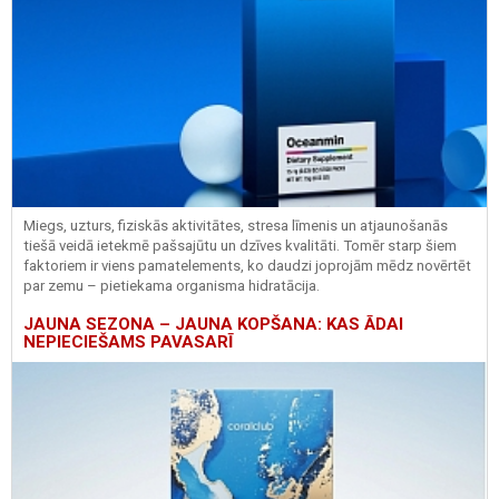
Miegs, uzturs, fiziskās aktivitātes, stresa līmenis un atjaunošanās
tiešā veidā ietekmē pašsajūtu un dzīves kvalitāti. Tomēr starp šiem
faktoriem ir viens pamatelements, ko daudzi joprojām mēdz novērtēt
par zemu – pietiekama organisma hidratācija.
JAUNA SEZONA – JAUNA KOPŠANA: KAS ĀDAI
NEPIECIEŠAMS PAVASARĪ