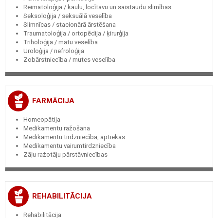
Reimatoloģija / kaulu, locītavu un saistaudu slimības
Seksoloģija / seksuālā veselība
Slimnīcas / stacionārā ārstēšana
Traumatoloģija / ortopēdija / ķirurģija
Triholoģija / matu veselība
Uroloģija / nefroloģija
Zobārstniecība / mutes veselība
FARMĀCIJA
Homeopātija
Medikamentu ražošana
Medikamentu tirdzniecība, aptiekas
Medikamentu vairumtirdzniecība
Zāļu ražotāju pārstāvniecības
REHABILITĀCIJA
Rehabilitācija